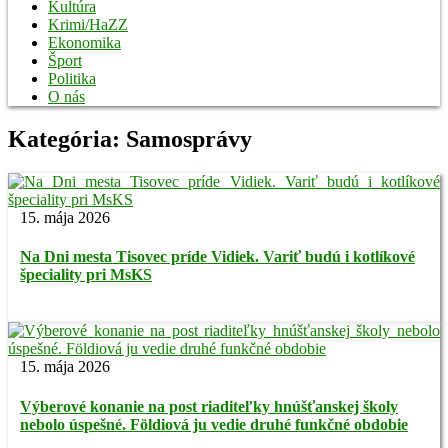
Kultúra
Krimi/HaZZ
Ekonomika
Šport
Politika
O nás
Kategória:
Samosprávy
15. mája 2026
Na Dni mesta Tisovec príde Vidiek. Variť budú i kotlíkové
špeciality pri MsKS
15. mája 2026
Výberové konanie na post riaditeľky hnúšťanskej školy
nebolo úspešné. Földiová ju vedie druhé funkčné obdobie