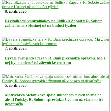
8. apríla 2026
Revitalizáciu vnútroblokov na Sídlisku Západ v R. Sobote
začne firma z Husinej už na budúci týždeň
7. apríla 2026
Bývalá evanjelická fara v R. Bani prechádza opravou. Má z
nej byť moderné návštevnícke centrum
5. apríla 2026
Matrikárka Štefániková spája snúbencov nielen formálne,
ale aj ľudsky. R. Sobotu sprevádza životom už viac ako tri
desaťročia