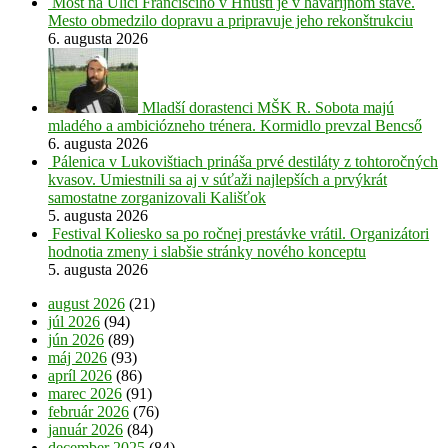
Most na Ulici Francisciho v Hnúšti je v havarijnom stave.
Mesto obmedzilo dopravu a pripravuje jeho rekonštrukciu
6. augusta 2026
Mladší dorastenci MŠK R. Sobota majú
mladého a ambiciózneho trénera. Kormidlo prevzal Bencső
6. augusta 2026
Pálenica v Lukovištiach prináša prvé destiláty z tohtoročných
kvasov. Umiestnili sa aj v súťaži najlepších a prvýkrát
samostatne zorganizovali Kališťok
5. augusta 2026
Festival Koliesko sa po ročnej prestávke vrátil. Organizátori
hodnotia zmeny i slabšie stránky nového konceptu
5. augusta 2026
august 2026
(21)
júl 2026
(94)
jún 2026
(89)
máj 2026
(93)
apríl 2026
(86)
marec 2026
(91)
február 2026
(76)
január 2026
(84)
december 2025
(84)