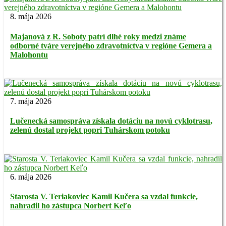
8. mája 2026
Majanová z R. Soboty patrí dlhé roky medzi známe
odborné tváre verejného zdravotníctva v regióne Gemera a
Malohontu
7. mája 2026
Lučenecká samospráva získala dotáciu na novú cyklotrasu,
zelenú dostal projekt popri Tuhárskom potoku
6. mája 2026
Starosta V. Teriakoviec Kamil Kučera sa vzdal funkcie,
nahradil ho zástupca Norbert Keľo