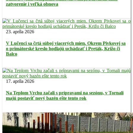
zatvorenie i veľká obnova
23. apríla 2026
V Lučenci sa črtá súboj viacerých mien. Okrem Pivkovej sa
o primátorské kreslo hodlajú uchádzať i Preták, Križo či
Balco
17. apríla 2026
Na Teplom Vrchu začali s prípravami na sezónu, v Tornali
majú postaviť nový bazén ešte tento rok