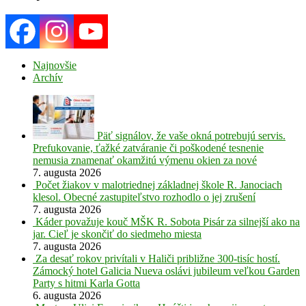
Najnovšie
Archív
Päť signálov, že vaše okná potrebujú servis.
Prefukovanie, ťažké zatváranie či poškodené tesnenie
nemusia znamenať okamžitú výmenu okien za nové
7. augusta 2026
Počet žiakov v malotriednej základnej škole R. Janociach
klesol. Obecné zastupiteľstvo rozhodlo o jej zrušení
7. augusta 2026
Káder považuje kouč MŠK R. Sobota Pisár za silnejší ako na
jar. Cieľ je skončiť do siedmeho miesta
7. augusta 2026
Za desať rokov privítali v Haliči približne 300-tisíc hostí.
Zámocký hotel Galicia Nueva oslávi jubileum veľkou Garden
Party s hitmi Karla Gotta
6. augusta 2026