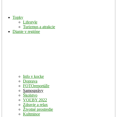
Topky
Lifestyle
Turizmus a atrakcie
Dianie v regióne
Info v kocke
Doprava
FOTOreportáže
Samosprávy
Školstvo
VOĽBY 2022
Zdravie a relax
Životné prostredie
Kultminor