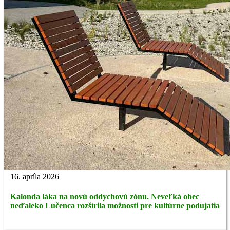
16. apríla 2026
Kalonda láka na novú oddychovú zónu. Neveľká obec
neďaleko Lučenca rozšírila možnosti pre kultúrne podujatia