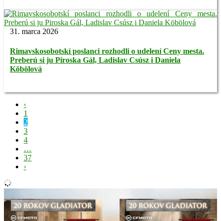
31. marca 2026
Rimavskosobotskí poslanci rozhodli o udelení Ceny mesta.
Preberú si ju Piroska Gál, Ladislav Csúsz i Daniela
Köbölová
‹
1
2
3
4
…
37
›