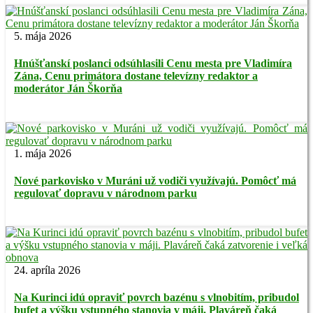
5. mája 2026
Hnúšťanskí poslanci odsúhlasili Cenu mesta pre Vladimíra
Zána, Cenu primátora dostane televízny redaktor a
moderátor Ján Škorňa
1. mája 2026
Nové parkovisko v Muráni už vodiči využívajú. Pomôcť má
regulovať dopravu v národnom parku
24. apríla 2026
Na Kurinci idú opraviť povrch bazénu s vlnobitím, pribudol
bufet a výšku vstupného stanovia v máji. Plaváreň čaká