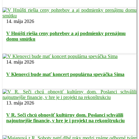
14. mája 2026
V Hnúšti riešia ceny pohrebov a aj podmienky prenájmu
domu smútku
14. mája 2026
V Klenovci bude mať koncert populárna speváčka Sima
13. mája 2026
V R. Seči chcú obnoviť kultúrny dom. Poslanci schválili
najnutnejšie financie, v hre je i projekt na rekonštrukciu