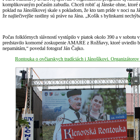
komplikovaným počasím zabudla. Chceli robiť aj Jánske ohne, ktoré ma
poklad na Jánošíkovej skale s pokladom, že kto tam príde v noci na Ján
že najliečivejšie rastliny sú práve na Jána. „Košík s bylinkami nechýba 
Počas folklórnych slávností vystúpilo v piatok okolo 390 a v sobotu
predstavilo komorné zoskupenie AMARE z Rožňavy, ktoré uviedlo básn
nepamätám,“ povedal fotograf Ján Čajko.
Rontouka o ovčiarskych tradíciách i Jánošíkovi. Organizátorov 