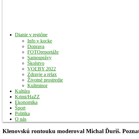
Dianie v regióne
Info v kocke
Doprava
FOTOreportáže
Samosprávy
Školstvo
VOĽBY 2022
Zdravie a relax
Životné prostredie
Kultminor
Kultúra
Krimi/HaZZ
Ekonomika
Šport
Politika
O nás
Klenovskú rontouku moderoval Michal Ďuriš. Poznať h