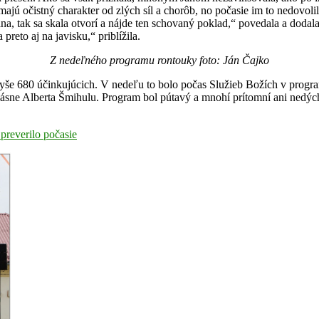
jú očistný charakter od zlých síl a chorôb, no počasie im to nedovoli
a, tak sa skala otvorí a nájde ten schovaný poklad,“ povedala a dodala,
preto aj na javisku,“ priblížila.
Z nedeľného programu rontouky foto: Ján Čajko
 vyše 680 účinkujúcich. V nedeľu to bolo počas Služieb Božích v prog
e Alberta Šmihulu. Program bol pútavý a mnohí prítomní ani nedýchali
preverilo počasie