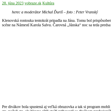
28. júna 2023
vobraze.sk
Kultúra
herec a moderátor Michal Ďuriš – foto : Peter Vranský
Klenovská rontouka tentokrát pripadla na Jána. Tomu bol prispôsoben
scéne na Námestí Karola Salvu. Čarovná „Jánska“ noc sa teda predsa 
Pre divákov bola spustená aj veľká obrazovka a tak si program mohli