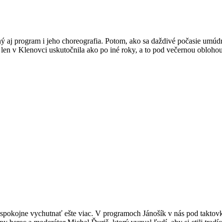
ý aj program i jeho choreografia. Potom, ako sa daždivé počasie umúdr
len v Klenovci uskutočnila ako po iné roky, a to pod večernou oblohou
 spokojne vychutnať ešte viac. V programoch Jánošík v nás pod taktov