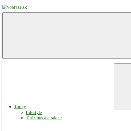
Skip
to
content
vobraze.sk
Správy
z
Gemera,
Malohontu
a
Novohradu
Menu
Topky
Lifestyle
Turizmus a atrakcie