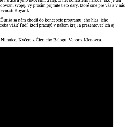
e i srdce a jeho tlkot šírili ďalej. „Niet bohatšieho národa, ako je ten
dovizni svojej, vy prosím príjmite tieto dary, ktoré sme pre vás a v nás
Pevnosti Boyard.
 Ďuriša sa nám chodil do koncepcie programu jeho hlas, jeho
ba vážiť ľudí, ktorí pracujú v našom kraji a prezentovať ich aj
 z Nimnice, Kýčera z Čierneho Balogu, Vepor z Klenovca.