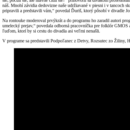
ste, počuli ste, ale hlavne cítili ste?“ prihovoril sa divákom profesioná
náš. Mnohí závidia dedovizne naše udržiavané v piesni i v tancoch skryt
pripravili a predstavili vám,“ povedal Ďuriš, ktorý pôsobí v divadle
Na rontouke moderoval prvýkrát a do programu ho zaradil autori pro
umelecký prejav,“ povedala odborná pracovníčka pre folklór GMOS a dr
ľuďom, ktorí by si cestu do divadla asi veľmi nenašli.
V programe sa predstavili Podpoľanec z Detvy, Rozsutec zo Žiliny, 