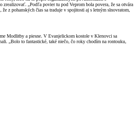
lo zrealizovať. „Podľa povier tu pod Veprom bola povera, že sa otvára
 že z pohanských čias sa traduje v spojitosti aj s letným slnovratom,
rame Modlitby a piesne. V Evanjelickom kostole v Klenovci sa
. „Bolo to fantastické, také niečo, čo roky chodím na rontouku,