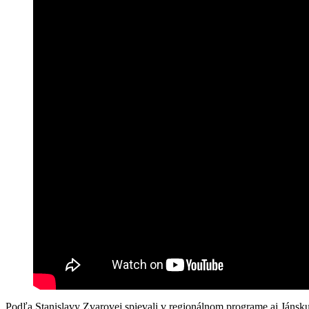
Podľa Stanislavy Zvarovej spievali v regionálnom programe aj Jánsku