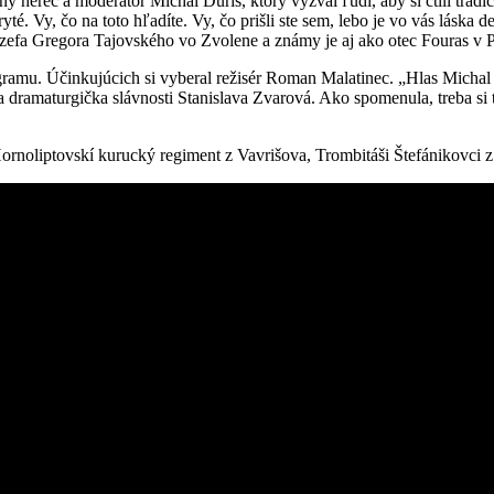
lny herec a moderátor Michal Ďuriš, ktorý vyzval ľudí, aby si ctili tradíci
é. Vy, čo na toto hľadíte. Vy, čo prišli ste sem, lebo je vo vás láska de
 Jozefa Gregora Tajovského vo Zvolene a známy je aj ako otec Fouras v 
gramu. Účinkujúcich si vyberal režisér Roman Malatinec. „Hlas Michal
amaturgička slávnosti Stanislava Zvarová. Ako spomenula, treba si tre
Hornoliptovskí kurucký regiment z Vavrišova, Trombitáši Štefánikovci