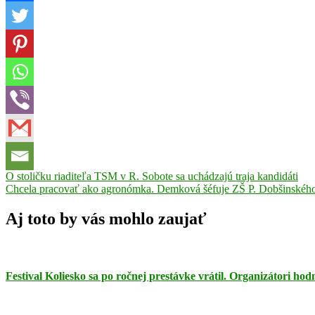
Navigácia
Previous
O stoličku riaditeľa TSM v R. Sobote sa uchádzajú traja kandidáti
Post:
Next
Chcela pracovať ako agronómka. Demková šéfuje ZŠ P. Dobšinského
v
Post:
článku
Aj toto by vás mohlo zaujať
Festival Koliesko sa po ročnej prestávke vrátil. Organizátori ho