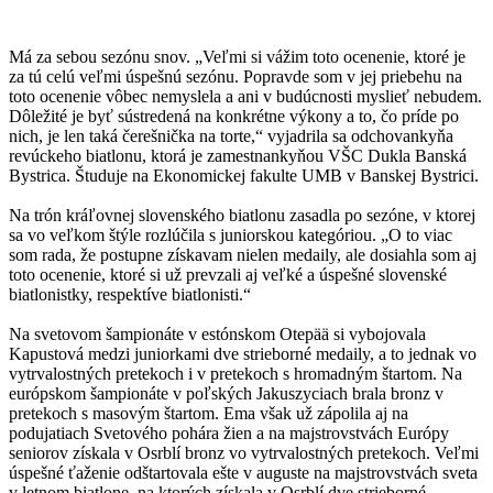
Má za sebou sezónu snov. „Veľmi si vážim toto ocenenie, ktoré je
za tú celú veľmi úspešnú sezónu. Popravde som v jej priebehu na
toto ocenenie vôbec nemyslela a ani v budúcnosti myslieť nebudem.
Dôležité je byť sústredená na konkrétne výkony a to, čo príde po
nich, je len taká čerešnička na torte,“ vyjadrila sa odchovankyňa
revúckeho biatlonu, ktorá je zamestnankyňou VŠC Dukla Banská
Bystrica. Študuje na Ekonomickej fakulte UMB v Banskej Bystrici.
Na trón kráľovnej slovenského biatlonu zasadla po sezóne, v ktorej
sa vo veľkom štýle rozlúčila s juniorskou kategóriou. „O to viac
som rada, že postupne získavam nielen medaily, ale dosiahla som aj
toto ocenenie, ktoré si už prevzali aj veľké a úspešné slovenské
biatlonistky, respektíve biatlonisti.“
Na svetovom šampionáte v estónskom Otepää si vybojovala
Kapustová medzi juniorkami dve strieborné medaily, a to jednak vo
vytrvalostných pretekoch i v pretekoch s hromadným štartom. Na
európskom šampionáte v poľských Jakuszyciach brala bronz v
pretekoch s masovým štartom. Ema však už zápolila aj na
podujatiach Svetového pohára žien a na majstrovstvách Európy
seniorov získala v Osrblí bronz vo vytrvalostných pretekoch. Veľmi
úspešné ťaženie odštartovala ešte v auguste na majstrovstvách sveta
v letnom biatlone, na ktorých získala v Osrblí dve strieborné