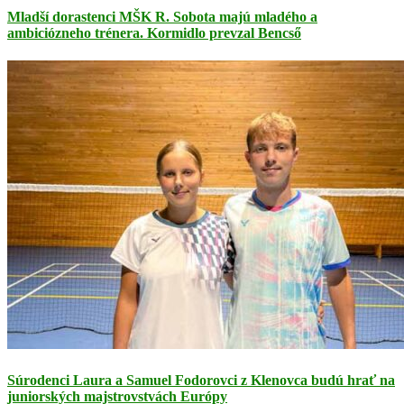
Mladší dorastenci MŠK R. Sobota majú mladého a
ambiciózneho trénera. Kormidlo prevzal Bencső
Súrodenci Laura a Samuel Fodorovci z Klenovca budú hrať na
juniorských majstrovstvách Európy