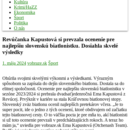
Kultúra
Krimi/HaZZ
Ekonomika
Šport
Politika
O nás
Revúčanka Kapustová si prevzala ocenenie pre
najlepšiu slovenskú biatlonistku. Dosiahla skvelé
výsledky
1. mája 2024
vobraze.sk
Šport
Ohúrila svojimi skvelými výkonmi a výsledkami. Výrazným
spôsobom sa zapísala do dejín slovenského biatlonu. Dostala sa do
elitnej spoločnosti. Ocenenie pre najlepšiu slovenskú biatlonistku v
sezóne 2023/2024 si prebrala dvadsaťjedenročná Ema Kapustová z
Revúcej. Prvýkrát v kariére sa stala Kráľovnou biatlonovej stopy.
Slovenský zväz biatlonu ocenil najlepších pretekárov včera. „Je to
super pocit, ide o jedno z tých ocenení, ktoré obdivujem od začiatku
tejto biatlonovej cesty. O to väčšia pocta je pre mňa to, akí biatlonisti
si už toto ocenenie prevzali v predchádzajúcich rokoch. A teraz ho
mám ja,“ uviedla pre vobraze.sk Ema Kapustová (Otchenash Team).