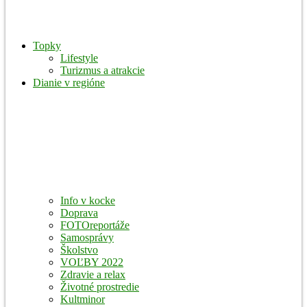
Topky
Lifestyle
Turizmus a atrakcie
Dianie v regióne
Info v kocke
Doprava
FOTOreportáže
Samosprávy
Školstvo
VOĽBY 2022
Zdravie a relax
Životné prostredie
Kultminor