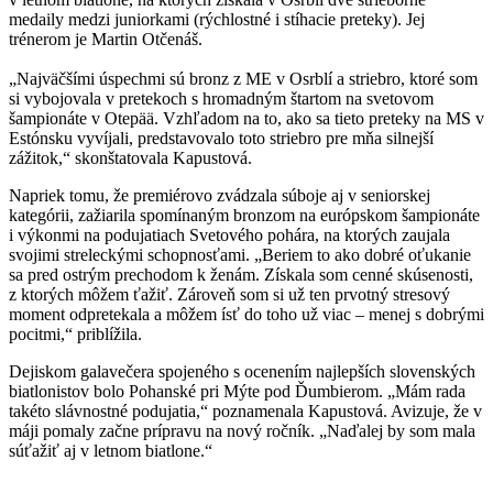
medaily medzi juniorkami (rýchlostné i stíhacie preteky). Jej
trénerom je Martin Otčenáš.
„Najväčšími úspechmi sú bronz z ME v Osrblí a striebro, ktoré som
si vybojovala v pretekoch s hromadným štartom na svetovom
šampionáte v Otepää. Vzhľadom na to, ako sa tieto preteky na MS v
Estónsku vyvíjali, predstavovalo toto striebro pre mňa silnejší
zážitok,“ skonštatovala Kapustová.
Napriek tomu, že premiérovo zvádzala súboje aj v seniorskej
kategórii, zažiarila spomínaným bronzom na európskom šampionáte
i výkonmi na podujatiach Svetového pohára, na ktorých zaujala
svojimi streleckými schopnosťami. „Beriem to ako dobré oťukanie
sa pred ostrým prechodom k ženám. Získala som cenné skúsenosti,
z ktorých môžem ťažiť. Zároveň som si už ten prvotný stresový
moment odpretekala a môžem ísť do toho už viac – menej s dobrými
pocitmi,“ priblížila.
Dejiskom galavečera spojeného s ocenením najlepších slovenských
biatlonistov bolo Pohanské pri Mýte pod Ďumbierom. „Mám rada
takéto slávnostné podujatia,“ poznamenala Kapustová. Avizuje, že v
máji pomaly začne prípravu na nový ročník. „Naďalej by som mala
súťažiť aj v letnom biatlone.“