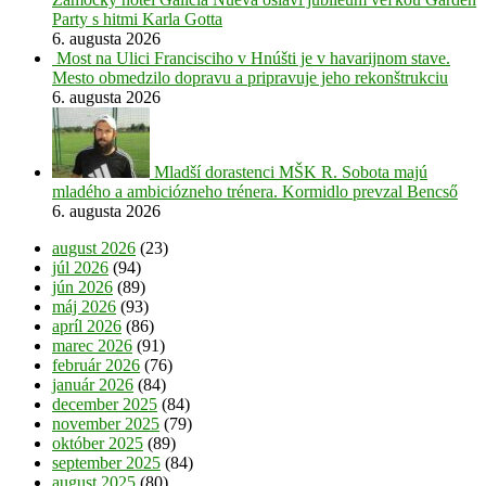
Party s hitmi Karla Gotta
6. augusta 2026
Most na Ulici Francisciho v Hnúšti je v havarijnom stave.
Mesto obmedzilo dopravu a pripravuje jeho rekonštrukciu
6. augusta 2026
Mladší dorastenci MŠK R. Sobota majú
mladého a ambiciózneho trénera. Kormidlo prevzal Bencső
6. augusta 2026
august 2026
(23)
júl 2026
(94)
jún 2026
(89)
máj 2026
(93)
apríl 2026
(86)
marec 2026
(91)
február 2026
(76)
január 2026
(84)
december 2025
(84)
november 2025
(79)
október 2025
(89)
september 2025
(84)
august 2025
(80)