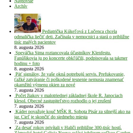
Najnovšie
Archív
Pediatrička Kúkeľová z Lučenca chcela
odmalička liečiť deti. Začínala v nemocnici a stará o približne
tisíc malých pacientov
8. augusta 2026
Speváčka Sima roztancovala účastníkov Klenfestu.
Fanúšikovia ju po koncerte obkľúčili, podpisovala sa takmer
hodinu + foto
8. augusta 2026
Päť signálov, že vaše okná potrebujú servis. Prefukovanie,
ťažké zatváranie či poškodené tesnenie nemusia znamenať
okamžitú výmenu okien za nové
7. augusta 2026
Počet žiakov v malotriednej základnej škole R. Janociach
klesol. Obecné zastupiteľstvo rozhodlo o jej zrušení
7. augusta 2026
Káder považuje kouč MŠK R. Sobota Pisár za silnejší ako na
jar. Cieľ je skončiť do siedmeho miesta
7. augusta 2026
Za desať rokov privítali v Haliči približne 300-tisíc hostí.
Zámocký hotel Galicia Nueva oslávi jubileum veľkou Garden