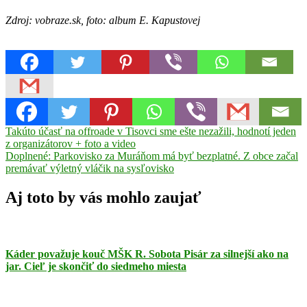
Zdroj: vobraze.sk, foto: album E. Kapustovej
Navigácia
Previous
biatlon
Takúto účasť na offroade v Tisovci sme ešte nezažili, hodnotí jeden
Ema
Post:
Kapustová
z organizátorov + foto a video
kráľovná
v
Next
biatlonovou
Doplnené: Parkovisko za Muráňom má byť bezplatné. Z obce začal
článku
Post:
stopy
premávať výletný vláčik na sysľovisko
najlepšia
biatlonistka
Revúca
Aj toto by vás mohlo zaujať
Káder považuje kouč MŠK R. Sobota Pisár za silnejší ako na
jar. Cieľ je skončiť do siedmeho miesta