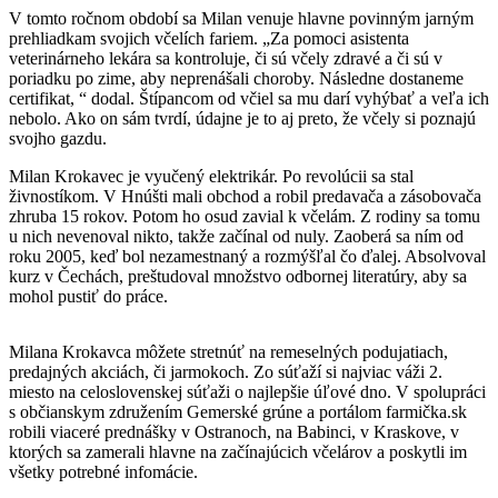
V tomto ročnom období sa Milan venuje hlavne povinným jarným
prehliadkam svojich včelích fariem. „Za pomoci asistenta
veterinárneho lekára sa kontroluje, či sú včely zdravé a či sú v
poriadku po zime, aby neprenášali choroby. Následne dostaneme
certifikat, “ dodal. Štípancom od včiel sa mu darí vyhýbať a veľa ich
nebolo. Ako on sám tvrdí, údajne je to aj preto, že včely si poznajú
svojho gazdu.
Milan Krokavec je vyučený elektrikár. Po revolúcii sa stal
živnostíkom. V Hnúšti mali obchod a robil predavača a zásobovača
zhruba 15 rokov. Potom ho osud zavial k včelám. Z rodiny sa tomu
u nich nevenoval nikto, takže začínal od nuly. Zaoberá sa ním od
roku 2005, keď bol nezamestnaný a rozmýšľal čo ďalej. Absolvoval
kurz v Čechách, preštudoval množstvo odbornej literatúry, aby sa
mohol pustiť do práce.
Milana Krokavca môžete stretnúť na remeselných podujatiach,
predajných akciách, či jarmokoch. Zo súťaží si najviac váži 2.
miesto na celoslovenskej súťaži o najlepšie úľové dno. V spolupráci
s občianskym združením Gemerské grúne a portálom farmička.sk
robili viaceré prednášky v Ostranoch, na Babinci, v Kraskove, v
ktorých sa zamerali hlavne na začínajúcich včelárov a poskytli im
všetky potrebné infomácie.