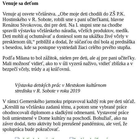
Venuje sa deťom
Venuje aj osvete včelárstva. „Obe moje deti chodili do ZŠ P.K.
Hostinského v R. Sobote, robili sme s pani učiteľkami, hlavne
Renátou Sivokovou, dni pre deti. Na I. stupni sme na chodbe
spravili výstavku včelárskeho náradia, včelích produktov, medík.
Deti mohli aj ochutnávať a doniesol som na ukážku živé včely v
presklenom úli,“ priblížil a dodal, že súčasťou dní bola aj prednáška
s besedou, kde sa postupne vystriedali žiaci celého prvého stupňa.
Podľa Milana to bol zážitok, nielen pre deti, ale aj pre pani učiteľky.
Mali možnosť vidieť, ako to v úli vyzerá naživo, vidieť zblízka a v
bezpečí včely, trúdy a aj kráľovnú.
Výstavka detských prác v Mestskom kultúrnom
stredisku v R. Sobote v roku 2019
V rámci Gemerského jarmoku pripravoval každý rok pre deti súťaž.
„Kreslili na včelársku zadanú tému, a potom sme vybrané práce
ohodnocovali diplomom a sladkými odmenami. Vystavené práce
boli umiestnené v Dome kultúry na poschodí. Bohužiaľ, ako na
záver dodal, tieto aktivity boli prerušené pandémiou, ale verí, že
spolupráca bude pokračovať.