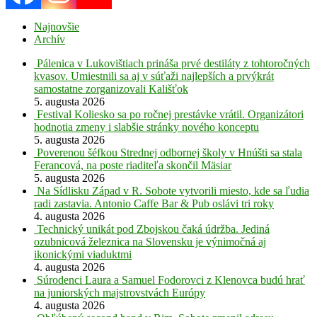
Najnovšie
Archív
Pálenica v Lukovištiach prináša prvé destiláty z tohtoročných
kvasov. Umiestnili sa aj v súťaži najlepších a prvýkrát
samostatne zorganizovali Kališťok
5. augusta 2026
Festival Koliesko sa po ročnej prestávke vrátil. Organizátori
hodnotia zmeny i slabšie stránky nového konceptu
5. augusta 2026
Poverenou šéfkou Strednej odbornej školy v Hnúšti sa stala
Ferancová, na poste riaditeľa skončil Mäsiar
5. augusta 2026
Na Sídlisku Západ v R. Sobote vytvorili miesto, kde sa ľudia
radi zastavia. Antonio Caffe Bar & Pub oslávi tri roky
4. augusta 2026
Technický unikát pod Zbojskou čaká údržba. Jediná
ozubnicová železnica na Slovensku je výnimočná aj
ikonickými viaduktmi
4. augusta 2026
Súrodenci Laura a Samuel Fodorovci z Klenovca budú hrať
na juniorských majstrovstvách Európy
4. augusta 2026