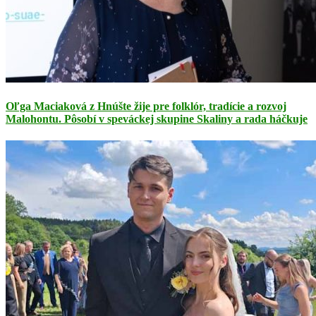
Oľga Maciaková z Hnúšte žije pre folklór, tradície a rozvoj
Malohontu. Pôsobí v speváckej skupine Skaliny a rada háčkuje