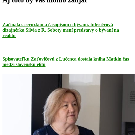
Začínala s ceruzkou a časopisom o bývaní. Interiérová
dizajnérka Silvia z R. Soboty mení predstavy o bývaní na
realitu
Spisovateľku Zaťovičovú z Lučenca dostala kniha Matkin čas
medzi slovenskú elitu