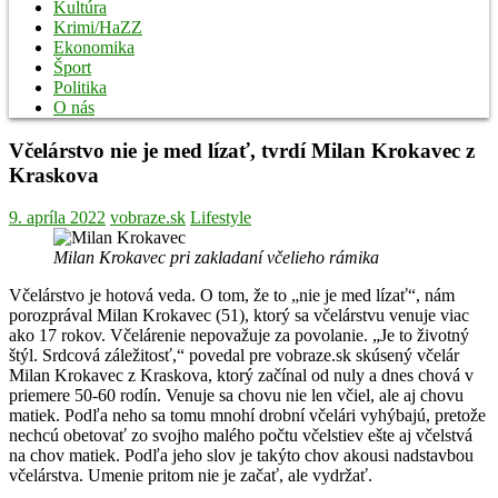
Kultúra
Krimi/HaZZ
Ekonomika
Šport
Politika
O nás
Včelárstvo nie je med lízať, tvrdí Milan Krokavec z
Kraskova
9. apríla 2022
vobraze.sk
Lifestyle
Milan Krokavec pri zakladaní včelieho rámika
Včelárstvo je hotová veda. O tom, že to „nie je med lízať“, nám
porozprával Milan Krokavec (51), ktorý sa včelárstvu venuje viac
ako 17 rokov. Včelárenie nepovažuje za povolanie. „Je to životný
štýl. Srdcová záležitosť,“ povedal pre vobraze.sk skúsený včelár
Milan Krokavec z Kraskova, ktorý začínal od nuly a dnes chová v
priemere 50-60 rodín. Venuje sa chovu nie len včiel, ale aj chovu
matiek. Podľa neho sa tomu mnohí drobní včelári vyhýbajú, pretože
nechcú obetovať zo svojho malého počtu včelstiev ešte aj včelstvá
na chov matiek. Podľa jeho slov je takýto chov akousi nadstavbou
včelárstva. Umenie pritom nie je začať, ale vydržať.