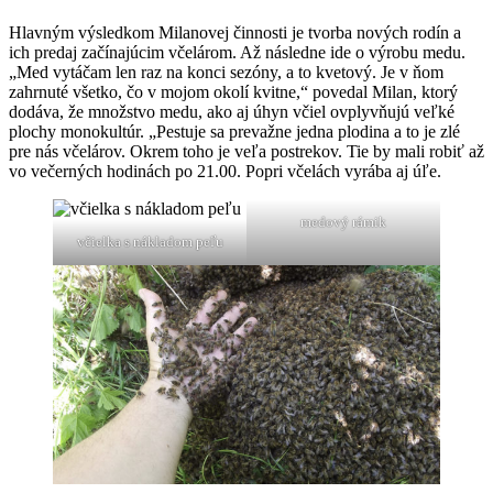
Hlavným výsledkom Milanovej činnosti je tvorba nových rodín a
ich predaj začínajúcim včelárom. Až následne ide o výrobu medu.
„Med vytáčam len raz na konci sezóny, a to kvetový. Je v ňom
zahrnuté všetko, čo v mojom okolí kvitne,“ povedal Milan, ktorý
dodáva, že množstvo medu, ako aj úhyn včiel ovplyvňujú veľké
plochy monokultúr. „Pestuje sa prevažne jedna plodina a to je zlé
pre nás včelárov. Okrem toho je veľa postrekov. Tie by mali robiť až
vo večerných hodinách po 21.00. Popri včelách vyrába aj úľe.
medový rámik
včielka s nákladom peľu