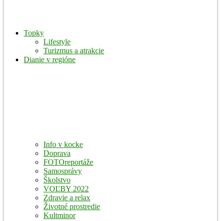
Topky
Lifestyle
Turizmus a atrakcie
Dianie v regióne
Info v kocke
Doprava
FOTOreportáže
Samosprávy
Školstvo
VOĽBY 2022
Zdravie a relax
Životné prostredie
Kultminor