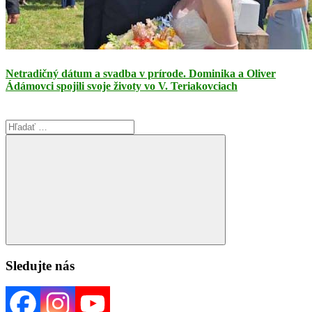
Netradičný dátum a svadba v prírode. Dominika a Oliver
Ádámovci spojili svoje životy vo V. Teriakovciach
Search
for:
Search
Sledujte nás