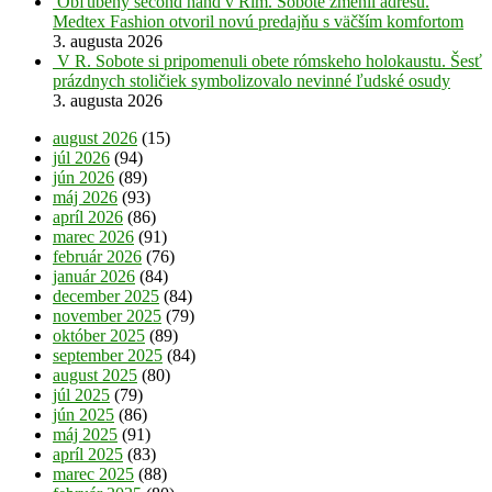
Obľúbený second hand v Rim. Sobote zmenil adresu.
Medtex Fashion otvoril novú predajňu s väčším komfortom
3. augusta 2026
V R. Sobote si pripomenuli obete rómskeho holokaustu. Šesť
prázdnych stoličiek symbolizovalo nevinné ľudské osudy
3. augusta 2026
august 2026
(15)
júl 2026
(94)
jún 2026
(89)
máj 2026
(93)
apríl 2026
(86)
marec 2026
(91)
február 2026
(76)
január 2026
(84)
december 2025
(84)
november 2025
(79)
október 2025
(89)
september 2025
(84)
august 2025
(80)
júl 2025
(79)
jún 2025
(86)
máj 2025
(91)
apríl 2025
(83)
marec 2025
(88)