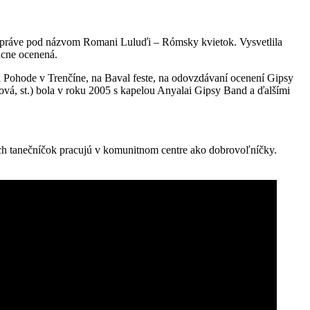
7, práve pod názvom Romani Luluďi – Rómsky kvietok. Vysvetlila
úcne ocenená.
a Pohode v Trenčíne, na Baval feste, na odovzdávaní ocenení Gipsy
ová, st.) bola v roku 2005 s kapelou Anyalai Gipsy Band a ďalšími
alých tanečníčok pracujú v komunitnom centre ako dobrovoľníčky.