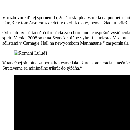
V rozhovore ďalej spomeunla, že táto skupina vznikla na podnet jej
nám, že v tom čase rómske deti v okolí Kokavy nemali žiadnu príležit
Od tej doby má tanečná formácia za sebou mnohé úspešné vystúpenia 
spirit. V roku 2008 sme na Seneckej dúhe vyhrali 1. miesto. V zahra
sólistami v Carnagie Hall na newyorskom Manhattane,“ zaspomínala 
V tanečnej skupine sa pomaly vystriedala už tretia generácia taneční
Stretávame sa minimálne trikrát do týždňa.“