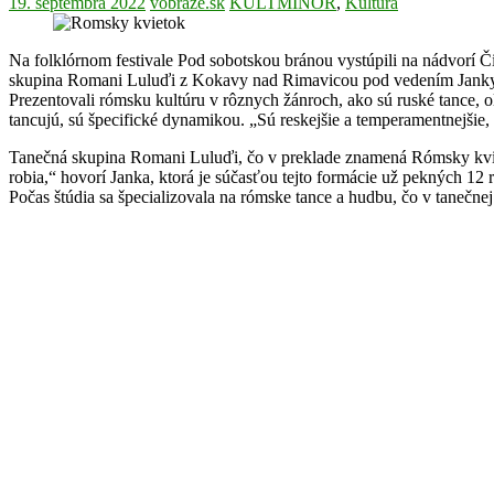
19. septembra 2022
vobraze.sk
KULTMINOR
,
Kultúra
Na folklórnom festivale Pod sobotskou bránou vystúpili na nádvorí Č
skupina Romani Luluďi z Kokavy nad Rimavicou pod vedením Janky
Prezentovali rómsku kultúru v rôznych žánroch, ako sú ruské tance, o
tancujú, sú špecifické dynamikou. „Sú reskejšie a temperamentnejšie, 
Tanečná skupina Romani Luluďi, čo v preklade znamená Rómsky kvieto
robia,“ hovorí Janka, ktorá je súčasťou tejto formácie už pekných 12
Počas štúdia sa špecializovala na rómske tance a hudbu, čo v tanečne