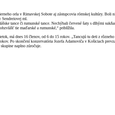
ierneho orla v Rimavskej Sobote aj zástupcovia rómskej kultúry. Boli 
 Sendreiovej ml.
lášske tance či rumunské tance. Nechýbali červené šaty s dlhými sukňam
obzvlášť tie maďarské a rumunské,“ priblížila.
k, má dnes 16 členov, od 6 do 15 rokov. „Tancujú tu deti z rôzneho 
 rokov. Po skončení konzervatória Jozefa Adamoviča v Košiciach prevza
j skupine naplno zúročuje.