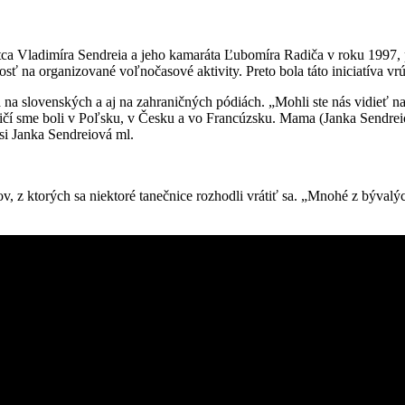
 otca Vladimíra Sendreia a jeho kamaráta Ľubomíra Radiča v roku 199
osť na organizované voľnočasové aktivity. Preto bola táto iniciatíva vr
na slovenských a aj na zahraničných pódiách. „Mohli ste nás vidieť n
ničí sme boli v Poľsku, v Česku a vo Francúzsku. Mama (Janka Sendrei
si Janka Sendreiová ml.
kov, z ktorých sa niektoré tanečnice rozhodli vrátiť sa. „Mnohé z býv