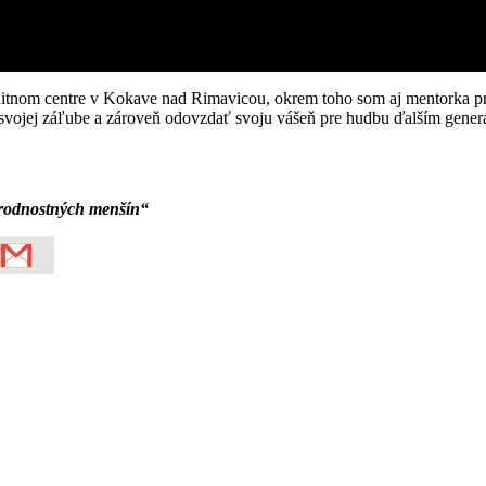
tnom centre v Kokave nad Rimavicou, okrem toho som aj mentorka pri 
 svojej záľube a zároveň odovzdať svoju vášeň pre hudbu ďalším gener
rodnostných menšín“