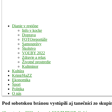
Dianie v regióne
Info v kocke
Doprava
FOTOreportáže
Samosprávy
Školstvo
VOĽBY 2022
Zdravie a relax
Životné prostredie
Kultminor
Kultúra
Krimi/HaZZ
Ekonomika
Šport
Politika
O nás
Pod sobotskou bránou vystúpili aj tanečníci zo skup