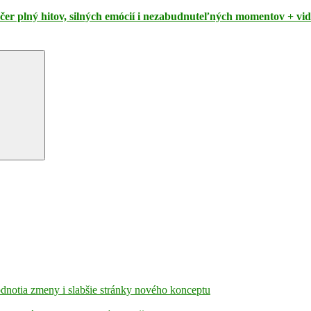
čer plný hitov, silných emócií i nezabudnuteľných momentov + vi
hodnotia zmeny i slabšie stránky nového konceptu