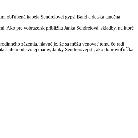
nimi obľúbená kapela Sendreiovci gypsi Band a detská tanečná
i. Ako pre vobraze.sk priblížila Janka Sendreiová, skladby, na ktoré
rodinného zázemia, hlavné je, že sa môžu venovať tomu čo radi
la štafetu od svojej mamy, Janky Sendreiovej st., ako dobrovoľníčka.