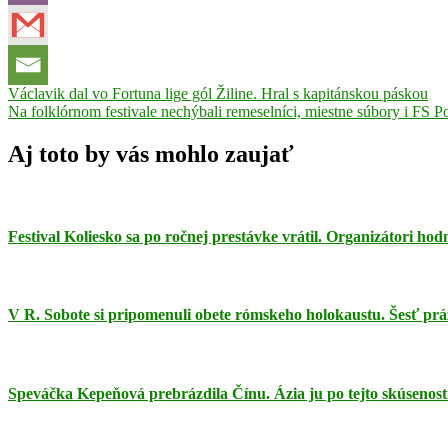
Navigácia
Previous
Čierny
Václavik dal vo Fortuna lige gól Žiline. Hral s kapitánskou páskou
Post:
Next
orol
Na folklórnom festivale nechýbali remeselníci, miestne súbory i FS 
Rimavská
v
Post:
Sobota
Romani
článku
Luludi
Romsky
Aj toto by vás mohlo zaujať
kvietok
Festival Koliesko sa po ročnej prestávke vrátil. Organizátori ho
V R. Sobote si pripomenuli obete rómskeho holokaustu. Šesť prá
Speváčka Kepeňová prebrázdila Čínu. Ázia ju po tejto skúsenosti