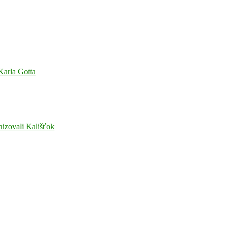
 Karla Gotta
nizovali Kališťok