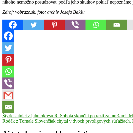
nikoho nemožno posudzovať podľa jeho skutkov pokiaľ nepoznáme jeh
Zdroj: vobraze.sk
,
foto: archív Jozefa Bakšu
Navigácia
Previous
Štyridsiatnici z juhu okresu R. Sobota skončili po razii za mrežami. M
Post:
Next
Rodák z Tornale Slovenčiak chytal v dvoch prvoligových súťažiach. 
v
Post:
článku