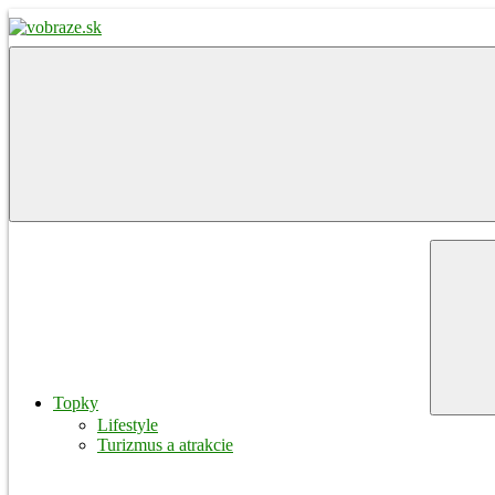
Skip
to
content
vobraze.sk
Správy
z
Gemera,
Malohontu
a
Novohradu
Menu
Topky
Lifestyle
Turizmus a atrakcie