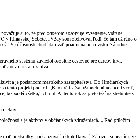
 považuje aj to, že pred odberom absolvuje vyšetrenie, vrátane
HTO v Rimavskej Sobote. „Vždy som obdivoval ľudí, čo tam už ráno o
í Bakša. V súčasnosti chodí darovať priamo na pracovisko Národnej
pravného systému zaviedol osobitné cestovné pre darcov krvi,
ať ani za rok ani za dva.
aktivít a je poslancom mestského zastupiteľstva. Do Hrnčiarskych
 sa tento projekt podaril. ,,Kamaráti v Zalužanoch mi nechceli veriť,
tak sa dá všetko,“ zhrnul. Aj tento rok sa preto teší na stretnutie s
pretekov .
ločnosti a je aktívny v občianskych združeniach. ,, Rád priložím
, je mať predsudky, paušalizovať a škatuľkovať. Zároveň si myslím, že