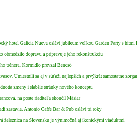
ámocký hotel Galicia Nueva oslávi jubileum veľkou Garden Party s hitmi
to obmedzilo dopravu a pripravuje jeho rekonštrukciu
ho trénera. Kormidlo prevzal Bencső
kvasov. Umiestnili sa aj v súťaži najlepších a prvýkrát samostatne zorga
hodnotia zmeny i slabšie stránky nového konceptu
rancová, na poste riaditeľa skončil Mäsiar
adi zastavia. Antonio Caffe Bar & Pub oslávi tri roky
á železnica na Slovensku je výnimočná aj ikonickými viaduktmi