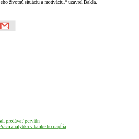
o životnú situáciu a motiváciu,“ uzavrel Bakša.
ali predávať pervitín
Práca analytika v banke ho napĺňa