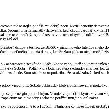
človeka nič nestojí a prináša mu dobrý pocit. Medzi benefity darovania
adku. Spomenul si na začiatky darovania, keď chodil darovať krv na 
oval som to za nefér, že spoločnosť si viac necení týchto ľudí,“ hovor
rv každý deň.
 dôležitosť darcov a teší ho, že BBSK v rámci nového Integrovaného do
očného nezištného konania darcov, keďže zlatú plaketu nie je možné získ
o Zacharoviec a neskôr do Sliača, kde sa zapojil tiež do komunitných 
 Rimavská Sobota – Poltár, ktorá bola nedávno skolaudovaná. Teší ho, že
otrasa bude. Som rád, že sa to podarilo a že sa ukázalo, že keď sa chce, 
 rokov viedol v R. Sobote cyklistický klub a organizovali aj niekoľko 
je svoju energiu pomoci iným. Venuje sa aj občianskym aktivitám v spo
 aj zapálením malej sviečky začíname porážať tmu,“ hovorí Bakša.
nako ako v spoločnosti, je to o ľuďoch. „Najhoršie čo môže človek urobiť