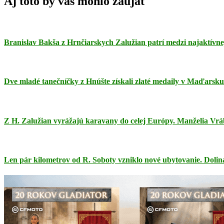
Aj toto by vás mohlo zaujať
Branislav Bakša z Hrnčiarskych Zalužian patrí medzi najaktívnej
Dve mladé tanečníčky z Hnúšte získali zlaté medaily v Maďarsku
Z H. Zalužian vyrážajú karavany do celej Európy. Manželia Vráb
Len pár kilometrov od R. Soboty vzniklo nové ubytovanie. Dolina