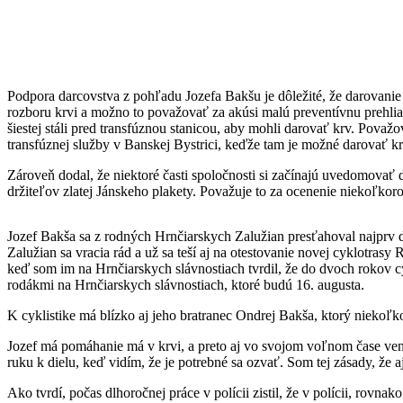
Podpora darcovstva z pohľadu Jozefa Bakšu je dôležité, že darovanie 
rozboru krvi a možno to považovať za akúsi malú preventívnu prehli
šiestej stáli pred transfúznou stanicou, aby mohli darovať krv. Považ
transfúznej služby v Banskej Bystrici, keďže tam je možné darovať k
Zároveň dodal, že niektoré časti spoločnosti si začínajú uvedomovať
držiteľov zlatej Jánskeho plakety. Považuje to za ocenenie niekoľkor
Jozef Bakša sa z rodných Hrnčiarskych Zalužian presťahoval najprv d
Zalužian sa vracia rád a už sa teší aj na otestovanie novej cyklotrasy
keď som im na Hrnčiarskych slávnostiach tvrdil, že do dvoch rokov cykl
rodákmi na Hrnčiarskych slávnostiach, ktoré budú 16. augusta.
K cyklistike má blízko aj jeho bratranec Ondrej Bakša, ktorý niekoľko
Jozef má pomáhanie má v krvi, a preto aj vo svojom voľnom čase venu
ruku k dielu, keď vidím, že je potrebné sa ozvať. Som tej zásady, že
Ako tvrdí, počas dlhoročnej práce v polícii zistil, že v polícii, rov