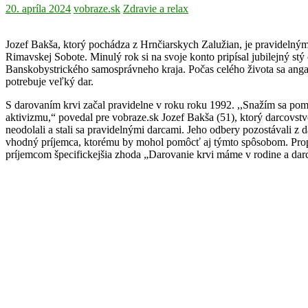
20. apríla 2024
vobraze.sk
Zdravie a relax
Jozef Bakša, ktorý pochádza z Hrnčiarskych Zalužian, je pravidelný
Rimavskej Sobote. Minulý rok si na svoje konto pripísal jubilejný s
Banskobystrického samosprávneho kraja. Počas celého života sa ang
potrebuje veľký dar.
S darovaním krvi začal pravidelne v roku roku 1992. ,,Snažím sa po
aktivizmu,“ povedal pre vobraze.sk Jozef Bakša (51), ktorý darcovstvo
neodolali a stali sa pravidelnými darcami. Jeho odbery pozostávali z 
vhodný príjemca, ktorému by mohol pomôcť aj týmto spôsobom. Propag
príjemcom špecifickejšia zhoda „Darovanie krvi máme v rodine a darc