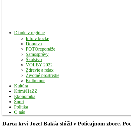
Dianie v regióne
Info v kocke
Doprava
FOTOreportáže
Samosprávy
Školstvo
VOĽBY 2022
Zdravie a relax
Životné prostredie
Kultminor
Kultúra
Krimi/HaZZ
Ekonomika
Šport
Politika
O nás
Darca krvi Jozef Bakša slúžil v Policajnom zbore. P