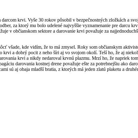
m darcom krvi. Vyše 30 rokov pôsobil v bezpečnostných zložkách a svo
tý odber, za ktorý mu bolo udelené najvyššie vyznamenanie pre darcu k
ažuje v občianskom sektore a darovanie krvi považuje za najjednoduc
môcť všade, kde vidím, že to má zmysel. Roky som občianskym aktivist
 krvi a dobrý pocit z neho šíri aj vo svojom okolí. Teší ho, že aj nieko
darovania krvi a nikdy nedaroval krvnú plazmu. Mrzí ho, že napriek tomu
áciu darovania kostnej drene považuje ešte za potrebnejšiu ako darov
ami sú aj obaja mladší bratia, z ktorých má jeden zlatú plaketu a druh