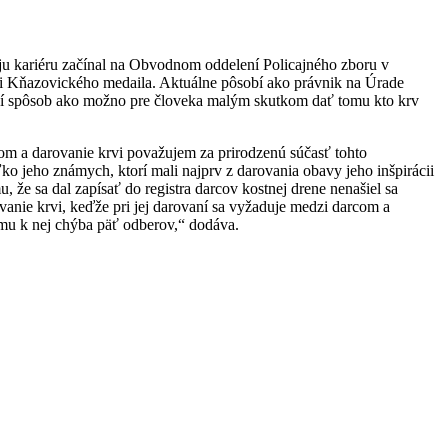
ju kariéru začínal na Obvodnom oddelení Policajného zboru v
rvi Kňazovického medaila. Aktuálne pôsobí ako právnik na Úrade
hší spôsob ako možno pre človeka malým skutkom dať tomu kto krv
om a darovanie krvi považujem za prirodzenú súčasť tohto
ľko jeho známych, ktorí mali najprv z darovania obavy jeho inšpirácii
, že sa dal zapísať do registra darcov kostnej drene nenašiel sa
anie krvi, keďže pri jej darovaní sa vyžaduje medzi darcom a
ému k nej chýba päť odberov,“ dodáva.