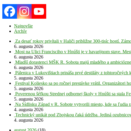
Najnovšie
Archív
Za desať rokov privítali v Haliči približne 300-tisíc hostí. Z
6. augusta 2026
Most na Ulici Francisciho v Hnúšti je v havarijnom stave. Mes
6. augusta 2026
Mladší dorastenci MŠK R. Sobota majú mladého a ambiciózne
6. augusta 2026
Pálenica v Lukovištiach prináša prvé destiláty z tohtoročných 
5. augusta 2026
Festival Koliesko sa po ročnej prestávke vrátil. Organizátori 
5. augusta 2026
Poverenou šéfkou Strednej odbornej školy v Hnúšti sa stala Fe
5. augusta 2026
Na Sídlisku Západ v R. Sobote vytvorili miesto, kde sa ľudia r
4. augusta 2026
Technický unikát pod Zbojskou čaká údržba. Jediná ozubnicov
4. augusta 2026
august 2026
(18)