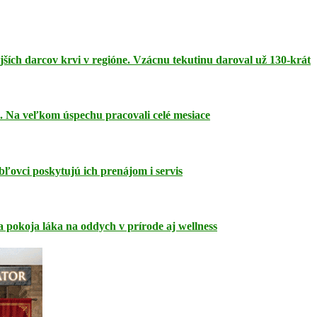
ších darcov krvi v regióne. Vzácnu tekutinu daroval už 130-krát
. Na veľkom úspechu pracovali celé mesiace
ľovci poskytujú ich prenájom i servis
 pokoja láka na oddych v prírode aj wellness