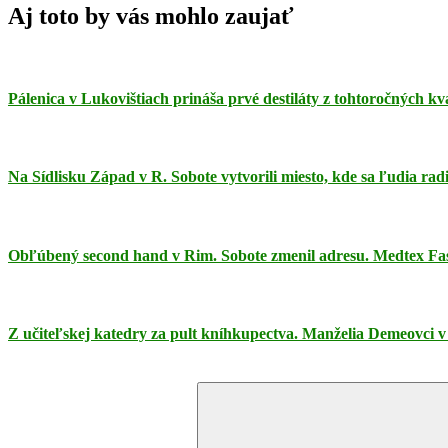
článku
Aj toto by vás mohlo zaujať
Pálenica v Lukovištiach prináša prvé destiláty z tohtoročných kva
Na Sídlisku Západ v R. Sobote vytvorili miesto, kde sa ľudia rad
Obľúbený second hand v Rim. Sobote zmenil adresu. Medtex Fas
Z učiteľskej katedry za pult kníhkupectva. Manželia Demeovci v 
Search
for: