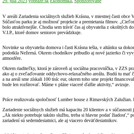
29. júla 2023
vobraze.sk
Ekonomika
,
Sponzorované
V areáli Zariadenia sociálnych služieb Krásna, v miestnej časti obc
Súčasťou parku je aj možnosť projekcie a premietania filmov. „Cieľom j
bolo atraktívnejšie. Chodia sem tráviť čas aj obyvatelia z okolitých
V.I.P., ktoré domov seniorov prevádzkuje.
Novinke sa obyvatelia domova i časti Krásna tešia, v altánku sa dokonc
podotkla Nežerná. Okrem chodníkov pribudlo aj nové jazierko či vyvýš
atmosfére.
Okrem riaditeľky, ktorá je zároveň aj sociálna pracovníčka, v ZZS prac
ako aj o zveľaďovanie oddychovo-relaxačného areálu. Budú tu mať čo
a na areál sme získali 100 tisíc eur, okrem toho sme projekt financoval
bude len rozširovať. Máme v pláne viaceré ďalšie aktivity,“ avizuje.
Práce realizovala spoločnosť Lumber house z Rimavských Zalužian. Po
Zariadenie sociálnych služieb má kapacitu 20 klientov a v súčasnosti
„Ak niekto potrebuje takúto službu, treba si hlavne podať žiadosť,“
zariadení sú sedemdesiatnici, ale aj viacero deväťdesiatnikov.