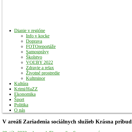
Dianie v regióne
Info v kocke
Doprava
FOTOreportáže
Samosprávy
Školstvo
VOĽBY 2022
Zdravie a relax
Životné prostredie
Kultminor
Kultúra
Krimi/HaZZ
Ekonomika
Šport
Politika
O nás
V areáli Zariadenia sociálnych služieb Krásna pribu