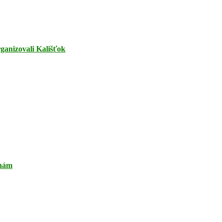
rganizovali Kališťok
ihám