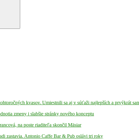
 tohtoročných kvasov. Umiestnili sa aj v súťaži najlepších a prvýkrát s
hodnotia zmeny i slabšie stránky nového konceptu
rancová, na poste riaditeľa skončil Mäsiar
adi zastavia. Antonio Caffe Bar & Pub oslávi tri roky