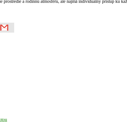
 prostredie a rodinnú atmosféru, ale najmä individuálny prístup ku ka
otou