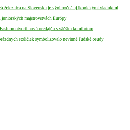
á železnica na Slovensku je výnimočná aj ikonickými viaduktmi
 juniorských majstrovstvách Európy
Fashion otvoril novú predajňu s väčším komfortom
prázdnych stoličiek symbolizovalo nevinné ľudské osudy