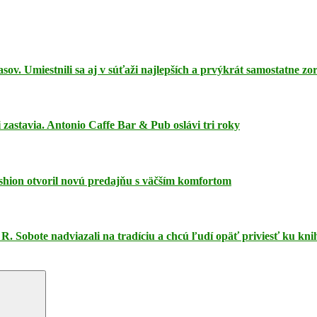
sov. Umiestnili sa aj v súťaži najlepších a prvýkrát samostatne zo
i zastavia. Antonio Caffe Bar & Pub oslávi tri roky
hion otvoril novú predajňu s väčším komfortom
R. Sobote nadviazali na tradíciu a chcú ľudí opäť priviesť ku kn