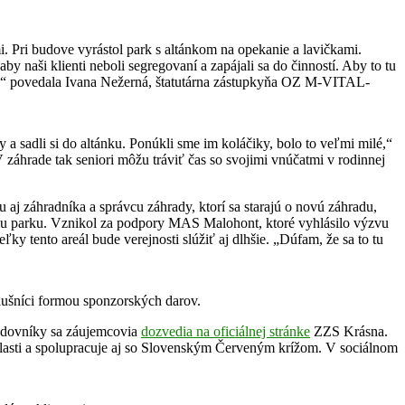
. Pri budove vyrástol park s altánkom na opekanie a lavičkami.
y naši klienti neboli segregovaní a zapájali sa do činností. Aby to tu
ičov,“ povedala Ivana Nežerná, štatutárna zástupkyňa OZ M-VITAL-
y a sadli si do altánku. Ponúkli sme im koláčiky, bolo to veľmi milé,“
 záhrade tak seniori môžu tráviť čas so svojimi vnúčatmi v rodinnej
u aj záhradníka a správcu záhrady, ktorí sa starajú o novú záhradu,
eálu parku. Vznikol za podpory MAS Malohont, ktoré vyhlásilo výzvu
ľky tento areál bude verejnosti slúžiť aj dlhšie. „Dúfam, že sa to tu
lušníci formou sponzorských darov.
oradovníky sa záujemcovia
dozvedia na oficiálnej stránke
ZZS Krásna.
oblasti a spolupracuje aj so Slovenským Červeným krížom. V sociálnom