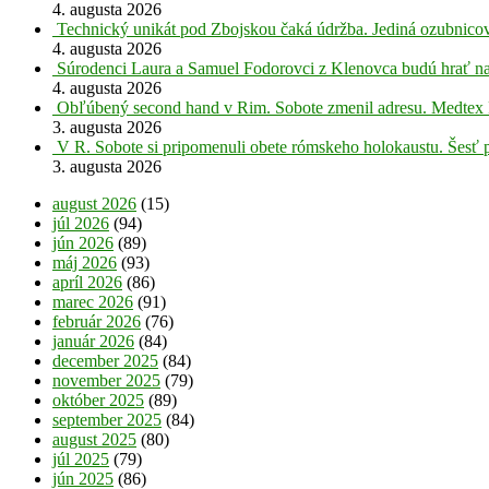
4. augusta 2026
Technický unikát pod Zbojskou čaká údržba. Jediná ozubnicov
4. augusta 2026
Súrodenci Laura a Samuel Fodorovci z Klenovca budú hrať na
4. augusta 2026
Obľúbený second hand v Rim. Sobote zmenil adresu. Medtex 
3. augusta 2026
V R. Sobote si pripomenuli obete rómskeho holokaustu. Šesť 
3. augusta 2026
august 2026
(15)
júl 2026
(94)
jún 2026
(89)
máj 2026
(93)
apríl 2026
(86)
marec 2026
(91)
február 2026
(76)
január 2026
(84)
december 2025
(84)
november 2025
(79)
október 2025
(89)
september 2025
(84)
august 2025
(80)
júl 2025
(79)
jún 2025
(86)