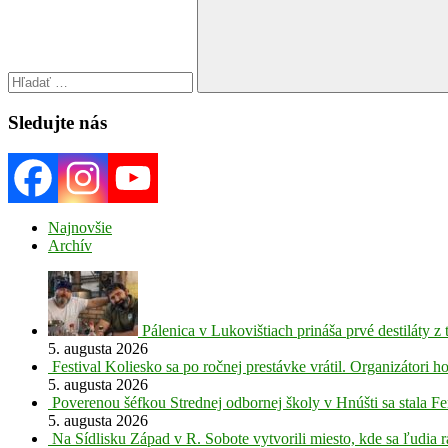
Search
Sledujte nás
Najnovšie
Archív
Pálenica v Lukovištiach prináša prvé destiláty z
5. augusta 2026
Festival Koliesko sa po ročnej prestávke vrátil. Organizátori 
5. augusta 2026
Poverenou šéfkou Strednej odbornej školy v Hnúšti sa stala Fe
5. augusta 2026
Na Sídlisku Západ v R. Sobote vytvorili miesto, kde sa ľudia r