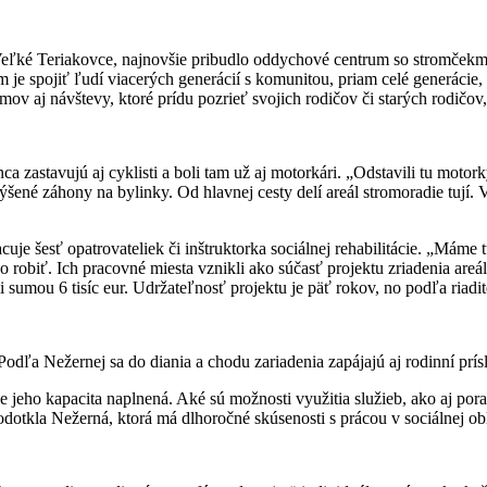
e Veľké Teriakovce, najnovšie pribudlo oddychové centrum so stromčekmi
e spojiť ľudí viacerých generácií s komunitou, priam celé generácie, ab
 domov aj návštevy, ktoré prídu pozrieť svojich rodičov či starých rod
a zastavujú aj cyklisti a boli tam už aj motorkári. „Odstavili tu motork
ené záhony na bylinky. Od hlavnej cesty delí areál stromoradie tují. V
uje šesť opatrovateliek či inštruktorka sociálnej rehabilitácie. „Máme t
 robiť. Ich pracovné miesta vznikli ako súčasť projektu zriadenia ar
i sumou 6 tisíc eur. Udržateľnosť projektu je päť rokov, no podľa riadite
dľa Nežernej sa do diania a chodu zariadenia zapájajú aj rodinní prís
 je jeho kapacita naplnená. Aké sú možnosti využitia služieb, ako aj p
 podotkla Nežerná, ktorá má dlhoročné skúsenosti s prácou v sociálnej 