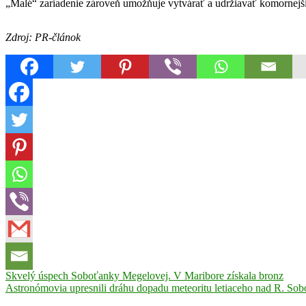
„Malé“ zariadenie zároveň umožňuje vytvárať a udržiavať komornejšie
Zdroj: PR-článok
Navigácia
Previous
Skvelý úspech Soboťanky Megelovej. V Maribore získala bronz
Post:
Next
Astronómovia upresnili dráhu dopadu meteoritu letiaceho nad R. Sob
v
Post: