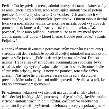
Pediatrička by privítala menej administratívy, dostatok lekárov a aby
sa ambulancie nezatvárali, lebo zostávajúce ambulancie sú potom
preťažené. Podľa jej slov sa to týka všeobecných ambulancií v
tomto regióne, ako aj odborných špecialistov. Okrem toho si detská
lekárka a špecialistka všimla, že enormne narastá počet vývinových
porúch u detí, ktoré sa dajú zachytiť už v rannom veku. ,,Ťažko
povedať, čo je toho príčinou. Myslím si, že sa veľmi mení spôsob
života, náročnosť doby, v ktorej žijeme, životné prostredie,“ avizuje
Poljaková.
Napriek rôznym úskaliam a porovnateľným zmenám v zdravotnej
starostlivosti detí a mládeže oproti dávnejšej minulosti má rada svoju
prácu a stále ju baví. „Práca s deťmi je krásna, náročná. Deti sú
úžasné. Treba si získať ich dôveru. Komunikácia s rodičmi býva
náročná, niekedy vyčerpávajúca, ale to patrí k sebe. Smutné chvíle
sú pre mňa prípady, kedy už nevieme pomôcť, toto stále ťažko
znášam. Našťastie tie príjemné a veselé chvíle sú v absolútnej
prevahe. Mám radosť, keď mi rodičia povedia, že dieťa sa teší, keď
idú do ambulancie,“ spomenula.
Pri extrémnej lekárskej vyťaženosti nás zaujímal aj taký ,,bežný
deň“ detskej lekárky: „Môj pracovný deň je náročný, keďže robím
v dvoch ambulanciách tri dni v týždni. Začínam vo všeobecnej
ambulancii pre deti – vyšetrenia, telefonáty, recepty a pokračujem v