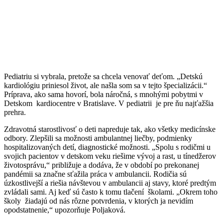
Pediatriu si vybrala, pretože sa chcela venovať deťom. „Detskú
kardiológiu priniesol život, ale našla som sa v tejto špecializácii.“
Príprava, ako sama hovorí, bola náročná, s mnohými pobytmi v
Detskom kardiocentre v Bratislave. V pediatrii je pre ňu najťažšia
prehra.
Zdravotná starostlivosť o deti napreduje tak, ako všetky medicínske
odbory. Zlepšili sa možnosti ambulantnej liečby, podmienky
hospitalizovaných detí, diagnostické možnosti. „Spolu s rodičmi u
svojich pacientov v detskom veku riešime vývoj a rast, u tínedžerov
životosprávu,“ približuje a dodáva, že v období po prekonanej
pandémii sa značne sťažila práca v ambulancii. Rodičia sú
úzkostlivejší a riešia návštevou v ambulancii aj stavy, ktoré predtým
zvládali sami. Aj keď sú často k tomu tlačení školami. „Okrem toho
školy žiadajú od nás rôzne potvrdenia, v ktorých ja nevidím
opodstatnenie,“ upozorňuje Poljaková.