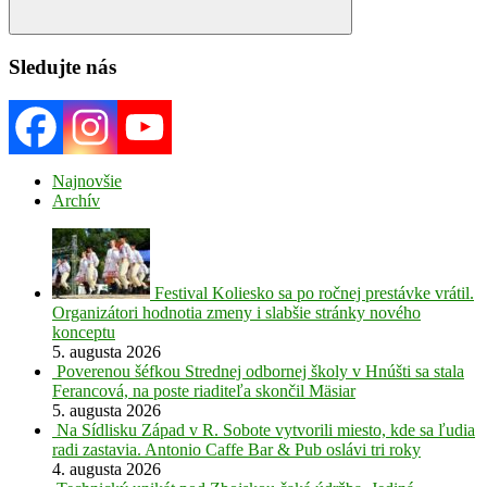
Search
Sledujte nás
Najnovšie
Archív
Festival Koliesko sa po ročnej prestávke vrátil.
Organizátori hodnotia zmeny i slabšie stránky nového
konceptu
5. augusta 2026
Poverenou šéfkou Strednej odbornej školy v Hnúšti sa stala
Ferancová, na poste riaditeľa skončil Mäsiar
5. augusta 2026
Na Sídlisku Západ v R. Sobote vytvorili miesto, kde sa ľudia
radi zastavia. Antonio Caffe Bar & Pub oslávi tri roky
4. augusta 2026