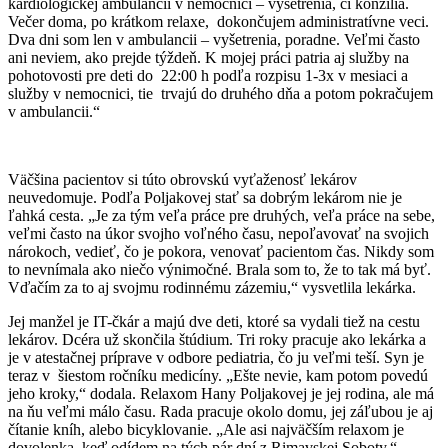
kardiologickej ambulancii v nemocnici – vyšetrenia, či konzília.
Večer doma, po krátkom relaxe, dokončujem administratívne veci.
Dva dni som len v ambulancii – vyšetrenia, poradne. Veľmi často
ani neviem, ako prejde týždeň. K mojej práci patria aj služby na
pohotovosti pre deti do 22:00 h podľa rozpisu 1-3x v mesiaci a
služby v nemocnici, tie trvajú do druhého dňa a potom pokračujem
v ambulancii.“
Väčšina pacientov si túto obrovskú vyťaženosť lekárov
neuvedomuje. Podľa Poljakovej stať sa dobrým lekárom nie je
ľahká cesta. „Je za tým veľa práce pre druhých, veľa práce na sebe,
veľmi často na úkor svojho voľného času, nepoľavovať na svojich
nárokoch, vedieť, čo je pokora, venovať pacientom čas. Nikdy som
to nevnímala ako niečo výnimočné. Brala som to, že to tak má byť.
Vďačím za to aj svojmu rodinnému zázemiu,“ vysvetlila lekárka.
Jej manžel je IT-čkár a majú dve deti, ktoré sa vydali tiež na cestu
lekárov. Dcéra už skončila štúdium. Tri roky pracuje ako lekárka a
je v atestačnej príprave v odbore pediatria, čo ju veľmi teší. Syn je
teraz v šiestom ročníku medicíny. „Ešte nevie, kam potom povedú
jeho kroky,“ dodala. Relaxom Hany Poljakovej je jej rodina, ale má
na ňu veľmi málo času. Rada pracuje okolo domu, jej záľubou je aj
čítanie kníh, alebo bicyklovanie. „Ale asi najväčším relaxom je
dovolenka, keď odídem na tých pár dní z Rimavskej Soboty.“