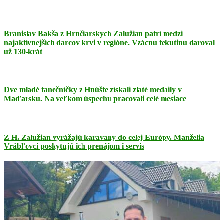
Branislav Bakša z Hrnčiarskych Zalužian patrí medzi
najaktívnejších darcov krvi v regióne. Vzácnu tekutinu daroval
už 130-krát
Dve mladé tanečníčky z Hnúšte získali zlaté medaily v
Maďarsku. Na veľkom úspechu pracovali celé mesiace
Z H. Zalužian vyrážajú karavany do celej Európy. Manželia
Vrábľovci poskytujú ich prenájom i servis