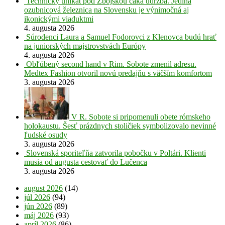
Technický unikát pod Zbojskou čaká údržba. Jediná
ozubnicová železnica na Slovensku je výnimočná aj
ikonickými viaduktmi
4. augusta 2026
Súrodenci Laura a Samuel Fodorovci z Klenovca budú hrať
na juniorských majstrovstvách Európy
4. augusta 2026
Obľúbený second hand v Rim. Sobote zmenil adresu.
Medtex Fashion otvoril novú predajňu s väčším komfortom
3. augusta 2026
V R. Sobote si pripomenuli obete rómskeho
holokaustu. Šesť prázdnych stoličiek symbolizovalo nevinné
ľudské osudy
3. augusta 2026
Slovenská sporiteľňa zatvorila pobočku v Poltári. Klienti
musia od augusta cestovať do Lučenca
3. augusta 2026
august 2026
(14)
júl 2026
(94)
jún 2026
(89)
máj 2026
(93)
apríl 2026
(86)