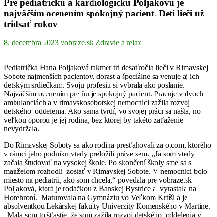
Pre pediatričku a kardiologičku Poljakovú je
najväčším ocenením spokojný pacient. Deti lieči už
tridsať rokov
8. decembra 2023
vobraze.sk
Zdravie a relax
Pediatrička Hana Poljaková takmer tri desaťročia lieči v Rimavskej
Sobote najmenších pacientov, dorast a špeciálne sa venuje aj ich
detským srdiečkam. Svoju profesiu si vybrala ako poslanie.
Najväčším ocenením pre ňu je spokojný pacient. Pracuje v dvoch
ambulanciách a v rimavskosobotskej nemocnici zažila rozvoj
detského oddelenia. Ako sama tvrdí, vo svojej práci sa našla, no
veľkou oporou je jej rodina, bez ktorej by takéto zaťaženie
nevydržala.
Do Rimavskej Soboty sa ako rodina presťahovali za otcom, ktorého
v rámci jeho podniku vtedy preložili práve sem. ,,Ja som vtedy
začala študovať na vysokej škole. Po skončení školy sme sa s
manželom rozhodli zostať v Rimavskej Sobote. V nemocnici bolo
miesto na pediatrii, ako som chcela,“ povedala pre vobraze.sk
Poljaková, ktorá je rodáčkou z Banskej Bystrice a vyrastala na
Horehroní. Maturovala na Gymnáziu vo Veľkom Krtíši a je
absolventkou Lekárskej fakulty Univerzity Komenského v Martine.
„Mala som to šťastie, že som zažila rozvoj detského oddelenia v