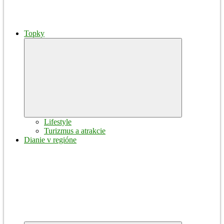
Topky
Expand
child
menu
Lifestyle
Turizmus a atrakcie
Dianie v regióne