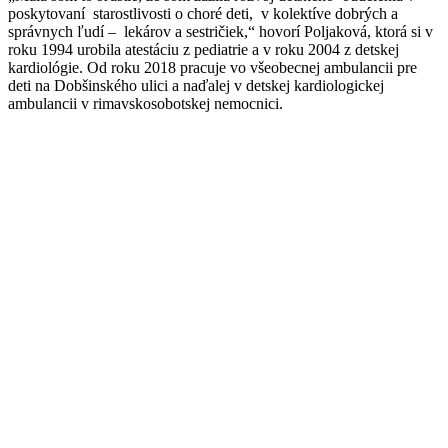
poskytovaní starostlivosti o choré deti, v kolektíve dobrých a
správnych ľudí – lekárov a sestričiek,“ hovorí Poljaková, ktorá si v
roku 1994 urobila atestáciu z pediatrie a v roku 2004 z detskej
kardiológie. Od roku 2018 pracuje vo všeobecnej ambulancii pre
deti na Dobšinského ulici a naďalej v detskej kardiologickej
ambulancii v rimavskosobotskej nemocnici.