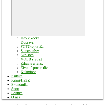
Expand
child
menu
Info v kocke
Doprava
FOTOreportáže
Samosprávy
Školstvo
VOĽBY 2022
Zdravie a relax
Životné prostredie
Kultminor
Kultúra
Krimi/HaZZ
Ekonomika
Šport
Politika
O nás