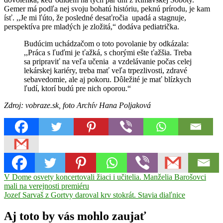
Gemer má podľa nej svoju bohatú históriu, peknú prírodu, je kam
ísť. ,,Je mi ľúto, že posledné desaťročia upadá a stagnuje,
perspektíva pre mladých je zložitá,“ dodáva pediatrička.
Budúcim uchádzačom o toto povolanie by odkázala:
,,Práca s ľuďmi je ťažká, s chorými ešte ťažšia. Treba
sa pripraviť na veľa učenia a vzdelávanie počas celej
lekárskej kariéry, treba mať veľa trpezlivosti, zdravé
sebavedomie, ale aj pokoru. Dôležité je mať blízkych
ľudí, ktorí budú pre nich oporou.“
Zdroj: vobraze.sk, foto Archív Hana Poljaková
Navigácia
Previous
V Dome osvety koncertovali žiaci i učitelia. Manželia Barošovci
Post:
mali na verejnosti premiéru
v
Next
Jozef Sarvaš z Gortvy daroval krv stokrát. Stavia diaľnice
článku
Post:
Aj toto by vás mohlo zaujať