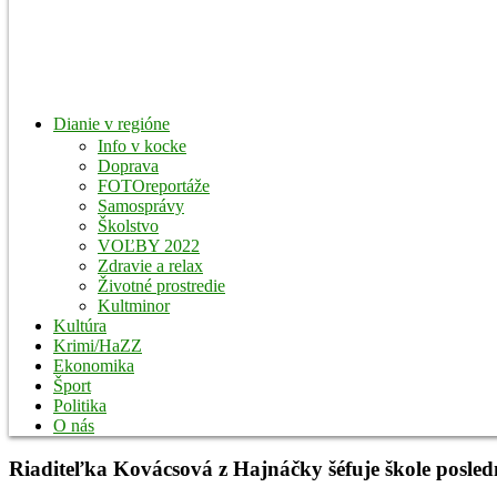
Dianie v regióne
Info v kocke
Doprava
FOTOreportáže
Samosprávy
Školstvo
VOĽBY 2022
Zdravie a relax
Životné prostredie
Kultminor
Kultúra
Krimi/HaZZ
Ekonomika
Šport
Politika
O nás
Riaditeľka Kovácsová z Hajnáčky šéfuje škole posledn