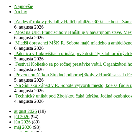
Najnovšie
Archív
Za desať rokov privítali v Haliči približne 300-tisíc hostí. Z
6. augusta 2026
Most na Ulici Francisciho v Hnúšti je v havarijnom stave. Mes
6. augusta 2026
Mladší dorastenci MŠK R. Sobota majú mladého a ambiciózne
6. augusta 2026
Pálenica v Lukovištiach prináša prvé destiláty z tohtoročných 
5. augusta 2026
Festival Koliesko sa po ročnej prestávke vrátil. Organizátori 
5. augusta 2026
Poverenou šéfkou Strednej odbornej školy v Hnúšti sa stala Fe
5. augusta 2026
Na Sídlisku Západ v R. Sobote vytvorili miesto, kde sa ľudia r
4. augusta 2026
Technický unikát pod Zbojskou čaká údržba. Jediná ozubnicov
4. augusta 2026
august 2026
(18)
júl 2026
(94)
jún 2026
(89)
máj 2026
(93)