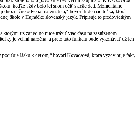
ší brat, ktorého toto povolanie tiež veľmi zaujímalo. Kovácsová sa
školu, keďže vždy bolo jej snom učiť staršie deti. Momentálne
jednoznačne odvetia matematika,“ hovorí hrdo riaditeľka, ktorá
dnej škole v Hajnáčke slovenský jazyk. Pripisuje to predovšetkým
 s ktorými už zanedlho bude tráviť viac času na zaslúženom
iteľky je veľmi náročná, a preto túto funkciu bude vykonávať už len
rý pociťuje lásku k deťom,“ hovorí Kovácsová, ktorá vyzdvihuje fakt,