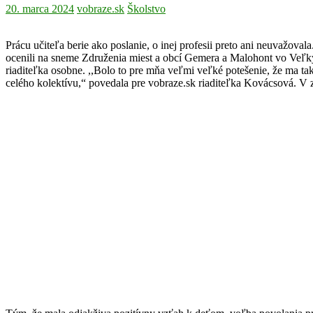
20. marca 2024
vobraze.sk
Školstvo
Prácu učiteľa berie ako poslanie, o inej profesii preto ani neuvažo
ocenili na sneme Združenia miest a obcí Gemera a Malohont vo Veľk
riaditeľka osobne. ,,Bolo to pre mňa veľmi veľké potešenie, že ma tak
celého kolektívu,“ povedala pre vobraze.sk riaditeľka Kovácsová. V z