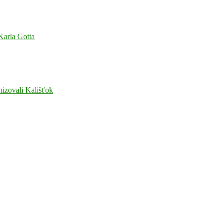
 Karla Gotta
nizovali Kališťok