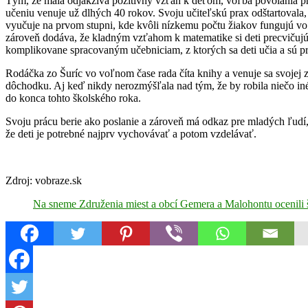
Tým, že mala odjakživa pozitívny vzťah k deťom, voľba povolania prir
učeniu venuje už dlhých 40 rokov. Svoju učiteľskú prax odštartovala,
vyučuje na prvom stupni, kde kvôli nízkemu počtu žiakov fungujú vo 
zároveň dodáva, že kladným vzťahom k matematike si deti precvičujú
komplikovane spracovaným učebniciam, z ktorých sa deti učia a sú pr
Rodáčka zo Šuríc vo voľnom čase rada číta knihy a venuje sa svojej 
dôchodku. Aj keď nikdy nerozmýšľala nad tým, že by robila niečo iné 
do konca tohto školského roka.
Svoju prácu berie ako poslanie a zároveň má odkaz pre mladých ľudí, 
že deti je potrebné najprv vychovávať a potom vzdelávať.
Zdroj: vobraze.sk
Na sneme Združenia miest a obcí Gemera a Malohontu ocenili š