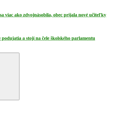
a viac ako zdvojnásobila, obec prijala nové učiteľky
 podujatia a stojí na čele školského parlamentu