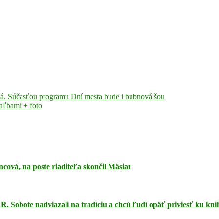
vá. Súčasťou programu Dní mesta bude i bubnová šou
aľbami + foto
ncová, na poste riaditeľa skončil Mäsiar
R. Sobote nadviazali na tradíciu a chcú ľudí opäť priviesť ku kn