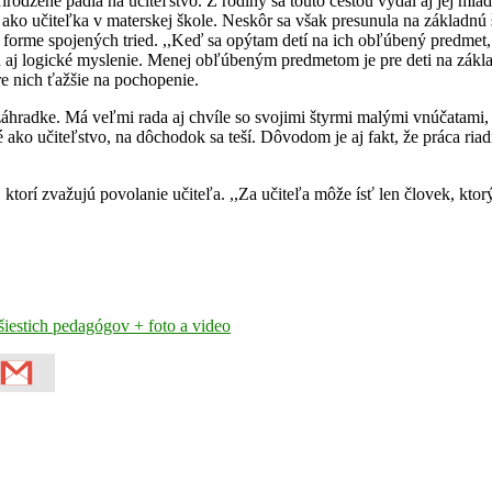
odzene padla na učiteľstvo. Z rodiny sa touto cestou vydal aj jej mlad
 ako učiteľka v materskej škole. Neskôr sa však presunula na základnú 
forme spojených tried. ,,Keď sa opýtam detí na ich obľúbený predmet, 
 aj logické myslenie. Menej obľúbeným predmetom je pre deti na zákla
e nich ťažšie na pochopenie.
záhradke. Má veľmi rada aj chvíle so svojimi štyrmi malými vnúčatami,
ako učiteľstvo, na dôchodok sa teší. Dôvodom je aj fakt, že práca riad
ktorí zvažujú povolanie učiteľa. ,,Za učiteľa môže ísť len človek, kto
iestich pedagógov + foto a video