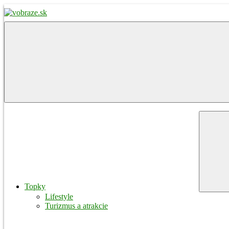
Skip
to
content
vobraze.sk
Správy
z
Gemera,
Malohontu
a
Novohradu
Menu
Topky
Lifestyle
Turizmus a atrakcie