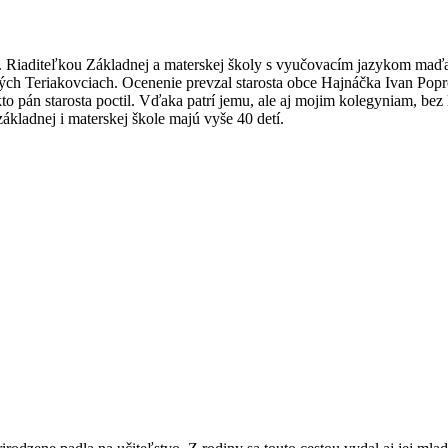
vala. Riaditeľkou Základnej a materskej školy s vyučovacím jazykom ma
ých Teriakovciach. Ocenenie prevzal starosta obce Hajnáčka Ivan Po
to pán starosta poctil. Vďaka patrí jemu, ale aj mojim kolegyniam, bez 
ákladnej i materskej škole majú vyše 40 detí.