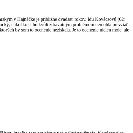
ďarským v Hajnáčke je približne dvadsať rokov. Idu Kovácsovú (62)
procký, nakoľko si ho kvôli zdravotným problémom nemohla prevziať
ktorých by som to ocenenie nezískala. Je to ocenenie nielen moje, ale