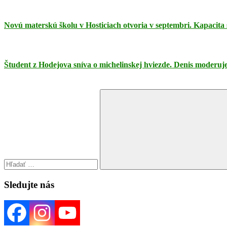
Novú materskú školu v Hosticiach otvoria v septembri. Kapacita s
Študent z Hodejova sníva o michelinskej hviezde. Denis moderuje
Search
for:
Search
Sledujte nás