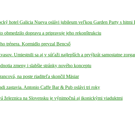
ámocký hotel Galicia Nueva oslávi jubileum veľkou Garden Party s hitmi
to obmedzilo dopravu a pripravuje jeho rekonštrukciu
ho trénera. Kormidlo prevzal Bencső
kvasov. Umiestnili sa aj v súťaži najlepších a prvýkrát samostatne zorga
hodnotia zmeny i slabšie stránky nového konceptu
rancová, na poste riaditeľa skončil Mäsiar
adi zastavia. Antonio Caffe Bar & Pub oslávi tri roky
á železnica na Slovensku je výnimočná aj ikonickými viaduktmi