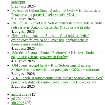
konceptu
5. augusta 2026
Poverenou šéfkou Strednej odbornej školy v Hnúšti sa stala
Ferancová, na poste riaditeľa skončil Mäsiar
5. augusta 2026
Na Sídlisku Západ v R. Sobote vytvorili miesto, kde sa ľudia
radi zastavia. Antonio Caffe Bar & Pub oslávi tri roky
4. augusta 2026
Technický unikát pod Zbojskou čaká údržba. Jediná
ozubnicová železnica na Slovensku je výnimočná aj
ikonickými viaduktmi
4. augusta 2026
Súrodenci Laura a Samuel Fodorovci z Klenovca budú hrať
na juniorských majstrovstvách Európy
4. augusta 2026
Obľúbený second hand v Rim. Sobote zmenil adresu.
Medtex Fashion otvoril novú predajňu s väčším komfortom
3. augusta 2026
V R. Sobote si pripomenuli obete rómskeho holokaustu. Šesť
prázdnych stoličiek symbolizovalo nevinné ľudské osudy
3. augusta 2026
august 2026
(15)
júl 2026
(94)
jún 2026
(89)