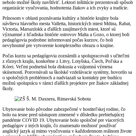
nebolo možné školy navštíviť. Lektori inštitúcie prezentovali spôsob
organizácie vyučovania, hodnotenia žiakov a ich zvyky a tradície.
Prínosom v oblasti poznávania kultúry a histórie krajiny bola
návšteva hlavného mesta Valletta, historických miest Mdina, Rabat,
Victoria, Marsaxlokk a ďalších zaujímavých miest, ktoré sú
významné z hľadiska histórie ostrovov Malta a Gozo, o ktorej boli
pedagógovia podrobne informovaní počas kurzov, čo boli
nevyhnutné pre vytvorenie komplexného obrazu o krajine.
Počas kurzu sa pedagógovia zoznámili a spolupracovali s učiteľmi
z rôznych krajín, konkrétne z Litvy, Lotyšska, Čiech, Poľska a
Kórei. Veľmi podnetná bola diskusia a vzájomná výmena
skúseností. Porovnávali sa školské vzdelávacie systémy, hovorilo sa
o spoločných problémoch a nadviazali sa kontakty pre budúcu
možnú spoluprácu v rámci ďalších projektov pre žiakov základnej
školy.
Ubytovanie bolo pôvodne zabezpečené v hostiteľskej rodine, čo
bolo na tesne pred nástupom zmenené v dôsledku prebiehajúcej
pandémie COVID 19. Ubytovanie bolo spoločné pre viacerých
pedagógov z iných krajín, čo znamenalo možnosť používať
anglický jazyk aj mimo vyučovania v každodennom reálnom živote