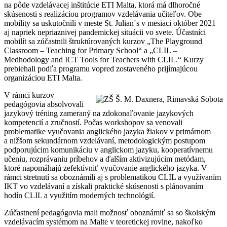
na pôde vzdelávacej inštitúcie ETI Malta, ktorá má dlhoročné
skúsenosti s realizáciou programov vzdelávania učiteľov. Obe
mobility sa uskutočnili v meste St. Julian´s v mesiaci október 2021
aj napriek nepriaznivej pandemickej situácii vo svete. Účastníci
mobilít sa zúčastnili štruktúrovaných kurzov „The Playground
Classroom – Teaching for Primary School“ a „CLIL –
Medhodology and ICT Tools for Teachers with CLIL.“ Kurzy
prebiehali podľa programu vopred zostaveného prijímajúcou
organizáciou ETI Malta.
V rámci kurzov
pedagógovia absolvovali
jazykový tréning zameraný na zdokonaľovanie jazykových
kompetencií a zručností. Počas workshopov sa venovali
problematike vyučovania anglického jazyka žiakov v primárnom
a nižšom sekundárnom vzdelávaní, metodologickým postupom
podporujúcim komunikáciu v anglickom jazyku, kooperatívnemu
učeniu, rozprávaniu príbehov a ďalším aktivizujúcim metódam,
ktoré napomáhajú zefektívniť vyučovanie anglického jazyka. V
rámci stretnutí sa oboznámili aj s problematikou CLIL a využívaním
IKT vo vzdelávaní a získali praktické skúsenosti s plánovaním
hodín CLIL a využitím moderných technológií.
Zúčastnení pedagógovia mali možnosť oboznámiť sa so školským
vzdelávacím systémom na Malte v teoretickej rovine, nakoľko