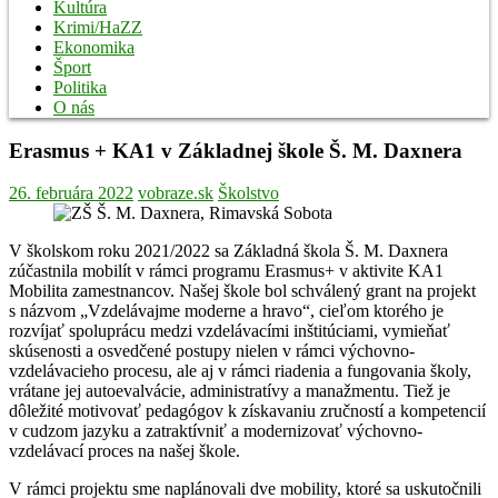
Kultúra
Krimi/HaZZ
Ekonomika
Šport
Politika
O nás
Erasmus + KA1 v Základnej škole Š. M. Daxnera
26. februára 2022
vobraze.sk
Školstvo
V školskom roku 2021/2022 sa Základná škola Š. M. Daxnera
zúčastnila mobilít v rámci programu Erasmus+ v aktivite KA1
Mobilita zamestnancov. Našej škole bol schválený grant na projekt
s názvom „Vzdelávajme moderne a hravo“, cieľom ktorého je
rozvíjať spoluprácu medzi vzdelávacími inštitúciami, vymieňať
skúsenosti a osvedčené postupy nielen v rámci výchovno-
vzdelávacieho procesu, ale aj v rámci riadenia a fungovania školy,
vrátane jej autoevalvácie, administratívy a manažmentu. Tiež je
dôležité motivovať pedagógov k získavaniu zručností a kompetencií
v cudzom jazyku a zatraktívniť a modernizovať výchovno-
vzdelávací proces na našej škole.
V rámci projektu sme naplánovali dve mobility, ktoré sa uskutočnili