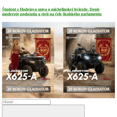
Študent z Hodejova sníva o michelinskej hviezde. Denis
moderuje podujatia a stojí na čele školského parlamentu
Search
for: