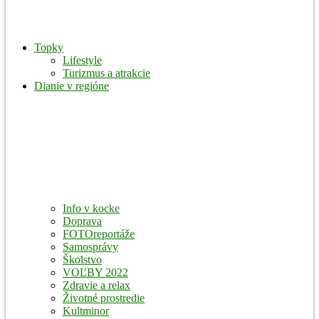
Topky
Lifestyle
Turizmus a atrakcie
Dianie v regióne
Info v kocke
Doprava
FOTOreportáže
Samosprávy
Školstvo
VOĽBY 2022
Zdravie a relax
Životné prostredie
Kultminor