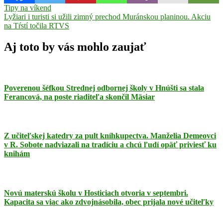
Navigácia
Previous
Erasmus
Tipy na víkend
projekt
Rimavská
Post:
Next
Sobota
Lyžiari i turisti si užili zimný prechod Muránskou planinou. Akciu
základná
v
Post:
škola
na Tŕstí točila RTVS
ZŠ
článku
Š.
M.
Aj toto by vás mohlo zaujať
Daxnera
Poverenou šéfkou Strednej odbornej školy v Hnúšti sa stala
Ferancová, na poste riaditeľa skončil Mäsiar
Z učiteľskej katedry za pult kníhkupectva. Manželia Demeovci
v R. Sobote nadviazali na tradíciu a chcú ľudí opäť priviesť ku
knihám
Novú materskú školu v Hosticiach otvoria v septembri.
Kapacita sa viac ako zdvojnásobila, obec prijala nové učiteľky