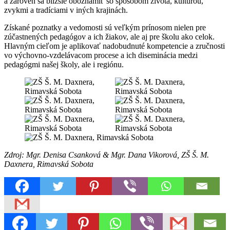
a zároveň sa bližšie oboznámiť so spôsobom života, kultúrou,
zvykmi a tradíciami v iných krajinách.
Získané poznatky a vedomosti sú veľkým prínosom nielen pre
zúčastnených pedagógov a ich žiakov, ale aj pre školu ako celok.
Hlavným cieľom je aplikovať nadobudnuté kompetencie a zručnosti
vo výchovno-vzdelávacom procese a ich diseminácia medzi
pedagógmi našej školy, ale i regiónu.
Zdroj: Mgr. Denisa Csanková & Mgr. Dana Vikorová, ZŠ Š. M.
Daxnera, Rimavská Sobota