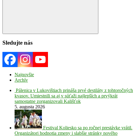
Search
Sledujte nás
Najnovšie
Archív
Pálenica v Lukovištiach prináša prvé destiláty z tohtoročných
kvasov. Umiestnili sa aj v súťaži najlepších a prvýkrát
samostatne zorganizovali Kališťok
5. augusta 2026
Festival Koliesko sa po ročnej prestávke vrátil.
Organizátori hodnotia zmeny i slabšie stránky nového