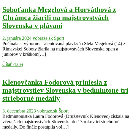
Soboťanka Megelová a Horváthová z
Chrámca žiarili na majstrovstvách
Slovenska v plávaní
2. januára 2024
vobraze.sk
Šport
Počínala si výborne. Talentovaná plavkyňa Stela Megelová (14) z
Rimavskej Soboty žiarila na majstrovstvách Slovenska open a
juniorov v krátkom[…]
Čítať ďalej
Klenovčanka Fodorová priniesla z
majstrovstiev Slovenska v bedmintone tri
strieborné medaily
3. decembra 2023
vobraze.sk
Šport
Bedmintonistka Laura Fodorová (Družstevník Klenovec) získala na
včerajších majstrovstvách Slovenska do 13 rokov tri strieborné
medaily. Do finále postúpila vo[…]