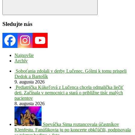
Search
Sledujte nás
Najnovšie
Archív
Soboťania zdolali v derby Lučenec. Gólmi k tomu prispeli
Dedok a Bartošík
9. augusta 2026
Pediatrička Kúkeľová z Lučenca chcela odmalička liečiť
deti. Začínala v nemocnici a stará o približne tisíc malých
pacientov
8. augusta 2026
Speváčka Sima roztancovala účastníkov
Klenfestu. Fanúšikovia ju po koncerte obkľúčili, podpisovala