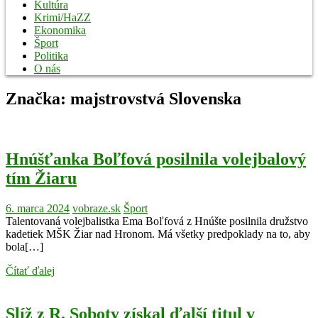
Kultúra
Krimi/HaZZ
Ekonomika
Šport
Politika
O nás
Značka:
majstrovstvá Slovenska
Hnúšťanka Boľfová posilnila volejbalový
tím Žiaru
6. marca 2024
vobraze.sk
Šport
Talentovaná volejbalistka Ema Boľfová z Hnúšte posilnila družstvo
kadetiek MŠK Žiar nad Hronom. Má všetky predpoklady na to, aby
bola[…]
Čítať ďalej
Slíž z R. Soboty získal ďalší titul v