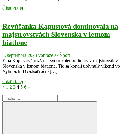
Čítať ďalej
Revúčanka Kapustová dominovala na
majstrovstvách Slovenska v letnom
biatlone
8. septembra 2023
vobraze.sk
Šport
Ema Kapustová rozšírila svoju zbierku titulov z majstrovstiev
Slovenska v letnom biatlone. Tie sa konali uplynulý víkend vo
Vyhniach. Dvadsaťročná[…]
Čítať ďalej
Stránkovanie
Previous
Next
«
1
2
3
4
5
6
»
Posts
Posts
príspevkov
Search
for: