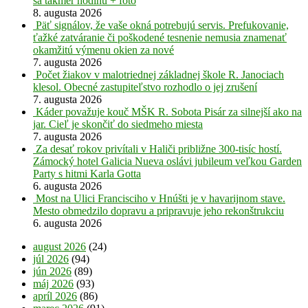
sa takmer hodinu + foto
8. augusta 2026
Päť signálov, že vaše okná potrebujú servis. Prefukovanie,
ťažké zatváranie či poškodené tesnenie nemusia znamenať
okamžitú výmenu okien za nové
7. augusta 2026
Počet žiakov v malotriednej základnej škole R. Janociach
klesol. Obecné zastupiteľstvo rozhodlo o jej zrušení
7. augusta 2026
Káder považuje kouč MŠK R. Sobota Pisár za silnejší ako na
jar. Cieľ je skončiť do siedmeho miesta
7. augusta 2026
Za desať rokov privítali v Haliči približne 300-tisíc hostí.
Zámocký hotel Galicia Nueva oslávi jubileum veľkou Garden
Party s hitmi Karla Gotta
6. augusta 2026
Most na Ulici Francisciho v Hnúšti je v havarijnom stave.
Mesto obmedzilo dopravu a pripravuje jeho rekonštrukciu
6. augusta 2026
august 2026
(24)
júl 2026
(94)
jún 2026
(89)
máj 2026
(93)
apríl 2026
(86)