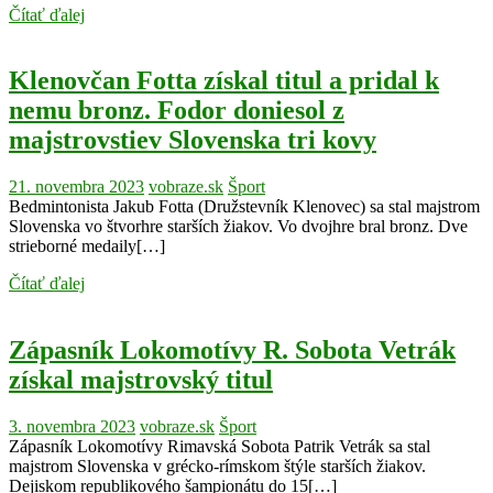
Čítať ďalej
Klenovčan Fotta získal titul a pridal k
nemu bronz. Fodor doniesol z
majstrovstiev Slovenska tri kovy
21. novembra 2023
vobraze.sk
Šport
Bedmintonista Jakub Fotta (Družstevník Klenovec) sa stal majstrom
Slovenska vo štvorhre starších žiakov. Vo dvojhre bral bronz. Dve
strieborné medaily[…]
Čítať ďalej
Zápasník Lokomotívy R. Sobota Vetrák
získal majstrovský titul
3. novembra 2023
vobraze.sk
Šport
Zápasník Lokomotívy Rimavská Sobota Patrik Vetrák sa stal
majstrom Slovenska v grécko-rímskom štýle starších žiakov.
Dejiskom republikového šampionátu do 15[…]