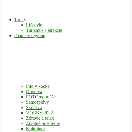
Topky
Lifestyle
Turizmus a atrakcie
Dianie v regióne
Info v kocke
Doprava
FOTOreportáže
Samosprávy
Školstvo
VOĽBY 2022
Zdravie a relax
Životné prostredie
Kultminor