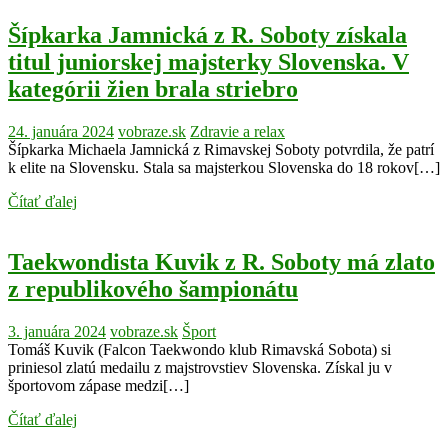
Šípkarka Jamnická z R. Soboty získala
titul juniorskej majsterky Slovenska. V
kategórii žien brala striebro
24. januára 2024
vobraze.sk
Zdravie a relax
Šípkarka Michaela Jamnická z Rimavskej Soboty potvrdila, že patrí
k elite na Slovensku. Stala sa majsterkou Slovenska do 18 rokov[…]
Čítať ďalej
Taekwondista Kuvik z R. Soboty má zlato
z republikového šampionátu
3. januára 2024
vobraze.sk
Šport
Tomáš Kuvik (Falcon Taekwondo klub Rimavská Sobota) si
priniesol zlatú medailu z majstrovstiev Slovenska. Získal ju v
športovom zápase medzi[…]
Čítať ďalej