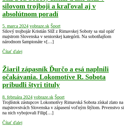
silovom trojboji a kraľoval aj v
absolútnom poradí
5. marca 2024
vobraze.sk
Šport
Silový trojbojár Kristián Slíž z Rimavskej Soboty sa stal opäť
majstrom Slovenska v seniorskej kategórii. Na sobotňajšom
národnom šampionáte v[…]
Čítať ďalej
Žiaril zápasník Ďurčo a esá naplnili
očakávania. Lokomotíve R. Sobota
pribudli štyri tituly
8. februára 2024
vobraze.sk
Šport
Trojlístok zástupcov Lokomotívy Rimavská Sobota získal zlato na
majstrovstvách Slovenska v zápasení voľným štýlom. Prvenstvo si
na nich vybojovali Filip[…]
Čítať ďalej