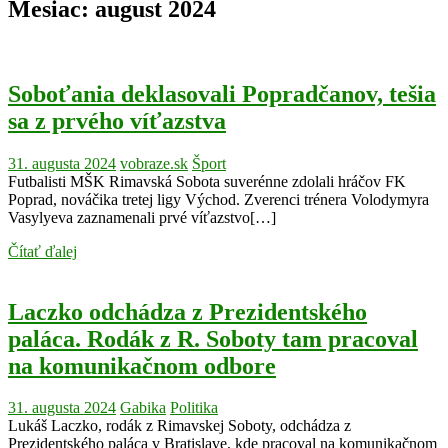
Mesiac:
august 2024
Soboťania deklasovali Popradčanov, tešia
sa z prvého víťazstva
31. augusta 2024
vobraze.sk
Šport
Futbalisti MŠK Rimavská Sobota suverénne zdolali hráčov FK
Poprad, nováčika tretej ligy Východ. Zverenci trénera Volodymyra
Vasylyeva zaznamenali prvé víťazstvo[…]
Čítať ďalej
Laczko odchádza z Prezidentského
paláca. Rodák z R. Soboty tam pracoval
na komunikačnom odbore
31. augusta 2024
Gabika
Politika
Lukáš Laczko, rodák z Rimavskej Soboty, odchádza z
Prezidentského paláca v Bratislave, kde pracoval na komunikačnom