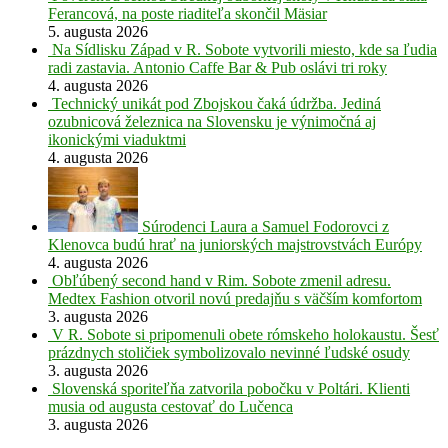
Ferancová, na poste riaditeľa skončil Mäsiar
5. augusta 2026
Na Sídlisku Západ v R. Sobote vytvorili miesto, kde sa ľudia
radi zastavia. Antonio Caffe Bar & Pub oslávi tri roky
4. augusta 2026
Technický unikát pod Zbojskou čaká údržba. Jediná
ozubnicová železnica na Slovensku je výnimočná aj
ikonickými viaduktmi
4. augusta 2026
Súrodenci Laura a Samuel Fodorovci z
Klenovca budú hrať na juniorských majstrovstvách Európy
4. augusta 2026
Obľúbený second hand v Rim. Sobote zmenil adresu.
Medtex Fashion otvoril novú predajňu s väčším komfortom
3. augusta 2026
V R. Sobote si pripomenuli obete rómskeho holokaustu. Šesť
prázdnych stoličiek symbolizovalo nevinné ľudské osudy
3. augusta 2026
Slovenská sporiteľňa zatvorila pobočku v Poltári. Klienti
musia od augusta cestovať do Lučenca
3. augusta 2026