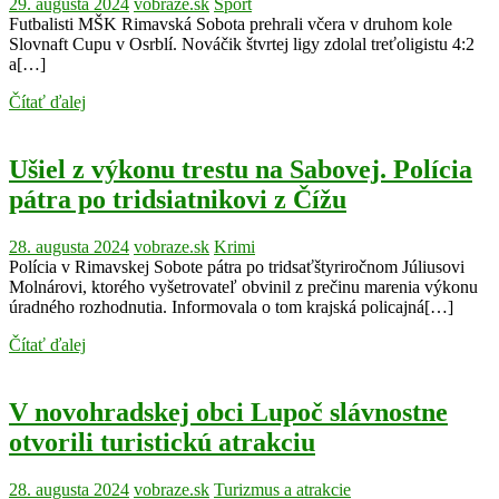
29. augusta 2024
vobraze.sk
Šport
Futbalisti MŠK Rimavská Sobota prehrali včera v druhom kole
Slovnaft Cupu v Osrblí. Nováčik štvrtej ligy zdolal treťoligistu 4:2
a[…]
Čítať ďalej
Ušiel z výkonu trestu na Sabovej. Polícia
pátra po tridsiatnikovi z Čížu
28. augusta 2024
vobraze.sk
Krimi
Polícia v Rimavskej Sobote pátra po tridsaťštyriročnom Júliusovi
Molnárovi, ktorého vyšetrovateľ obvinil z prečinu marenia výkonu
úradného rozhodnutia. Informovala o tom krajská policajná[…]
Čítať ďalej
V novohradskej obci Lupoč slávnostne
otvorili turistickú atrakciu
28. augusta 2024
vobraze.sk
Turizmus a atrakcie