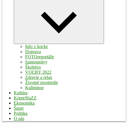
Expand
child
menu
Info v kocke
Doprava
FOTOreportáže
Samosprávy
Školstvo
VOĽBY 2022
Zdravie a relax
Životné prostredie
Kultminor
Kultúra
Krimi/HaZZ
Ekonomika
Šport
Politika
O nás