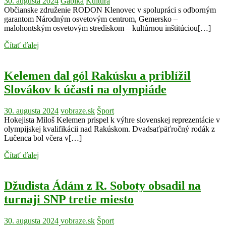
30. augusta 2024
Gabika
Kultúra
Občianske združenie RODON Klenovec v spolupráci s odborným
garantom Národným osvetovým centrom, Gemersko –
malohontským osvetovým strediskom – kultúrnou inštitúciou[…]
Čítať ďalej
Kelemen dal gól Rakúsku a priblížil
Slovákov k účasti na olympiáde
30. augusta 2024
vobraze.sk
Šport
Hokejista Miloš Kelemen prispel k výhre slovenskej reprezentácie v
olympijskej kvalifikácii nad Rakúskom. Dvadsaťpäťročný rodák z
Lučenca bol včera v[…]
Čítať ďalej
Džudista Ádám z R. Soboty obsadil na
turnaji SNP tretie miesto
30. augusta 2024
vobraze.sk
Šport