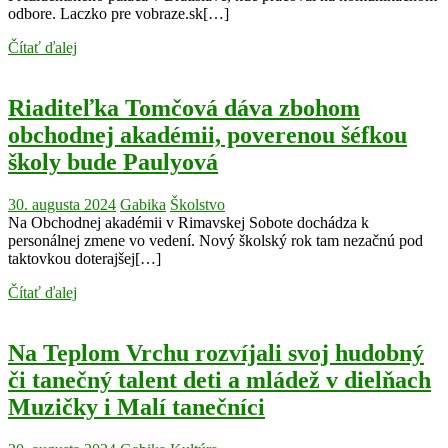
odbore. Laczko pre vobraze.sk[…]
Čítať ďalej
Riaditeľka Tomčová dáva zbohom
obchodnej akadémii, poverenou šéfkou
školy bude Paulyová
30. augusta 2024
Gabika
Školstvo
Na Obchodnej akadémii v Rimavskej Sobote dochádza k
personálnej zmene vo vedení. Nový školský rok tam nezačnú pod
taktovkou doterajšej[…]
Čítať ďalej
Na Teplom Vrchu rozvíjali svoj hudobný
či tanečný talent deti a mládež v dielňach
Muzičky i Malí tanečníci