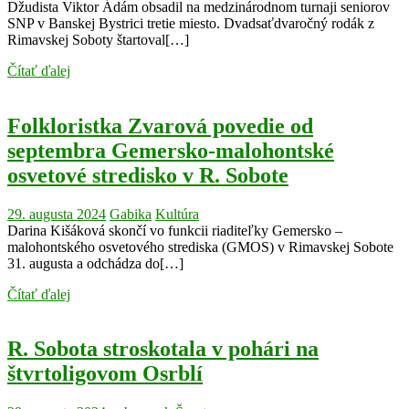
Džudista Viktor Ádám obsadil na medzinárodnom turnaji seniorov
SNP v Banskej Bystrici tretie miesto. Dvadsaťdvaročný rodák z
Rimavskej Soboty štartoval[…]
Čítať ďalej
Folkloristka Zvarová povedie od
septembra Gemersko-malohontské
osvetové stredisko v R. Sobote
29. augusta 2024
Gabika
Kultúra
Darina Kišáková skončí vo funkcii riaditeľky Gemersko –
malohontského osvetového strediska (GMOS) v Rimavskej Sobote
31. augusta a odchádza do[…]
Čítať ďalej
R. Sobota stroskotala v pohári na
štvrtoligovom Osrblí