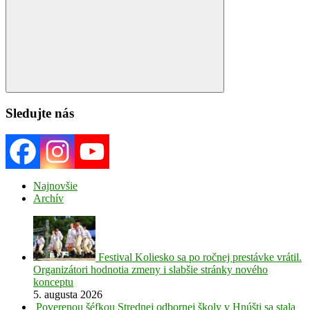
Search
Sledujte nás
Najnovšie
Archív
Festival Koliesko sa po ročnej prestávke vrátil.
Organizátori hodnotia zmeny i slabšie stránky nového
konceptu
5. augusta 2026
Poverenou šéfkou Strednej odbornej školy v Hnúšti sa stala