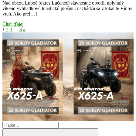
Nad obcou Lupoč (okres Lučenec) slávnostne otvorili uplynulý
víkend vyhliadkovú turistickú plošinu, nachádza sa v lokalite Vínny
vrch. Ako pre[…]
Čítať ďalej
Stránkovanie
Next
1
2
3
…
8
»
Posts
príspevkov
Search
for: