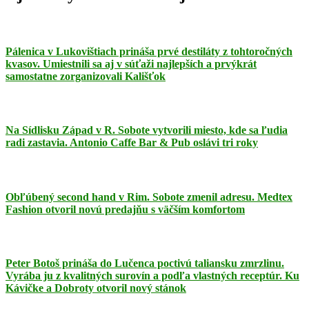
Pálenica v Lukovištiach prináša prvé destiláty z tohtoročných
kvasov. Umiestnili sa aj v súťaži najlepších a prvýkrát
samostatne zorganizovali Kališťok
Na Sídlisku Západ v R. Sobote vytvorili miesto, kde sa ľudia
radi zastavia. Antonio Caffe Bar & Pub oslávi tri roky
Obľúbený second hand v Rim. Sobote zmenil adresu. Medtex
Fashion otvoril novú predajňu s väčším komfortom
Peter Botoš prináša do Lučenca poctivú taliansku zmrzlinu.
Vyrába ju z kvalitných surovín a podľa vlastných receptúr. Ku
Kávičke a Dobroty otvoril nový stánok