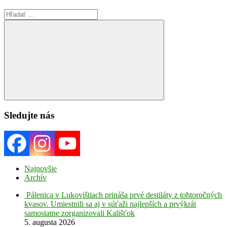
Search
for:
Search
Sledujte nás
Najnovšie
Archív
Pálenica v Lukovištiach prináša prvé destiláty z tohtoročných
kvasov. Umiestnili sa aj v súťaži najlepších a prvýkrát
samostatne zorganizovali Kališťok
5. augusta 2026