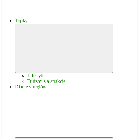
Topky
Expand
child
menu
Lifestyle
Turizmus a atrakcie
Dianie v regióne