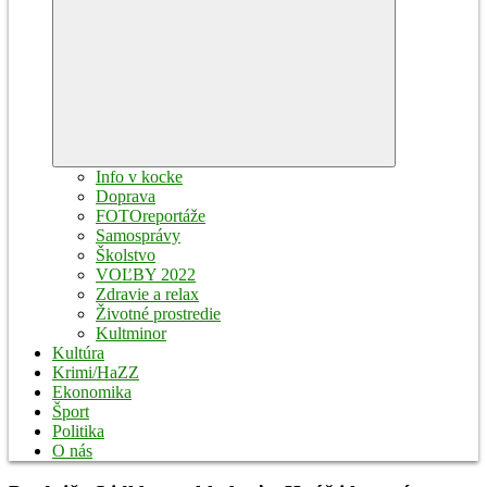
Expand
child
menu
Info v kocke
Doprava
FOTOreportáže
Samosprávy
Školstvo
VOĽBY 2022
Zdravie a relax
Životné prostredie
Kultminor
Kultúra
Krimi/HaZZ
Ekonomika
Šport
Politika
O nás