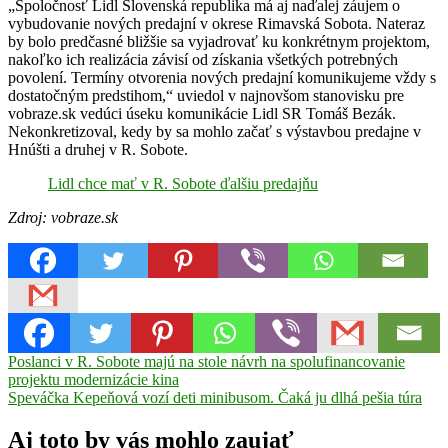
„Spoločnosť Lidl Slovenská republika má aj naďalej záujem o
vybudovanie nových predajní v okrese Rimavská Sobota. Nateraz
by bolo predčasné bližšie sa vyjadrovať ku konkrétnym projektom,
nakoľko ich realizácia závisí od získania všetkých potrebných
povolení. Termíny otvorenia nových predajní komunikujeme vždy s
dostatočným predstihom,“ uviedol v najnovšom stanovisku pre
vobraze.sk vedúci úseku komunikácie Lidl SR Tomáš Bezák.
Nekonkretizoval, kedy by sa mohlo začať s výstavbou predajne v
Hnúšti a druhej v R. Sobote.
Lidl chce mať v R. Sobote ďalšiu predajňu
Zdroj: vobraze.sk
Navigácia
Previous
Hnúšťa
Poslanci v R. Sobote majú na stole návrh na spolufinancovanie
Lidl
predajne
Rimavská
Post:
Sobota
projektu modernizácie kina
v
Next
Speváčka Kepeňová vozí deti minibusom. Čaká ju dlhá pešia túra
článku
Post:
Aj toto by vás mohlo zaujať