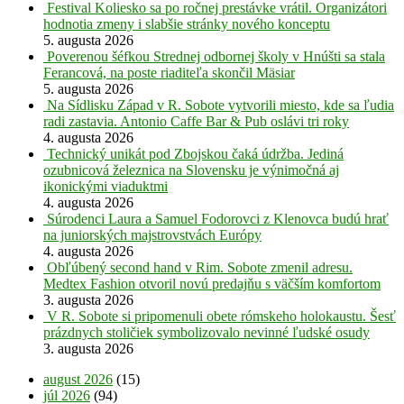
Festival Koliesko sa po ročnej prestávke vrátil. Organizátori
hodnotia zmeny i slabšie stránky nového konceptu
5. augusta 2026
Poverenou šéfkou Strednej odbornej školy v Hnúšti sa stala
Ferancová, na poste riaditeľa skončil Mäsiar
5. augusta 2026
Na Sídlisku Západ v R. Sobote vytvorili miesto, kde sa ľudia
radi zastavia. Antonio Caffe Bar & Pub oslávi tri roky
4. augusta 2026
Technický unikát pod Zbojskou čaká údržba. Jediná
ozubnicová železnica na Slovensku je výnimočná aj
ikonickými viaduktmi
4. augusta 2026
Súrodenci Laura a Samuel Fodorovci z Klenovca budú hrať
na juniorských majstrovstvách Európy
4. augusta 2026
Obľúbený second hand v Rim. Sobote zmenil adresu.
Medtex Fashion otvoril novú predajňu s väčším komfortom
3. augusta 2026
V R. Sobote si pripomenuli obete rómskeho holokaustu. Šesť
prázdnych stoličiek symbolizovalo nevinné ľudské osudy
3. augusta 2026
august 2026
(15)
júl 2026
(94)