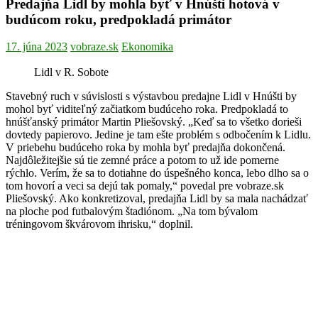
Predajňa Lidl by mohla byť v Hnúšti hotová v
budúcom roku, predpokladá primátor
17. júna 2023
vobraze.sk
Ekonomika
Lidl v R. Sobote
Stavebný ruch v súvislosti s výstavbou predajne Lidl v Hnúšti by
mohol byť viditeľný začiatkom budúceho roka. Predpokladá to
hnúšťanský primátor Martin Pliešovský. „Keď sa to všetko dorieši
dovtedy papierovo. Jedine je tam ešte problém s odbočením k Lidlu.
V priebehu budúceho roka by mohla byť predajňa dokončená.
Najdôležitejšie sú tie zemné práce a potom to už ide pomerne
rýchlo. Verím, že sa to dotiahne do úspešného konca, lebo dlho sa o
tom hovorí a veci sa dejú tak pomaly,“ povedal pre vobraze.sk
Pliešovský. Ako konkretizoval, predajňa Lidl by sa mala nachádzať
na ploche pod futbalovým štadiónom. „Na tom bývalom
tréningovom škvárovom ihrisku,“ doplnil.