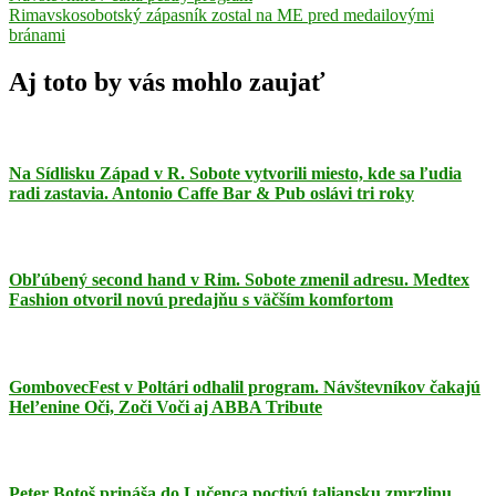
v
Next
Rimavskosobotský zápasník zostal na ME pred medailovými
článku
Post:
bránami
Aj toto by vás mohlo zaujať
Na Sídlisku Západ v R. Sobote vytvorili miesto, kde sa ľudia
radi zastavia. Antonio Caffe Bar & Pub oslávi tri roky
Obľúbený second hand v Rim. Sobote zmenil adresu. Medtex
Fashion otvoril novú predajňu s väčším komfortom
GombovecFest v Poltári odhalil program. Návštevníkov čakajú
Hel’enine Oči, Zoči Voči aj ABBA Tribute
Peter Botoš prináša do Lučenca poctivú taliansku zmrzlinu.