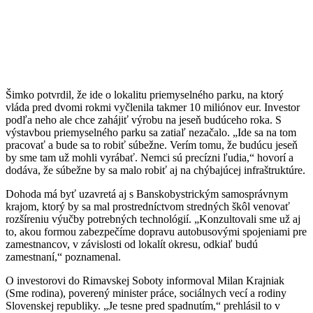
Šimko potvrdil, že ide o lokalitu priemyselného parku, na ktorý
vláda pred dvomi rokmi vyčlenila takmer 10 miliónov eur. Investor
podľa neho ale chce zahájiť výrobu na jeseň budúceho roka. S
výstavbou priemyselného parku sa zatiaľ nezačalo. „Ide sa na tom
pracovať a bude sa to robiť súbežne. Verím tomu, že budúcu jeseň
by sme tam už mohli vyrábať. Nemci sú precízni ľudia,“ hovorí a
dodáva, že súbežne by sa malo robiť aj na chýbajúcej infraštruktúre.
Dohoda má byť uzavretá aj s Banskobystrickým samosprávnym
krajom, ktorý by sa mal prostredníctvom stredných škôl venovať
rozšíreniu výučby potrebných technológií. „Konzultovali sme už aj
to, akou formou zabezpečíme dopravu autobusovými spojeniami pre
zamestnancov, v závislosti od lokalít okresu, odkiaľ budú
zamestnaní,“ poznamenal.
O investorovi do Rimavskej Soboty informoval Milan Krajniak
(Sme rodina), poverený minister práce, sociálnych vecí a rodiny
Slovenskej republiky. „Je tesne pred spadnutím,“ prehlásil to v