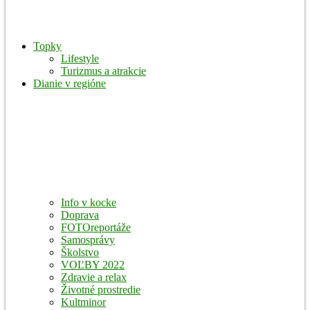
Topky
Lifestyle
Turizmus a atrakcie
Dianie v regióne
Info v kocke
Doprava
FOTOreportáže
Samosprávy
Školstvo
VOĽBY 2022
Zdravie a relax
Životné prostredie
Kultminor