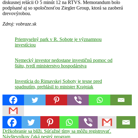
diskusnej relácii O 5 minút 12 na RTVS. Memorandum bolo
podpísané aj so spoločnosťou Ziegler Group, ktorá sa zaoberá
drevovýrobou.
Zdroj: vobraze.sk
Priemyselný park v R. Sobote je významnou
investíciou
Nemecký investor nedostane investičnú pomoc od
štátu, tvrdí ministerstvo hospodárstva
Investícia do Rimavskej Soboty je tesne pred
spadnutím, prehlásil to minister Krajniak
Navigácia
Previous
Heger
Držkobranie sa blíži. Súťažné tímy sa môžu registrovať.
investor
Kollár
memorandum
práca
Rimavská
Post:
Sobota
Návštevníkov čaká pestrý program