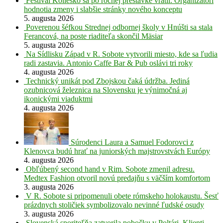
Festival Koliesko sa po ročnej prestávke vrátil. Organizátori
hodnotia zmeny i slabšie stránky nového konceptu
5. augusta 2026
Poverenou šéfkou Strednej odbornej školy v Hnúšti sa stala
Ferancová, na poste riaditeľa skončil Mäsiar
5. augusta 2026
Na Sídlisku Západ v R. Sobote vytvorili miesto, kde sa ľudia
radi zastavia. Antonio Caffe Bar & Pub oslávi tri roky
4. augusta 2026
Technický unikát pod Zbojskou čaká údržba. Jediná
ozubnicová železnica na Slovensku je výnimočná aj
ikonickými viaduktmi
4. augusta 2026
Súrodenci Laura a Samuel Fodorovci z
Klenovca budú hrať na juniorských majstrovstvách Európy
4. augusta 2026
Obľúbený second hand v Rim. Sobote zmenil adresu.
Medtex Fashion otvoril novú predajňu s väčším komfortom
3. augusta 2026
V R. Sobote si pripomenuli obete rómskeho holokaustu. Šesť
prázdnych stoličiek symbolizovalo nevinné ľudské osudy
3. augusta 2026
Slovenská sporiteľňa zatvorila pobočku v Poltári. Klienti