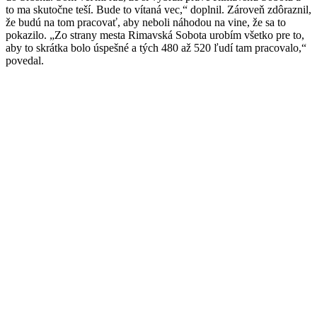
to ma skutočne teší. Bude to vítaná vec,“ doplnil. Zároveň zdôraznil,
že budú na tom pracovať, aby neboli náhodou na vine, že sa to
pokazilo. „Zo strany mesta Rimavská Sobota urobím všetko pre to,
aby to skrátka bolo úspešné a tých 480 až 520 ľudí tam pracovalo,“
povedal.