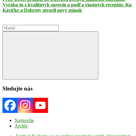
Vyrába ju z kvalitných surovín a podľa vlastných receptúr. Ku
Kávičke a Dobroty otvoril nový stánok
Search
for:
Search
Sledujte nás
Najnovšie
Archív