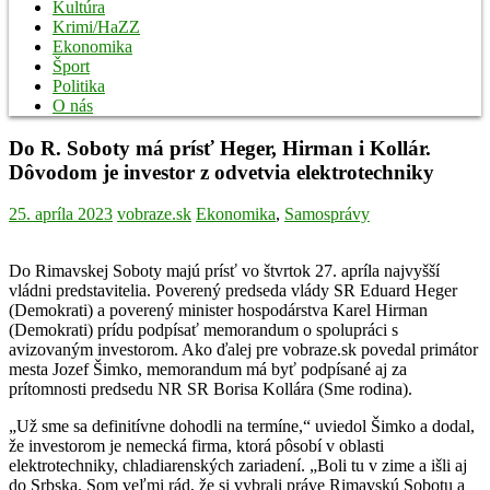
Kultúra
Krimi/HaZZ
Ekonomika
Šport
Politika
O nás
Do R. Soboty má prísť Heger, Hirman i Kollár.
Dôvodom je investor z odvetvia elektrotechniky
25. apríla 2023
vobraze.sk
Ekonomika
,
Samosprávy
Do Rimavskej Soboty majú prísť vo štvrtok 27. apríla najvyšší
vládni predstavitelia. Poverený predseda vlády SR Eduard Heger
(Demokrati) a poverený minister hospodárstva Karel Hirman
(Demokrati) prídu podpísať memorandum o spolupráci s
avizovaným investorom. Ako ďalej pre vobraze.sk povedal primátor
mesta Jozef Šimko, memorandum má byť podpísané aj za
prítomnosti predsedu NR SR Borisa Kollára (Sme rodina).
„Už sme sa definitívne dohodli na termíne,“ uviedol Šimko a dodal,
že investorom je nemecká firma, ktorá pôsobí v oblasti
elektrotechniky, chladiarenských zariadení. „Boli tu v zime a išli aj
do Srbska. Som veľmi rád, že si vybrali práve Rimavskú Sobotu a