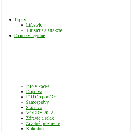
Topky
Lifestyle
Turizmus a atrakcie
Dianie v regióne
Info v kocke
Doprava
FOTOreportáže
Samosprávy
Školstvo
VOĽBY 2022
Zdravie a relax
Životné prostredie
Kultminor