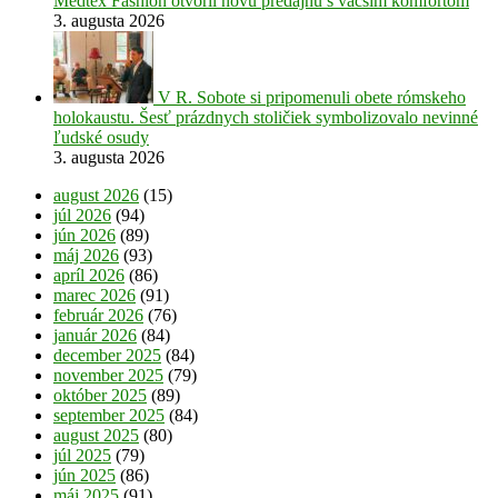
Medtex Fashion otvoril novú predajňu s väčším komfortom
3. augusta 2026
V R. Sobote si pripomenuli obete rómskeho
holokaustu. Šesť prázdnych stoličiek symbolizovalo nevinné
ľudské osudy
3. augusta 2026
august 2026
(15)
júl 2026
(94)
jún 2026
(89)
máj 2026
(93)
apríl 2026
(86)
marec 2026
(91)
február 2026
(76)
január 2026
(84)
december 2025
(84)
november 2025
(79)
október 2025
(89)
september 2025
(84)
august 2025
(80)
júl 2025
(79)
jún 2025
(86)
máj 2025
(91)