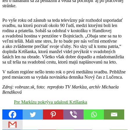
len o naháňaní sa za peniazmi a vedia sa pochopiť aj po pracovnej
stránke.
Po vyše roku od zásnub sa teda televízny pár rozhodol usporiadať
svadbu, na ktorú pozvali okolo 90 ľudí, medzi ktorými boli len
rodina a priatelia. Sobáš sa odohral v kostolíku v Handlovej
a svadobná hostina v penzióne v Bojniciach. „Obaja sme sa na to
veľmi tešili. Mali sme stres, že to bude pre nás veľmi emotívne
a ako zvládneme prečítať svoje sľuby. No slzy už k tomu patria,“
doplnila Krtíšanka, ktorú manžel videl prvýkrát v svadobných
šatách len na obrade. Všetko však dobre dopadlo a mladomanželia
sa už tešia na svadobnú cestu, ktorú majú naplánovanú na leto.
V našom regióne nešlo tento rok o prvú mediálnu svadbu. Približne
pred mesiacom sa vydala novinárka denníka Nový čas z Lučenca.
Zdroj: vobraze.sk,
foto:
reprofoto TV Markíza, archív Michaela
Bendíková
Pre Markízu pokrýva udalosti Krtíšanka