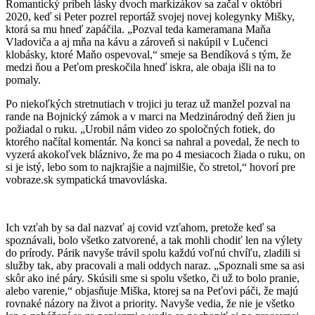
Romantický príbeh lásky dvoch markizákov sa začal v októbri
2020, keď si Peter pozrel reportáž svojej novej kolegynky Mišky,
ktorá sa mu hneď zapáčila. „Pozval teda kameramana Maňa
Vladoviča a aj mňa na kávu a zároveň si nakúpil v Lučenci
klobásky, ktoré Maňo ospevoval,“ smeje sa Bendíková s tým, že
medzi ňou a Peťom preskočila hneď iskra, ale obaja išli na to
pomaly.
Po niekoľkých stretnutiach v trojici ju teraz už manžel pozval na
rande na Bojnický zámok a v marci na Medzinárodný deň žien ju
požiadal o ruku. „Urobil nám video zo spoločných fotiek, do
ktorého načítal komentár. Na konci sa nahral a povedal, že nech to
vyzerá akokoľvek bláznivo, že ma po 4 mesiacoch žiada o ruku, on
si je istý, lebo som to najkrajšie a najmilšie, čo stretol,“ hovorí pre
vobraze.sk sympatická tmavovláska.
Ich vzťah by sa dal nazvať aj covid vzťahom, pretože keď sa
spoznávali, bolo všetko zatvorené, a tak mohli chodiť len na výlety
do prírody. Párik navyše trávil spolu každú voľnú chvíľu, zladili si
služby tak, aby pracovali a mali oddych naraz. „Spoznali sme sa asi
skôr ako iné páry. Skúsili sme si spolu všetko, či už to bolo pranie,
alebo varenie,“ objasňuje Miška, ktorej sa na Peťovi páči, že majú
rovnaké názory na život a priority. Navyše vedia, že nie je všetko