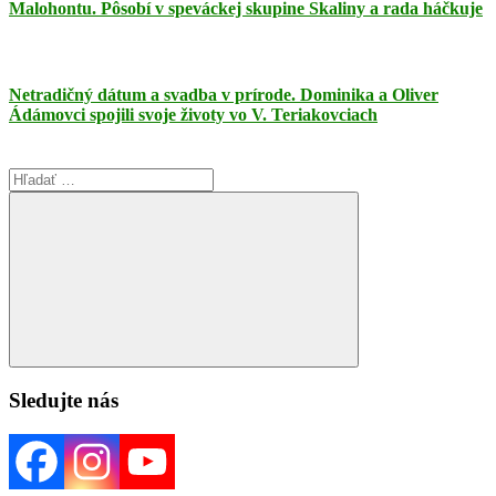
Malohontu. Pôsobí v speváckej skupine Skaliny a rada háčkuje
Netradičný dátum a svadba v prírode. Dominika a Oliver
Ádámovci spojili svoje životy vo V. Teriakovciach
Search
for:
Search
Sledujte nás