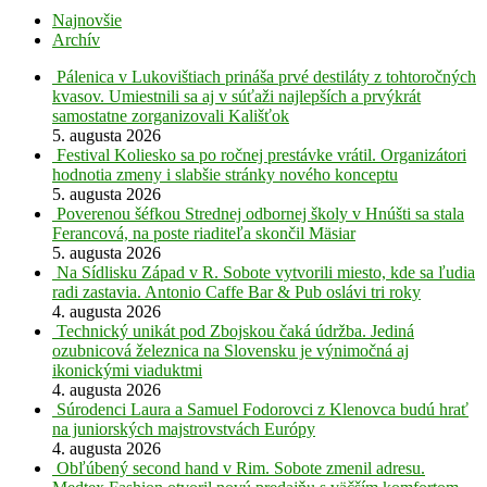
Najnovšie
Archív
Pálenica v Lukovištiach prináša prvé destiláty z tohtoročných
kvasov. Umiestnili sa aj v súťaži najlepších a prvýkrát
samostatne zorganizovali Kališťok
5. augusta 2026
Festival Koliesko sa po ročnej prestávke vrátil. Organizátori
hodnotia zmeny i slabšie stránky nového konceptu
5. augusta 2026
Poverenou šéfkou Strednej odbornej školy v Hnúšti sa stala
Ferancová, na poste riaditeľa skončil Mäsiar
5. augusta 2026
Na Sídlisku Západ v R. Sobote vytvorili miesto, kde sa ľudia
radi zastavia. Antonio Caffe Bar & Pub oslávi tri roky
4. augusta 2026
Technický unikát pod Zbojskou čaká údržba. Jediná
ozubnicová železnica na Slovensku je výnimočná aj
ikonickými viaduktmi
4. augusta 2026
Súrodenci Laura a Samuel Fodorovci z Klenovca budú hrať
na juniorských majstrovstvách Európy
4. augusta 2026
Obľúbený second hand v Rim. Sobote zmenil adresu.