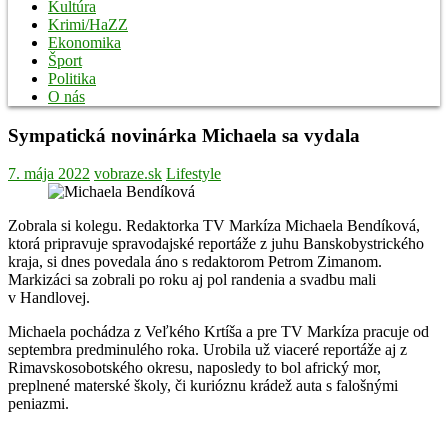
Kultúra
Krimi/HaZZ
Ekonomika
Šport
Politika
O nás
Sympatická novinárka Michaela sa vydala
7. mája 2022
vobraze.sk
Lifestyle
Zobrala si kolegu. Redaktorka TV Markíza Michaela Bendíková,
ktorá pripravuje spravodajské reportáže z juhu Banskobystrického
kraja, si dnes povedala áno s redaktorom Petrom Zimanom.
Markizáci sa zobrali po roku aj pol randenia a svadbu mali
v Handlovej.
Michaela pochádza z Veľkého Krtíša a pre TV Markíza pracuje od
septembra predminulého roka. Urobila už viaceré reportáže aj z
Rimavskosobotského okresu, naposledy to bol africký mor,
preplnené materské školy, či kurióznu krádež auta s falošnými
peniazmi.