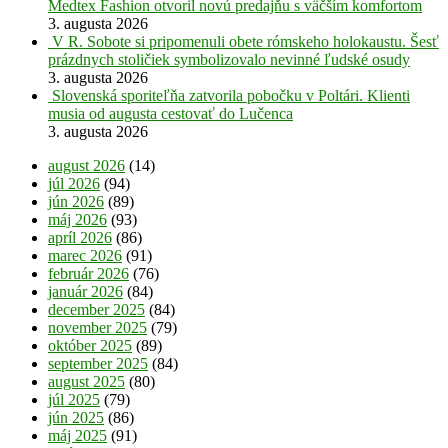
Medtex Fashion otvoril novú predajňu s väčším komfortom
3. augusta 2026
V R. Sobote si pripomenuli obete rómskeho holokaustu. Šesť
prázdnych stoličiek symbolizovalo nevinné ľudské osudy
3. augusta 2026
Slovenská sporiteľňa zatvorila pobočku v Poltári. Klienti
musia od augusta cestovať do Lučenca
3. augusta 2026
august 2026
(14)
júl 2026
(94)
jún 2026
(89)
máj 2026
(93)
apríl 2026
(86)
marec 2026
(91)
február 2026
(76)
január 2026
(84)
december 2025
(84)
november 2025
(79)
október 2025
(89)
september 2025
(84)
august 2025
(80)
júl 2025
(79)
jún 2025
(86)
máj 2025
(91)