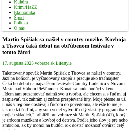
Kultúra
Krimi/HaZZ
Ekonomika
Šport
Politika
O nás
Martin Spišiak sa našiel v country muzike. Kovboja
z Tisovca čaká debut na obľúbenom festivale v
tomto žánri
17. augusta 2025
vobraze.sk
Lifestyle
Talentovaný spevák Martin Spišiak z Tisovca sa našiel v country.
Jazí na koňoch, je vyštudovaný strojár a pracuje ako traťmajster.
Čaká ho debut na najväčšom festivale Country Lodenica v Novom
Meste nad Váhom
Piešťanoch
. Konať sa bude budúci víkend.
„Idem tam prezentovať najmä svoju tvorbu, ale chcem si s ľuďmi aj
zaspievať, tak zahrám aj známe prespievané hity. Moje piesne sa už
u nás v regióne dostávajú ľuďom do povedomia, ale ešte to nie je
tak medzi ľuďmi, aby som vedel vytvoriť celý vlastný program iba z
mojich skladieb,“ priblížil pre vobraze.sk Martin Spišiak (41), ktorý
je srdcom muzikant a kovboj od detstva. Podľa jeho slov je pre neho
ambíciou, ak by mohol na budúci rok dostať možnosť otvárať celý