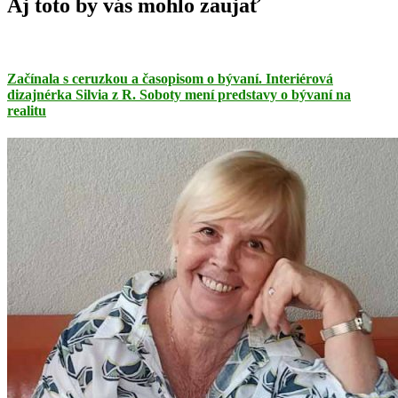
Aj toto by vás mohlo zaujať
Začínala s ceruzkou a časopisom o bývaní. Interiérová
dizajnérka Silvia z R. Soboty mení predstavy o bývaní na
realitu