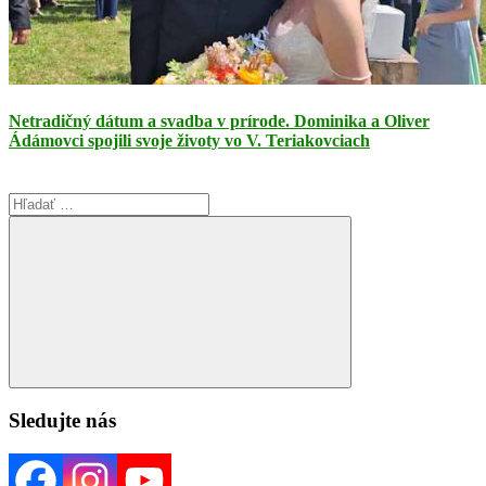
Netradičný dátum a svadba v prírode. Dominika a Oliver
Ádámovci spojili svoje životy vo V. Teriakovciach
Search
for:
Search
Sledujte nás