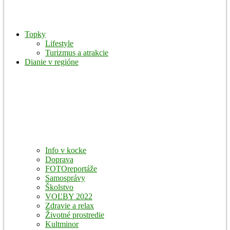
Topky
Lifestyle
Turizmus a atrakcie
Dianie v regióne
Info v kocke
Doprava
FOTOreportáže
Samosprávy
Školstvo
VOĽBY 2022
Zdravie a relax
Životné prostredie
Kultminor