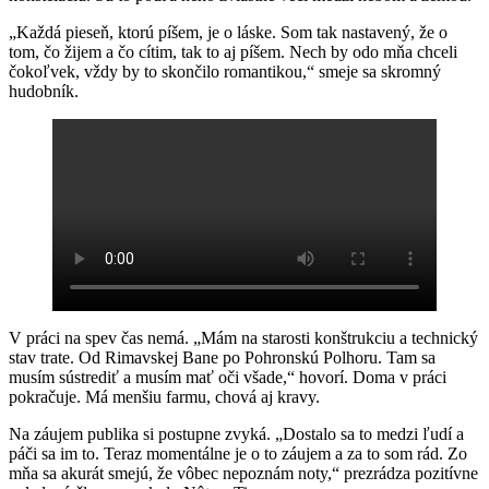
„Každá pieseň, ktorú píšem, je o láske. Som tak nastavený, že o
tom, čo žijem a čo cítim, tak to aj píšem. Nech by odo mňa chceli
čokoľvek, vždy by to skončilo romantikou,“ smeje sa skromný
hudobník.
V práci na spev čas nemá. „Mám na starosti konštrukciu a technický
stav trate. Od Rimavskej Bane po Pohronskú Polhoru. Tam sa
musím sústrediť a musím mať oči všade,“ hovorí. Doma v práci
pokračuje. Má menšiu farmu, chová aj kravy.
Na záujem publika si postupne zvyká. „Dostalo sa to medzi ľudí a
páči sa im to. Teraz momentálne je o to záujem a za to som rád. Zo
mňa sa akurát smejú, že vôbec nepoznám noty,“ prezrádza pozitívne