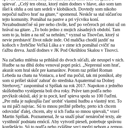
spievať. „Celý ten obraz, ktorý mám dodnes v hlave, ako som tam
išiel k ohňu a oni tam sedeli v klobúkoch. Dovtedy som nikoho
nepočul naživo hrať na gitare,“ spomenul. Neskôr sa stal súčasťou
tejto komunity. Pomáhal na pastve a pri výcviku koní.
Nezabudnuteľné sú pre neho chvíle, keď po večeroch pri ohni už on
hrával na gitare. „To bolo jedno z mojich zásadných období. Tam
som to ja, hrám a na nič sa nehrám,“ vyznal sa Tisovčan, ktorý si
nevie predstaviť život nikde inde. Od malička chodil jazdiť na
koňoch v žrebčíne Veľká Lúka a v zime ich pomáhal cvičiť na
ťažbu dreva. Jazdí dodnes v JK Pod Okrúhlou Skalou v Tisovci.
Na začiatku milénia sa prihlásil do dvoch súťaži, ale neuspel v nich.
Hudbe sa na dlhú dobu venoval popri práci. „Neprestal som hrať,
akurát som hral skôr pre kamarátov. Potom raz prišiel Roman
Lebeda na chatu na Voniacu, a keď ma počul, tak mi ponúkol, aby
som si prišiel skúsiť zahrať do strediska Aquatermal na Dolnej
Strehovej,“ zaspomínal si Spišiak na rok 2017. Napokon z jedného
skúšobného vystúpenia boli dva roky. Práve tam podľa neho
prvýkrát okúsil, aký je to pocit, keď spieva spolu so 100 ľuďmi.
„Pre mňa je najkrajšia časť urobiť vlastnú hudbu a vlastný text. To
sa mi páči najviac. Sú to mnou prežité príbehy, preto ich chcem
odovzdať ďalej, chcem, aby si ich ľudia so mnou spievali,“ vraví
Martin Spišiak. Poznamenal, že sa snaží písať nenáročné texty, ale
vystihnúť podstatu emócií. Aby vytvoril pieseň, potrebuje správnu
konšteláciu. Sú to podľa neho zvláštne veci medzi nebom a zemou.