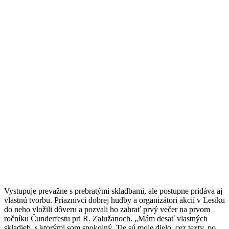
Vystupuje prevažne s prebratými skladbami, ale postupne pridáva aj
vlastnú tvorbu. Priaznivci dobrej hudby a organizátori akcií v Lesíku
do neho vložili dôveru a pozvali ho zahrať prvý večer na prvom
ročníku Čunderfestu pri R. Zalužanoch. „Mám desať vlastných
skladieb, s ktorými som spokojný. Tie sú moje dielo, cez texty, po