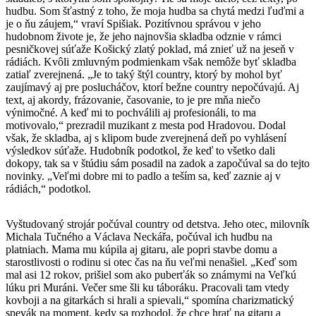
hudbu. Som šťastný z toho, že moja hudba sa chytá medzi ľuďmi a
je o ňu záujem,“ vraví Spišiak. Pozitívnou správou v jeho
hudobnom živote je, že jeho najnovšia skladba odznie v rámci
pesničkovej súťaže Košický zlatý poklad, má znieť už na jeseň v
rádiách. Kvôli zmluvným podmienkam však nemôže byť skladba
zatiaľ zverejnená. „Je to taký štýl country, ktorý by mohol byť
zaujímavý aj pre poslucháčov, ktorí bežne country nepočúvajú. Aj
text, aj akordy, frázovanie, časovanie, to je pre mňa niečo
výnimočné. A keď mi to pochválili aj profesionáli, to ma
motivovalo,“ prezradil muzikant z mesta pod Hradovou. Dodal
však, že skladba, aj s klipom bude zverejnená deň po vyhlásení
výsledkov súťaže. Hudobník podotkol, že keď to všetko dali
dokopy, tak sa v štúdiu sám posadil na zadok a započúval sa do tejto
novinky. „Veľmi dobre mi to padlo a teším sa, keď zaznie aj v
rádiách,“ podotkol.
Vyštudovaný strojár počúval country od detstva. Jeho otec, milovník
Michala Tučného a Václava Neckářa, počúval ich hudbu na
platniach. Mama mu kúpila aj gitaru, ale popri stavbe domu a
starostlivosti o rodinu si otec čas na ňu veľmi nenašiel. „Keď som
mal asi 12 rokov, prišiel som ako puberťák so známymi na Veľkú
lúku pri Muráni. Večer sme šli ku táboráku. Pracovali tam vtedy
kovboji a na gitarkách si hrali a spievali,“ spomína charizmatický
spevák na moment, kedy sa rozhodol, že chce hrať na gitaru a