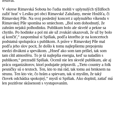
festival.
V okrese Rimavská Sobota ho ľudia mohli v uplynulých týždňoch
zažiť hrať v Lesíku pri obci Rimavské Zalužany, meste Hnúšťa, či
Rimavskej Píle. Na svoj posledný koncert z uplynulého víkendu v
Rimavskej Píle spomína so smiechom. „Bol som dohodnutý, že
zahrám nejakú polhodinku. Publikum bolo ale skvelé a pekne sa
chytilo. Po hodinke a pol mi ale už zvukári ukazovali, že už by bolo
aj končiť,“ zaspomínal si Spišiak, podľa ktorého je na koncertoch
podstatná spolupráca s publikom. A práve v Rimavskej Píle mal
podľa jeho slov pocit, že došlo k tomu najlepšiemu prepojeniu
medzi divákmi a spevákom. „Hneď ako som tam prišiel, tak som
tam cítil atmosféru. To je tá najlepšia energia, keď sa naladím s
publikom,“ prezradil Spišiak. Ocenil nie len skvelé publikum, ale aj
prácu organizátorov, ktorí podujatie pripravili. „Tieto country a folk
pesničky sú o textoch. Ten, kto to má rád, tak tomu asi brnknem na
strunu. Ten kto vie, čo hrám a spievam, tak si myslím, že taký
človek odchádza spokojný,“ myslí si Spišiak. Ako doplnil, zatiaľ má
len pozitívne skúsenosti s vystupovaním.