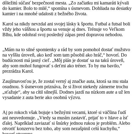
dôležitú súčasť bezpečnosti mesta. „Zo začiatku mi kamaráti kývali
do kamier. Bolo to milé,“ spomína s úsmevom. Dohliada na desiatky
kamier i na mnohé udalosti z bežného života.
Karol sa nikdy nevzdal ani svojej lásky k športu. Futbal a futsal boli
vždy jeho vášňou a športu sa venuje aj dnes. Trénuje vo Veľkom
Blhu, kde odohral svoj posledný zápas pred dopravou nehodou.
„Mám na to silné spomienky a rád by som pomohol dostať mužstvo
na vyššiu úroveň, ako keď som tam pôsobil ako hráč,“ hovorí. Do
budúcnosti má jasný cieľ. „Môj plán je dostať sa na takú úroveň,
aby som mohol fungovať s deťmi ako tréner. To by ma bavilo,“
prezrádza Karol.
Zaujímavosťou je, že zostal verný aj značke auta, ktorá sa mu stala
osudnou. S úsmevom priznáva, že si život niekedy zámerne trochu
„sťažuje“, aby sa cítil silnejší. Dodnes jazdí na nízkom aute a už len
vysadanie z auta berie ako osobnú výzvu.
Aj po rokoch však bojuje s bežnými vecami, ktoré si väčšina ľudí
ani neuvedomuje. „Vtedy sa musím zastaviť, prijať to v hlave a ísť
ďalej. Napríklad zaviazať si šnúrky jednou rukou je problém. Alebo
otvoriť konzervu bez toho, aby som nezašpinil celú kuchyňu,“
hovorí otvorene.