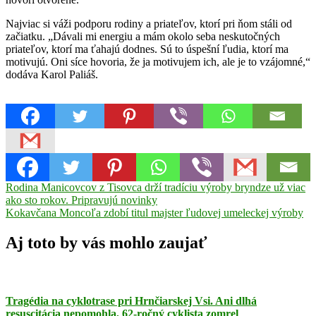
Najviac si váži podporu rodiny a priateľov, ktorí pri ňom stáli od
začiatku. „Dávali mi energiu a mám okolo seba neskutočných
priateľov, ktorí ma ťahajú dodnes. Sú to úspešní ľudia, ktorí ma
motivujú. Oni síce hovoria, že ja motivujem ich, ale je to vzájomné,“
dodáva Karol Paliáš.
Navigácia
Previous
Rodina Manicovcov z Tisovca drží tradíciu výroby bryndze už viac
Post:
ako sto rokov. Pripravujú novinky
v
Next
Kokavčana Moncoľa zdobí titul majster ľudovej umeleckej výroby
článku
Post:
Aj toto by vás mohlo zaujať
Tragédia na cyklotrase pri Hrnčiarskej Vsi. Ani dlhá
resuscitácia nepomohla, 62-ročný cyklista zomrel