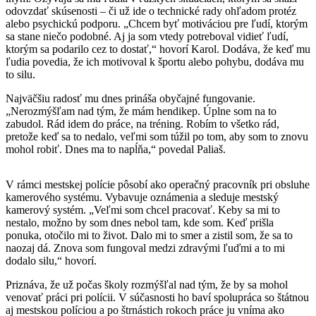
odovzdať skúsenosti – či už ide o technické rady ohľadom protéz
alebo psychickú podporu. „Chcem byť motiváciou pre ľudí, ktorým
sa stane niečo podobné. Aj ja som vtedy potreboval vidieť ľudí,
ktorým sa podarilo cez to dostať,“ hovorí Karol. Dodáva, že keď mu
ľudia povedia, že ich motivoval k športu alebo pohybu, dodáva mu
to silu.
Najväčšiu radosť mu dnes prináša obyčajné fungovanie.
„Nerozmýšľam nad tým, že mám hendikep. Úplne som na to
zabudol. Rád idem do práce, na tréning. Robím to všetko rád,
pretože keď sa to nedalo, veľmi som túžil po tom, aby som to znovu
mohol robiť. Dnes ma to napĺňa,“ povedal Paliaš.
V rámci mestskej polície pôsobí ako operačný pracovník pri obsluhe
kamerového systému. Vybavuje oznámenia a sleduje mestský
kamerový systém. „Veľmi som chcel pracovať. Keby sa mi to
nestalo, možno by som dnes nebol tam, kde som. Keď prišla
ponuka, otočilo mi to život. Dalo mi to smer a zistil som, že sa to
naozaj dá. Znova som fungoval medzi zdravými ľuďmi a to mi
dodalo silu,“ hovorí.
Priznáva, že už počas školy rozmýšľal nad tým, že by sa mohol
venovať práci pri polícii. V súčasnosti ho baví spolupráca so štátnou
aj mestskou políciou a po štrnástich rokoch práce ju vníma ako