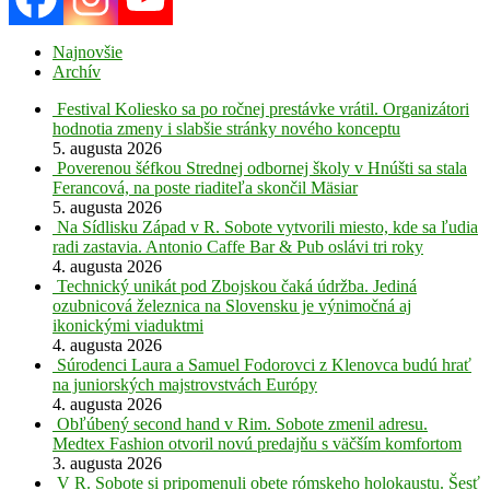
Najnovšie
Archív
Festival Koliesko sa po ročnej prestávke vrátil. Organizátori
hodnotia zmeny i slabšie stránky nového konceptu
5. augusta 2026
Poverenou šéfkou Strednej odbornej školy v Hnúšti sa stala
Ferancová, na poste riaditeľa skončil Mäsiar
5. augusta 2026
Na Sídlisku Západ v R. Sobote vytvorili miesto, kde sa ľudia
radi zastavia. Antonio Caffe Bar & Pub oslávi tri roky
4. augusta 2026
Technický unikát pod Zbojskou čaká údržba. Jediná
ozubnicová železnica na Slovensku je výnimočná aj
ikonickými viaduktmi
4. augusta 2026
Súrodenci Laura a Samuel Fodorovci z Klenovca budú hrať
na juniorských majstrovstvách Európy
4. augusta 2026
Obľúbený second hand v Rim. Sobote zmenil adresu.
Medtex Fashion otvoril novú predajňu s väčším komfortom
3. augusta 2026
V R. Sobote si pripomenuli obete rómskeho holokaustu. Šesť