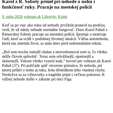
Karol z R. Soboty prišiel pri nehode o nohu i
funkčnosť ruky. Pracuje na mestskej polícii
9. mája 2026
vobraze.sk
Lifestyle
,
Krimi
Keď sa po viac ako roku od nehody prvýkrát postavil na protézu,
veril, že už nikdy nebude normálne fungovať. Dnes Karol Paliaš z
Rimavskej Soboty pracuje na mestskej polícii, športuje a motivuje
ľudí, ktorí sa ocitli v podobnej životnej situácii. Vážna autonehoda,
ktorá mu zmenila život, sa stala dnes pred sedemnástimi rokmi.
„Bol som trochu ostrejší chalan a neuvedomoval som si, čo všetko
môže človek spôsobiť. Teraz som odvážnejší, opatrnejší a
skúsenejší. Vekom všetko vyzerá inak,“ hovorí pre vobraze.sk Karol
Paliaš (37). Pri pohľade späť otvorene priznáva, že nehoda, pri
ktorej prišiel o nohu aj ruku, bola dôsledkom jeho vlastnej chyby.
Neskrýva sa za výhovorky a tragédiu prijal s veľkou pokorou. K
vážnej nehode došlo v zákrute pri obci Figa.