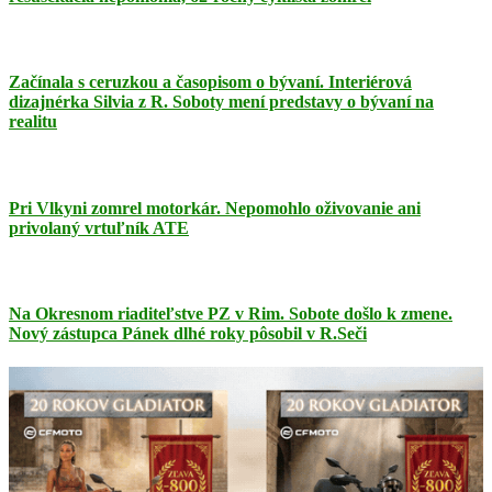
Začínala s ceruzkou a časopisom o bývaní. Interiérová
dizajnérka Silvia z R. Soboty mení predstavy o bývaní na
realitu
Pri Vlkyni zomrel motorkár. Nepomohlo oživovanie ani
privolaný vrtuľník ATE
Na Okresnom riaditeľstve PZ v Rim. Sobote došlo k zmene.
Nový zástupca Pánek dlhé roky pôsobil v R.Seči