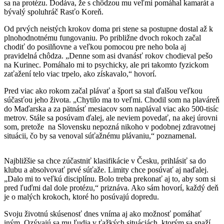
sa na protézu. Dodáva, že s chôdzou mu veľmi pomáhal kamarát a
bývalý spoluhráč Rasťo Koreň.
Od prvých neistých krokov doma pri stene sa postupne dostal až k
plnohodnotnému fungovaniu. Po približne dvoch rokoch začal
chodiť do posilňovne a veľkou pomocou pre neho bola aj
pravidelná chôdza. „Denne som asi dvanásť rokov chodieval pešo
na Kurinec. Pomáhalo mi to psychicky, ale pri takomto fyzickom
zaťažení telo viac trpelo, ako získavalo,“ hovorí.
Pred viac ako rokom začal plávať a šport sa stal ďalšou veľkou
súčasťou jeho života. „Chytilo ma to veľmi. Chodil som na plaváreň
do Maďarska a za pätnásť mesiacov som naplával viac ako 500-tisíc
metrov. Stále sa posúvam ďalej, ale neviem povedať, na akej úrovni
som, pretože na Slovensku nepozná nikoho v podobnej zdravotnej
situácii, čo by sa venoval súťažnému plávaniu,“ poznamenal.
Najbližšie sa chce zúčastniť klasifikácie v Česku, prihlásiť sa do
klubu a absolvovať prvé súťaže. Limity chce posúvať aj naďalej.
„Dalo mi to veľkú disciplínu. Bolo treba prekonať aj to, aby som si
pred ľuďmi dal dole protézu,“ priznáva. Ako sám hovorí, každý deň
je o malých krokoch, ktoré ho posúvajú dopredu.
Svoju životnú skúsenosť dnes vníma aj ako možnosť pomáhať
iným. Ozývajú sa mu ľudia v ťažkých situáciách, ktorým sa snaží