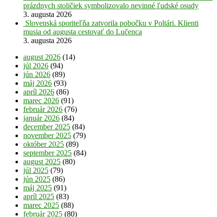
prázdnych stoličiek symbolizovalo nevinné ľudské osudy
3. augusta 2026
Slovenská sporiteľňa zatvorila pobočku v Poltári. Klienti
musia od augusta cestovať do Lučenca
3. augusta 2026
august 2026
(14)
júl 2026
(94)
jún 2026
(89)
máj 2026
(93)
apríl 2026
(86)
marec 2026
(91)
február 2026
(76)
január 2026
(84)
december 2025
(84)
november 2025
(79)
október 2025
(89)
september 2025
(84)
august 2025
(80)
júl 2025
(79)
jún 2025
(86)
máj 2025
(91)
apríl 2025
(83)
marec 2025
(88)
február 2025
(80)