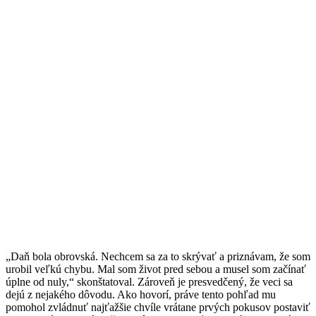
„Daň bola obrovská. Nechcem sa za to skrývať a priznávam, že som
urobil veľkú chybu. Mal som život pred sebou a musel som začínať
úplne od nuly,“ skonštatoval. Zároveň je presvedčený, že veci sa
dejú z nejakého dôvodu. Ako hovorí, práve tento pohľad mu
pomohol zvládnuť najťažšie chvíle vrátane prvých pokusov postaviť