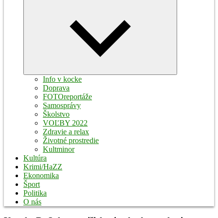
Expand
child
menu
Info v kocke
Doprava
FOTOreportáže
Samosprávy
Školstvo
VOĽBY 2022
Zdravie a relax
Životné prostredie
Kultminor
Kultúra
Krimi/HaZZ
Ekonomika
Šport
Politika
O nás