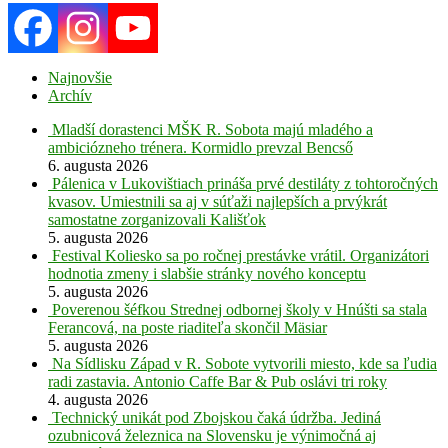
Najnovšie
Archív
Mladší dorastenci MŠK R. Sobota majú mladého a
ambiciózneho trénera. Kormidlo prevzal Bencső
6. augusta 2026
Pálenica v Lukovištiach prináša prvé destiláty z tohtoročných
kvasov. Umiestnili sa aj v súťaži najlepších a prvýkrát
samostatne zorganizovali Kališťok
5. augusta 2026
Festival Koliesko sa po ročnej prestávke vrátil. Organizátori
hodnotia zmeny i slabšie stránky nového konceptu
5. augusta 2026
Poverenou šéfkou Strednej odbornej školy v Hnúšti sa stala
Ferancová, na poste riaditeľa skončil Mäsiar
5. augusta 2026
Na Sídlisku Západ v R. Sobote vytvorili miesto, kde sa ľudia
radi zastavia. Antonio Caffe Bar & Pub oslávi tri roky
4. augusta 2026
Technický unikát pod Zbojskou čaká údržba. Jediná
ozubnicová železnica na Slovensku je výnimočná aj