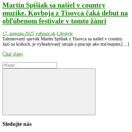
Martin Spišiak sa našiel v country
muzike. Kovboja z Tisovca čaká debut na
obľúbenom festivale v tomto žánri
17. augusta 2025
vobraze.sk
Lifestyle
Talentovaný spevák Martin Spišiak z Tisovca sa našiel v country.
Jazí na koňoch, je vyštudovaný strojár a pracuje ako traťmajster.[…]
Čítať ďalej
Search
for:
Search
Sledujte nás