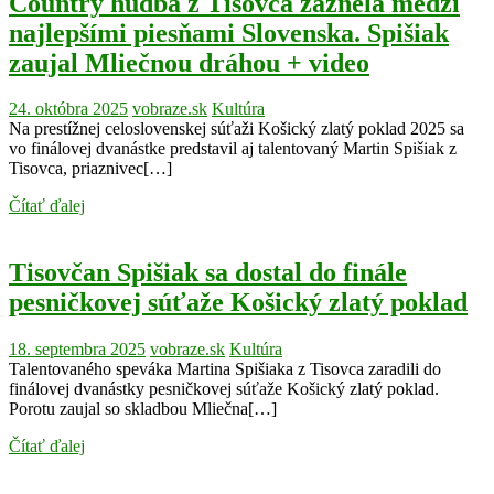
Country hudba z Tisovca zaznela medzi
najlepšími piesňami Slovenska. Spišiak
zaujal Mliečnou dráhou + video
24. októbra 2025
vobraze.sk
Kultúra
Na prestížnej celoslovenskej súťaži Košický zlatý poklad 2025 sa
vo finálovej dvanástke predstavil aj talentovaný Martin Spišiak z
Tisovca, priaznivec[…]
Čítať ďalej
Tisovčan Spišiak sa dostal do finále
pesničkovej súťaže Košický zlatý poklad
18. septembra 2025
vobraze.sk
Kultúra
Talentovaného speváka Martina Spišiaka z Tisovca zaradili do
finálovej dvanástky pesničkovej súťaže Košický zlatý poklad.
Porotu zaujal so skladbou Mliečna[…]
Čítať ďalej