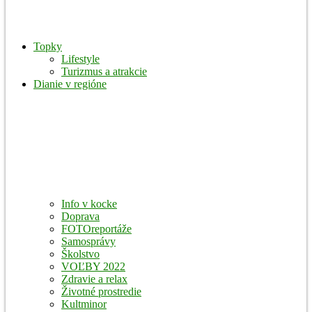
Topky
Lifestyle
Turizmus a atrakcie
Dianie v regióne
Info v kocke
Doprava
FOTOreportáže
Samosprávy
Školstvo
VOĽBY 2022
Zdravie a relax
Životné prostredie
Kultminor