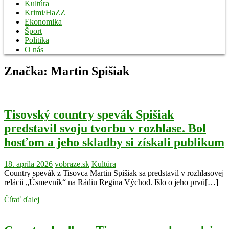
Kultúra
Krimi/HaZZ
Ekonomika
Šport
Politika
O nás
Značka:
Martin Spišiak
Tisovský country spevák Spišiak
predstavil svoju tvorbu v rozhlase. Bol
hosťom a jeho skladby si získali publikum
18. apríla 2026
vobraze.sk
Kultúra
Country spevák z Tisovca Martin Spišiak sa predstavil v rozhlasovej
relácii „Úsmevník“ na Rádiu Regina Východ. Išlo o jeho prvú[…]
Čítať ďalej