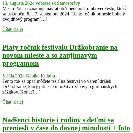
13. augusta 2024
vobraze.sk
Samosprávy
Mesto Poltár oznamuje návrat obľúbeného GombovecFestu, ktorý
sa uskutoční 6. a 7. septembra 2024. Tento ročník prinesie bohatý
dvojdňový program[…]
Čítať ďalej
Piaty ročník festivalu Držkobranie na
novom mieste a so zaujímavým
programom
5. júla 2024
Gabika
Kultúra
Tento rok sa opäť môžete tešiť na festival vo varení držiek
Držkobranie, ktorý prinesie množstvo zábavy a gurmánskych
zážitkov. Konať[…]
Čítať ďalej
Nadšenci histórie i rodiny s deťmi sa
preniesli v čase do dávnej minulosti + foto