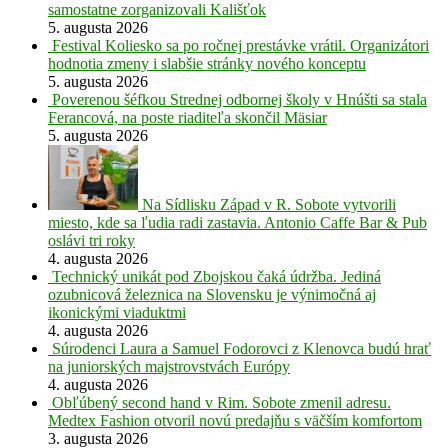
samostatne zorganizovali Kališťok
5. augusta 2026
Festival Koliesko sa po ročnej prestávke vrátil. Organizátori
hodnotia zmeny i slabšie stránky nového konceptu
5. augusta 2026
Poverenou šéfkou Strednej odbornej školy v Hnúšti sa stala
Ferancová, na poste riaditeľa skončil Mäsiar
5. augusta 2026
Na Sídlisku Západ v R. Sobote vytvorili
miesto, kde sa ľudia radi zastavia. Antonio Caffe Bar & Pub
oslávi tri roky
4. augusta 2026
Technický unikát pod Zbojskou čaká údržba. Jediná
ozubnicová železnica na Slovensku je výnimočná aj
ikonickými viaduktmi
4. augusta 2026
Súrodenci Laura a Samuel Fodorovci z Klenovca budú hrať
na juniorských majstrovstvách Európy
4. augusta 2026
Obľúbený second hand v Rim. Sobote zmenil adresu.
Medtex Fashion otvoril novú predajňu s väčším komfortom
3. augusta 2026