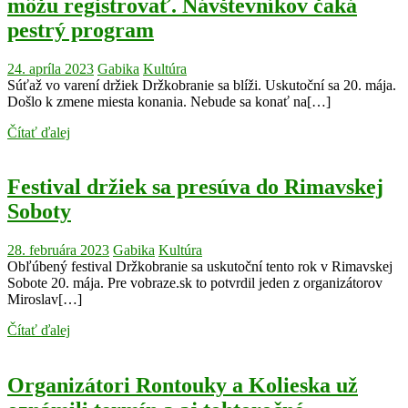
môžu registrovať. Návštevníkov čaká
pestrý program
24. apríla 2023
Gabika
Kultúra
Súťaž vo varení držiek Držkobranie sa blíži. Uskutoční sa 20. mája.
Došlo k zmene miesta konania. Nebude sa konať na[…]
Čítať ďalej
Festival držiek sa presúva do Rimavskej
Soboty
28. februára 2023
Gabika
Kultúra
Obľúbený festival Držkobranie sa uskutoční tento rok v Rimavskej
Sobote 20. mája. Pre vobraze.sk to potvrdil jeden z organizátorov
Miroslav[…]
Čítať ďalej
Organizátori Rontouky a Kolieska už