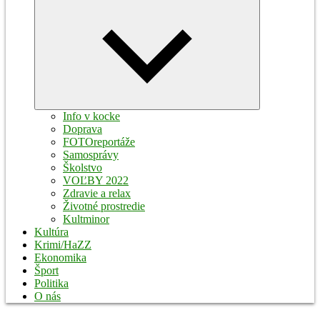
Expand
child
menu
Info v kocke
Doprava
FOTOreportáže
Samosprávy
Školstvo
VOĽBY 2022
Zdravie a relax
Životné prostredie
Kultminor
Kultúra
Krimi/HaZZ
Ekonomika
Šport
Politika
O nás