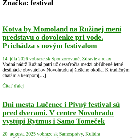
Značka:
festival
Kotva by Momoland na Ružinej mení
predstavu o dovolenke pri vode.
Prichádza s novým festivalom
14. júla 2026
vobraze.sk
Sponzorované
,
Zdravie a relax
Vodná nádrž Ružiná patrí už desaťročia medzi obľúbené letné
destinácie obyvateľov Novohradu aj širšieho okolia. K tradičným
chatám a kempom[…]
Čítať ďalej
Dni mesta Lučenec i Pivný festival sú
pred dverami. V centre Novohradu
vystúpi Rytmus i Samo Tomeček
20. augusta 2025
vobraze.sk
Samosprávy
,
Kultúra