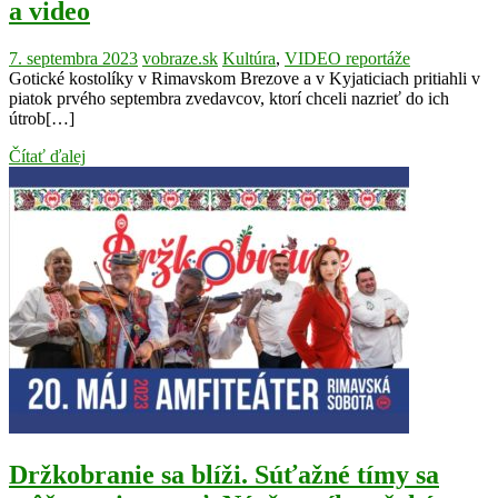
a video
7. septembra 2023
vobraze.sk
Kultúra
,
VIDEO reportáže
Gotické kostolíky v Rimavskom Brezove a v Kyjaticiach pritiahli v
piatok prvého septembra zvedavcov, ktorí chceli nazrieť do ich
útrob[…]
Čítať ďalej
Držkobranie sa blíži. Súťažné tímy sa