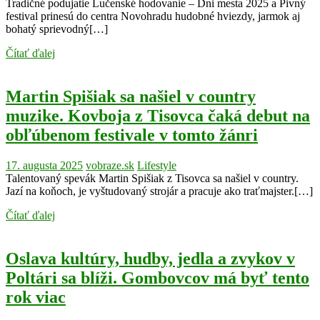
Tradičné podujatie Lučenské hodovanie – Dni mesta 2025 a Pivný
festival prinesú do centra Novohradu hudobné hviezdy, jarmok aj
bohatý sprievodný[…]
Čítať ďalej
Martin Spišiak sa našiel v country
muzike. Kovboja z Tisovca čaká debut na
obľúbenom festivale v tomto žánri
17. augusta 2025
vobraze.sk
Lifestyle
Talentovaný spevák Martin Spišiak z Tisovca sa našiel v country.
Jazí na koňoch, je vyštudovaný strojár a pracuje ako traťmajster.[…]
Čítať ďalej
Oslava kultúry, hudby, jedla a zvykov v
Poltári sa blíži. Gombovcov má byť tento
rok viac