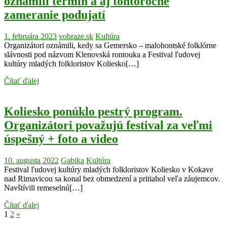
oznámili termín a aj tohtoročné
zameranie podujatí
1. februára 2023
vobraze.sk
Kultúra
Organizátori oznámili, kedy sa Gemersko – malohontské folklórne
slávnosti pod názvom Klenovská rontouka a Festival ľudovej
kultúry mladých folkloristov Koliesko[…]
Čítať ďalej
Koliesko ponúklo pestrý program.
Organizátori považujú festival za veľmi
úspešný + foto a video
10. augusta 2022
Gabika
Kultúra
Festival ľudovej kultúry mladých folkloristov Koliesko v Kokave
nad Rimavicou sa konal bez obmedzení a pritiahol veľa záujemcov.
Navštívili remeselnú[…]
Čítať ďalej
Stránkovanie
Next
1
2
»
Posts