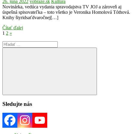
26. júna 2022
vobraze.sk
Kultúra
Novinárka, vedúca vydania spravodajstva TV JOJ a zároveň aj
úspešná spisovateľka – toto všetko je Veronika Homolová Tóthová.
Knihy štyridsaťdvaročnej[…]
Čítať ďalej
Stránkovanie
Next
1
2
»
Posts
príspevkov
Search
for:
Search
Sledujte nás