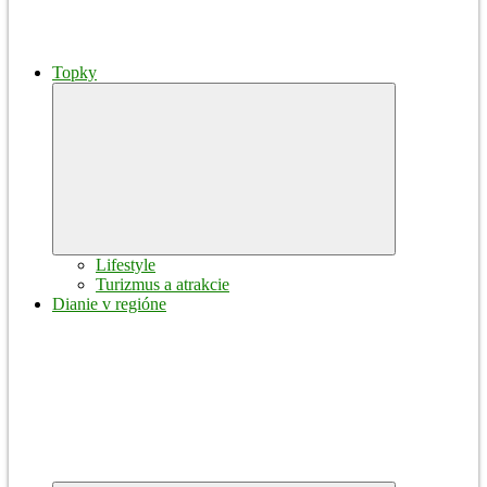
Topky
Expand
child
menu
Lifestyle
Turizmus a atrakcie
Dianie v regióne