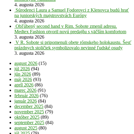
4. augusta 2026
Súrodenci Laura a Samuel Fodorovci z Klenovca budú hrať
na juniorských majstrovstvách Európy
4. augusta 2026
Obľúbený second hand v Rim. Sobote zmenil adresu.
Medtex Fashion otvoril novú predajňu s väčším komfortom
3. augusta 2026
V R. Sobote si pripomenuli obete rómskeho holokaustu. Šesť
prázdnych stoličiek symbolizovalo nevinné ľudské osudy
3. augusta 2026
august 2026
(15)
júl 2026
(94)
jún 2026
(89)
máj 2026
(93)
apríl 2026
(86)
marec 2026
(91)
február 2026
(76)
január 2026
(84)
december 2025
(84)
november 2025
(79)
október 2025
(89)
september 2025
(84)
august 2025
(80)
júl 2025
(79)