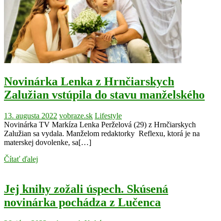
Novinárka Lenka z Hrnčiarskych
Zalužian vstúpila do stavu manželského
13. augusta 2022
vobraze.sk
Lifestyle
Novinárka TV Markíza Lenka Perželová (29) z Hrnčiarskych
Zalužian sa vydala. Manželom redaktorky Reflexu, ktorá je na
materskej dovolenke, sa[…]
Čítať ďalej
Jej knihy zožali úspech. Skúsená
novinárka pochádza z Lučenca