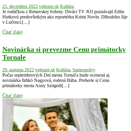
25. decembra 2022
vobraze.sk
Kultúra
Je rodáčkou z Rimavskej Soboty. Diváci TV JOJ poznávajú Editu
Hutkovú predovšetkým ako reportérku Krimi Novín. Dlhodobo žije
v Lučenci.[…]
Čítať ďalej
Novinárka si prevezme Cenu primátorky
Tornale
29. augusta 2022
vobraze.sk
Kultúra
,
Samosprávy
Počas septembrových Dní mesta Tornaľa bude ocenená aj
novinárka Ildikó Nagyová, rodená Bába. Preberie si Cenu
primátorky mesta Anny Szögedi[…]
Čítať ďalej