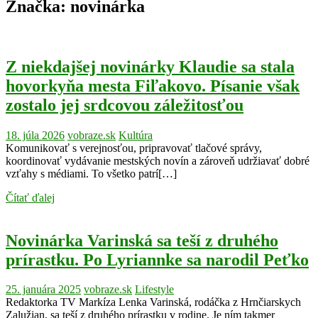
Značka:
novinárka
Z niekdajšej novinárky Klaudie sa stala
hovorkyňa mesta Fiľakovo. Písanie však
zostalo jej srdcovou záležitosťou
18. júla 2026
vobraze.sk
Kultúra
Komunikovať s verejnosťou, pripravovať tlačové správy,
koordinovať vydávanie mestských novín a zároveň udržiavať dobré
vzťahy s médiami. To všetko patrí[…]
Čítať ďalej
Novinárka Varinská sa teší z druhého
prírastku. Po Lyriannke sa narodil Peťko
25. januára 2025
vobraze.sk
Lifestyle
Redaktorka TV Markíza Lenka Varinská, rodáčka z Hrnčiarskych
Zalužian, sa teší z druhého prírastku v rodine. Je ním takmer