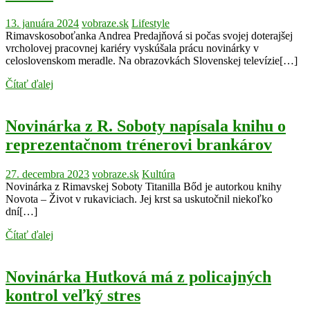
13. januára 2024
vobraze.sk
Lifestyle
Rimavskosoboťanka Andrea Predajňová si počas svojej doterajšej
vrcholovej pracovnej kariéry vyskúšala prácu novinárky v
celoslovenskom meradle. Na obrazovkách Slovenskej televízie[…]
Čítať ďalej
Novinárka z R. Soboty napísala knihu o
reprezentačnom trénerovi brankárov
27. decembra 2023
vobraze.sk
Kultúra
Novinárka z Rimavskej Soboty Titanilla Bőd je autorkou knihy
Novota – Život v rukaviciach. Jej krst sa uskutočnil niekoľko
dní[…]
Čítať ďalej
Novinárka Hutková má z policajných
kontrol veľký stres