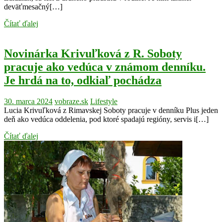
deväťmesačný[…]
Čítať ďalej
Novinárka Krivuľková z R. Soboty
pracuje ako vedúca v známom denníku.
Je hrdá na to, odkiaľ pochádza
30. marca 2024
vobraze.sk
Lifestyle
Lucia Krivuľková z Rimavskej Soboty pracuje v denníku Plus jeden
deň ako vedúca oddelenia, pod ktoré spadajú regióny, servis i[…]
Čítať ďalej