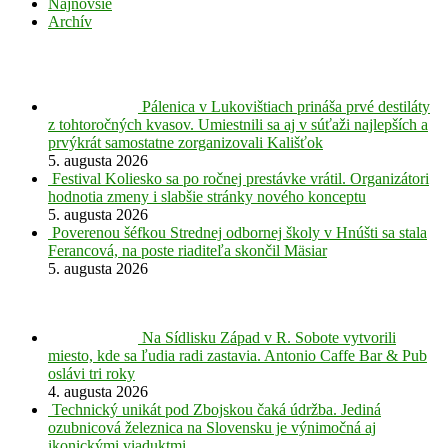
Najnovšie
Archív
Pálenica v Lukovištiach prináša prvé destiláty
z tohtoročných kvasov. Umiestnili sa aj v súťaži najlepších a
prvýkrát samostatne zorganizovali Kališťok
5. augusta 2026
Festival Koliesko sa po ročnej prestávke vrátil. Organizátori
hodnotia zmeny i slabšie stránky nového konceptu
5. augusta 2026
Poverenou šéfkou Strednej odbornej školy v Hnúšti sa stala
Ferancová, na poste riaditeľa skončil Mäsiar
5. augusta 2026
Na Sídlisku Západ v R. Sobote vytvorili
miesto, kde sa ľudia radi zastavia. Antonio Caffe Bar & Pub
oslávi tri roky
4. augusta 2026
Technický unikát pod Zbojskou čaká údržba. Jediná
ozubnicová železnica na Slovensku je výnimočná aj
ikonickými viaduktmi