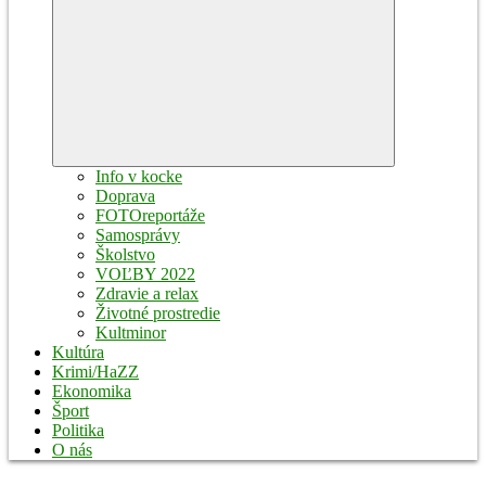
Expand
child
menu
Info v kocke
Doprava
FOTOreportáže
Samosprávy
Školstvo
VOĽBY 2022
Zdravie a relax
Životné prostredie
Kultminor
Kultúra
Krimi/HaZZ
Ekonomika
Šport
Politika
O nás