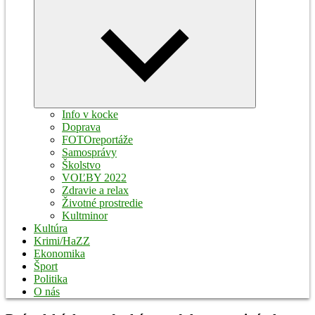
Expand
child
menu
Info v kocke
Doprava
FOTOreportáže
Samosprávy
Školstvo
VOĽBY 2022
Zdravie a relax
Životné prostredie
Kultminor
Kultúra
Krimi/HaZZ
Ekonomika
Šport
Politika
O nás