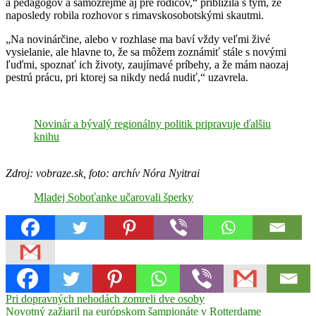
a pedagógov a samozrejme aj pre rodičov,“ priblížila s tým, že
naposledy robila rozhovor s rimavskosobotskými skautmi.
„Na novinárčine, alebo v rozhlase ma baví vždy veľmi živé
vysielanie, ale hlavne to, že sa môžem zoznámiť stále s novými
ľuďmi, spoznať ich životy, zaujímavé príbehy, a že mám naozaj
pestrú prácu, pri ktorej sa nikdy nedá nudiť,“ uzavrela.
Novinár a bývalý regionálny politik pripravuje ďalšiu
knihu
Zdroj: vobraze.sk, foto: archív Nóra Nyitrai
Mladej Soboťanke učarovali šperky
Navigácia
Previous
advokát
Pri dopravných nehodách zomreli dve osoby
Iskolatáska
Post:
Next
-
Novotný zažiaril na európskom šampionáte v Rotterdame