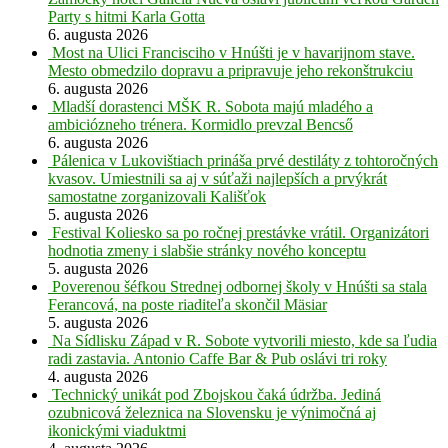
Party s hitmi Karla Gotta
6. augusta 2026
Most na Ulici Francisciho v Hnúšti je v havarijnom stave.
Mesto obmedzilo dopravu a pripravuje jeho rekonštrukciu
6. augusta 2026
Mladší dorastenci MŠK R. Sobota majú mladého a
ambiciózneho trénera. Kormidlo prevzal Bencső
6. augusta 2026
Pálenica v Lukovištiach prináša prvé destiláty z tohtoročných
kvasov. Umiestnili sa aj v súťaži najlepších a prvýkrát
samostatne zorganizovali Kališťok
5. augusta 2026
Festival Koliesko sa po ročnej prestávke vrátil. Organizátori
hodnotia zmeny i slabšie stránky nového konceptu
5. augusta 2026
Poverenou šéfkou Strednej odbornej školy v Hnúšti sa stala
Ferancová, na poste riaditeľa skončil Mäsiar
5. augusta 2026
Na Sídlisku Západ v R. Sobote vytvorili miesto, kde sa ľudia
radi zastavia. Antonio Caffe Bar & Pub oslávi tri roky
4. augusta 2026
Technický unikát pod Zbojskou čaká údržba. Jediná
ozubnicová železnica na Slovensku je výnimočná aj
ikonickými viaduktmi