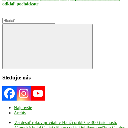
odkiaľ pochádzate
Search
for:
Search
Sledujte nás
Najnovšie
Archív
Za desať rokov privítali v Haliči približne 300-tisíc hostí.
Zámocký hotel Galicia Nueva oslávi jubileum veľkou Garden