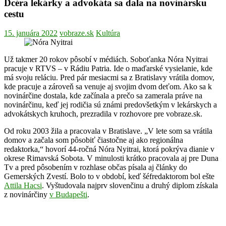
Dcéra lekárky a advokáta sa dala na novinársku
cestu
15. januára 2022
vobraze.sk
Kultúra
Už takmer 20 rokov pôsobí v médiách. Soboťanka Nóra Nyitrai
pracuje v RTVS – v Rádiu Patria. Ide o maďarské vysielanie, kde
má svoju reláciu. Pred pár mesiacmi sa z Bratislavy vrátila domov,
kde pracuje a zároveň sa venuje aj svojim dvom deťom. Ako sa k
novinárčine dostala, kde začínala a prečo sa zamerala práve na
novinárčinu, keď jej rodičia sú známi predovšetkým v lekárskych a
advokátskych kruhoch, prezradila v rozhovore pre vobraze.sk.
Od roku 2003 žila a pracovala v Bratislave. „V lete som sa vrátila
domov a začala som pôsobiť čiastočne aj ako regionálna
redaktorka,“ hovorí 44-ročná Nóra Nyitrai, ktorá pokrýva dianie v
okrese Rimavská Sobota. V minulosti krátko pracovala aj pre Duna
Tv a pred pôsobením v rozhlase občas písala aj články do
Gemerských Zvestí. Bolo to v období, keď šéfredaktorom bol ešte
Attila Hacsi
. Vyštudovala najprv slovenčinu a druhý diplom získala
z novinárčiny
v Budapešti
.