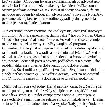
keď vyrastie. „Či budem lekárka ako mamina, alebo advokát ako
otec. Lebo ľuďom sa to zdalo také logické. Ale nakoľko som tie
otázky počúvala odmalička, tak som si už vtedy povedala, že ani
náhodou nebudem lekárkou, ani advokátkou,“ vysvetlila Nóri. Ako
poznamenala, aj keď teda im v rodine vypadla jedna generácia,
možno jej syn raz bude lekárom.
„Už od druhej triedy spomína, že keď vyrastie, chce byť srdcovým
chirurgom. Ja mu, samozrejme, držím palce,“ hovorí Nyitrai. Okrem
11-ročného syna má aj 6-ročnú dcéru. Vo voľnom čase sa venuje
hlavne im a snaží sa vymýšlať vždy zaujímavý program s
kamarátmi. Podľa jej slov majú radi kino, alebo v dobrej spoločnosti
radi chodia na krátke túry, radi sa korčuľujú a aj lyžujú. „A keď to
už inak nejde, tak sa aspoň trošku prejdeme na čerstvom vzduchu,
aby nesedeli celý deň pred Xboxom, počítačom či tabletom. Túto
problematiku asi v dnešnej dobe každý rodič dobre pozná,“
podotkla. Starí rodičia si podľa nej vnúčatá užívajú, sú na dôchodku
a pečú deťom palacinky. „Aj večer o desiatej, keď na ne dostanú
chuť,“ hovorí s úsmevom a dodáva, že je tu veľmi spokojná.
„Mám veľmi rada svoj rodný kraj aj napriek tomu, že z času na čas
odtiaľ potrebujem odísť, ale vždy si nájdem cestu späť,“ hovorí
novinárka, ktorá sa v práci venuje téme školstva. „Pracujem v
spravodajstve a mám vlastnú reláciu s názvom Iskolatáska – Brašňa.
Je to relácia pre základné, stredné a vysoké školy, pre ich študentov