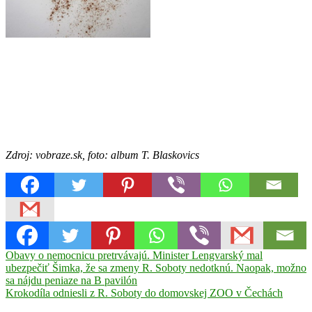
Zdroj: vobraze.sk, foto: album T. Blaskovics
Navigácia
Previous
Rimavská
Obavy o nemocnicu pretrvávajú. Minister Lengvarský mal
Post:
Sobota
ubezpečiť Šimka, že sa zmeny R. Soboty nedotknú. Naopak, možno
Šperkárstvo
Timea
v
Blaskovics
sa nájdu peniaze na B pavilón
Umenie
článku
Next
Krokodíla odniesli z R. Soboty do domovskej ZOO v Čechách
Post: