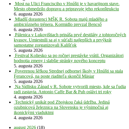
Most na Ulici Francisciho v Hnúšti je v havarijnom stave.
Mesto obmedzilo dopravu a pripravuje jeho rekonštrukciu
6. augusta 2026
Mladší dorastenci MŠK R. Sobota majú mladého a
ambiciózneho trénera. Kormidlo prevzal Bencső
6. augusta 2026
Pálenica v Lukovištiach prináša prvé destiláty z tohtoročných
kvasov. Umiestnili sa aj v súťaži najlepších a prvýkrát
samostatne zorganizovali Kališťok
5. augusta 2026
Festival Koliesko sa po ročnej prestávke vrátil. Organizátori
hodnotia zmeny i slabšie stránky nového konceptu
5. augusta 2026
Poverenou šéfkou Strednej odbornej školy v Hnúšti sa stala
Ferancová, na poste riaditeľa skončil Mäsiar
5. augusta 2026
Na Sídlisku Západ v R. Sobote vytvorili miesto, kde sa ľudia
radi zastavia. Antonio Caffe Bar & Pub oslávi tri roky
4. augusta 2026
Technický unikát pod Zbojskou čaká údržba. Jediná
ozubnicová železnica na Slovensku je výnimočná aj
ikonickými viaduktmi
4. augusta 2026
august 2026
(18)