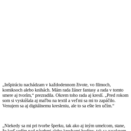
„Inšpiráciu nachádzam v každodennom živote, vo filmoch,
komiksoch alebo knihách. Mám rada žáner fantasy a rada v tomto
smere aj tvorím,“ prezradila. Okrem toho rada aj kreslí. „Pred rokom
som si vyskúšala aj maľbu na textil a veľmi sa mi to zapáčilo.
Venujem sa aj digitálnemu kresleniu, ale to sa ešte len učím.“
„Niekedy sa mi pri tvorbe šperku, tak ako aj iným umelcom, stane,
že keď sedím nad návrhmi alebo kresbami hodiny, tak sa zaseknem.