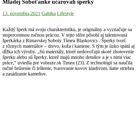
Mladej Soboťanke učarovali šperky
13. novembra 2021
Gabika
Lifestyle
Každý šperk má svoju charakteristiku, je originálny a vyznačuje sa
stopercentnou ručnou prácou. V tejto sfére pôsobí aj talentovaná
šperkárka z Rimavskej Soboty Tímea Blaskovics . Šperky tvorí
z rôznych materiálov – drevo, koža i kamene. S tým je úzko spätá aj
dĺžka ich výroby. „Sú materiály, ktoré nedovoľujú skoré zhotovenie
šperku alebo sú šperky, ktoré majú mnoho detailov a je s nimi viac
práce,“ uviedla pre vobraze.sk Timea (23). Z technológii sa naučila
ručné brúsenie či leštenie, tvarovanie kovov kladivom, liatie striebra
a zasádzanie kameňov.