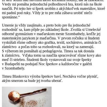
Vtedy mi pomáha jednoduchá polhodinová hra, ktorú nás na škole
naučili. Pri tejto hre si šperk urobím z akýchkoľvek materiálov, ktoré
mi padnú pod ruky. Vždy je to pre mňa zábava urobiť niečo
spontánne.“
Umenie ju vždy zaujímalo, a preto bolo pre ňu jednoduché
rozhodnúť sa, kam pôjde po základnej škole. Zvolila si Umelecké
odborné gymnázium v maďarskom meste Szombathely, keďže jej
materinským jazykom je maďarčina. V prvom ročníku si študenti
vyskúšali rôzne odbory ako grafika, textil, sochárstvo, animácia či
zlatníctvo a počas toho sa rozhodovali, na ktorý sa zamerajú.
S výberom im pomáhali aj pedagógovia. Timea sa tak dostala
k zlatníctvu. Vďaka tomu sa naučila spracovávať rôzne kovy ako
meď či striebro. Študenti školy vystavovali raz svoje šperky
v Budapešti na podujatí Noc šperkov a každoročne v galérii
v Szombathely.
Timeu Blaskovics výroba šperkov baví. Necháva voľne plynúť,
akým smerom sa bude jej tvorba uberať.