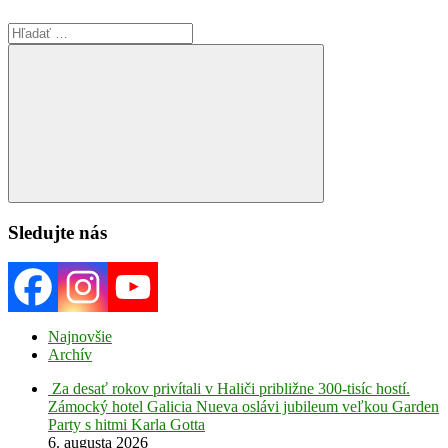
Search
for:
Search
Sledujte nás
Najnovšie
Archív
Za desať rokov privítali v Haliči približne 300-tisíc hostí.
Zámocký hotel Galicia Nueva oslávi jubileum veľkou Garden
Party s hitmi Karla Gotta
6. augusta 2026