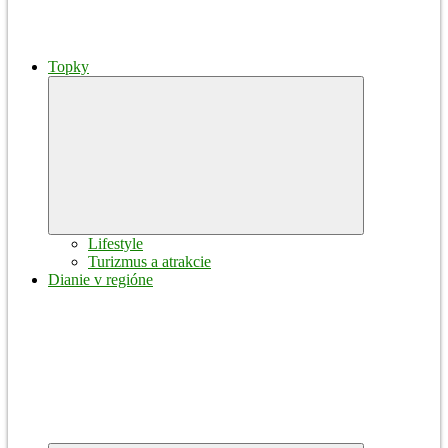
Topky
Expand
child
menu
Lifestyle
Turizmus a atrakcie
Dianie v regióne