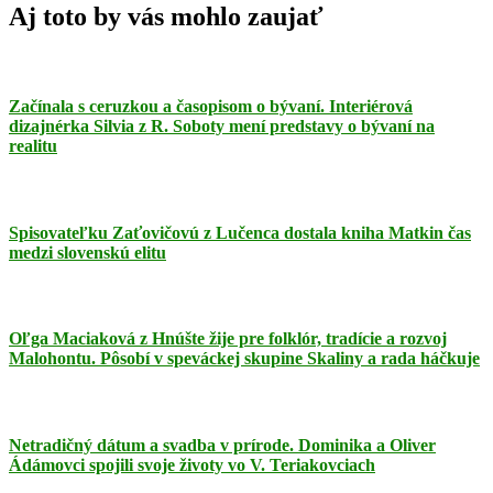
Aj toto by vás mohlo zaujať
Začínala s ceruzkou a časopisom o bývaní. Interiérová
dizajnérka Silvia z R. Soboty mení predstavy o bývaní na
realitu
Spisovateľku Zaťovičovú z Lučenca dostala kniha Matkin čas
medzi slovenskú elitu
Oľga Maciaková z Hnúšte žije pre folklór, tradície a rozvoj
Malohontu. Pôsobí v speváckej skupine Skaliny a rada háčkuje
Netradičný dátum a svadba v prírode. Dominika a Oliver
Ádámovci spojili svoje životy vo V. Teriakovciach