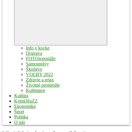
Expand
child
menu
Info v kocke
Doprava
FOTOreportáže
Samosprávy
Školstvo
VOĽBY 2022
Zdravie a relax
Životné prostredie
Kultminor
Kultúra
Krimi/HaZZ
Ekonomika
Šport
Politika
O nás