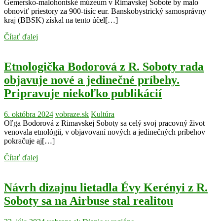
Gemersko-malohontské múzeum v Rimavskej Sobote by malo
obnoviť priestory za 900-tisíc eur. Banskobystrický samosprávny
kraj (BBSK) získal na tento účel[…]
Čítať ďalej
Etnologička Bodorová z R. Soboty rada
objavuje nové a jedinečné príbehy.
Pripravuje niekoľko publikácií
6. októbra 2024
vobraze.sk
Kultúra
Oľga Bodorová z Rimavskej Soboty sa celý svoj pracovný život
venovala etnológii, v objavovaní nových a jedinečných príbehov
pokračuje aj[…]
Čítať ďalej
Návrh dizajnu lietadla Évy Kerényi z R.
Soboty sa na Airbuse stal realitou