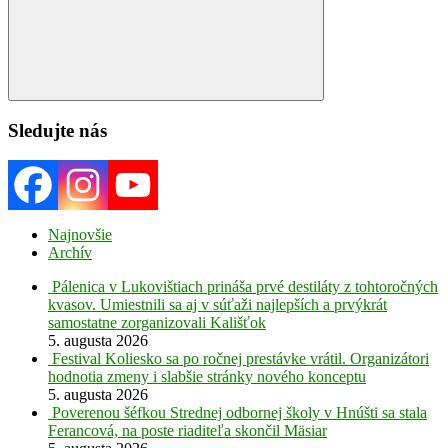
Search
Sledujte nás
Najnovšie
Archív
Pálenica v Lukovištiach prináša prvé destiláty z tohtoročných
kvasov. Umiestnili sa aj v súťaži najlepších a prvýkrát
samostatne zorganizovali Kališťok
5. augusta 2026
Festival Koliesko sa po ročnej prestávke vrátil. Organizátori
hodnotia zmeny i slabšie stránky nového konceptu
5. augusta 2026
Poverenou šéfkou Strednej odbornej školy v Hnúšti sa stala
Ferancová, na poste riaditeľa skončil Mäsiar