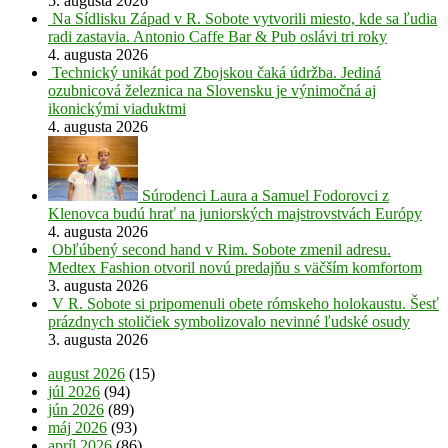
5. augusta 2026
Na Sídlisku Západ v R. Sobote vytvorili miesto, kde sa ľudia
radi zastavia. Antonio Caffe Bar & Pub oslávi tri roky
4. augusta 2026
Technický unikát pod Zbojskou čaká údržba. Jediná
ozubnicová železnica na Slovensku je výnimočná aj
ikonickými viaduktmi
4. augusta 2026
Súrodenci Laura a Samuel Fodorovci z
Klenovca budú hrať na juniorských majstrovstvách Európy
4. augusta 2026
Obľúbený second hand v Rim. Sobote zmenil adresu.
Medtex Fashion otvoril novú predajňu s väčším komfortom
3. augusta 2026
V R. Sobote si pripomenuli obete rómskeho holokaustu. Šesť
prázdnych stoličiek symbolizovalo nevinné ľudské osudy
3. augusta 2026
august 2026
(15)
júl 2026
(94)
jún 2026
(89)
máj 2026
(93)
apríl 2026
(86)