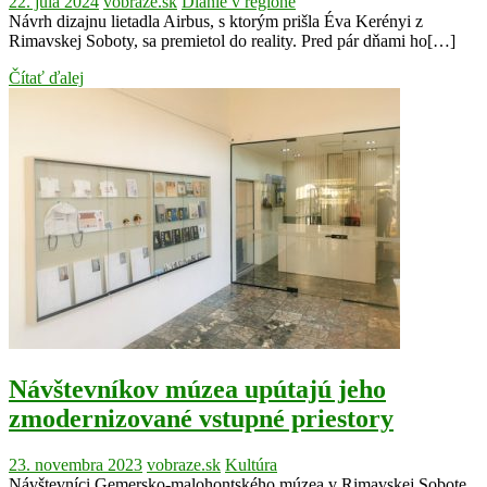
22. júla 2024
vobraze.sk
Dianie v regióne
Návrh dizajnu lietadla Airbus, s ktorým prišla Éva Kerényi z
Rimavskej Soboty, sa premietol do reality. Pred pár dňami ho[…]
Čítať ďalej
Návštevníkov múzea upútajú jeho
zmodernizované vstupné priestory
23. novembra 2023
vobraze.sk
Kultúra
Návštevníci Gemersko-malohontského múzea v Rimavskej Sobote