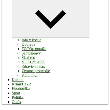
Expand
child
menu
Info v kocke
Doprava
FOTOreportáže
Samosprávy
Školstvo
VOĽBY 2022
Zdravie a relax
Životné prostredie
Kultminor
Kultúra
Krimi/HaZZ
Ekonomika
Šport
Politika
O nás