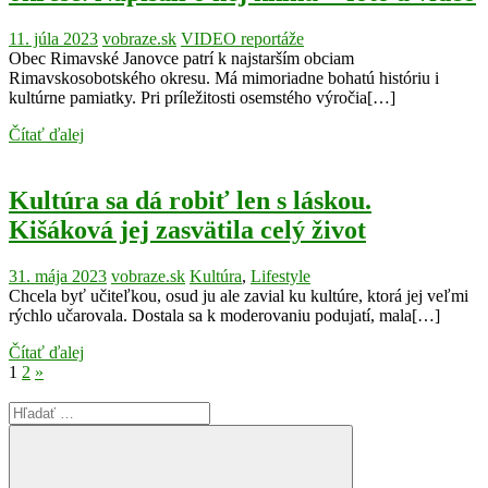
11. júla 2023
vobraze.sk
VIDEO reportáže
Obec Rimavské Janovce patrí k najstarším obciam
Rimavskosobotského okresu. Má mimoriadne bohatú históriu i
kultúrne pamiatky. Pri príležitosti osemstého výročia[…]
Čítať ďalej
Kultúra sa dá robiť len s láskou.
Kišáková jej zasvätila celý život
31. mája 2023
vobraze.sk
Kultúra
,
Lifestyle
Chcela byť učiteľkou, osud ju ale zavial ku kultúre, ktorá jej veľmi
rýchlo učarovala. Dostala sa k moderovaniu podujatí, mala[…]
Čítať ďalej
Stránkovanie
Next
1
2
»
Posts
príspevkov
Search
for: