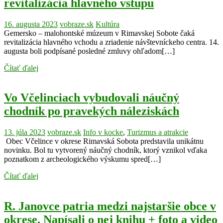
revitalizácia hlavného vstupu
16. augusta 2023
vobraze.sk
Kultúra
Gemersko – malohontské múzeum v Rimavskej Sobote čaká
revitalizácia hlavného vchodu a zriadenie návštevníckeho centra. 14.
augusta boli podpísané posledné zmluvy ohľadom[…]
Čítať ďalej
Vo Včelinciach vybudovali náučný
chodník po pravekých náleziskách
13. júla 2023
vobraze.sk
Info v kocke
,
Turizmus a atrakcie
Obec Včelince v okrese Rimavská Sobota predstavila unikátnu
novinku. Bol tu vytvorený náučný chodník, ktorý vznikol vďaka
poznatkom z archeologického výskumu spred[…]
Čítať ďalej
R. Janovce patria medzi najstaršie obce v
okrese. Napísali o nej knihu + foto a video