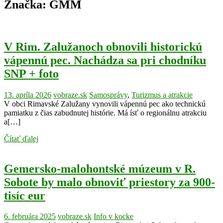
Značka:
GMM
V Rim. Zalužanoch obnovili historickú
vápennú pec. Nachádza sa pri chodníku
SNP + foto
13. apríla 2026
vobraze.sk
Samosprávy
,
Turizmus a atrakcie
V obci Rimavské Zalužany vynovili vápennú pec ako technickú
pamiatku z čias zabudnutej histórie. Má ísť o regionálnu atrakciu
a[…]
Čítať ďalej
Gemersko-malohontské múzeum v R.
Sobote by malo obnoviť priestory za 900-
tisíc eur
6. februára 2025
vobraze.sk
Info v kocke