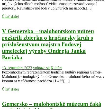
majú v týchto dňoch možnosť vidieť zmodernizované vstupné
priestory. Revitalizované boli v uplynulých mesiacoch.[…]
Čítať ďalej
V Gemersko – malohontskom múzeu
rozšírili zbierku o hrnčiarsky kruh s
príslušenstvom majstra ľudovej
umeleckej výroby Ondreja Janka
Buriaka
13. septembra 2023
vobraze.sk
Kultúra
Pozoruhodným reprezentantom tradičnej kultúry regiónu Gemer-
Malohont je etnologický fond Gemersko- malohontského múzea, v
ktorom sa v súčasnosti nachádza 11 435[…]
Čítať ďalej
Gemersko – malohontské múzeum čaká