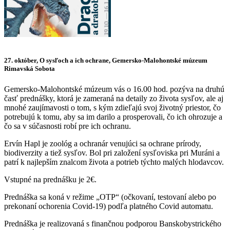
27. október, O sysľoch a ich ochrane, Gemersko-Malohontské múzeum
Rimavská Sobota
Gemersko-Malohontské múzeum vás o 16.00 hod. pozýva na druhú
časť prednášky, ktorá je zameraná na detaily zo života sysľov, ale aj
mnohé zaujímavosti o tom, s kým zdieľajú svoj životný priestor, čo
potrebujú k tomu, aby sa im darilo a prosperovali, čo ich ohrozuje a
čo sa v súčasnosti robí pre ich ochranu.
Ervín Hapl je zoológ a ochranár venujúci sa ochrane prírody,
biodiverzity a tiež sysľov. Bol pri založení sysľoviska pri Muráni a
patrí k najlepším znalcom života a potrieb týchto malých hlodavcov.
Vstupné na prednášku je 2€.
Prednáška sa koná v režime „OTP“ (očkovaní, testovaní alebo po
prekonaní ochorenia Covid-19) podľa platného Covid automatu.
Prednáška je realizovaná s finančnou podporou Banskobystrického