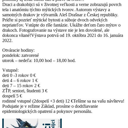
Draci a drakobijci sú v životnej veľkosti a verne zobrazujú povrch
tela i anatómiu týchto mýtických tvorov. Autorom výstavy a
samotných drakov je výtvarník Aleš Drašnar z Českej republiky.
Príďte si pozrieť mýtické bytosti a súboje dvoch odvekých
nepriateľov. Vstúpte do ríše fantázie. Ukážte deťom čaro mýtov o
drakoch. Fotografovanie na výstave nie je len dovolené, ale
dokonca vítané!Výstava potrvá od 19. októbra 2021 do 16. januára
2022.
Otváracie hodiny:
pondelok: zatvorené
utorok – nedeľa: 10,00 hod – 18,00 hod.
Vstupné:
deti 0 -3 rokov 0 €
deti 4 – 6 rokov 1 €
deti 7 – 15 rokov 2 €
ZŤP, seniori, študenti 3 €
dospelí 5 €
rodinné vstupné (2dospelí +3 deti) 12 €Tešíme sa na vašu návštevu!
Podujatie je v režime Základ, prosíme o dodržiavanie
epidemiologických opatrení a pokynov personálu.