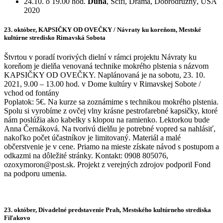
24.10. o 19.00 hod.
Duna
, Scifi, Dráma, Dobrodružný, USA
2020
23. október,
KAPSIČKY OD OVEČKY / Návraty ku koreňom
, Mestské
kultúrne stredisko Rimavská Sobota
Štvrtou v poradí tvorivých dielní v rámci projektu Návraty ku
koreňom je dielňa venovaná technike mokrého plstenia s názvom
KAPSIČKY OD OVEČKY. Naplánovaná je na sobotu, 23. 10.
2021, 9.00 – 13.00 hod. v Dome kultúry v Rimavskej Sobote /
vchod od fontány
Poplatok: 5€. Na kurze sa zoznámime s technikou mokrého plstenia.
Spolu si vyrobíme z ovčej vlny krásne pestrofarebné kapsičky, ktoré
nám poslúžia ako kabelky s klopou na ramienko. Lektorkou bude
Anna Černáková. Na tvorivú dielňu je potrebné vopred sa nahlásiť,
nakoľko počet účastníkov je limitovaný. Materiál a malé
občerstvenie je v cene. Priamo na mieste získate návod s postupom a
odkazmi na dôležité stránky. Kontakt: 0908 805076,
ozoxymoron@post.sk. Projekt z verejných zdrojov podporil Fond
na podporu umenia.
23. október, Divadelné predstavenie Prah, Mestského kultúrneho strediska
Fiľakovo