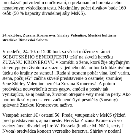
preukázať potvrdením o očkovaní, o prekonaní ochorenia alebo
negatívnym výsledkom testu. Maximálny počet divákov bude 160
osôb (50 % kapacity divadelnej sály MsKS).
24. október,
Zuzana Kronerová: Shirley Valentine
, Mestské kultúrne
stredisko Rimavská Sobota
V nedeľu, 24. 10. o 15.00 hod. sa všetci môžeme v rámci
SOBOTSKÉHO SENIORFESTU tešiť na skvelú herečku
ZUZANU KRONEROVÚ v komédii o žene, ktorá žije obyčajným
stereotypným životom a zrazu sa jedného dňa odhodlá k bláznivému
úteku do krajiny za stenou! „Rada si tresnem pohár vína, keď varím,
stena, počuješ?” začína skvelé predstavenie o osamelej starnúcej
žene Shirley Valentine herečka Zuzana Kronerová. A potom
predvádza neuveriteľnú zmes gagov, emócii a postáv tak
vynikajúco, že aj banálne, životom otrepané vety mení na perly. Ako
bonbónik sú v predstavení začlenené štyri pesničky (šansóny)
spievané Zuzkou Kronerovou naživo.
Vstupné: senior 1€ / ostatní 5€. Predaj vstupeniek v MsKS týždeň
pred predstavením, aj na mieste. Herečka Zuzana Kronerová vo
svetoznámej divadelnej hre W. Russela (hudba: M. Ničík, texty J.
Nvota) predvádza koncert vyzretého herectva. Shirley v podaní