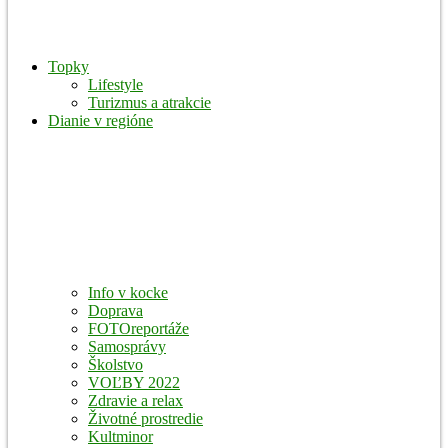
Topky
Lifestyle
Turizmus a atrakcie
Dianie v regióne
Info v kocke
Doprava
FOTOreportáže
Samosprávy
Školstvo
VOĽBY 2022
Zdravie a relax
Životné prostredie
Kultminor