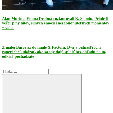
Alan Murin a Emma Drobná roztancovali R. Sobotu. Priniesli
večer plný hitov, silných emócií i nezabudnuteľných momentov
+ video
Z malej Barce až do finále X Factora. Dvaja pätnásťroční
raperi chcú ukázať, ako sa sny dajú splniť bez ohľadu na to,
odkiaľ pochádzate
Search
for: