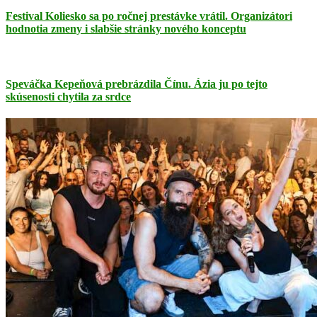
Festival Koliesko sa po ročnej prestávke vrátil. Organizátori
hodnotia zmeny i slabšie stránky nového konceptu
Speváčka Kepeňová prebrázdila Čínu. Ázia ju po tejto
skúsenosti chytila za srdce