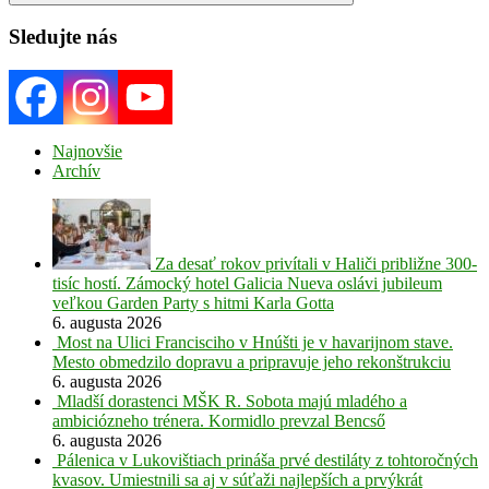
Search
Sledujte nás
Najnovšie
Archív
Za desať rokov privítali v Haliči približne 300-
tisíc hostí. Zámocký hotel Galicia Nueva oslávi jubileum
veľkou Garden Party s hitmi Karla Gotta
6. augusta 2026
Most na Ulici Francisciho v Hnúšti je v havarijnom stave.
Mesto obmedzilo dopravu a pripravuje jeho rekonštrukciu
6. augusta 2026
Mladší dorastenci MŠK R. Sobota majú mladého a
ambiciózneho trénera. Kormidlo prevzal Bencső
6. augusta 2026
Pálenica v Lukovištiach prináša prvé destiláty z tohtoročných
kvasov. Umiestnili sa aj v súťaži najlepších a prvýkrát