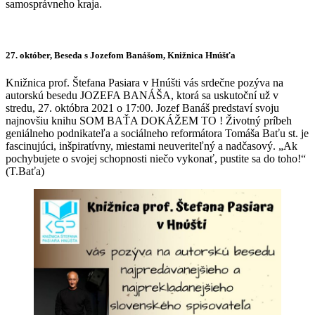
samosprávneho kraja.
27. október, Beseda s Jozefom Banášom, Knižnica Hnúšťa
Knižnica prof. Štefana Pasiara v Hnúšti vás srdečne pozýva na
autorskú besedu JOZEFA BANÁŠA, ktorá sa uskutoční už v
stredu, 27. októbra 2021 o 17:00. Jozef Banáš predstaví svoju
najnovšiu knihu SOM BAŤA DOKÁŽEM TO ! Životný príbeh
geniálneho podnikateľa a sociálneho reformátora Tomáša Baťu st. je
fascinujúci, inšpiratívny, miestami neuveriteľný a nadčasový. „Ak
pochybujete o svojej schopnosti niečo vykonať, pustite sa do toho!“
(T.Baťa)