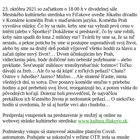
23. októbra 2021 so začiatkom o 18.00 h v divadelnej sále
Mestského kultúrneho strediska vo Fiľakove uvedie Jókaiho divadlo
v Komárne komédiu Prah v maďarskom jazyku. Komédia Prah
vyvoláva otázku: Čo by sa stalo, keby sme raz vyhrali prvú cenu v
lotérii (alebo v Športke)? Dokážeme si predstaviť, čo by sme robili,
keby nám spadli do lona 2 milióny eur? Tvárili by sme sa, že sa nič
nestalo, a pekne potichu by sme si postupne usporadúvali svoj život,
alebo by sme na druhý deň podali výpoveď všetko hodili za hlavu a
začali úplne nový život?… Dvom účinkujúcim hry Prah,
vidieckemu páru, bude dožičené toto nebeské požehnanie – alebo
prekliatie. Šesťstopäť miliónov tristoštyridsaťtisíc forintov! Toľko
dávajú za žreb… Ale čo sa dá kúpiť z toľkých peňazí? Chatu?
Ostrov v Juhoške? Jazero? Možno… Ale stratené šťastie, istota
všedných dní, to sotva. Dve postavy komédie stručne v priebehu
hodiny a pol prebehnú svoj život, reorganizujú ho, a potom vrátia do
pôvodných koľají. Doteraz boli presvedčení, že najväčšou
prekážkou ich šťastného života je nedostatok peňazí… O niekoľko
hodín si uvedomia, že sú aj horšie veci ako chudoba…
Predpredaj vstupeniek na predstavenie je možný aj online na
webovej stránke kultúrneho strediska:
www.kultura.filakovo.sk
.
Podmienky vstupu sú stanovené aktuálne platným Covid-
automatom. Podujatie sa uskutoční v režime OTP, teda sa musíte