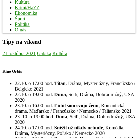
Kultúra
Krimi/HaZZ
Ekonomika
Šport
Politika
O nás
Tipy na víkend
21. októbra 2021
Gabika
Kultúra
Kino Orbis
22.10. o 17.00 hod.
Titan
, Dráma, Mysteriózny, Francúzsko /
Belgicko 2021
22.10. o 19.00 hod.
Duna
, Scifi, Dráma, Dobrodružný, USA
2020
23.10. o 16.00 hod.
Ľúbil som svoju ženu
, Romantická
dráma, Maďarsko / Francúzsko / Nemecko / Taliansko 2021
23. 10. o 19.00 hod.
Duna
, Scifi, Dráma, Dobrodružný, USA
2020
24.10. o 17.00 hod.
Sněžit už nikdy nebude
, Komédia,
Dráma, Mysteriózny, Poľsko / Nemecko 2020