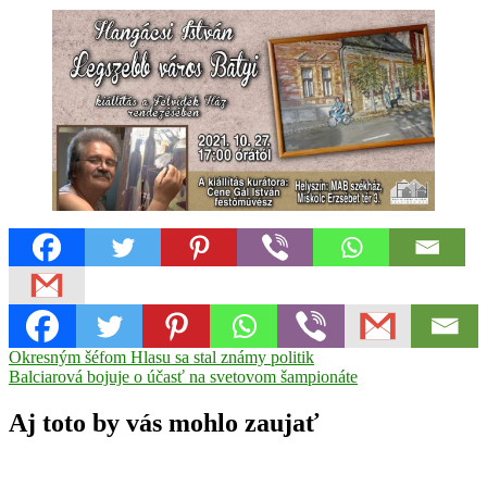
Navigácia
Previous
Fiľakovo
Okresným šéfom Hlasu sa stal známy politik
kino
Post:
Next
Orbis
Balciarová bojuje o účasť na svetovom šampionáte
MsKS
Rimavská
v
Post:
Sobota
Seniorfest
Synagóga
článku
Lučenec
Aj toto by vás mohlo zaujať