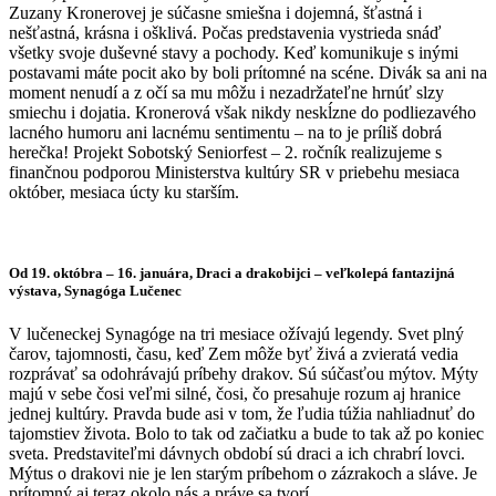
Zuzany Kronerovej je súčasne smiešna i dojemná, šťastná i
nešťastná, krásna i ošklivá. Počas predstavenia vystrieda snáď
všetky svoje duševné stavy a pochody. Keď komunikuje s inými
postavami máte pocit ako by boli prítomné na scéne. Divák sa ani na
moment nenudí a z očí sa mu môžu i nezadržateľne hrnúť slzy
smiechu i dojatia. Kronerová však nikdy neskĺzne do podliezavého
lacného humoru ani lacnému sentimentu – na to je príliš dobrá
herečka! Projekt Sobotský Seniorfest – 2. ročník realizujeme s
finančnou podporou Ministerstva kultúry SR v priebehu mesiaca
október, mesiaca úcty ku starším.
Od 19. októbra – 16. januára,
Draci a drakobijci – veľkolepá fantazijná
výstava
, Synagóga Lučenec
V lučeneckej Synagóge na tri mesiace ožívajú legendy. Svet plný
čarov, tajomnosti, času, keď Zem môže byť živá a zvieratá vedia
rozprávať sa odohrávajú príbehy drakov. Sú súčasťou mýtov. Mýty
majú v sebe čosi veľmi silné, čosi, čo presahuje rozum aj hranice
jednej kultúry. Pravda bude asi v tom, že ľudia túžia nahliadnuť do
tajomstiev života. Bolo to tak od začiatku a bude to tak až po koniec
sveta. Predstaviteľmi dávnych období sú draci a ich chrabrí lovci.
Mýtus o drakovi nie je len starým príbehom o zázrakoch a sláve. Je
prítomný aj teraz okolo nás a práve sa tvorí…