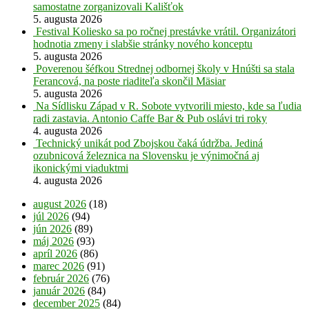
samostatne zorganizovali Kališťok
5. augusta 2026
Festival Koliesko sa po ročnej prestávke vrátil. Organizátori
hodnotia zmeny i slabšie stránky nového konceptu
5. augusta 2026
Poverenou šéfkou Strednej odbornej školy v Hnúšti sa stala
Ferancová, na poste riaditeľa skončil Mäsiar
5. augusta 2026
Na Sídlisku Západ v R. Sobote vytvorili miesto, kde sa ľudia
radi zastavia. Antonio Caffe Bar & Pub oslávi tri roky
4. augusta 2026
Technický unikát pod Zbojskou čaká údržba. Jediná
ozubnicová železnica na Slovensku je výnimočná aj
ikonickými viaduktmi
4. augusta 2026
august 2026
(18)
júl 2026
(94)
jún 2026
(89)
máj 2026
(93)
apríl 2026
(86)
marec 2026
(91)
február 2026
(76)
január 2026
(84)
december 2025
(84)