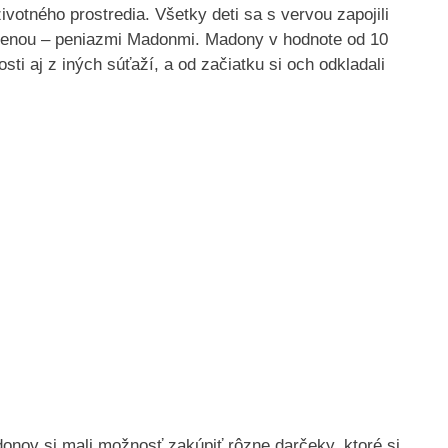
otného prostredia. Všetky deti sa s vervou zapojili
menou – peniazmi Madonmi. Madony v hodnote od 10
i aj z iných súťaží, a od začiatku si och odkladali
onov si mali možnosť zakúpiť rôzne darčeky, ktoré si