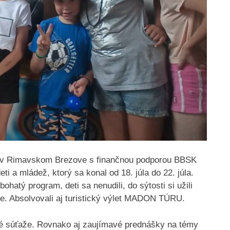
 Rimavskom Brezove s finančnou podporou BBSK
ti a mládež, ktorý sa konal od 18. júla do 22. júla.
ohatý program, deti sa nenudili, do sýtosti si užili
nie. Absolvovali aj turistický výlet MADON TÚRU.
né súťaže. Rovnako aj zaujímavé prednášky na témy