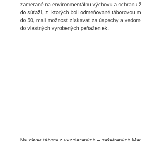
zamerané na environmentálnu výchovu a ochranu živ
do súťaží, z ktorých boli odmeňované táborovou 
do 50, mali možnosť získavať za úspechy a vedomost
do vlastných vyrobených peňaženiek.
Na záver tábora z vyzbieraných – našetrených Mad