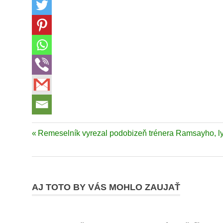
BBSK
Previous
Remeselník vyrezal podobizeň trénera Ramsayho, lyž
Navigácia
Excel
Post:
Madon
v
farmár
článku
MIloš
AJ TOTO BY VÁS MOHLO ZAUJAŤ
kone
tábor