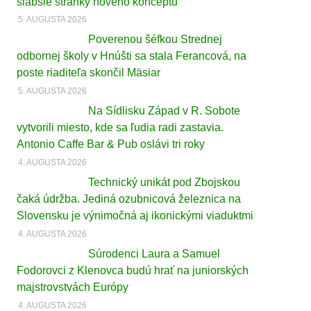
slabšie stránky nového konceptu
5. AUGUSTA 2026
Poverenou šéfkou Strednej
odbornej školy v Hnúšti sa stala Ferancová, na
poste riaditeľa skončil Mäsiar
5. AUGUSTA 2026
Na Sídlisku Západ v R. Sobote
vytvorili miesto, kde sa ľudia radi zastavia.
Antonio Caffe Bar & Pub oslávi tri roky
4. AUGUSTA 2026
Technický unikát pod Zbojskou
čaká údržba. Jediná ozubnicová železnica na
Slovensku je výnimočná aj ikonickými viaduktmi
4. AUGUSTA 2026
Súrodenci Laura a Samuel
Fodorovci z Klenovca budú hrať na juniorských
majstrovstvách Európy
4. AUGUSTA 2026