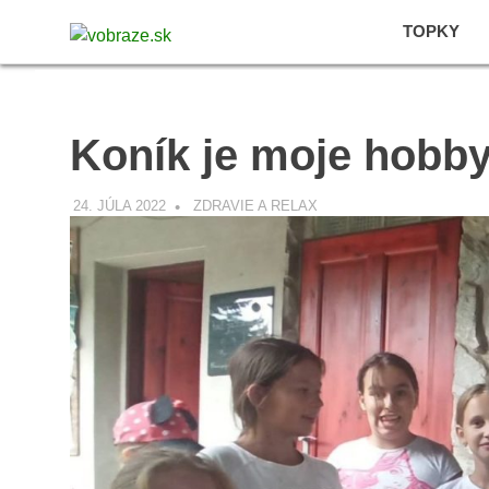
Skip
vobraze.sk
TOPKY
to
Správy
content
z
Gemera,
Malohontu
Koník je moje hobb
a
Novohradu
24. JÚLA 2022
VOBRAZE.SK
ZDRAVIE A RELAX