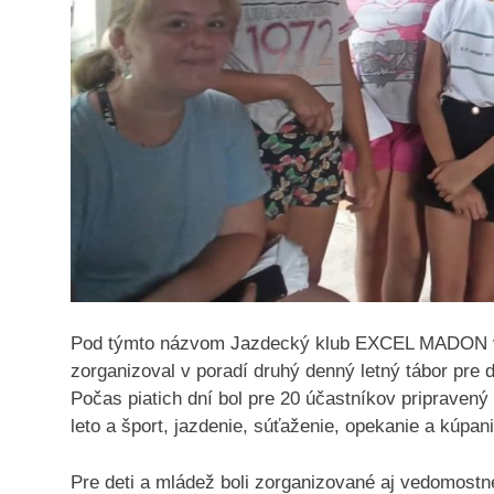
Pod týmto názvom Jazdecký klub EXCEL MADON v
zorganizoval v poradí druhý denný letný tábor pre de
Počas piatich dní bol pre 20 účastníkov pripravený b
leto a šport, jazdenie, súťaženie, opekanie a kúpa
Pre deti a mládež boli zorganizované aj vedomost