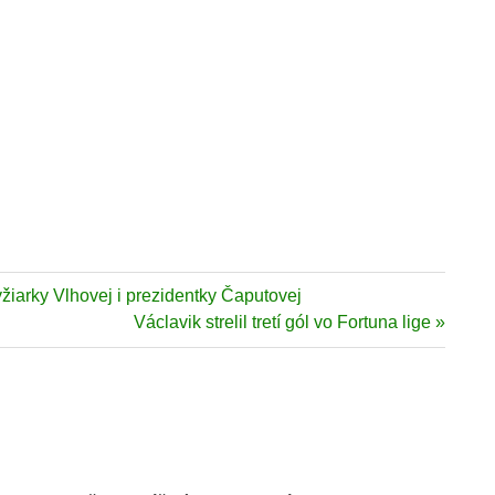
iarky Vlhovej i prezidentky Čaputovej
Next
Václavik strelil tretí gól vo Fortuna lige
Post: