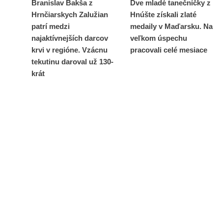
Branislav Bakša z
Dve mladé tanečníčky z
Hrnčiarskych Zalužian
Hnúšte získali zlaté
patrí medzi
medaily v Maďarsku. Na
najaktívnejších darcov
veľkom úspechu
krvi v regióne. Vzácnu
pracovali celé mesiace
tekutinu daroval už 130-
krát