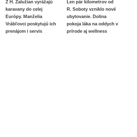
Z H. Zalužian vyrážajú
Len pár kilometrov od
karavany do celej
R. Soboty vzniklo nové
Európy. Manželia
ubytovanie. Dolina
Vrábľovci poskytujú ich
pokoja láka na oddych v
prenájom i servis
prírode aj wellness