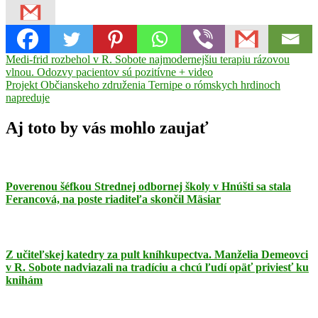
Navigácia
Previous
Medi-frid rozbehol v R. Sobote najmodernejšiu terapiu rázovou
Post:
vlnou. Odozvy pacientov sú pozitívne + video
v
Next
Projekt Občianskeho združenia Ternipe o rómskych hrdinoch
článku
Post:
napreduje
Aj toto by vás mohlo zaujať
Poverenou šéfkou Strednej odbornej školy v Hnúšti sa stala
Ferancová, na poste riaditeľa skončil Mäsiar
Z učiteľskej katedry za pult kníhkupectva. Manželia Demeovci
v R. Sobote nadviazali na tradíciu a chcú ľudí opäť priviesť ku
knihám