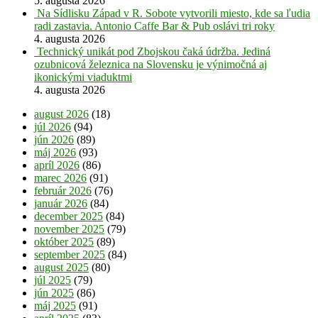
5. augusta 2026
Na Sídlisku Západ v R. Sobote vytvorili miesto, kde sa ľudia
radi zastavia. Antonio Caffe Bar & Pub oslávi tri roky
4. augusta 2026
Technický unikát pod Zbojskou čaká údržba. Jediná
ozubnicová železnica na Slovensku je výnimočná aj
ikonickými viaduktmi
4. augusta 2026
august 2026
(18)
júl 2026
(94)
jún 2026
(89)
máj 2026
(93)
apríl 2026
(86)
marec 2026
(91)
február 2026
(76)
január 2026
(84)
december 2025
(84)
november 2025
(79)
október 2025
(89)
september 2025
(84)
august 2025
(80)
júl 2025
(79)
jún 2025
(86)
máj 2025
(91)