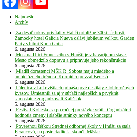
Najnovšie
Archív
Za desať rokov privítali v Haliči približne 300-tisíc hostí.
Zámocký hotel Galicia Nueva oslávi jubileum veľkou Garden
Party s hitmi Karla Gotta
6. augusta 2026
Most na Ulici Francisciho v Hnúšti je v havarijnom stave.
Mesto obmedzilo dopravu a pripravuje jeho rekonštrukciu
6. augusta 2026
Mladší dorastenci MŠK R. Sobota majú mladého a
ambiciózneho trénera. Kormidlo prevzal Bencső
6. augusta 2026
Pálenica v Lukovištiach prináša prvé destiláty z tohtoročných
kvasov. Umiestnili sa aj v súťaži najlepších a prvýkrát
samostatne zorganizovali Kališťok
5. augusta 2026
Festival Koliesko sa po ročnej prestávke vrátil. Organizátori
hodnotia zmeny i slabšie stránky nového konceptu
5. augusta 2026
Poverenou šéfkou Strednej odbornej školy v Hnúšti sa stala
Ferancová, na poste riaditeľa skončil Mäsiar