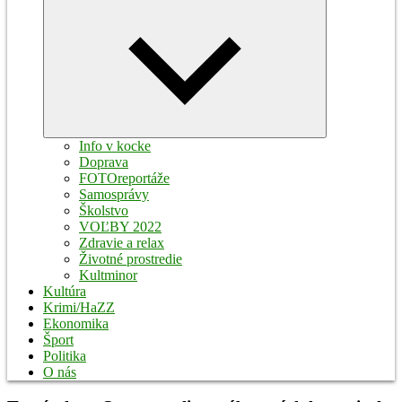
Expand
child
menu
Info v kocke
Doprava
FOTOreportáže
Samosprávy
Školstvo
VOĽBY 2022
Zdravie a relax
Životné prostredie
Kultminor
Kultúra
Krimi/HaZZ
Ekonomika
Šport
Politika
O nás