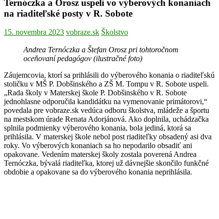
Ternóczka a Orosz uspeli vo výberových konaniach
na riaditeľské posty v R. Sobote
15. novembra 2023
vobraze.sk
Školstvo
Andrea Ternóczka a Štefan Orosz pri tohtoročnom
oceňovaní pedagógov (ilustračné foto)
Záujemcovia, ktorí sa prihlásili do výberového konania o riaditeľskú
stoličku v MŠ P. Dobšinského a ZŠ M. Tompu v R. Sobote uspeli.
„Rada školy v Materskej škole P. Dobšinského v R. Sobote
jednohlasne odporučila kandidátku na vymenovanie primátorovi,“
povedala pre vobraze.sk vedúca odboru školstva, mládeže a športu
na mestskom úrade Renata Adorjánová. Ako doplnila, uchádzačka
splnila podmienky výberového konania, bola jediná, ktorá sa
prihlásila. V materskej škole nebol post riaditeľky obsadený asi dva
roky. Vo výberových konaniach sa ho nepodarilo obsadiť ani
opakovane. Vedením materskej školy zostala poverená Andrea
Ternóczka, bývalá riaditeľka, ktorej už dávnejšie skončilo funkčné
obdobie a opakovane sa do výberového konania neprihlásila.