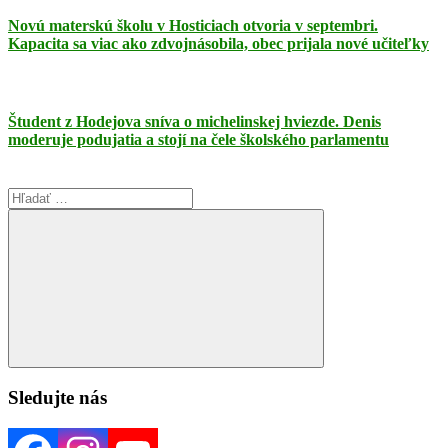
Novú materskú školu v Hosticiach otvoria v septembri.
Kapacita sa viac ako zdvojnásobila, obec prijala nové učiteľky
Študent z Hodejova sníva o michelinskej hviezde. Denis
moderuje podujatia a stojí na čele školského parlamentu
Search
for:
Search
Sledujte nás