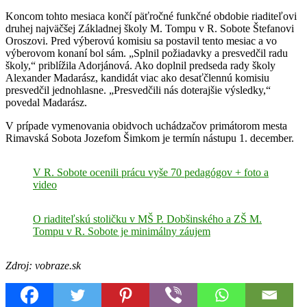
Koncom tohto mesiaca končí päťročné funkčné obdobie riaditeľovi
druhej najväčšej Základnej školy M. Tompu v R. Sobote Štefanovi
Oroszovi. Pred výberovú komisiu sa postavil tento mesiac a vo
výberovom konaní bol sám. „Splnil požiadavky a presvedčil radu
školy,“ priblížila Adorjánová. Ako doplnil predseda rady školy
Alexander Madarász, kandidát viac ako desaťčlennú komisiu
presvedčil jednohlasne. „Presvedčili nás doterajšie výsledky,“
povedal Madarász.
V prípade vymenovania obidvoch uchádzačov primátorom mesta
Rimavská Sobota Jozefom Šimkom je termín nástupu 1. december.
V R. Sobote ocenili prácu vyše 70 pedagógov + foto a
video
O riaditeľskú stoličku v MŠ P. Dobšinského a ZŠ M.
Tompu v R. Sobote je minimálny záujem
Zdroj: vobraze.sk