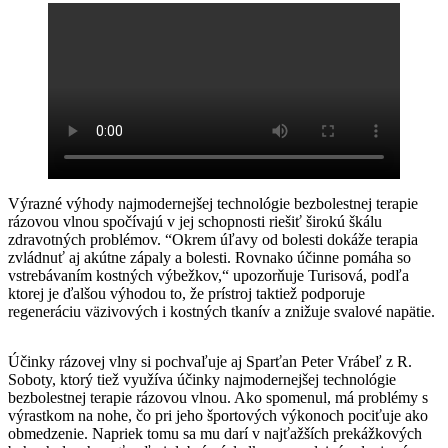
Výrazné výhody najmodernejšej technológie bezbolestnej terapie
rázovou vlnou spočívajú v jej schopnosti riešiť širokú škálu
zdravotných problémov. “Okrem úľavy od bolesti dokáže terapia
zvládnuť aj akútne zápaly a bolesti. Rovnako účinne pomáha so
vstrebávaním kostných výbežkov,“ upozorňuje Turisová, podľa
ktorej je ďalšou výhodou to, že prístroj taktiež podporuje
regeneráciu väzivových i kostných tkanív a znižuje svalové napätie.
Účinky rázovej vlny si pochvaľuje aj Sparťan Peter Vrábeľ z R.
Soboty, ktorý tiež využíva účinky najmodernejšej technológie
bezbolestnej terapie rázovou vlnou. Ako spomenul, má problémy s
výrastkom na nohe, čo pri jeho športových výkonoch pociťuje ako
obmedzenie. Napriek tomu sa mu darí v najťažších prekážkových