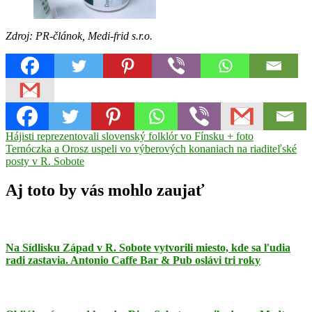
Zdroj: PR-článok, Medi-frid s.r.o.
Navigácia
Previous
bolesť
Hájisti reprezentovali slovenský folklór vo Fínsku + foto
Diagnostické
Post:
Next
Centrum
Ternóczka a Orosz uspeli vo výberových konaniach na riaditeľské
hojenie
klby
novinka
rázová
v
Post:
vlna
posty v R. Sobote
Rimavská
článku
Sobota
ShockWave
Dual
Aj toto by vás mohlo zaujať
Power
šľachy
terapia
TriJALUX
Na Sídlisku Západ v R. Sobote vytvorili miesto, kde sa ľudia
radi zastavia. Antonio Caffe Bar & Pub oslávi tri roky