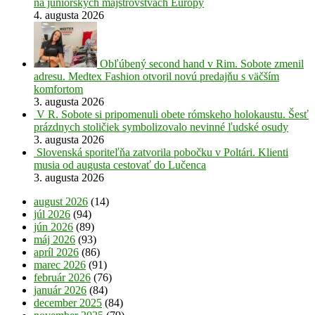
na juniorských majstrovstvách Európy
4. augusta 2026
Obľúbený second hand v Rim. Sobote zmenil
adresu. Medtex Fashion otvoril novú predajňu s väčším
komfortom
3. augusta 2026
V R. Sobote si pripomenuli obete rómskeho holokaustu. Šesť
prázdnych stoličiek symbolizovalo nevinné ľudské osudy
3. augusta 2026
Slovenská sporiteľňa zatvorila pobočku v Poltári. Klienti
musia od augusta cestovať do Lučenca
3. augusta 2026
august 2026
(14)
júl 2026
(94)
jún 2026
(89)
máj 2026
(93)
apríl 2026
(86)
marec 2026
(91)
február 2026
(76)
január 2026
(84)
december 2025
(84)