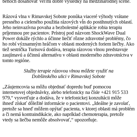
behoch dosahovať veľmi dobré výsledky na medzinárodnej scéne.
Rázová vlna v Rimavskej Sobote ponúka viaceré výhody vrátane
presného a cieleného použitia rázových vĺn do postihnutých oblastí.
Jeho neinvazívna povaha a bezbolestné aplikácie robia terapiu
príjemnou pre pacientov. Prístroj pod názvom ShockWave Dual
Power dokáže rýchlo a účinne liečiť rôzne zdravotné problémy, čo
ho robí významným hráčom v oblasti moderných foriem liečby. Ako
tiež sestrička Turisová dodáva, terapia rázovou vlnou predstavuje
zaujímavú a účinnú alternatívu v oblasti moderného zdravotníctva v
tomto regióne.
Služby terapie rázovou vlnou môžete využiť na
Dobšinského ulici
v Rimavskej Sobote
„Záujemcovia sa môžu objednať dopredu buď pomocou
internetovej objednávky, alebo telefonicky na čísle +421 915 533
979,“ vysvetľuje a dodáva, že v telefonickej konzultácii môže
ihneď získať dôležité informácie o pacientovi. „Ideálne je zavolať,
pretože sa hneď môžem opýtať pacienta, v ktorej oblasti má problém
a či nemá kontraindikácie, ako napríklad chemoterapia, pretože
vtedy sa liečba nemôže absolvovať,“ upozorňuje.