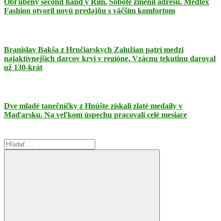
Obľúbený second hand v Rim. Sobote zmenil adresu. Medtex
Fashion otvoril novú predajňu s väčším komfortom
Branislav Bakša z Hrnčiarskych Zalužian patrí medzi
najaktívnejších darcov krvi v regióne. Vzácnu tekutinu daroval
už 130-krát
Dve mladé tanečníčky z Hnúšte získali zlaté medaily v
Maďarsku. Na veľkom úspechu pracovali celé mesiace
Search
for: