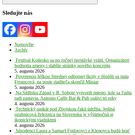
Search
Sledujte nás
Najnovšie
Archív
Festival Koliesko sa po ročnej prestávke vrátil. Organizátori
hodnotia zmeny i slabšie stránky nového konceptu
5. augusta 2026
Poverenou šéfkou Strednej odbornej školy v Hnúšti sa stala
Ferancová, na poste riaditeľa skončil Mäsiar
5. augusta 2026
Na Sídlisku Západ v R. Sobote vytvorili miesto, kde sa ľudia
radi zastavia. Antonio Caffe Bar & Pub oslávi tri roky
4. augusta 2026
Technický unikát pod Zbojskou čaká údržba. Jediná
ozubnicová železnica na Slovensku je výnimočná aj
ikonickými viaduktmi
4. augusta 2026
Súrodenci Laura a Samuel Fodorovci z Klenovca budú hrať