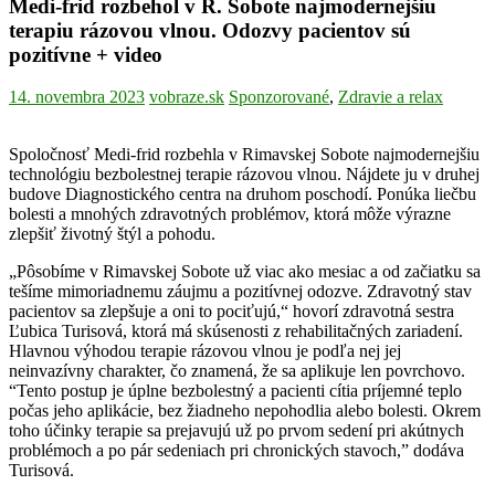
Medi-frid rozbehol v R. Sobote najmodernejšiu
terapiu rázovou vlnou. Odozvy pacientov sú
pozitívne + video
14. novembra 2023
vobraze.sk
Sponzorované
,
Zdravie a relax
Spoločnosť Medi-frid rozbehla v Rimavskej Sobote najmodernejšiu
technológiu bezbolestnej terapie rázovou vlnou. Nájdete ju v druhej
budove Diagnostického centra na druhom poschodí. Ponúka liečbu
bolesti a mnohých zdravotných problémov, ktorá môže výrazne
zlepšiť životný štýl a pohodu.
„Pôsobíme v Rimavskej Sobote už viac ako mesiac a od začiatku sa
tešíme mimoriadnemu záujmu a pozitívnej odozve. Zdravotný stav
pacientov sa zlepšuje a oni to pociťujú,“ hovorí zdravotná sestra
Ľubica Turisová, ktorá má skúsenosti z rehabilitačných zariadení.
Hlavnou výhodou terapie rázovou vlnou je podľa nej jej
neinvazívny charakter, čo znamená, že sa aplikuje len povrchovo.
“Tento postup je úplne bezbolestný a pacienti cítia príjemné teplo
počas jeho aplikácie, bez žiadneho nepohodlia alebo bolesti. Okrem
toho účinky terapie sa prejavujú už po prvom sedení pri akútnych
problémoch a po pár sedeniach pri chronických stavoch,” dodáva
Turisová.