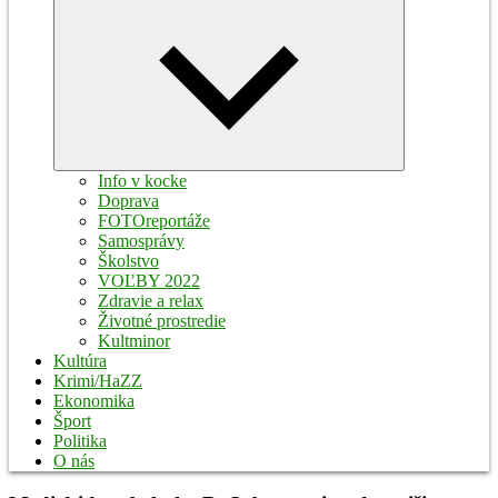
Expand
child
menu
Info v kocke
Doprava
FOTOreportáže
Samosprávy
Školstvo
VOĽBY 2022
Zdravie a relax
Životné prostredie
Kultminor
Kultúra
Krimi/HaZZ
Ekonomika
Šport
Politika
O nás