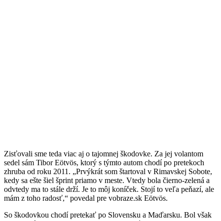
Zisťovali sme teda viac aj o tajomnej škodovke. Za jej volantom
sedel sám Tibor Eötvös, ktorý s týmto autom chodí po pretekoch
zhruba od roku 2011. „Prvýkrát som štartoval v Rimavskej Sobote,
kedy sa ešte šiel šprint priamo v meste. Vtedy bola čierno-zelená a
odvtedy ma to stále drží. Je to môj koníček. Stojí to veľa peňazí, ale
mám z toho radosť,“ povedal pre vobraze.sk Eötvös.
So škodovkou chodí pretekať po Slovensku a Maďarsku. Bol však