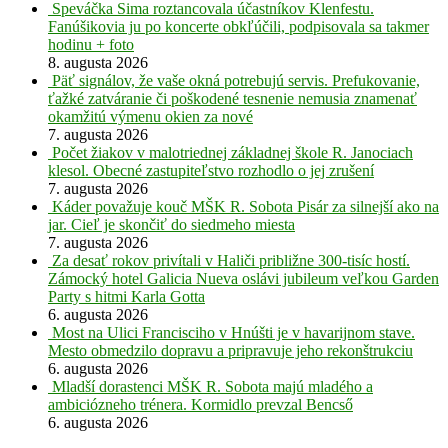
Speváčka Sima roztancovala účastníkov Klenfestu.
Fanúšikovia ju po koncerte obkľúčili, podpisovala sa takmer
hodinu + foto
8. augusta 2026
Päť signálov, že vaše okná potrebujú servis. Prefukovanie,
ťažké zatváranie či poškodené tesnenie nemusia znamenať
okamžitú výmenu okien za nové
7. augusta 2026
Počet žiakov v malotriednej základnej škole R. Janociach
klesol. Obecné zastupiteľstvo rozhodlo o jej zrušení
7. augusta 2026
Káder považuje kouč MŠK R. Sobota Pisár za silnejší ako na
jar. Cieľ je skončiť do siedmeho miesta
7. augusta 2026
Za desať rokov privítali v Haliči približne 300-tisíc hostí.
Zámocký hotel Galicia Nueva oslávi jubileum veľkou Garden
Party s hitmi Karla Gotta
6. augusta 2026
Most na Ulici Francisciho v Hnúšti je v havarijnom stave.
Mesto obmedzilo dopravu a pripravuje jeho rekonštrukciu
6. augusta 2026
Mladší dorastenci MŠK R. Sobota majú mladého a
ambiciózneho trénera. Kormidlo prevzal Bencső
6. augusta 2026