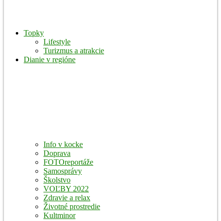
Topky
Lifestyle
Turizmus a atrakcie
Dianie v regióne
Info v kocke
Doprava
FOTOreportáže
Samosprávy
Školstvo
VOĽBY 2022
Zdravie a relax
Životné prostredie
Kultminor