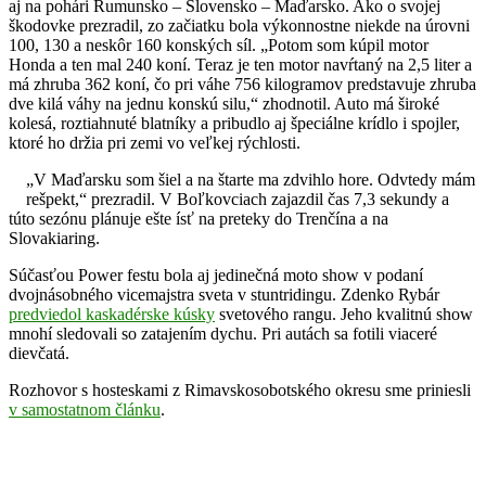
aj na pohári Rumunsko – Slovensko – Maďarsko. Ako o svojej
škodovke prezradil, zo začiatku bola výkonnostne niekde na úrovni
100, 130 a neskôr 160 konských síl. „Potom som kúpil motor
Honda a ten mal 240 koní. Teraz je ten motor navŕtaný na 2,5 liter a
má zhruba 362 koní, čo pri váhe 756 kilogramov predstavuje zhruba
dve kilá váhy na jednu konskú silu,“ zhodnotil. Auto má široké
kolesá, roztiahnuté blatníky a pribudlo aj špeciálne krídlo i spojler,
ktoré ho držia pri zemi vo veľkej rýchlosti.
„V Maďarsku som šiel a na štarte ma zdvihlo hore. Odvtedy mám
rešpekt,“ prezradil. V Boľkovciach zajazdil čas 7,3 sekundy a
túto sezónu plánuje ešte ísť na preteky do Trenčína a na
Slovakiaring.
Súčasťou Power festu bola aj jedinečná moto show v podaní
dvojnásobného vicemajstra sveta v stuntridingu. Zdenko Rybár
predviedol kaskadérske kúsky
svetového rangu. Jeho kvalitnú show
mnohí sledovali so zatajením dychu. Pri autách sa fotili viaceré
dievčatá.
Rozhovor s hosteskami z Rimavskosobotského okresu sme priniesli
v samostatnom článku
.