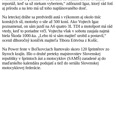
reportáž, keď sa už niekam vyberiem,“ zdôraznil Igaz, ktorý rád fotí
aj prírodu a na leto má už toho naplánovaného dosť.
Na leteckej dráhe sa predviedli autá s výkonom aj okolo tisíc
konských síl, motorky o sile až 500 koní. Ako Vojtech Igaz
poznamenal, on sám jazdí na A6 quatro 3L TDI a motošport má rád
vtedy, keď to poriadne vrčí. Vojtecha však v sobotu zaujala najmä
biela Škoda 1000-ka. „Lebo tú si sám majiteľ urobil a postavil,“
ocenil dlhoročný koníček majiteľa Tibora Eötvösa z Košíc.
Na Power feste v Boľkovciach štartovalo skoro 120 šprintérov zo
štyroch krajín. Išlo o druhé preteky majstrovstiev Slovenskej
republiky v šprintoch áut a motocyklov (SAMŠ) zaradené aj do
maďarského kalendára podujatí a tiež do seriálu Slovenskej
motocyklovej federácie.