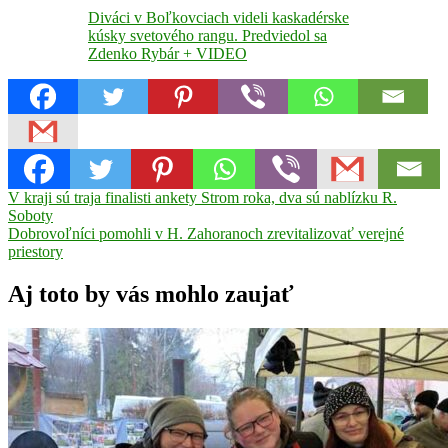
Diváci v Boľkovciach videli kaskadérske
kúsky svetového rangu. Predviedol sa
Zdenko Rybár + VIDEO
Navigácia
Previous
Boľkovce
V kraji sú traja finalisti ankety Strom roka, dva sú nablízku R.
Škoda
TEATRO
Post:
Power
Soboty
v
Next
fest
Dobrovoľníci pomohli v H. Zahoranoch zrevitalizovať verejné
Tornaľa
Vojtech
článku
Post:
Igaz
priestory
Aj toto by vás mohlo zaujať