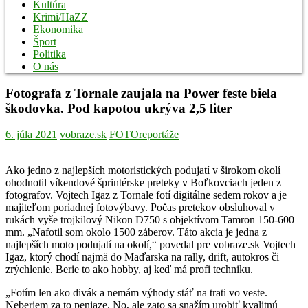
Kultúra
Krimi/HaZZ
Ekonomika
Šport
Politika
O nás
Fotografa z Tornale zaujala na Power feste biela
škodovka. Pod kapotou ukrýva 2,5 liter
6. júla 2021
vobraze.sk
FOTOreportáže
Ako jedno z najlepších motoristických podujatí v širokom okolí
ohodnotil víkendové šprintérske preteky v Boľkovciach jeden z
fotografov. Vojtech Igaz z Tornale fotí digitálne sedem rokov a je
majiteľom poriadnej fotovýbavy. Počas pretekov obsluhoval v
rukách vyše trojkilový Nikon D750 s objektívom Tamron 150-600
mm. „Nafotil som okolo 1500 záberov. Táto akcia je jedna z
najlepších moto podujatí na okolí,“ povedal pre vobraze.sk Vojtech
Igaz, ktorý chodí najmä do Maďarska na rally, drift, autokros či
zrýchlenie. Berie to ako hobby, aj keď má profi techniku.
„Fotím len ako divák a nemám výhody stáť na trati vo veste.
Neberiem za to peniaze. No, ale zato sa snažím urobiť kvalitnú