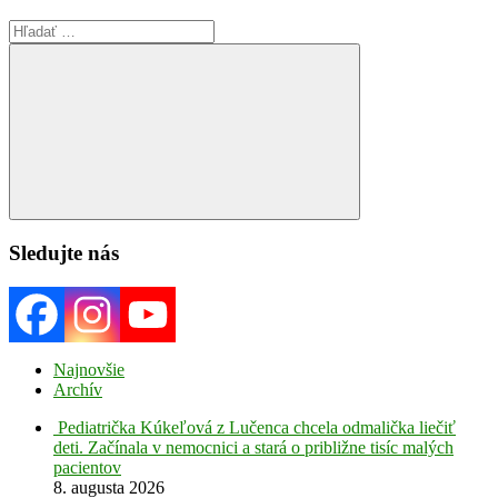
Search
for:
Search
Sledujte nás
Najnovšie
Archív
Pediatrička Kúkeľová z Lučenca chcela odmalička liečiť
deti. Začínala v nemocnici a stará o približne tisíc malých
pacientov
8. augusta 2026