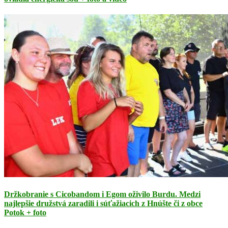
Držkobranie s Cicobandom i Egom oživilo Burdu. Medzi
najlepšie družstvá zaradili i súťažiacich z Hnúšte či z obce
Potok + foto