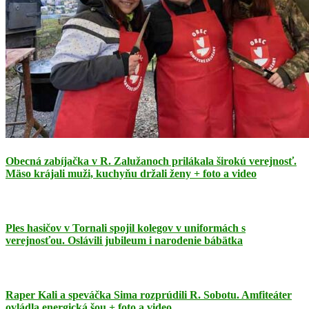
Obecná zabíjačka v R. Zalužanoch prilákala širokú verejnosť.
Mäso krájali muži, kuchyňu držali ženy + foto a video
Ples hasičov v Tornali spojil kolegov v uniformách s
verejnosťou. Oslávili jubileum i narodenie bábätka
Raper Kali a speváčka Sima rozprúdili R. Sobotu. Amfiteáter
ovládla energická šou + foto a video