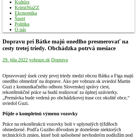
Kultúra
Krimi/HaZZ
Ekonomika
Šport
Politika
O nás
Dopravu pri Bátke majú onedlho presmerovať na
cesty tretej triedy. Obchádzka potrvá mesiace
29. júla 2022
vobraze.sk
Doprava
Opravovaný úsek cesty prvej triedy medzi obcou Bátka a Figa majú
onedlho obmedziť na doprave. Ako pre vobraze.sk uviedol Martin
Guzi z komunikačného odboru Slovenskej správy ciest,
rekonštrukčné práce sa budú realizovať za úplnej uzávierky.
„Premávka bude vedená po obchádzkovej trase cez okolité obce,“
uviedol Guzi.
Pôjde o kompletnú výmenu vozovky
Práce na rekonštrukcii vozovky boli v uplynulých týždňoch
obmedzené. Podľa Guziho dôvodom je doriešenie niektorých
technických zmien, ktoré boli spôsobené nevhodným podložím pod