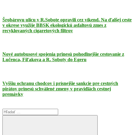
Šrobárovu ulicu v R.Sobote opravili cez víkend. Na ďalšej ceste
v okrese využije BBSK ekologickú asfaltovú zmes z
recyklovaných cigaretových filtrov
Nové autobusové spojenia prinesú pohodlnejšie cestovanie z
Lučenca, Fiľakova a R. Soboty do Egeru
Vyššiu ochranu chodcov i prísnejšie sankcie pre cestných
pirátov prinesú schválené zmeny v pravidlách cestnej
premávky
Search
for: