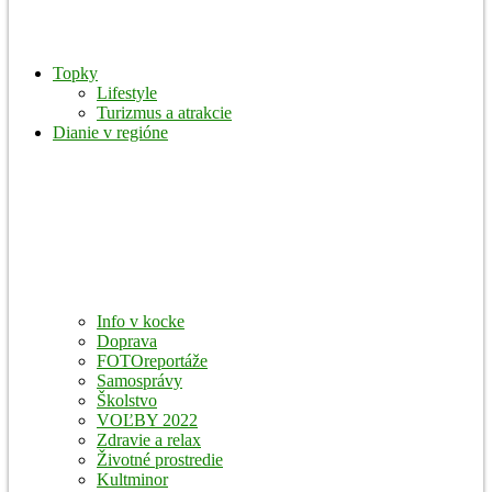
Topky
Lifestyle
Turizmus a atrakcie
Dianie v regióne
Info v kocke
Doprava
FOTOreportáže
Samosprávy
Školstvo
VOĽBY 2022
Zdravie a relax
Životné prostredie
Kultminor