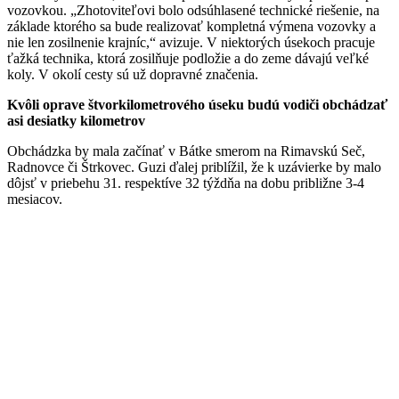
vozovkou. „Zhotoviteľovi bolo odsúhlasené technické riešenie, na
základe ktorého sa bude realizovať kompletná výmena vozovky a
nie len zosilnenie krajníc,“ avizuje. V niektorých úsekoch pracuje
ťažká technika, ktorá zosilňuje podložie a do zeme dávajú veľké
koly. V okolí cesty sú už dopravné značenia.
Kvôli oprave štvorkilometrového úseku budú vodiči obchádzať
asi desiatky kilometrov
Obchádzka by mala začínať v Bátke smerom na Rimavskú Seč,
Radnovce či Štrkovec. Guzi ďalej priblížil, že k uzávierke by malo
dôjsť v priebehu 31. respektíve 32 týždňa na dobu približne 3-4
mesiacov.