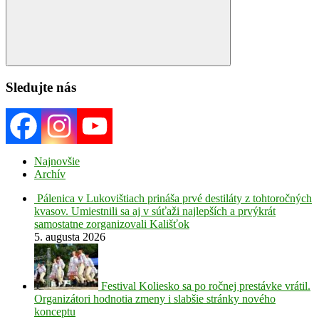
Search
Sledujte nás
Najnovšie
Archív
Pálenica v Lukovištiach prináša prvé destiláty z tohtoročných
kvasov. Umiestnili sa aj v súťaži najlepších a prvýkrát
samostatne zorganizovali Kališťok
5. augusta 2026
Festival Koliesko sa po ročnej prestávke vrátil.
Organizátori hodnotia zmeny i slabšie stránky nového
konceptu