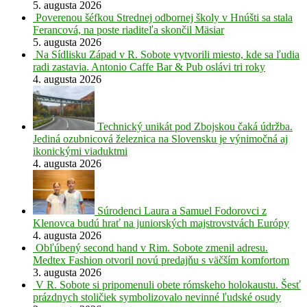
5. augusta 2026
Poverenou šéfkou Strednej odbornej školy v Hnúšti sa stala
Ferancová, na poste riaditeľa skončil Mäsiar
5. augusta 2026
Na Sídlisku Západ v R. Sobote vytvorili miesto, kde sa ľudia
radi zastavia. Antonio Caffe Bar & Pub oslávi tri roky
4. augusta 2026
Technický unikát pod Zbojskou čaká údržba.
Jediná ozubnicová železnica na Slovensku je výnimočná aj
ikonickými viaduktmi
4. augusta 2026
Súrodenci Laura a Samuel Fodorovci z
Klenovca budú hrať na juniorských majstrovstvách Európy
4. augusta 2026
Obľúbený second hand v Rim. Sobote zmenil adresu.
Medtex Fashion otvoril novú predajňu s väčším komfortom
3. augusta 2026
V R. Sobote si pripomenuli obete rómskeho holokaustu. Šesť
prázdnych stoličiek symbolizovalo nevinné ľudské osudy