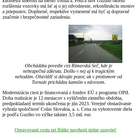
kilometra smerom na mesto Tornaľa. Podľa slov Guziho okrem
rozšírenia vozovky má ísť aj o jej odvodnenie, rekonštrukciu mostov
a priepustov. Doplnené, respektíve vymenené má byť aj dopravné
značenie i bezpečnostné zariadenia.
Obchádzka povedie cez Rimavskú Seč, kde je
nebezpečná zákruta. Došlo v nej aj k tragickým
nehodám. Obzvlášť si dávajte pozor, ak v protismere od
Tornale prichádza kamión s návesom.
Modernizácia ciest je financovaná z fondov EÚ z programu OPII.
Doba realizácie je 12 mesiacov s vylúčením zimného obdobia,
predpokladaný termín ukončenia je jún 2023. Verejné obstarávanie
vyhrala spoločnosť Colas Slovakia, a. s. Cena za vyhotovenie diela
je podľa Guziho vo výške takmer 3,5 mil. eur.
Opravovanú cestu pri Bátke navrhujú úplne uzavrieť