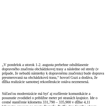
„V pondelok a utorok 1-2. augusta prebehne odsúhlasenie
dopravného značenia obchádzkovej trasy a následne od stredy (v
prípade, že nebudú námietky k dopravnému značeniu) bude doprava
presmerovaná na obchádzkovú trasu,“ hovorí Guzi a dodáva, že
dĺžka realizácie samotnej rekonštrukcie ostáva nezmenená.
Súčasťou modernizácie má byť aj rozšírenie komunikácie a
posunutie zvodidiel o približne meter pri stranách krajnice. Ide o
cestné staničenie kilometra 331,790 – 335,900 v dĺžke 4,11