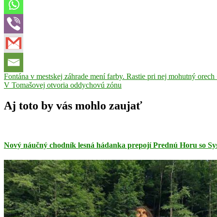
Navigácia
Previous
Lučenec
Fontána v mestskej záhrade mení farby. Rastie pri nej mohutný orech
Parný
Post:
Next
rušeň
V Tomašovej otvoria oddychovú zónu
Poltár
Sklársky
v
Post:
expres
Zbojnícky
článku
expres
Aj toto by vás mohlo zaujať
Nový náučný chodník lesná hádanka prepojí Prednú Horu so S