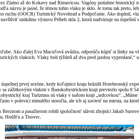
cez Zlatno až do Kokavy nad Rimavicou. Vagóny potiahne historický m
podľa názvu je jasné, že témou tohto vlaku je sklo. Je tomu tak preto, 
ého ruchu (OOCR) Turistický Novohrad a Podpoľanie. Ako doplnil, vla
avštíviť unikátnu výstavu Príbeh skla 2, ktorá nadväzuje na úspešnú v
obľube. Ako ďalej Eva Macuľová uvádza, odporúča kúpiť si lístky na vl
storických vlakoch. Vlaky boli týždeň až dva pred jazdou vypredané,“ up
úspešnej prvej sezóne, kedy koľajnice kraja brázdil Horehronský expres
ny sa zážitkovými vlakmi v Banskobystrickom kraji previezlo spolu 8 5
strický kraj Turizmus sú vlaky v našom kraji „srdcovkou“. „Máme ich
asto v polovici minulého storočia, ale ich aj zaviesť na miesta, na kto
s Breznom a pasažierom robili spoločnosť slávni zbojníci Jakub Surov
u, Hnúšťu a Tisovec.