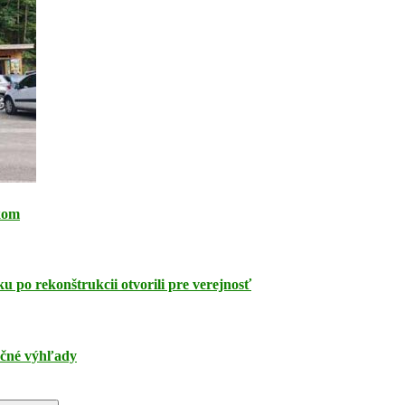
kom
 po rekonštrukcii otvorili pre verejnosť
ečné výhľady