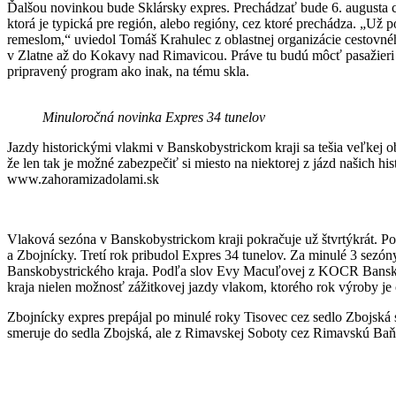
Ďalšou novinkou bude Sklársky expres. Prechádzať bude 6. augusta 
ktorá je typická pre región, alebo regióny, cez ktoré prechádza. „Už 
remeslom,“ uviedol Tomáš Krahulec z oblastnej organizácie cestovn
v Zlatne až do Kokavy nad Rimavicou. Práve tu budú môcť pasažieri n
pripravený program ako inak, na tému skla.
Minuloročná novinka Expres 34 tunelov
Jazdy historickými vlakmi v Banskobystrickom kraji sa tešia veľkej 
že len tak je možné zabezpečiť si miesto na niektorej z jázd našich hi
www.zahoramizadolami.sk
Vlaková sezóna v Banskobystrickom kraji pokračuje už štvrtýkrát. Po 
a Zbojnícky. Tretí rok pribudol Expres 34 tunelov. Za minulé 3 sezó
Banskobystrického kraja. Podľa slov Evy Macuľovej z KOCR Banskoby
kraja nielen možnosť zážitkovej jazdy vlakom, ktorého rok výroby je č
Zbojnícky expres prepájal po minulé roky Tisovec cez sedlo Zbojská 
smeruje do sedla Zbojská, ale z Rimavskej Soboty cez Rimavskú Baň