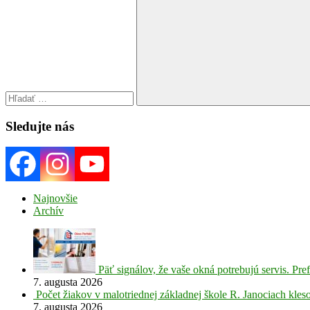
Search
for:
Search
Sledujte nás
Najnovšie
Archív
Päť signálov, že vaše okná potrebujú servis. P
7. augusta 2026
Počet žiakov v malotriednej základnej škole R. Janociach kleso
7. augusta 2026