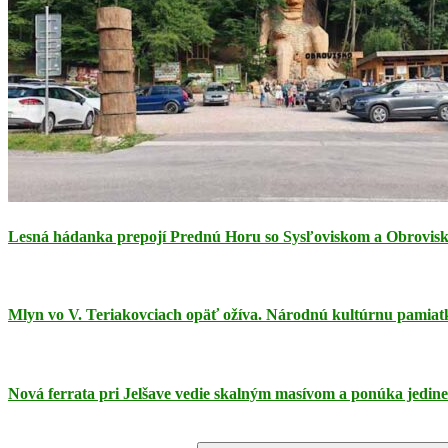
Lesná hádanka prepojí Prednú Horu so Sysľoviskom a Obrovis
Mlyn vo V. Teriakovciach opäť ožíva. Národnú kultúrnu pamiatku
Nová ferrata pri Jelšave vedie skalným masívom a ponúka jedin