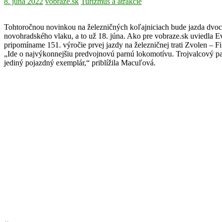
8. júna 2022
vobraze.sk
Turizmus a atrakcie
Tohtoročnou novinkou na železničných koľajniciach bude jazda dvoch
novohradského vlaku, a to už 18. júna. Ako pre vobraze.sk uviedla 
pripomíname 151. výročie prvej jazdy na železničnej trati Zvolen –
„Ide o najvýkonnejšiu predvojnovú parnú lokomotívu. Trojvalcový par
jediný pojazdný exemplár,“ priblížila Macuľová.