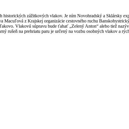
 historických zážitkových vlakov. Je ním Novohradský a Sklársky expr
Eva Macuľová z Krajskej organizácie cestovného ruchu Banskobystrický
 Fiľakovo. Vlakovú súpravu bude ťahať „Zelený Anton“ alebo tiež nazý
ný rušeň na prehriatu paru je určený na vozbu osobných vlakov a rýchl