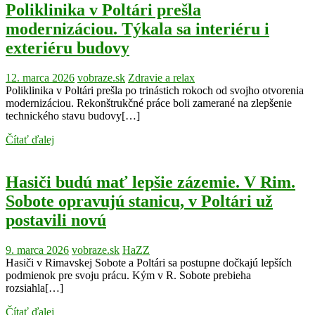
Poliklinika v Poltári prešla
modernizáciou. Týkala sa interiéru i
exteriéru budovy
12. marca 2026
vobraze.sk
Zdravie a relax
Poliklinika v Poltári prešla po trinástich rokoch od svojho otvorenia
modernizáciou. Rekonštrukčné práce boli zamerané na zlepšenie
technického stavu budovy[…]
Čítať ďalej
Hasiči budú mať lepšie zázemie. V Rim.
Sobote opravujú stanicu, v Poltári už
postavili novú
9. marca 2026
vobraze.sk
HaZZ
Hasiči v Rimavskej Sobote a Poltári sa postupne dočkajú lepších
podmienok pre svoju prácu. Kým v R. Sobote prebieha
rozsiahla[…]
Čítať ďalej