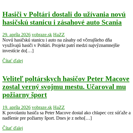
Hasiči v Poltári dostali do užívania novú
hasičskú stanicu i zásahové auto Scania
29. apríla 2026
vobraze.sk
HaZZ
Novú hasičskú stanicu i auto na zásahy od včerajšieho dňa
využívajú hasiči v Poltári. Projekt patrí medzi najvýznamnejšie
investície do[…]
Čítať ďalej
Veliteľ poltárskych hasičov Peter Macove
zostal verný svojmu mestu. Učaroval mu
požiarny šport
19. apríla 2026
vobraze.sk
HaZZ
K povolaniu hasiča sa Peter Macove dostal ako chlapec cez súťaže a
nadšenie pre požiarny šport. Dnes je z neho[…]
Čítať ďalej