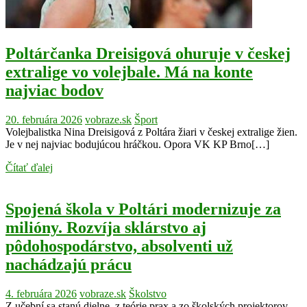
Poltárčanka Dreisigová ohuruje v českej
extralige vo volejbale. Má na konte
najviac bodov
20. februára 2026
vobraze.sk
Šport
Volejbalistka Nina Dreisigová z Poltára žiari v českej extralige žien.
Je v nej najviac bodujúcou hráčkou. Opora VK KP Brno[…]
Čítať ďalej
Spojená škola v Poltári modernizuje za
milióny. Rozvíja sklárstvo aj
pôdohospodárstvo, absolventi už
nachádzajú prácu
4. februára 2026
vobraze.sk
Školstvo
Z učební sa stanú dielne, z teórie prax a zo školských projektorov