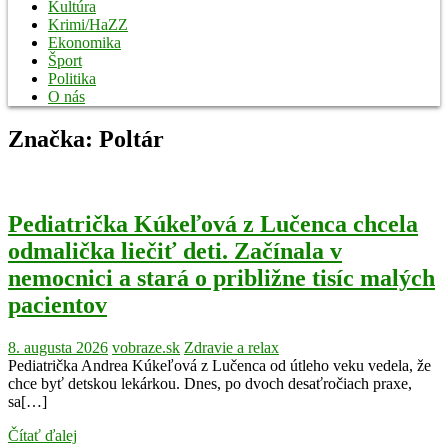
Kultúra
Krimi/HaZZ
Ekonomika
Šport
Politika
O nás
Značka:
Poltár
Pediatrička Kúkeľová z Lučenca chcela
odmalička liečiť deti. Začínala v
nemocnici a stará o približne tisíc malých
pacientov
8. augusta 2026
vobraze.sk
Zdravie a relax
Pediatrička Andrea Kúkeľová z Lučenca od útleho veku vedela, že
chce byť detskou lekárkou. Dnes, po dvoch desaťročiach praxe,
sa[…]
Čítať ďalej