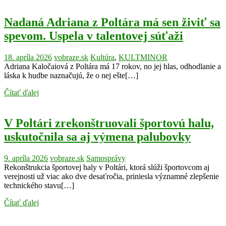
Nadaná Adriana z Poltára má sen živiť sa
spevom. Uspela v talentovej súťaži
18. apríla 2026
vobraze.sk
Kultúra
,
KULTMINOR
Adriana Kaločaiová z Poltára má 17 rokov, no jej hlas, odhodlanie a
láska k hudbe naznačujú, že o nej ešte[…]
Čítať ďalej
V Poltári zrekonštruovali športovú halu,
uskutočnila sa aj výmena palubovky
9. apríla 2026
vobraze.sk
Samosprávy
Rekonštrukcia športovej haly v Poltári, ktorá slúži športovcom aj
verejnosti už viac ako dve desaťročia, priniesla významné zlepšenie
technického stavu[…]
Čítať ďalej