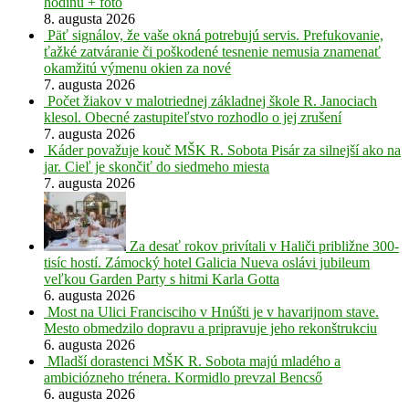
hodinu + foto
8. augusta 2026
Päť signálov, že vaše okná potrebujú servis. Prefukovanie,
ťažké zatváranie či poškodené tesnenie nemusia znamenať
okamžitú výmenu okien za nové
7. augusta 2026
Počet žiakov v malotriednej základnej škole R. Janociach
klesol. Obecné zastupiteľstvo rozhodlo o jej zrušení
7. augusta 2026
Káder považuje kouč MŠK R. Sobota Pisár za silnejší ako na
jar. Cieľ je skončiť do siedmeho miesta
7. augusta 2026
Za desať rokov privítali v Haliči približne 300-
tisíc hostí. Zámocký hotel Galicia Nueva oslávi jubileum
veľkou Garden Party s hitmi Karla Gotta
6. augusta 2026
Most na Ulici Francisciho v Hnúšti je v havarijnom stave.
Mesto obmedzilo dopravu a pripravuje jeho rekonštrukciu
6. augusta 2026
Mladší dorastenci MŠK R. Sobota majú mladého a
ambiciózneho trénera. Kormidlo prevzal Bencső
6. augusta 2026