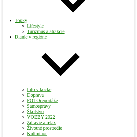
Topky
Lifestyle
Turizmus a atrakcie
Dianie v regióne
Info v kocke
Doprava
FOTOreportáže
Samosprávy
Školstvo
VOĽBY 2022
Zdravie a relax
Životné prostredie
Kultminor