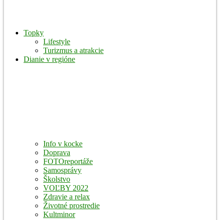
Topky
Lifestyle
Turizmus a atrakcie
Dianie v regióne
Info v kocke
Doprava
FOTOreportáže
Samosprávy
Školstvo
VOĽBY 2022
Zdravie a relax
Životné prostredie
Kultminor