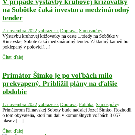
V prípade výstavby kruhovej križovatky
na Sobôtke čaká investora medzinárodný
tender
2. novembra 2022
vobraze.sk
Doprava
,
Samosprávy
Výstavbu kruhovej križovatky na ceste 1.triedy na Sobôtke v
Rimavskej Sobote čaká medzinárodný tender. Základný kameň bol
poklepaný v polovici[…]
Čítať ďalej
Primátor Šimko je po voľbách milo
prekvapený. Priblížil plány na ďalšie
obdobie
1. novembra 2022
vobraze.sk
Doprava
,
Politika
,
Samosprávy
Primátorom Rimavskej Soboty bude naďalej Jozef Šimko. Rozhodli
o tom obyvatelia, ktorí mu dali v komunálnych voľbách 3 057
hlasov.[…]
Čítať ďalej