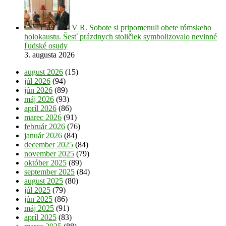
V R. Sobote si pripomenuli obete rómskeho
holokaustu. Šesť prázdnych stoličiek symbolizovalo nevinné
ľudské osudy
3. augusta 2026
august 2026
(15)
júl 2026
(94)
jún 2026
(89)
máj 2026
(93)
apríl 2026
(86)
marec 2026
(91)
február 2026
(76)
január 2026
(84)
december 2025
(84)
november 2025
(79)
október 2025
(89)
september 2025
(84)
august 2025
(80)
júl 2025
(79)
jún 2025
(86)
máj 2025
(91)
apríl 2025
(83)