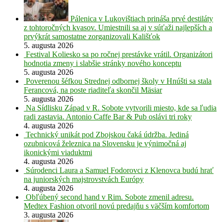
Pálenica v Lukovištiach prináša prvé destiláty
z tohtoročných kvasov. Umiestnili sa aj v súťaži najlepších a
prvýkrát samostatne zorganizovali Kališťok
5. augusta 2026
Festival Koliesko sa po ročnej prestávke vrátil. Organizátori
hodnotia zmeny i slabšie stránky nového konceptu
5. augusta 2026
Poverenou šéfkou Strednej odbornej školy v Hnúšti sa stala
Ferancová, na poste riaditeľa skončil Mäsiar
5. augusta 2026
Na Sídlisku Západ v R. Sobote vytvorili miesto, kde sa ľudia
radi zastavia. Antonio Caffe Bar & Pub oslávi tri roky
4. augusta 2026
Technický unikát pod Zbojskou čaká údržba. Jediná
ozubnicová železnica na Slovensku je výnimočná aj
ikonickými viaduktmi
4. augusta 2026
Súrodenci Laura a Samuel Fodorovci z Klenovca budú hrať
na juniorských majstrovstvách Európy
4. augusta 2026
Obľúbený second hand v Rim. Sobote zmenil adresu.
Medtex Fashion otvoril novú predajňu s väčším komfortom
3. augusta 2026