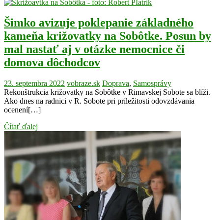
Šimko avizuje poklepanie základného
kameňa križovatky na Sobôtke. Posun by
mal nastať aj v otázke nemocnice či
domova dôchodcov
23. septembra 2022
vobraze.sk
Doprava
,
Samosprávy
Rekonštrukcia križovatky na Sobôtke v Rimavskej Sobote sa blíži.
Ako dnes na radnici v R. Sobote pri príležitosti odovzdávania
ocenení[…]
Čítať ďalej