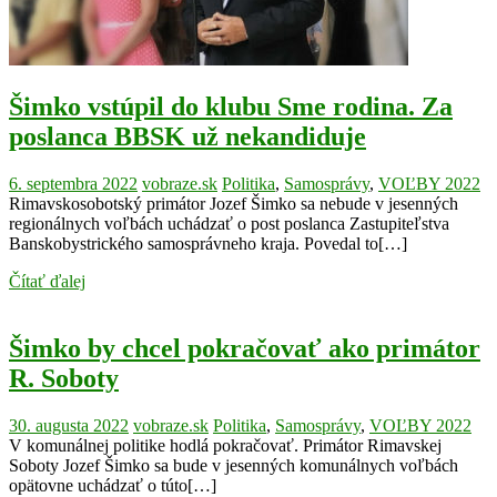
Šimko vstúpil do klubu Sme rodina. Za
poslanca BBSK už nekandiduje
6. septembra 2022
vobraze.sk
Politika
,
Samosprávy
,
VOĽBY 2022
Rimavskosobotský primátor Jozef Šimko sa nebude v jesenných
regionálnych voľbách uchádzať o post poslanca Zastupiteľstva
Banskobystrického samosprávneho kraja. Povedal to[…]
Čítať ďalej
Šimko by chcel pokračovať ako primátor
R. Soboty
30. augusta 2022
vobraze.sk
Politika
,
Samosprávy
,
VOĽBY 2022
V komunálnej politike hodlá pokračovať. Primátor Rimavskej
Soboty Jozef Šimko sa bude v jesenných komunálnych voľbách
opätovne uchádzať o túto[…]