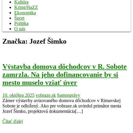
Kultúra
Krimi/HaZZ
Ekonomika
Šport
Politika
O nás
Značka:
Jozef Šimko
Výstavba domova dôchodcov v R. Sobote
zamrzla. Na jeho dofinancovanie by si
mesto muselo vziať úver
10. októbra 2025
vobraze.sk
Samosprávy
Zámer výstavby avizovaného domova dôchodcov v Rimavskej
Sobote je odložený. Ako pre vobraze.sk uviedol primátor mesta
Jozef Šimko, projektová dokumentácia[…]
Čítať ďalej