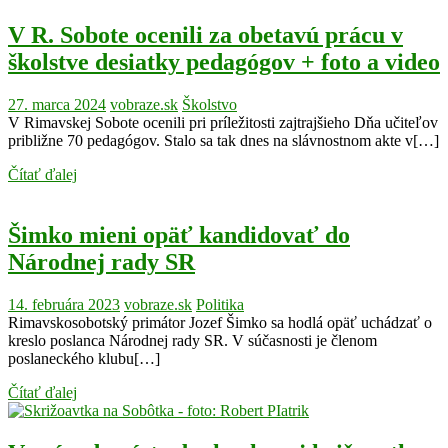
V R. Sobote ocenili za obetavú prácu v
školstve desiatky pedagógov + foto a video
27. marca 2024
vobraze.sk
Školstvo
V Rimavskej Sobote ocenili pri príležitosti zajtrajšieho Dňa učiteľov
približne 70 pedagógov. Stalo sa tak dnes na slávnostnom akte v[…]
Čítať ďalej
Šimko mieni opäť kandidovať do
Národnej rady SR
14. februára 2023
vobraze.sk
Politika
Rimavskosobotský primátor Jozef Šimko sa hodlá opäť uchádzať o
kreslo poslanca Národnej rady SR. V súčasnosti je členom
poslaneckého klubu[…]
Čítať ďalej