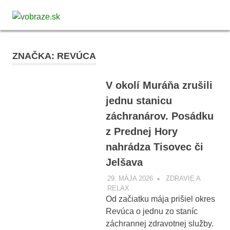
Skip
vobraze.sk
to
MENU
Správy
content
z
Gemera,
ZNAČKA:
REVÚCA
Malohontu
a
Novohradu
V okolí Muráňa zrušili
jednu stanicu
záchranárov. Posádku
z Prednej Hory
nahrádza Tisovec či
Jelšava
29. MÁJA 2026
VOBRAZE.SK
ZDRAVIE A
RELAX
Od začiatku mája prišiel okres
Revúca o jednu zo staníc
záchrannej zdravotnej služby.