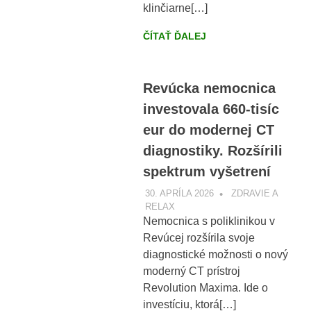
klinčiarne[…]
ČÍTAŤ ĎALEJ
Revúcka nemocnica
investovala 660-tisíc
eur do modernej CT
diagnostiky. Rozšírili
spektrum vyšetrení
30. APRÍLA 2026
VOBRAZE.SK
ZDRAVIE A
RELAX
Nemocnica s poliklinikou v
Revúcej rozšírila svoje
diagnostické možnosti o nový
moderný CT prístroj
Revolution Maxima. Ide o
investíciu, ktorá[…]