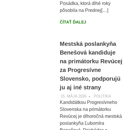
Posádka, ktorá dlhé roky
pôsobila na Prednej[…]
ČÍTAŤ ĎALEJ
Mestská poslankyňa
Benešová kandiduje
na primátorku Revúcej
za Progresívne
Slovensko, podporujú
ju aj iné strany
15. MÁJA 2026
VOBRAZE.SK
POLITIKA
Kandidátkou Progresívneho
Slovenska na primátorku
Revúcej je dlhoročná mestská
poslankyňa Ľubomíra