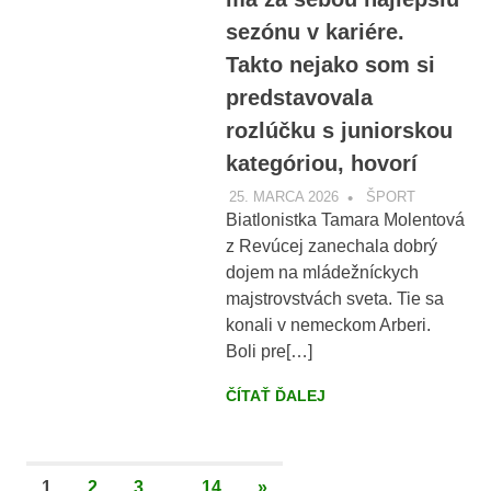
sezónu v kariére.
Takto nejako som si
predstavovala
rozlúčku s juniorskou
kategóriou, hovorí
25. MARCA 2026
VOBRAZE.SK
ŠPORT
Biatlonistka Tamara Molentová
z Revúcej zanechala dobrý
dojem na mládežníckych
majstrovstvách sveta. Tie sa
konali v nemeckom Arberi.
Boli pre[…]
ČÍTAŤ ĎALEJ
Stránkovanie
NEXT
1
2
3
…
14
»