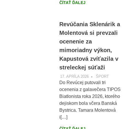
ČÍTAŤ ĎALEJ
Revúčania Sklenárik a
Molentová si prevzali
ocenenie za
mimoriadny výkon,
Kapustová zvíťazila v
streleckej súťaži
17. APRÍLA 2026
VOBRAZE.SK
ŠPORT
Do Revúcej putovali tri
ocenenia z galavečera TIPOS
Biatlonista roka 2026, ktorého
dejiskom bola včera Banská
Bystrica. Tamara Molentová
i[…]
ČÍTAŤ ĎALEJ