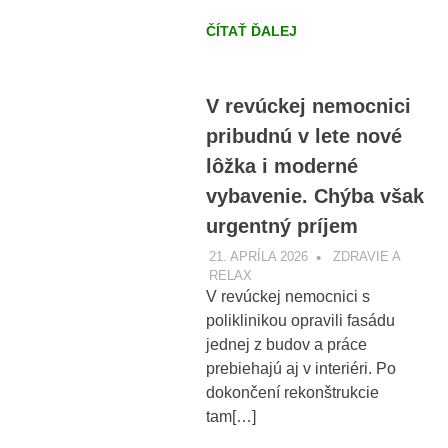
ČÍTAŤ ĎALEJ
V revúckej nemocnici
pribudnú v lete nové
lôžka i moderné
vybavenie. Chýba však
urgentný príjem
21. APRÍLA 2026
VOBRAZE.SK
ZDRAVIE A
RELAX
V revúckej nemocnici s
poliklinikou opravili fasádu
jednej z budov a práce
prebiehajú aj v interiéri. Po
dokončení rekonštrukcie
tam[…]