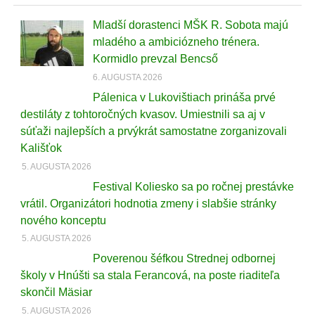
Mladší dorastenci MŠK R. Sobota majú
mladého a ambiciózneho trénera.
Kormidlo prevzal Bencső
6. AUGUSTA 2026
Pálenica v Lukovištiach prináša prvé
destiláty z tohtoročných kvasov. Umiestnili sa aj v
súťaži najlepších a prvýkrát samostatne zorganizovali
Kališťok
5. AUGUSTA 2026
Festival Koliesko sa po ročnej prestávke
vrátil. Organizátori hodnotia zmeny i slabšie stránky
nového konceptu
5. AUGUSTA 2026
Poverenou šéfkou Strednej odbornej
školy v Hnúšti sa stala Ferancová, na poste riaditeľa
skončil Mäsiar
5. AUGUSTA 2026