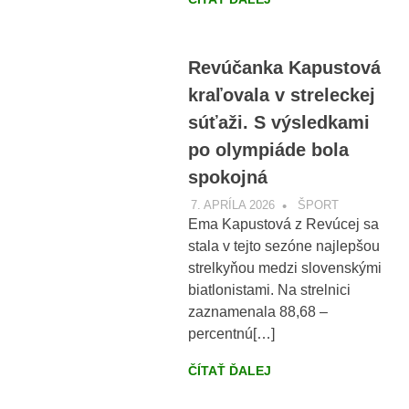
Revúčanka Kapustová
kraľovala v streleckej
súťaži. S výsledkami
po olympiáde bola
spokojná
7. APRÍLA 2026
VOBRAZE.SK
ŠPORT
Ema Kapustová z Revúcej sa
stala v tejto sezóne najlepšou
strelkyňou medzi slovenskými
biatlonistami. Na strelnici
zaznamenala 88,68 –
percentnú[…]
ČÍTAŤ ĎALEJ