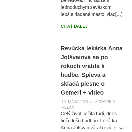
Benešová. Prichádza s
jednoduchým záväzkom:
lepšie riadené mesto, viac[…]
ČÍTAŤ ĎALEJ
Revúcka lekárka Anna
Jolšvaiová sa po
rokoch vrátila k
hudbe. Spieva a
skladá piesne o
Gemeri + video
10. MÁJA 2026
VOBRAZE.SK
ZDRAVIE A
RELAX
Celý život liečila ľudí, dnes
lieči dušu hudbou. Lekárka
Anna Jolšvaiová z Revúcej sa