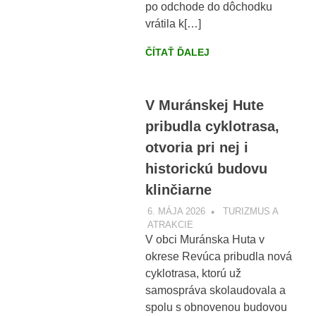
po odchode do dôchodku
vrátila k[…]
ČÍTAŤ ĎALEJ
V Muránskej Hute
pribudla cyklotrasa,
otvoria pri nej i
historickú budovu
klinčiarne
6. MÁJA 2026
VOBRAZE.SK
TURIZMUS A
ATRAKCIE
V obci Muránska Huta v
okrese Revúca pribudla nová
cyklotrasa, ktorú už
samospráva skolaudovala a
spolu s obnovenou budovou