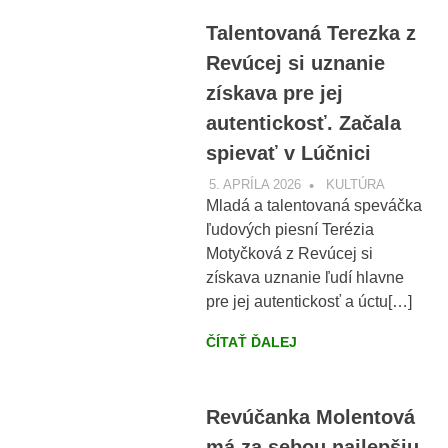
Talentovaná Terezka z
Revúcej si uznanie
získava pre jej
autentickosť. Začala
spievať v Lúčnici
5. APRÍLA 2026
VOBRAZE.SK
KULTÚRA
Mladá a talentovaná speváčka
ľudových piesní Terézia
Motyčková z Revúcej si
získava uznanie ľudí hlavne
pre jej autentickosť a úctu[…]
ČÍTAŤ ĎALEJ
Revúčanka Molentová
má za sebou najlepšiu