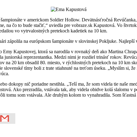
 šampionáte v americkom Soldier Hollow. Devätnásťročná Revúčanka, 
me, na čo to bude stačiť,“ uviedla pre vobraze.sk Kapustová. Vo štvrto
medailou vo vytrvalostných pretekoch kadetiek na 10 km.
uári zápolila na európskom šampionáte v slovinskej Pokljuke. Najlepší 
otto Emy Kapustovej, ktorá sa narodila v rovnaký deň ako Martina Chr
a juniorská reprezentantka. Medzi nimi je rozdiel trinásť rokov. Revú
v na 20 km obsadil 80. miesto, v rýchlostných pretekoch na 10 km skonč
 slovenské tímy boli z trate stiahnuté na treťom úseku. „Myslím si, že 
vúca.
ebo dokopy nič poriadne nestihla. „Teší ma, že som videla tie naše me
ustová. Ako prezradila, vstávala tak, aby videla obidve kolá slalomu v 
vôli tomu som vstávala. Ale druhým kolom to vynahradila. Som šťastná