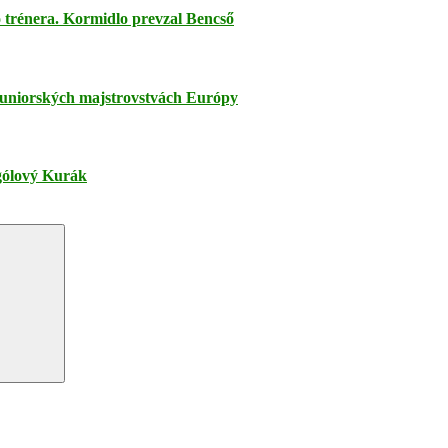
trénera. Kormidlo prevzal Bencső
juniorských majstrovstvách Európy
jgólový Kurák