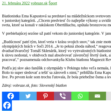
21. februára 2022
vobraze.sk
Šport
Biatlonistka Ema Kapustová sa predstaví na mládežníckom svetovom
v juniorskej kategórii. „Chcem predviesť čo najlepšie výkony a uvidí
sveta, ktoré sa konali v rakúskom Obertilliachu, upútala bronzovou 
V prebiehajúcej sezóne už patrí vekom do juniorskej kategórie. V jan
„Budúcnosť patrí tým, ktorí veria v krásu svojich snov,“ tak znie m
olympijských hrách v Soči 2014. „Je to pekná zhoda náhod,“ reagoval
dvadsaťdvaročný Tomáš Sklenárik, ktorý vo vytrvalostných biatlonisto
k slovu nedostal, v obidvoch mal absolvovať záverečný štvrtý úsek, ale
pracovať,“ poznamenala odchovankyňa Klubu biatlonu Magnezit Re
Podľa jej slov ako fanúšik z olympiády v Pekingu toho veľa nemala, l
Bolo to super sledovať a tešiť sa zároveň s nimi,“ priblížila Ema Kap
live. Po prvom kole som trochu ľutovala, že bola priebežne ôsma a k
Zdroj: vobraze.sk, foto: Slovenský biatlon