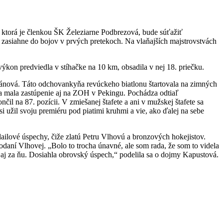
ktorá je členkou ŠK Železiarne Podbrezová, bude súťažiť
k zasiahne do bojov v prvých pretekoch. Na vlaňajších majstrovstvách
výkon predviedla v stíhačke na 10 km, obsadila v nej 18. priečku.
apánová. Táto odchovankyňa revúckeho biatlonu štartovala na zimných
ca mala zastúpenie aj na ZOH v Pekingu. Pochádza odtiaľ
il na 87. pozícii. V zmiešanej štafete a ani v mužskej štafete sa
si užil svoju premiéru pod piatimi kruhmi a vie, ako ďalej na sebe
dailové úspechy, čiže zlatú Petru Vlhovú a bronzových hokejistov.
podaní Vlhovej. „Bolo to trocha únavné, ale som rada, že som to videla
 aj za ňu. Dosiahla obrovský úspech,“ podelila sa o dojmy Kapustová.