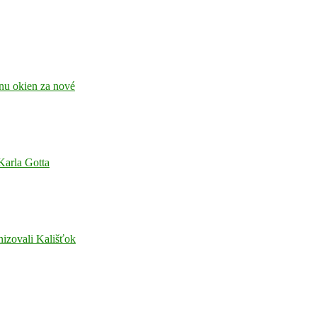
enu okien za nové
 Karla Gotta
nizovali Kališťok