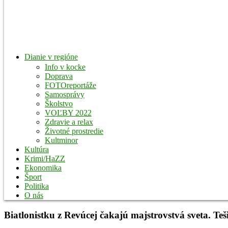
Dianie v regióne
Info v kocke
Doprava
FOTOreportáže
Samosprávy
Školstvo
VOĽBY 2022
Zdravie a relax
Životné prostredie
Kultminor
Kultúra
Krimi/HaZZ
Ekonomika
Šport
Politika
O nás
Biatlonistku z Revúcej čakajú majstrovstvá sveta. Teš