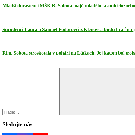
Mladší dorastenci MŠK R. Sobota majú mladého a ambiciózneho 
Súrodenci Laura a Samuel Fodorovci z Klenovca budú hrať na 
Rim. Sobota stroskotala v pohári na Látkach. Jej katom bol tro
Search
for:
Search
Sledujte nás