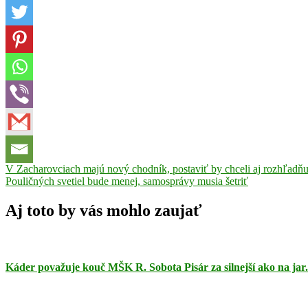
Navigácia
Previous
biatlon
V Zacharovciach majú nový chodník, postaviť by chceli aj rozhľadň
Ema
Post:
Next
Kapustová
Pouličných svetiel bude menej, samosprávy musia šetriť
Revúca
v
Post:
článku
Aj toto by vás mohlo zaujať
Káder považuje kouč MŠK R. Sobota Pisár za silnejší ako na jar.