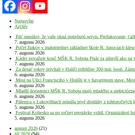
Najnovšie
Archív
Päť signálov, že vaše okná potrebujú servis. Prefukovanie, ť
7. augusta 2026
Počet žiakov v malotriednej základnej škole R. Janociach kleso
7. augusta 2026
Káder považuje kouč MŠK R. Sobota Pisár za silnejší ako na j
7. augusta 2026
Za desať rokov privítali v Haliči približne 300-tisíc hostí. Z
6. augusta 2026
Most na Ulici Francisciho v Hnúšti je v havarijnom stave. Mes
6. augusta 2026
Mladší dorastenci MŠK R. Sobota majú mladého a ambiciózne
6. augusta 2026
Pálenica v Lukovištiach prináša prvé destiláty z tohtoročných 
5. augusta 2026
Festival Koliesko sa po ročnej prestávke vrátil. Organizátori 
5. augusta 2026
august 2026
(21)
júl 2026
(94)