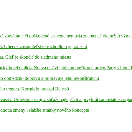
ažké zatváranie či poškodené tesnenie nemusia znamenať okamžitú vým
l. Obecné zastupiteľstvo rozhodlo o jej zrušení
ar. Cieľ je skončiť do siedmeho miesta
ámocký hotel Galicia Nueva oslávi jubileum veľkou Garden Party s hitmi
to obmedzilo dopravu a pripravuje jeho rekonštrukciu
ho trénera. Kormidlo prevzal Bencső
kvasov. Umiestnili sa aj v súťaži najlepších a prvýkrát samostatne zorga
hodnotia zmeny i slabšie stránky nového konceptu