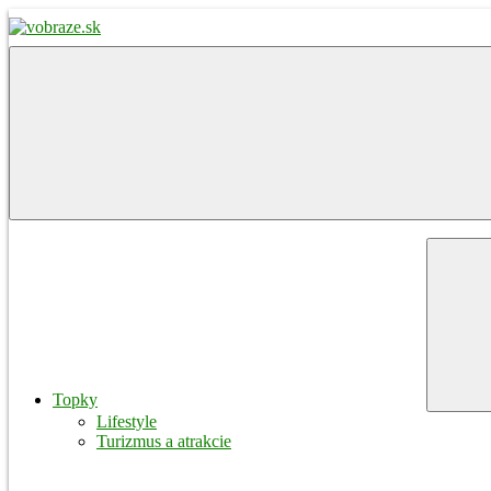
Skip
to
content
vobraze.sk
Správy
z
Gemera,
Malohontu
a
Novohradu
Menu
Topky
Lifestyle
Turizmus a atrakcie