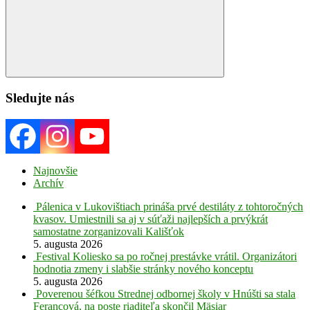
Search
Sledujte nás
Najnovšie
Archív
Pálenica v Lukovištiach prináša prvé destiláty z tohtoročných
kvasov. Umiestnili sa aj v súťaži najlepších a prvýkrát
samostatne zorganizovali Kališťok
5. augusta 2026
Festival Koliesko sa po ročnej prestávke vrátil. Organizátori
hodnotia zmeny i slabšie stránky nového konceptu
5. augusta 2026
Poverenou šéfkou Strednej odbornej školy v Hnúšti sa stala
Ferancová, na poste riaditeľa skončil Mäsiar