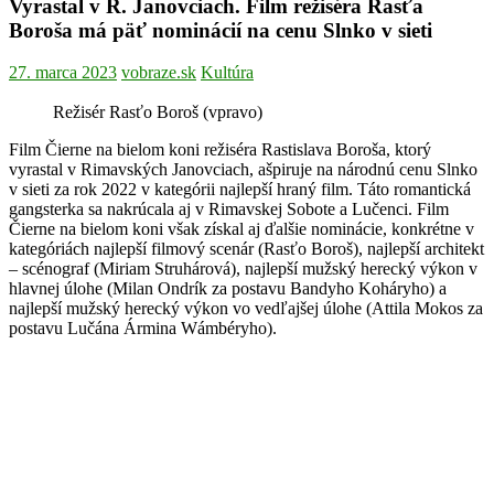
Vyrastal v R. Janovciach. Film režiséra Rasťa
Boroša má päť nominácií na cenu Slnko v sieti
27. marca 2023
vobraze.sk
Kultúra
Režisér Rasťo Boroš (vpravo)
Film Čierne na bielom koni režiséra Rastislava Boroša, ktorý
vyrastal v Rimavských Janovciach, ašpiruje na národnú cenu Slnko
v sieti za rok 2022 v kategórii najlepší hraný film. Táto romantická
gangsterka sa nakrúcala aj v Rimavskej Sobote a Lučenci. Film
Čierne na bielom koni však získal aj ďalšie nominácie, konkrétne v
kategóriách najlepší filmový scenár (Rasťo Boroš), najlepší architekt
– scénograf (Miriam Struhárová), najlepší mužský herecký výkon v
hlavnej úlohe (Milan Ondrík za postavu Bandyho Koháryho) a
najlepší mužský herecký výkon vo vedľajšej úlohe (Attila Mokos za
postavu Lučána Ármina Wámbéryho).