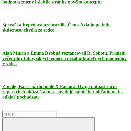
hodnotia zmeny i slabšie stránky nového konceptu
Speváčka Kepeňová prebrázdila Čínu. Ázia ju po tejto
skúsenosti chytila za srdce
Alan Murin a Emma Drobná roztancovali R. Sobotu. Priniesli
večer plný hitov, silných emócií i nezabudnuteľných momentov
+ video
Z malej Barce až do finále X Factora. Dvaja pätnásťroční
raperi chcú ukázať, ako sa sny dajú splniť bez ohľadu na to,
odkiaľ pochádzate
Search
for: