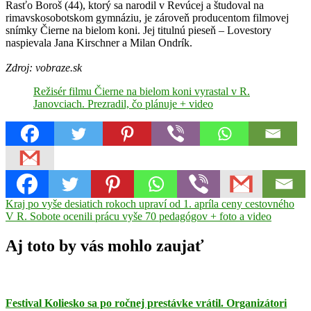
Rasťo Boroš (44), ktorý sa narodil v Revúcej a študoval na
rimavskosobotskom gymnáziu, je zároveň producentom filmovej
snímky Čierne na bielom koni. Jej titulnú pieseň – Lovestory
naspievala Jana Kirschner a Milan Ondrík.
Zdroj: vobraze.sk
Režisér filmu Čierne na bielom koni vyrastal v R.
Janovciach. Prezradil, čo plánuje + video
Navigácia
Previous
Čierne
Kraj po vyše desiatich rokoch upraví od 1. apríla ceny cestovného
Post:
Next
na
V R. Sobote ocenili prácu vyše 70 pedagógov + foto a video
v
Post:
bielom
článku
koni
Rasťo
Aj toto by vás mohlo zaujať
Boroš
Revúca
režisér
Rimavské
Janovce
scenárista
Slnko
v
sieti
Festival Koliesko sa po ročnej prestávke vrátil. Organizátori