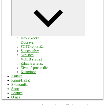
Expand
child
menu
Info v kocke
Doprava
FOTOreportáže
Samosprávy
Školstvo
VOĽBY 2022
Zdravie a relax
Životné prostredie
Kultminor
Kultúra
Krimi/HaZZ
Ekonomika
Šport
Politika
O nás