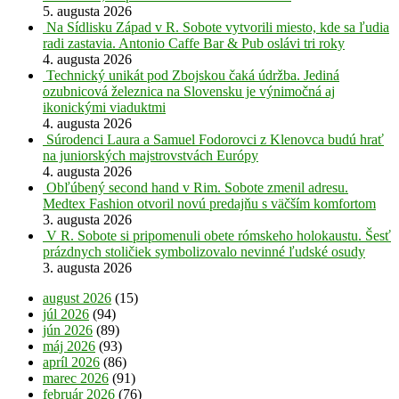
5. augusta 2026
Na Sídlisku Západ v R. Sobote vytvorili miesto, kde sa ľudia
radi zastavia. Antonio Caffe Bar & Pub oslávi tri roky
4. augusta 2026
Technický unikát pod Zbojskou čaká údržba. Jediná
ozubnicová železnica na Slovensku je výnimočná aj
ikonickými viaduktmi
4. augusta 2026
Súrodenci Laura a Samuel Fodorovci z Klenovca budú hrať
na juniorských majstrovstvách Európy
4. augusta 2026
Obľúbený second hand v Rim. Sobote zmenil adresu.
Medtex Fashion otvoril novú predajňu s väčším komfortom
3. augusta 2026
V R. Sobote si pripomenuli obete rómskeho holokaustu. Šesť
prázdnych stoličiek symbolizovalo nevinné ľudské osudy
3. augusta 2026
august 2026
(15)
júl 2026
(94)
jún 2026
(89)
máj 2026
(93)
apríl 2026
(86)
marec 2026
(91)
február 2026
(76)