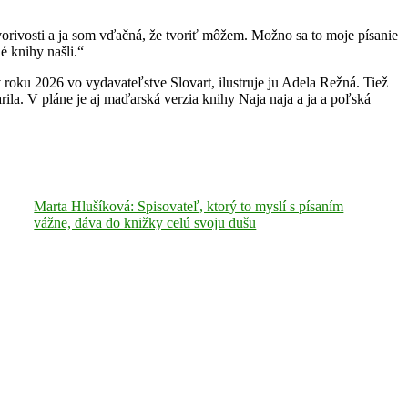
vorivosti a ja som vďačná, že tvoriť môžem. Možno sa to moje písanie
é knihy našli.“
v roku 2026 vo vydavateľstve Slovart, ilustruje ju Adela Režná. Tiež
ila. V pláne je aj maďarská verzia knihy Naja naja a ja a poľská
Marta Hlušíková: Spisovateľ, ktorý to myslí s písaním
vážne, dáva do knižky celú svoju dušu