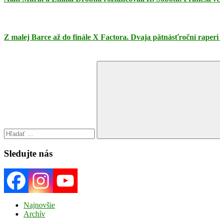
Z malej Barce až do finále X Factora. Dvaja pätnásťroční raperi
Search
for:
Search
Sledujte nás
Najnovšie
Archív