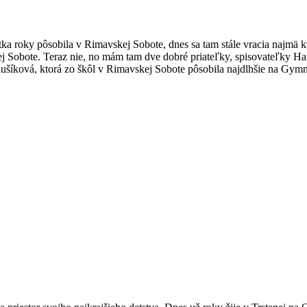
tka roky pôsobila v Rimavskej Sobote, dnes sa tam stále vracia najmä 
ej Sobote. Teraz nie, no mám tam dve dobré priateľky, spisovateľky Ha
ušíková, ktorá zo škôl v Rimavskej Sobote pôsobila najdlhšie na Gymn