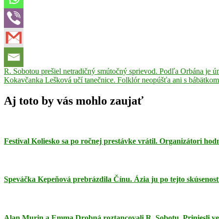
Navigácia
Previous
R. Sobotou prešiel netradičný smútočný sprievod. Podľa Orbána je úmr
Post:
Next
Kokavčanka Lešková učí tanečnice. Folklór neopúšťa ani s bábätkom
v
Post:
článku
Aj toto by vás mohlo zaujať
Festival Koliesko sa po ročnej prestávke vrátil. Organizátori ho
Speváčka Kepeňová prebrázdila Čínu. Ázia ju po tejto skúsenosti
Alan Murin a Emma Drobná roztancovali R. Sobotu. Priniesli ve