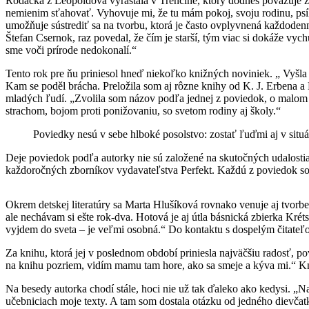
Rodáčka z Leopoldova vyrastala v Trenčíne, ktorý dodnes považuje za p
nemienim sťahovať. Vyhovuje mi, že tu mám pokoj, svoju rodinu, psík
umožňuje sústrediť sa na tvorbu, ktorá je často ovplyvnená každode
Štefan Csernok, raz povedal, že čím je starší, tým viac si dokáže vyc
sme voči prírode nedokonalí.“
Tento rok pre ňu priniesol hneď niekoľko knižných noviniek. „ Vyšla 
Kam se poděl brácha. Preložila som aj rôzne knihy od K. J. Erbena a
mladých ľudí. „Zvolila som názov podľa jednej z poviedok, o malom ch
strachom, bojom proti ponižovaniu, so svetom rodiny aj školy.“
Poviedky nesú v sebe hlboké posolstvo: zostať ľuďmi aj v situá
Deje poviedok podľa autorky nie sú založené na skutočných udalostiac
každoročných zborníkov vydavateľstva Perfekt. Každú z poviedok som p
Okrem detskej literatúry sa Marta Hlušíková rovnako venuje aj tvorbe
ale nechávam si ešte rok-dva. Hotová je aj útla básnická zbierka Krét
vyjdem do sveta – je veľmi osobná.“ Do kontaktu s dospelým čitateľom
Za knihu, ktorá jej v poslednom období priniesla najväčšiu radosť, p
na knihu pozriem, vidím mamu tam hore, ako sa smeje a kýva mi.“ Kn
Na besedy autorka chodí stále, hoci nie už tak ďaleko ako kedysi. „
učebniciach moje texty. A tam som dostala otázku od jedného dievča