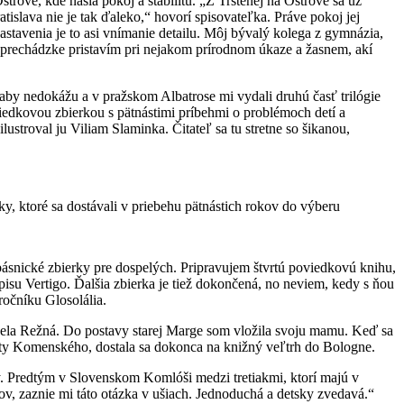
trove, kde našla pokoj a stabilitu. „Z Trstenej na Ostrove sa už
slava nie je tak ďaleko,“ hovorí spisovateľka. Práve pokoj jej
avenia je to asi vnímanie detailu. Môj bývalý kolega z gymnázia,
 na prechádzke pristavím pri nejakom prírodnom úkaze a žasnem, akí
baby nedokážu a v pražskom Albatrose mi vydali druhú časť trilógie
iedkovou zbierkou s pätnástimi príbehmi o problémoch detí a
stroval ju Viliam Slaminka. Čitateľ sa tu stretne so šikanou,
y, ktoré sa dostávali v priebehu pätnástich rokov do výberu
 básnické zbierky pre dospelých. Pripravujem štvrtú poviedkovú knihu,
pisu Vertigo. Ďalšia zbierka je tiež dokončená, no neviem, kedy s ňou
ročníku Glosolália.
 Adela Režná. Do postavy starej Marge som vložila svoju mamu. Keď sa
zity Komenského, dostala sa dokonca na knižný veľtrh do Bologne.
y. Predtým v Slovenskom Komlóši medzi tretiakmi, ktorí majú v
v, zaznie mi táto otázka v ušiach. Jednoduchá a detsky zvedavá.“