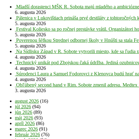
Mladší dorastenci MŠK R. Sobota majú mladého a ambiciózne
6. augusta 2026
Pálenica v Lukovištiach prináša prvé destiláty z tohtoročných 
5. augusta 2026
Festival Koliesko sa po ročnej prestávke vrátil. Organizátori 
5. augusta 2026
Poverenou šéfkou Strednej odbornej školy v Hnúšti sa stala Fe
5. augusta 2026
Na Sídlisku Západ v R. Sobote vytvorili miesto, kde sa ľudia r
4. augusta 2026
Technický unikát pod Zbojskou čaká údržba. Jediná ozubnicov
4. augusta 2026
Súrodenci Laura a Samuel Fodorovci z Klenovca budú hrať na
4. augusta 2026
Obľúbený second hand v Rim. Sobote zmenil adresu. Medtex 
3. augusta 2026
august 2026
(16)
júl 2026
(94)
jún 2026
(89)
máj 2026
(93)
apríl 2026
(86)
marec 2026
(91)
február 2026
(76)