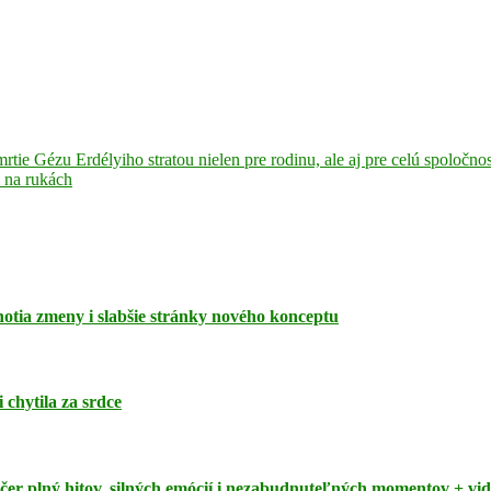
tie Gézu Erdélyiho stratou nielen pre rodinu, ale aj pre celú spoločnos
 na rukách
dnotia zmeny i slabšie stránky nového konceptu
 chytila za srdce
čer plný hitov, silných emócií i nezabudnuteľných momentov + vi