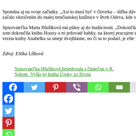
Spomína aj na svoje začiatky. „Asi to musí byť v človeku – túžba dáv
začalo vkročením do malej trenčianskej knižnice v štvrti Odeva, kde 
Spisovateľka Marta Hlušíková má plány aj do budúcnosti. „Dokonči
som dokončila knihu Hoaxy a tri jedovaté babky, na ktorej pracujem s
verzia knihy Anabelka sa smeje dvojhlasne, no či sa to podarí, je ešte
Zdroj: Eliška Líšková
Spisovateľka Hlušíková besedovala s čitateľmi v R.
Sobote. Vyšla jej kniha Úroky zo života