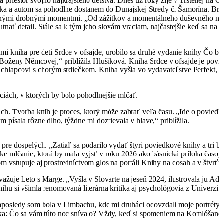
riestor svojho najkrajšieho detstva. Dnes už roky žije v Trstenej na Os
a a autom sa pohodlne dostanem do Dunajskej Stredy či Šamorína. Brati
nnými drobnými momentmi. „Od zážitkov a momentálneho duševného nast
hutnať detail. Stále sa k tým jeho slovám vraciam, najčastejšie keď sa
mi kniha pre deti Srdce v ofsajde, urobilo sa druhé vydanie knihy Čo 
 Boženy Němcovej,“ priblížila Hlušíková. Kniha Srdce v ofsajde je pov
lapcovi s chorým srdiečkom. Kniha vyšla vo vydavateľstve Perfekt, ilu
ciách, v ktorých by bolo pohodlnejšie mlčať.
h. Tvorba kníh je proces, ktorý môže zabrať veľa času. „Ide o poviedk
ísala rôzne dlho, týždne mi dozrievala v hlave,“ priblížila.
 pre dospelých. „Zatiaľ sa podarilo vydať štyri poviedkové knihy a tri
ske mlčanie, ktorá by mala vyjsť v roku 2026 ako básnická príloha časo
 vstupuje aj prostredníctvom glos na portáli Knihy na dosah a v štvrť
ovažuje Leto s Marge. „Vyšla v Slovarte na jeseň 2024, ilustrovala ju
ihu si všimla renomovaná literárna kritika aj psychológovia z Univer
Naposledy som bola v Limbachu, kde mi druháci odovzdali moje portrét
tka: Čo sa vám túto noc snívalo? Vždy, keď si spomeniem na Komlóšano