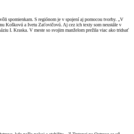
kvôli spomienkam. S regiónom je v spojení aj pomocou tvorby. „V
nu Koškovú a Ivetu Zaťovičovú. Aj cez ich texty som neustále v
áziu I. Kraska. V meste so svojim manželom prežila viac ako tridsať