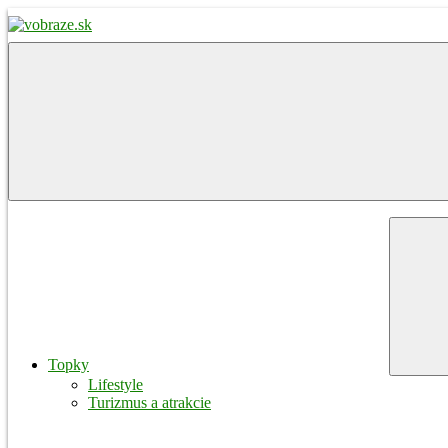
Skip
to
content
vobraze.sk
Správy
z
Gemera,
Malohontu
a
Novohradu
Menu
Topky
Lifestyle
Turizmus a atrakcie