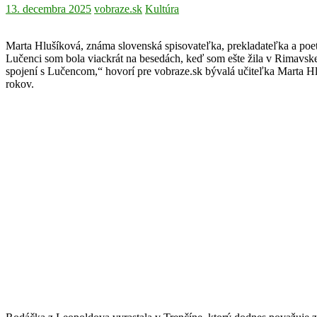
13. decembra 2025
vobraze.sk
Kultúra
Marta Hlušíková, známa slovenská spisovateľka, prekladateľka a poe
Lučenci som bola viackrát na besedách, keď som ešte žila v Rimavsk
spojení s Lučencom,“ hovorí pre vobraze.sk bývalá učiteľka Marta Hl
rokov.