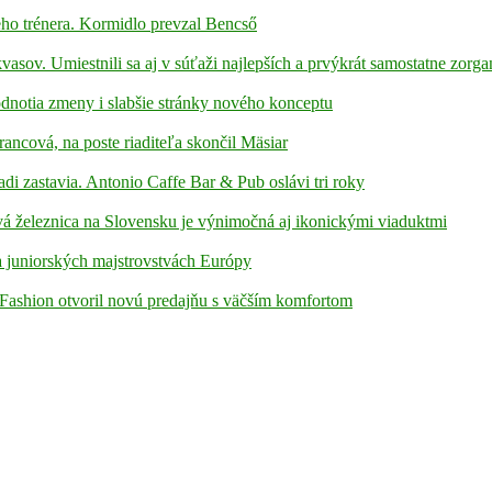
ho trénera. Kormidlo prevzal Bencső
kvasov. Umiestnili sa aj v súťaži najlepších a prvýkrát samostatne zorga
hodnotia zmeny i slabšie stránky nového konceptu
rancová, na poste riaditeľa skončil Mäsiar
adi zastavia. Antonio Caffe Bar & Pub oslávi tri roky
á železnica na Slovensku je výnimočná aj ikonickými viaduktmi
 juniorských majstrovstvách Európy
Fashion otvoril novú predajňu s väčším komfortom