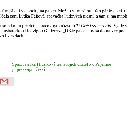
ať myšlienky a pocity na papier. Možno sa mi zhora ušlo pár kvapiek t
vládla pani Lydka Fajtová, speváčka ľudových piesní, a tam si ma mnoh
la som knihu pre deti s pracovným názvom
Tí Gréci sa nezdajú
. Vyjde 
 ilustrátorkou Hedvigou Gutierrez. „Držte palce, aby sa dobrá vec podar
 vo hviezdach.“
Spisovateľka Hlušíková teší svojich čitateľov. Príjemne
ju prekvapili českí