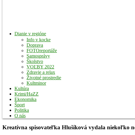
Dianie v regióne
Info v kocke
Doprava
FOTOreportáže
Samosprávy
Školstvo
VOĽBY 2022
Zdravie a relax
Životné prostredie
Kultminor
Kultúra
Krimi/HaZZ
Ekonomika
Šport
Politika
O nás
Kreatívna spisovateľka Hlušíková vydala niekoľko no