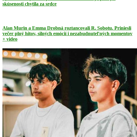
skúsenosti chytila za srdce
Alan Murin a Emma Drobná roztancovali R. Sobotu. Priniesli
večer plný hitov, silných emócií i nezabudnuteľných momentov
+ video