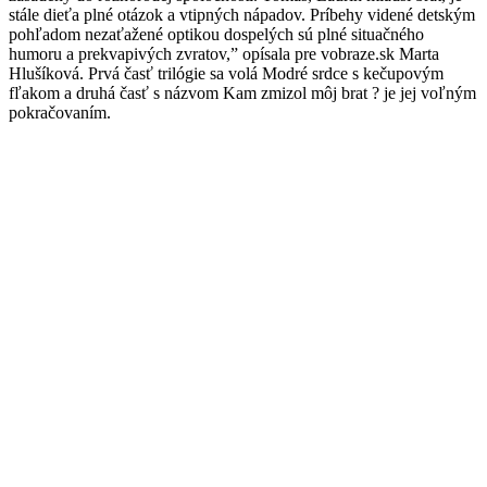
stále dieťa plné otázok a vtipných nápadov. Príbehy videné detským
pohľadom nezaťažené optikou dospelých sú plné situačného
humoru a prekvapivých zvratov,” opísala pre vobraze.sk Marta
Hlušíková. Prvá časť trilógie sa volá Modré srdce s kečupovým
fľakom a druhá časť s názvom Kam zmizol môj brat ? je jej voľným
pokračovaním.