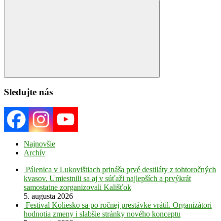
for:
Search
Sledujte nás
Najnovšie
Archív
Pálenica v Lukovištiach prináša prvé destiláty z tohtoročných
kvasov. Umiestnili sa aj v súťaži najlepších a prvýkrát
samostatne zorganizovali Kališťok
5. augusta 2026
Festival Koliesko sa po ročnej prestávke vrátil. Organizátori
hodnotia zmeny i slabšie stránky nového konceptu