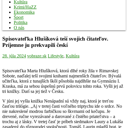
Kultúra
Krimi/HaZZ
Ekonomika
Šport
Politika
O nás
Spisovateľka Hlušíková teší svojich čitateľov.
Príjemne ju prekvapili českí
28. júla 2024
vobraze.sk
Lifestyle
,
Kultúra
Spisovateľka Marta Hlušíková, ktorá dlhé roky žila v Rimavskej
Sobote, naďalej teší svojimi knihami najmenších čitateľov. Bývalá
učiteľka, ktorá z tunajších škôl pôsobila najdlhšie na Gymnáziu I.
Kraska, má za sebou úspešnú prvú polovicu tohto roka. Vyšli jej až
tri knižky. Darí sa jej tiež v Česku.
V júni jej vyšla knižka Nenápadní sú vždy naj, ktorá je treťou
časťou trilógie. „Aj v tretej časti voľného triptychu ide o srdce. No
nie nakreslené modrou farbičkou so škvrnami od kečupu. Je
drevené, ručne vyrezávané a darované z čistého priateľstva – a
trochu aj z lásky. V tretej časť je príbeh siedmakov Laury a Lukáša
zasadený do rôznorodej spoločnosti. Tomáš, Laurin mladší brat, je