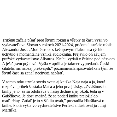
Trilógiu začala písať pred štyrmi rokmi a všetky tri časti vyšli vo
vydavateľstve Slovart v rokoch 2021-2024, pričom ilustrácie robila
Alexandra Just. „Modré srdce s kečupovým fľakom sa rýchlo
uchytilo a momentálne vzniká audiokniha. Prejavilo oň záujem
pražské vydavateľstvo Albatros. Knihu vydali v češtine pod názvom
A ještě jsem prý drzá. Vyšla v apríli a je takmer vypredaná. Českí
čitatelia ma naozaj prekvapili,” poznamenala spisovateľka s tým, že
štvrtú časť sa zatiaľ nechystá napísať.
V tomto roku uzrela svetlo sveta aj knižka Naja naja a ja, ktorá
rozpráva príbeh šiestaka Maťa a jeho prvej lásky. „Zvláštnosťou
knihy je to, že sa odohráva v našej dedine a jej okolí, teda aj v
Gabčíkove. Je dosť možné, že sa podarí knihu preložiť do
maďarčiny. Zatiaľ je to v štádiu úvah,” prezradila Hlušíková o
knihe, ktorá vyšla vo vydavateľstve Perfekt a ilustroval ju Juraj
Martiška.