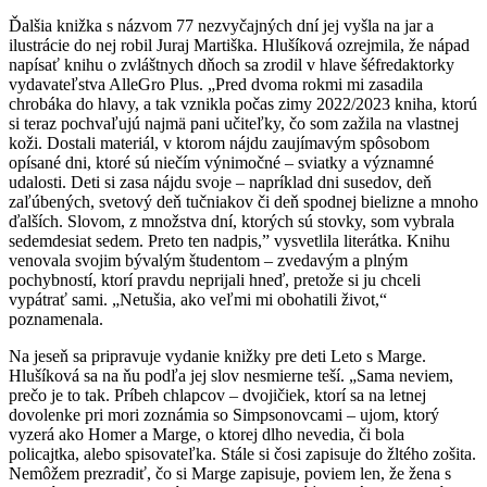
Ďalšia knižka s názvom 77 nezvyčajných dní jej vyšla na jar a
ilustrácie do nej robil Juraj Martiška. Hlušíková ozrejmila, že nápad
napísať knihu o zvláštnych dňoch sa zrodil v hlave šéfredaktorky
vydavateľstva AlleGro Plus. „Pred dvoma rokmi mi zasadila
chrobáka do hlavy, a tak vznikla počas zimy 2022/2023 kniha, ktorú
si teraz pochvaľujú najmä pani učiteľky, čo som zažila na vlastnej
koži. Dostali materiál, v ktorom nájdu zaujímavým spôsobom
opísané dni, ktoré sú niečím výnimočné – sviatky a významné
udalosti. Deti si zasa nájdu svoje – napríklad dni susedov, deň
zaľúbených, svetový deň tučniakov či deň spodnej bielizne a mnoho
ďalších. Slovom, z množstva dní, ktorých sú stovky, som vybrala
sedemdesiat sedem. Preto ten nadpis,” vysvetlila literátka. Knihu
venovala svojim bývalým študentom – zvedavým a plným
pochybností, ktorí pravdu neprijali hneď, pretože si ju chceli
vypátrať sami. „Netušia, ako veľmi mi obohatili život,“
poznamenala.
Na jeseň sa pripravuje vydanie knižky pre deti Leto s Marge.
Hlušíková sa na ňu podľa jej slov nesmierne teší. „Sama neviem,
prečo je to tak. Príbeh chlapcov – dvojičiek, ktorí sa na letnej
dovolenke pri mori zoznámia so Simpsonovcami – ujom, ktorý
vyzerá ako Homer a Marge, o ktorej dlho nevedia, či bola
policajtka, alebo spisovateľka. Stále si čosi zapisuje do žltého zošita.
Nemôžem prezradiť, čo si Marge zapisuje, poviem len, že žena s