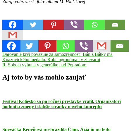
Zdroj: vobraze.sk, foto: album M. Hlušíkovej
Navigácia
Previous
knihy
Darovanie krvi považuje za samozrejmosť. Bán z Bátky má
Post:
pre
Kňazovického medailu. Robil agronóma i v zlievarni
v
Next
deti
R. Sobota vyhrala v generálke nad Popradom
článku
Post:
a
dospelých
Marta
Aj toto by vás mohlo zaujať
Hlušíková
novinky
Rimavská
Sobota
Spisovateľka
učiteľka
Festival Koliesko sa po ročnej prestávke vrátil. Organizátori
hodnotia zmeny i slabšie stránky nového konceptu
Speváčka Kepeňová prebrázdila Čínu. Ázia ju po tejto