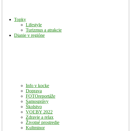
Topky
Lifestyle
Turizmus a atrakcie
Dianie v regióne
Info v kocke
Doprava
FOTOreportáže
Samosprávy
Školstvo
VOĽBY 2022
Zdravie a relax
Životné prostredie
Kultminor