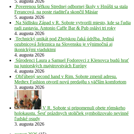
5. augusta 2026
Poverenou šéfkou Strednej odbornej školy v Hnúšti sa stala
Ferancová, na poste riaditeľa skončil Mäsiar
5. augusta 2026
Na Sídlisku Západ v R. Sobote vytvorili miesto, kde sa ľudia
radi zastavia. Antonio Caffe Bar & Pub oslávi tri roky
4. augusta 2026
Technický unikát pod Zbojskou čaká údržba. Jediná
ozubnicová železnica na Slovensku je výnimočná aj
ikonickými viaduktmi
4. augusta 2026
Súrodenci Laura a Samuel Fodorovci z Klenovca budú hrať
na juniorských majstrovstvách Európy
4. augusta 2026
Obľúbený second hand v Rim. Sobote zmenil adresu.
Medtex Fashion otvoril novú predajňu s väčším komfortom
3. augusta 2026
V R. Sobote si pripomenuli obete rómskeho
holokaustu. Šesť prázdnych stoličiek symbolizovalo nevinné
ľudské osudy
3. augusta 2026