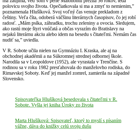
ma zaujíma, veď som v perle Malohontu prežila 36 rokov, teda
polovicu svojho života. Opečiatkovala si ma a zmyť to nemienim,”
poznamenala Hlušíková. Svoj voľný čas venuje prekladom z
češtiny. Veľa číta, odoberá väčšinu literárnych časopisov, čo jej robí
radosť. „Mám psíka, záhradku, trochu zeleniny a ovocia. Sledujem,
ako rastú moje štyri vnúčatá a občas vyrazím do Bratislavy na
nejakú literárnu akciu alebo idem na besedu s čitateľmi. Nemám čas
nudiť sa,” uviedla.
V R. Sobote učila nielen na Gymnáziu I. Kraska, ale aj na
obchodnej akadémii a na Súkromnej strednej odbornej škole.
Narodila sa v Leopoldove (1952), ale vyrastala v Trenčíne. S
rodinou sa v roku 1982 presťahovala do manželovho rodiska, do
Rimavskej Soboty. Keď jej manžel zomrel, zamierila na západné
Slovensko.
Spisovateľka Hlušíková besedovala s čitateľmi v R.
Sobote. Vyšla jej kniha Úroky zo života
Marta Hlušíková: Spisovateľ, ktorý to myslí s písaním
vážne, dáva do knižky celú svoju dušu