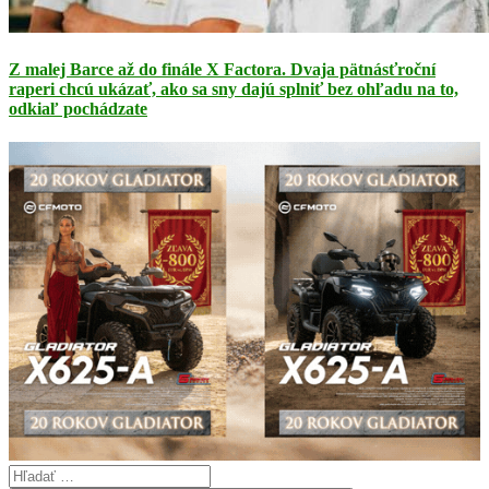
Z malej Barce až do finále X Factora. Dvaja pätnásťroční
raperi chcú ukázať, ako sa sny dajú splniť bez ohľadu na to,
odkiaľ pochádzate
Search