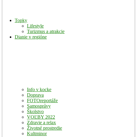
Topky
Lifestyle
Turizmus a atrakcie
Dianie v regióne
Info v kocke
Doprava
FOTOreportáže
Samosprávy
Školstvo
VOĽBY 2022
Zdravie a relax
Životné prostredie
Kultminor