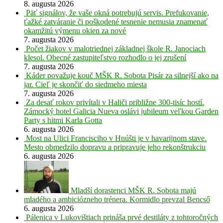
8. augusta 2026
Päť signálov, že vaše okná potrebujú servis. Prefukovanie,
ťažké zatváranie či poškodené tesnenie nemusia znamenať
okamžitú výmenu okien za nové
7. augusta 2026
Počet žiakov v malotriednej základnej škole R. Janociach
klesol. Obecné zastupiteľstvo rozhodlo o jej zrušení
7. augusta 2026
Káder považuje kouč MŠK R. Sobota Pisár za silnejší ako na
jar. Cieľ je skončiť do siedmeho miesta
7. augusta 2026
Za desať rokov privítali v Haliči približne 300-tisíc hostí.
Zámocký hotel Galicia Nueva oslávi jubileum veľkou Garden
Party s hitmi Karla Gotta
6. augusta 2026
Most na Ulici Francisciho v Hnúšti je v havarijnom stave.
Mesto obmedzilo dopravu a pripravuje jeho rekonštrukciu
6. augusta 2026
Mladší dorastenci MŠK R. Sobota majú
mladého a ambiciózneho trénera. Kormidlo prevzal Bencső
6. augusta 2026
Pálenica v Lukovištiach prináša prvé destiláty z tohtoročných