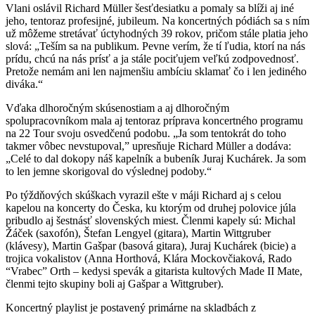
Vlani oslávil Richard Müller šesťdesiatku a pomaly sa blíži aj iné
jeho, tentoraz profesijné, jubileum. Na koncertných pódiách sa s ním
už môžeme stretávať úctyhodných 39 rokov, pričom stále platia jeho
slová: „Teším sa na publikum. Pevne verím, že tí ľudia, ktorí na nás
prídu, chcú na nás prísť a ja stále pociťujem veľkú zodpovednosť.
Pretože nemám ani len najmenšiu ambíciu sklamať čo i len jediného
diváka.“
Vďaka dlhoročným skúsenostiam a aj dlhoročným
spolupracovníkom mala aj tentoraz príprava koncertného programu
na 22 Tour svoju osvedčenú podobu. „Ja som tentokrát do toho
takmer vôbec nevstupoval,” upresňuje Richard Müller a dodáva:
„Celé to dal dokopy náš kapelník a bubeník Juraj Kuchárek. Ja som
to len jemne skorigoval do výslednej podoby.“
Po týždňových skúškach vyrazil ešte v máji Richard aj s celou
kapelou na koncerty do Česka, ku ktorým od druhej polovice júla
pribudlo aj šestnásť slovenských miest. Členmi kapely sú: Michal
Žáček (saxofón), Štefan Lengyel (gitara), Martin Wittgruber
(klávesy), Martin Gašpar (basová gitara), Juraj Kuchárek (bicie) a
trojica vokalistov (Anna Horthová, Klára Mockovčiaková, Rado
“Vrabec” Orth – kedysi spevák a gitarista kultových Made II Mate,
členmi tejto skupiny boli aj Gašpar a Wittgruber).
Koncertný playlist je postavený primárne na skladbách z