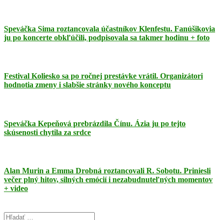
Speváčka Sima roztancovala účastníkov Klenfestu. Fanúšikovia
ju po koncerte obkľúčili, podpisovala sa takmer hodinu + foto
Festival Koliesko sa po ročnej prestávke vrátil. Organizátori
hodnotia zmeny i slabšie stránky nového konceptu
Speváčka Kepeňová prebrázdila Čínu. Ázia ju po tejto
skúsenosti chytila za srdce
Alan Murin a Emma Drobná roztancovali R. Sobotu. Priniesli
večer plný hitov, silných emócií i nezabudnuteľných momentov
+ video
Search