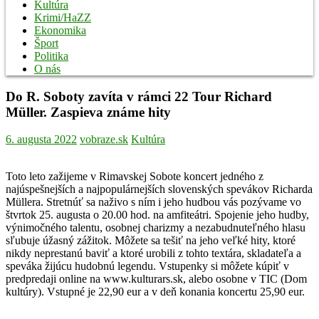
Kultúra
Krimi/HaZZ
Ekonomika
Šport
Politika
O nás
Do R. Soboty zavíta v rámci 22 Tour Richard
Müller. Zaspieva známe hity
6. augusta 2022
vobraze.sk
Kultúra
Toto leto zažijeme v Rimavskej Sobote koncert jedného z
najúspešnejších a najpopulárnejších slovenských spevákov Richarda
Müllera. Stretnúť sa naživo s ním i jeho hudbou vás pozývame vo
štvrtok 25. augusta o 20.00 hod. na amfiteátri. Spojenie jeho hudby,
výnimočného talentu, osobnej charizmy a nezabudnuteľného hlasu
sľubuje úžasný zážitok. Môžete sa tešiť na jeho veľké hity, ktoré
nikdy neprestanú baviť a ktoré urobili z tohto textára, skladateľa a
speváka žijúcu hudobnú legendu. Vstupenky si môžete kúpiť v
predpredaji online na www.kulturars.sk, alebo osobne v TIC (Dom
kultúry). Vstupné je 22,90 eur a v deň konania koncertu 25,90 eur.