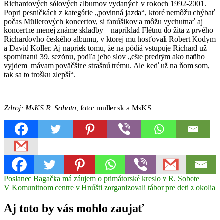
Richardových sólových albumov vydaných v rokoch 1992-2001.
Popri pesničkách z kategórie „povinná jazda“, ktoré nemôžu chýbať
počas Müllerových koncertov, si fanúšikovia môžu vychutnať aj
koncertne menej známe skladby – napríklad Flétnu do žita z prvého
Richardovho českého albumu, v ktorej mu hosťovali Robert Kodym
a David Koller. Aj napriek tomu, že na pódiá vstupuje Richard už
spomínanú 39. sezónu, podľa jeho slov „ešte predtým ako naňho
vyjdem, mávam poväčšine strašnú trému. Ale keď už na ňom som,
tak sa to trošku zlepší“.
Zdroj: MsKS R. Sobota
, foto: muller.sk a MsKS
Navigácia
Previous
koncert
Poslanec Bagačka má záujem o primátorské kreslo v R. Sobote
MsKS
Richard
Post:
Next
Müller
V Komunitnom centre v Hnúšti zorganizovali tábor pre deti z okolia
Rimavská
v
Post:
Sobota
článku
Aj toto by vás mohlo zaujať