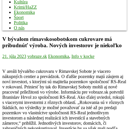
Kultúra
Krimi/HaZZ
Ekonomika
Šport
Politika
O nás
V bývalom rimavskosobotskom cukrovare má
pribudnúť výroba. Nových investorov je niekoľko
21. júla 2023
vobraze.sk
Ekonomika
,
Info v kocke
V areáli bývalého cukrovaru v Rimavskej Sobote je viacero
nákupných centier a prevádzok. O ďalšie pozemky majú záujem aj
noví investori, s ktorými sú majitelia pozemkov spoločnosť RS-Real
v rokovaní. Priniesť by tak do Rimavskej Soboty mohli aj nové
pracovné príležitosti vo výrobe. Informáciu pre vobraze.sk potvrdil
Branislav Hrvol zo spoločnosti RS-Real. Ako ďalej uviedol, rokujú
s viacerymi investormi z rôznych oblastí. „Rokovania sú v rôznych
štádiách, no výsledky je možné považovať za isté až po predaji
pozemkov vo vlastníctve spoločnosti RS-Real jednotlivym
investorom a následnej realizácii ich investícií a stavebných
zámerov,“ priblížil. Jednotlivých investorov, domácich, či
zahraničných nekonkretizoval. Investície by sa však mali podľa