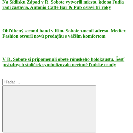
Na Sídlisku Západ v R. Sobote vytvorili miesto, kde sa ľudia
radi zastavia. Antonio Caffe Bar & Pub oslávi tri roky
Obľúbený second hand v Rim. Sobote zmenil adresu. Medtex
Fashion otvoril novú predajňu s väčším komfortom
V R. Sobote si pripomenuli obete rómskeho holokaustu. Šesť
prázdnych stoličiek symbolizovalo nevinné ľudské osudy
Search
for: