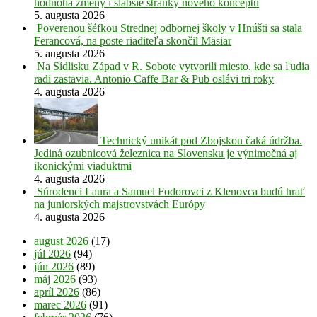
hodnotia zmeny i slabšie stránky nového konceptu
5. augusta 2026
Poverenou šéfkou Strednej odbornej školy v Hnúšti sa stala
Ferancová, na poste riaditeľa skončil Mäsiar
5. augusta 2026
Na Sídlisku Západ v R. Sobote vytvorili miesto, kde sa ľudia
radi zastavia. Antonio Caffe Bar & Pub oslávi tri roky
4. augusta 2026
Technický unikát pod Zbojskou čaká údržba.
Jediná ozubnicová železnica na Slovensku je výnimočná aj
ikonickými viaduktmi
4. augusta 2026
Súrodenci Laura a Samuel Fodorovci z Klenovca budú hrať
na juniorských majstrovstvách Európy
4. augusta 2026
august 2026
(17)
júl 2026
(94)
jún 2026
(89)
máj 2026
(93)
apríl 2026
(86)
marec 2026
(91)