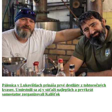
Pálenica v Lukovištiach prináša prvé destiláty z tohtoročných
kvasov. Umiestnili sa aj v súťaži najlepších a prvýkrát
samostatne zorganizovali Kališťok