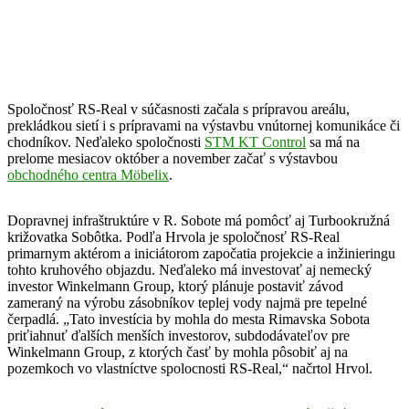
Spoločnosť RS-Real v súčasnosti začala s prípravou areálu,
prekládkou sietí i s prípravami na výstavbu vnútornej komunikáce či
chodníkov. Neďaleko spoločnosti
STM KT Control
sa má na
prelome mesiacov október a november začať s výstavbou
obchodného centra Möbelix
.
Dopravnej infraštruktúre v R. Sobote má pomôcť aj Turbookružná
križovatka Sobôtka. Podľa Hrvola je spoločnosť RS-Real
primarnym aktérom a iniciátorom započatia projekcie a inžinieringu
tohto kruhového objazdu. Neďaleko má investovať aj nemecký
investor Winkelmann Group, ktorý plánuje postaviť závod
zameraný na výrobu zásobníkov teplej vody najmä pre tepelné
čerpadlá. „Tato investícia by mohla do mesta Rimavska Sobota
priťiahnuť ďalších menších investorov, subdodávateľov pre
Winkelmann Group, z ktorých časť by mohla pôsobiť aj na
pozemkoch vo vlastníctve spolocnosti RS-Real,“ načrtol Hrvol.