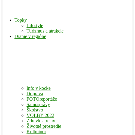
Topky
Lifestyle
Turizmus a atrakcie
Dianie v regióne
Info v kocke
Doprava
FOTOreportáže
Samosprávy
Školstvo
VOĽBY 2022
Zdravie a relax
Životné prostredie
Kultminor