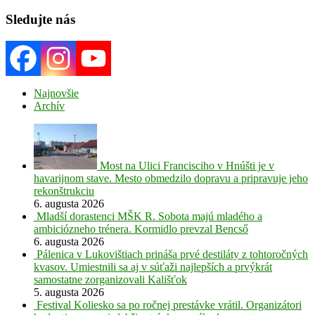
Search
Sledujte nás
Najnovšie
Archív
Most na Ulici Francisciho v Hnúšti je v
havarijnom stave. Mesto obmedzilo dopravu a pripravuje jeho
rekonštrukciu
6. augusta 2026
Mladší dorastenci MŠK R. Sobota majú mladého a
ambiciózneho trénera. Kormidlo prevzal Bencső
6. augusta 2026
Pálenica v Lukovištiach prináša prvé destiláty z tohtoročných
kvasov. Umiestnili sa aj v súťaži najlepších a prvýkrát
samostatne zorganizovali Kališťok
5. augusta 2026
Festival Koliesko sa po ročnej prestávke vrátil. Organizátori