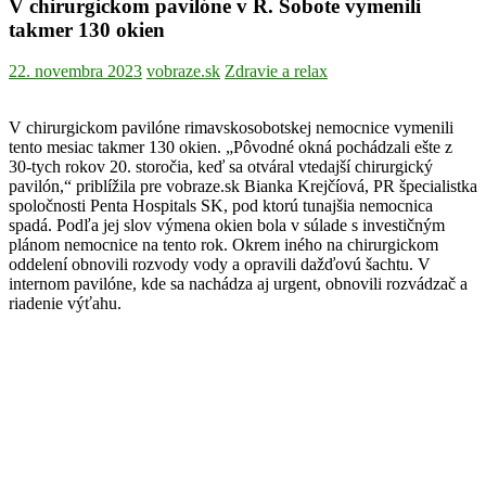
V chirurgickom pavilóne v R. Sobote vymenili
takmer 130 okien
22. novembra 2023
vobraze.sk
Zdravie a relax
V chirurgickom pavilóne rimavskosobotskej nemocnice vymenili
tento mesiac takmer 130 okien. „Pôvodné okná pochádzali ešte z
30-tych rokov 20. storočia, keď sa otváral vtedajší chirurgický
pavilón,“ priblížila pre vobraze.sk Bianka Krejčíová, PR špecialistka
spoločnosti Penta Hospitals SK, pod ktorú tunajšia nemocnica
spadá. Podľa jej slov výmena okien bola v súlade s investičným
plánom nemocnice na tento rok. Okrem iného na chirurgickom
oddelení obnovili rozvody vody a opravili dažďovú šachtu. V
internom pavilóne, kde sa nachádza aj urgent, obnovili rozvádzač a
riadenie výťahu.