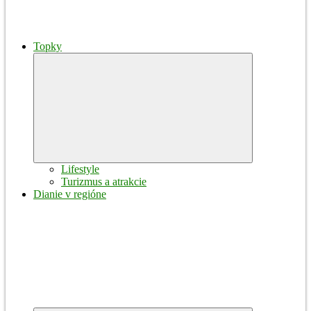
Topky
Expand
child
menu
Lifestyle
Turizmus a atrakcie
Dianie v regióne