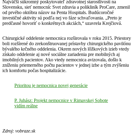
Najväčší súkromný poskytovateľ zdravotnej starostlivosti na
Slovensku, sieť nemocníc Svet zdravia a polikliník ProCare, zmenil
od prvého októbra názov na Penta Hospitals. Budúcoročné
investičné aktivity sú podľa nej vo fáze schvaľovania. „Preto je
predčasné hovoriť o konkrétnych akciách,“ uzavrela Krejčiová.
Chirurgické oddelenie nemocnica rozširovala v roku 2015. Priestory
boli rozšírené do zrekonštruovanej prístavby chirurgického pavilónu
bývalého krčného oddelenia. Okrem nových lôžkových izieb vtedy
získalo oddelenie aj nové sociálne zariadenia pre mobilných aj
imobilných pacientov. Ako vtedy nemocnica avizovala, došlo k
zníženiu priemerného počtu pacientov v jednej izbe a tým zvýšeniu
ich komfortu počas hospitalizácie.
Prioritou je nemocnica novej generácie
P. Juhász: Projekt nemocnice v Rimavskej Sobote
vidím reálne
Zdroj: vobraze.sk