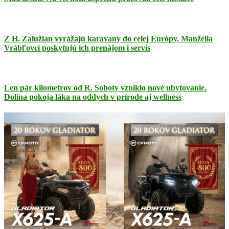
Z H. Zalužian vyrážajú karavany do celej Európy. Manželia
Vrábľovci poskytujú ich prenájom i servis
Len pár kilometrov od R. Soboty vzniklo nové ubytovanie.
Dolina pokoja láka na oddych v prírode aj wellness