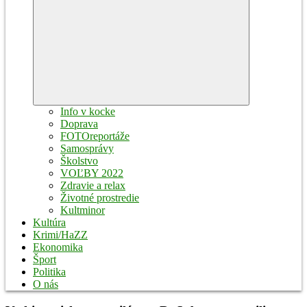
Expand
child
menu
Info v kocke
Doprava
FOTOreportáže
Samosprávy
Školstvo
VOĽBY 2022
Zdravie a relax
Životné prostredie
Kultminor
Kultúra
Krimi/HaZZ
Ekonomika
Šport
Politika
O nás