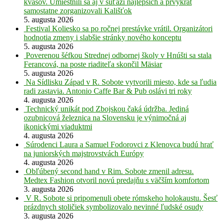
kvasov. Umiestnili sa aj v súťaži najlepších a prvýkrát
samostatne zorganizovali Kališťok
5. augusta 2026
Festival Koliesko sa po ročnej prestávke vrátil. Organizátori
hodnotia zmeny i slabšie stránky nového konceptu
5. augusta 2026
Poverenou šéfkou Strednej odbornej školy v Hnúšti sa stala
Ferancová, na poste riaditeľa skončil Mäsiar
5. augusta 2026
Na Sídlisku Západ v R. Sobote vytvorili miesto, kde sa ľudia
radi zastavia. Antonio Caffe Bar & Pub oslávi tri roky
4. augusta 2026
Technický unikát pod Zbojskou čaká údržba. Jediná
ozubnicová železnica na Slovensku je výnimočná aj
ikonickými viaduktmi
4. augusta 2026
Súrodenci Laura a Samuel Fodorovci z Klenovca budú hrať
na juniorských majstrovstvách Európy
4. augusta 2026
Obľúbený second hand v Rim. Sobote zmenil adresu.
Medtex Fashion otvoril novú predajňu s väčším komfortom
3. augusta 2026
V R. Sobote si pripomenuli obete rómskeho holokaustu. Šesť
prázdnych stoličiek symbolizovalo nevinné ľudské osudy
3. augusta 2026