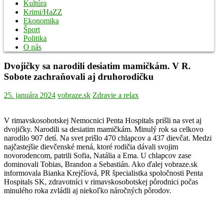
Kultúra
Krimi/HaZZ
Ekonomika
Šport
Politika
O nás
Dvojičky sa narodili desiatim mamičkám. V R.
Sobote zachraňovali aj druhorodičku
25. januára 2024
vobraze.sk
Zdravie a relax
V rimavskosobotskej Nemocnici Penta Hospitals prišli na svet aj
dvojičky. Narodili sa desiatim mamičkám. Minulý rok sa celkovo
narodilo 907 detí. Na svet prišlo 470 chlapcov a 437 dievčat. Medzi
najčastejšie dievčenské mená, ktoré rodičia dávali svojim
novorodencom, patrili Sofia, Natália a Ema. U chlapcov zase
dominovali Tobias, Brandon a Sebastián. Ako ďalej vobraze.sk
informovala Bianka Krejčíová, PR špecialistka spoločnosti Penta
Hospitals SK, zdravotníci v rimavskosobotskej pôrodnici počas
minulého roka zvládli aj niekoľko náročných pôrodov.