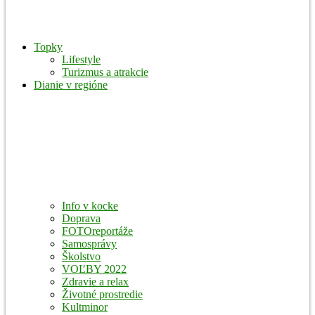
Topky
Lifestyle
Turizmus a atrakcie
Dianie v regióne
Info v kocke
Doprava
FOTOreportáže
Samosprávy
Školstvo
VOĽBY 2022
Zdravie a relax
Životné prostredie
Kultminor