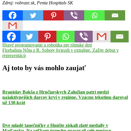
Zdroj: vobraze.sk, Penta Hospitals SK
Navigácia
Previous
Hravé programovanie a robotika pre rómske deti
Post:
Next
Florbalista Nôta z R. Soboty hviezdi v extralige. Zažije debut v
v
Post:
reprezentácii
článku
Aj toto by vás mohlo zaujať
Branislav Bakša z Hrnčiarskych Zalužian patrí medzi
najaktívnejších darcov krvi v regióne. Vzácnu tekutinu daroval
už 130-krát
Dve mladé tanečníčky z Hnúšte získali zlaté medaily v
Maďarsku. Na veľkom úspechu pracovali celé mesiace