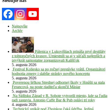
Sledujte nás
Najnovšie
Archív
Pálenica v Lukovištiach prináša prvé destiláty
z tohtoročných kvasov. Umiestnili sa aj v súťaži najlepších a
prvýkrát samostatne zorganizovali Kališťok
5. augusta 2026
Festival Koliesko sa po ročnej prestávke vrátil. Organizátori
hodnotia zmeny i slabšie stránky nového konceptu
5. augusta 2026
Poverenou šéfkou Strednej odbornej školy v Hnúšti sa stala
Ferancová, na poste riaditeľa skončil Mäsiar
5. augusta 2026
Na Sídlisku Západ v R. Sobote vytvorili miesto, kde sa ľudia
radi zastavia. Antonio Caffe Bar & Pub oslávi tri roky
4. augusta 2026
Technický unikát pod Zbojskou čaká údržba. Jediná