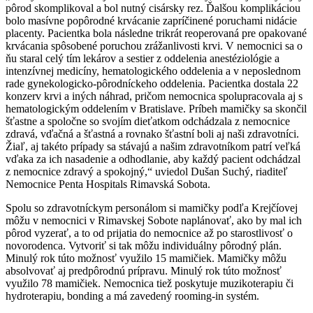
pôrod skomplikoval a bol nutný cisársky rez. Ďalšou komplikáciou
bolo masívne popôrodné krvácanie zapríčinené poruchami nidácie
placenty. Pacientka bola následne trikrát reoperovaná pre opakované
krvácania spôsobené poruchou zrážanlivosti krvi. V nemocnici sa o
ňu staral celý tím lekárov a sestier z oddelenia anestéziológie a
intenzívnej medicíny, hematologického oddelenia a v neposlednom
rade gynekologicko-pôrodníckeho oddelenia. Pacientka dostala 22
konzerv krvi a iných náhrad, pričom nemocnica spolupracovala aj s
hematologickým oddelením v Bratislave. Príbeh mamičky sa skončil
šťastne a spoločne so svojím dieťatkom odchádzala z nemocnice
zdravá, vďačná a šťastná a rovnako šťastní boli aj naši zdravotníci.
Žiaľ, aj takéto prípady sa stávajú a našim zdravotníkom patrí veľká
vďaka za ich nasadenie a odhodlanie, aby každý pacient odchádzal
z nemocnice zdravý a spokojný,“ uviedol Dušan Suchý, riaditeľ
Nemocnice Penta Hospitals Rimavská Sobota.
Spolu so zdravotníckym personálom si mamičky podľa Krejčíovej
môžu v nemocnici v Rimavskej Sobote naplánovať, ako by mal ich
pôrod vyzerať, a to od prijatia do nemocnice až po starostlivosť o
novorodenca. Vytvoriť si tak môžu individuálny pôrodný plán.
Minulý rok túto možnosť využilo 15 mamičiek. Mamičky môžu
absolvovať aj predpôrodnú prípravu. Minulý rok túto možnosť
využilo 78 mamičiek. Nemocnica tiež poskytuje muzikoterapiu či
hydroterapiu, bonding a má zavedený rooming-in systém.