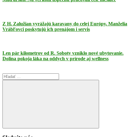
Z H. Zalužian vyrážajú karavany do celej Európy. Manželia
Vrábľovci poskytujú ich prenájom i servis
Len pár kilometrov od R. Soboty vzniklo nové ubytovanie.
Dolina pokoja láka na oddych v prírode aj wellness
Search
for:
Search