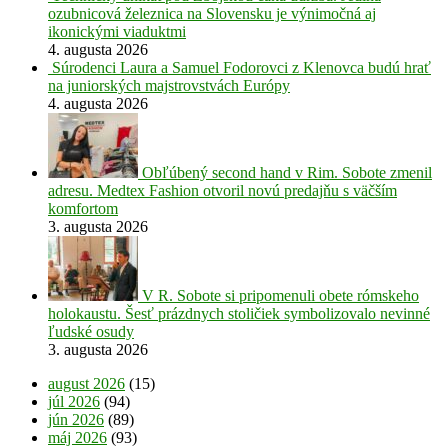
ozubnicová železnica na Slovensku je výnimočná aj
ikonickými viaduktmi
4. augusta 2026
Súrodenci Laura a Samuel Fodorovci z Klenovca budú hrať
na juniorských majstrovstvách Európy
4. augusta 2026
Obľúbený second hand v Rim. Sobote zmenil
adresu. Medtex Fashion otvoril novú predajňu s väčším
komfortom
3. augusta 2026
V R. Sobote si pripomenuli obete rómskeho
holokaustu. Šesť prázdnych stoličiek symbolizovalo nevinné
ľudské osudy
3. augusta 2026
august 2026
(15)
júl 2026
(94)
jún 2026
(89)
máj 2026
(93)