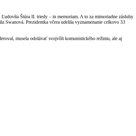
udovíta Štúra II. triedy – in memoriam. A to za mimoriadne zásluhy
dmila Swanová. Prezidentka včera udelila vyznamenanie celkovo 33
deroval, musela odolávať svojvôli komunistického režimu, ale aj