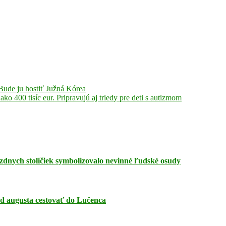
Bude ju hostiť Južná Kórea
o 400 tisíc eur. Pripravujú aj triedy pre deti s autizmom
zdnych stoličiek symbolizovalo nevinné ľudské osudy
 od augusta cestovať do Lučenca