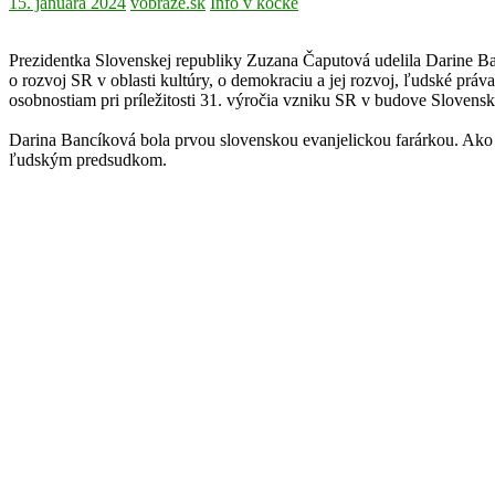
15. januára 2024
vobraze.sk
Info v kocke
Prezidentka Slovenskej republiky Zuzana Čaputová udelila Darine B
o rozvoj SR v oblasti kultúry, o demokraciu a jej rozvoj, ľudské prá
osobnostiam pri príležitosti 31. výročia vzniku SR v budove Slovensk
Darina Bancíková bola prvou slovenskou evanjelickou farárkou. Ako ď
ľudským predsudkom.