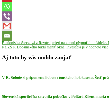
Navigácia
Previous
Darina
Biatlonistka Šteczová z Revúcej mieri na zimnú olympiádu mládeže. 
Post:
Next
Bancíková
Na ZŠ P. Dobšinského budú meniť okná. Investícia je v hodnote viac ak
prezidentka
v
Post:
SR
Rad
článku
Ľudovíta
Aj toto by vás mohlo zaujať
Štúra
II.
triedy
Zuzana
Čaputová
V R. Sobote si pripomenuli obete rómskeho holokaustu. Šesť prá
Slovenská sporiteľňa zatvorila pobočku v Poltári. Klienti musia