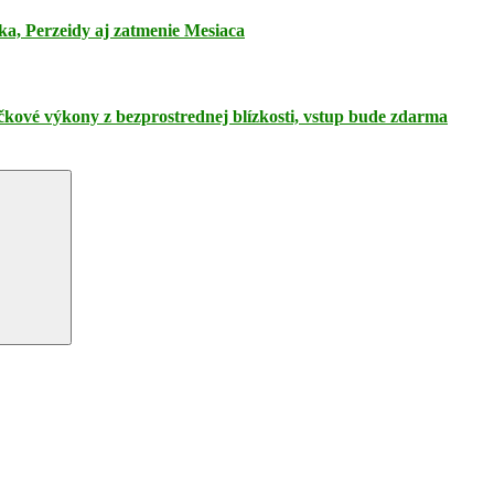
ka, Perzeidy aj zatmenie Mesiaca
pičkové výkony z bezprostrednej blízkosti, vstup bude zdarma