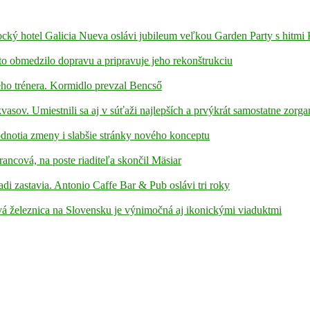
ámocký hotel Galicia Nueva oslávi jubileum veľkou Garden Party s hitmi
to obmedzilo dopravu a pripravuje jeho rekonštrukciu
ho trénera. Kormidlo prevzal Bencső
kvasov. Umiestnili sa aj v súťaži najlepších a prvýkrát samostatne zorga
hodnotia zmeny i slabšie stránky nového konceptu
rancová, na poste riaditeľa skončil Mäsiar
adi zastavia. Antonio Caffe Bar & Pub oslávi tri roky
á železnica na Slovensku je výnimočná aj ikonickými viaduktmi