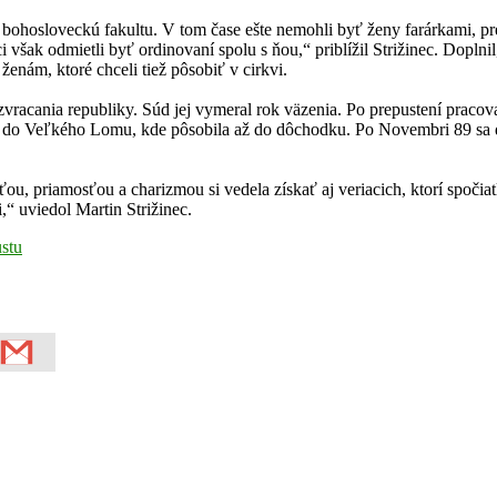
 bohosloveckú fakultu. V tom čase ešte nemohli byť ženy farárkami, pr
ci však odmietli byť ordinovaní spolu s ňou,“ priblížil Strižinec. Dopl
ženám, ktoré chceli tiež pôsobiť v cirkvi.
ozvracania republiky. Súd jej vymeral rok väzenia. Po prepustení praco
u do Veľkého Lomu, kde pôsobila až do dôchodku. Po Novembri 89 sa d
 priamosťou a charizmou si vedela získať aj veriacich, ktorí spočia
“ uviedol Martin Strižinec.
stu