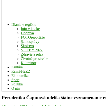
Dianie v regióne
Info v kocke
Doprava
FOTOreportáže
Samosprávy
Školstvo
VOĽBY 2022
Zdravie a relax
Životné prostredie
Kultminor
Kultúra
Krimi/HaZZ
Ekonomika
Šport
Politika
O nás
Prezidentka Čaputová udelila štátne vyznamenanie r