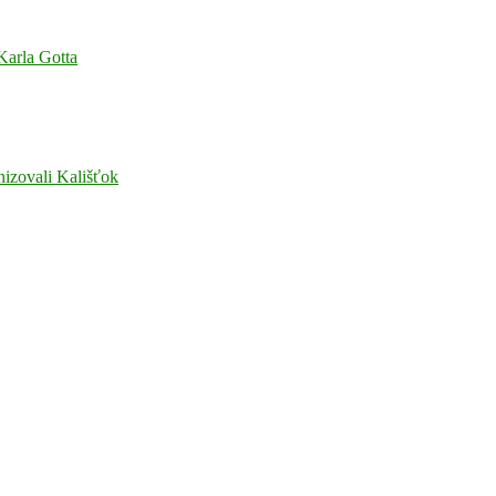
 Karla Gotta
nizovali Kališťok