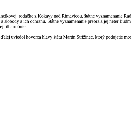
ancíkovej, rodáčke z Kokavy nad Rimavicou, štátne vyznamenanie Rad Ľ
va a slobody a ich ochranu. Štátne vyznamenanie prebrala jej neter Ľu
ej filharmónie.
alej uviedol hovorca hlavy štátu Martin Strižinec, ktorý podujatie mo