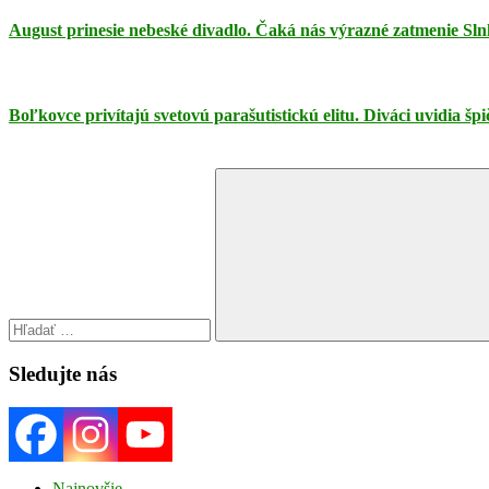
August prinesie nebeské divadlo. Čaká nás výrazné zatmenie Sln
Boľkovce privítajú svetovú parašutistickú elitu. Diváci uvidia š
Search
for:
Search
Sledujte nás
Najnovšie