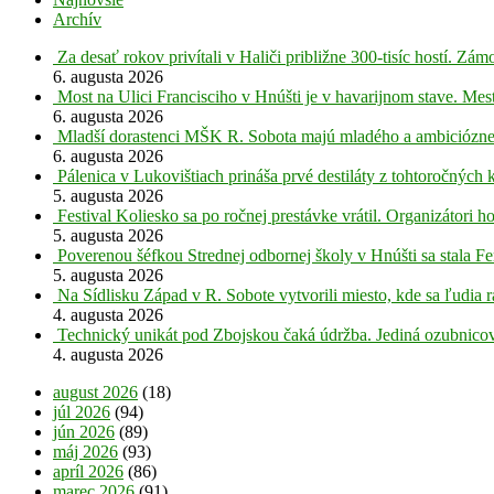
Archív
Za desať rokov privítali v Haliči približne 300-tisíc hostí. Z
6. augusta 2026
Most na Ulici Francisciho v Hnúšti je v havarijnom stave. Mes
6. augusta 2026
Mladší dorastenci MŠK R. Sobota majú mladého a ambiciózne
6. augusta 2026
Pálenica v Lukovištiach prináša prvé destiláty z tohtoročných 
5. augusta 2026
Festival Koliesko sa po ročnej prestávke vrátil. Organizátori 
5. augusta 2026
Poverenou šéfkou Strednej odbornej školy v Hnúšti sa stala Fe
5. augusta 2026
Na Sídlisku Západ v R. Sobote vytvorili miesto, kde sa ľudia r
4. augusta 2026
Technický unikát pod Zbojskou čaká údržba. Jediná ozubnicov
4. augusta 2026
august 2026
(18)
júl 2026
(94)
jún 2026
(89)
máj 2026
(93)
apríl 2026
(86)
marec 2026
(91)