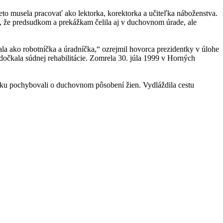
eto musela pracovať ako lektorka, korektorka a učiteľka náboženstva.
nil, že predsudkom a prekážkam čelila aj v duchovnom úrade, ale
vala ako robotníčka a úradníčka,“ ozrejmil hovorca prezidentky v úlohe
očkala súdnej rehabilitácie. Zomrela 30. júla 1999 v Horných
tku pochybovali o duchovnom pôsobení žien. Vydláždila cestu