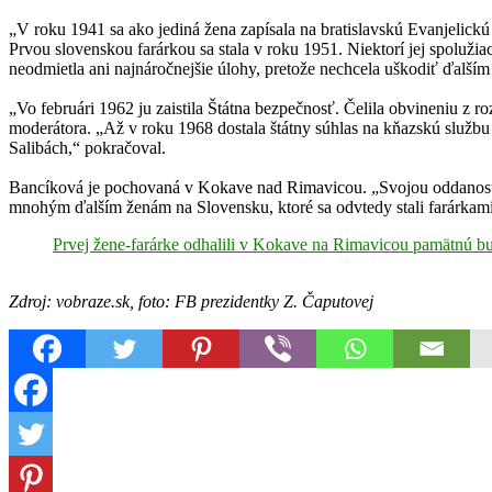
„V roku 1941 sa ako jediná žena zapísala na bratislavskú Evanjelickú
Prvou slovenskou farárkou sa stala v roku 1951. Niektorí jej spolužia
neodmietla ani najnáročnejšie úlohy, pretože nechcela uškodiť ďalším 
„Vo februári 1962 ju zaistila Štátna bezpečnosť. Čelila obvineniu z r
moderátora. „Až v roku 1968 dostala štátny súhlas na kňazskú služb
Salibách,“ pokračoval.
Bancíková je pochovaná v Kokave nad Rimavicou. „Svojou oddanosťou,
mnohým ďalším ženám na Slovensku, ktoré sa odvtedy stali farárkami,
Prvej žene-farárke odhalili v Kokave na Rimavicou pamätnú bu
Zdroj: vobraze.sk, foto: FB prezidentky Z. Čaputovej