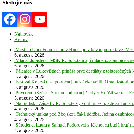
Sledujte nás
Najnovšie
Archív
Most na Ulici Francisciho v Hnúšti je v havarijnom stave. Mes
6. augusta 2026
Mladší dorastenci MŠK R. Sobota majú mladého a ambiciózne
6. augusta 2026
Pálenica v Lukovištiach prináša prvé destiláty z tohtoročných 
5. augusta 2026
Festival Koliesko sa po ročnej prestávke vrátil. Organizátori 
5. augusta 2026
Poverenou šéfkou Strednej odbornej školy v Hnúšti sa stala Fe
5. augusta 2026
Na Sídlisku Západ v R. Sobote vytvorili miesto, kde sa ľudia r
4. augusta 2026
Technický unikát pod Zbojskou čaká údržba. Jediná ozubnicov
4. augusta 2026
Súrodenci Laura a Samuel Fodorovci z Klenovca budú hrať na
4. augusta 2026