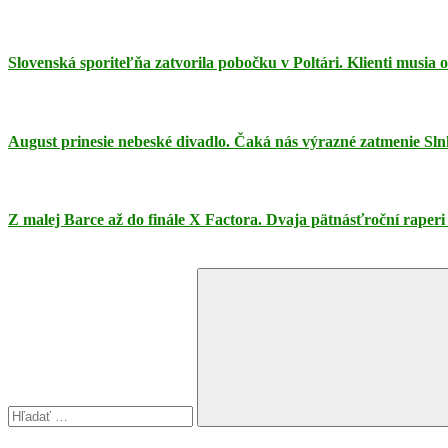
Slovenská sporiteľňa zatvorila pobočku v Poltári. Klienti musia
August prinesie nebeské divadlo. Čaká nás výrazné zatmenie Sln
Z malej Barce až do finále X Factora. Dvaja pätnásťroční raperi
Search
for:
Search