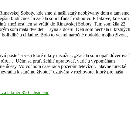
o Rimavskej Soboty, kde sme si našli starý neobývaný dom a tam sme
 v lepšiu budúcnosť a začala som hľadať rodinu vo Fiľakove, kde som
 inú možnosť len sa vrátiť do Rimavskej Soboty. Tam som žila 22
 ktorým som mala dve deti – syna a dcéru. Deti som nechala u krstných
y boli dlhé a chladné. Bolo to veľmi náročné obdobie môjho života,
oňavú posteľ a veci ktoré nikdy nezažila. „Začala som opäť dôverovať
ú rúru…. Učím sa prať, žehliť upratovať, variť a vypomáham
ne účesy. Vo voľnom čase rada pozerám televízor, hlavne turecké
evrátila k starému životu,“ uzatvára v rozhovore, ktorý pre našu
a takmer 350 – tisíc eur