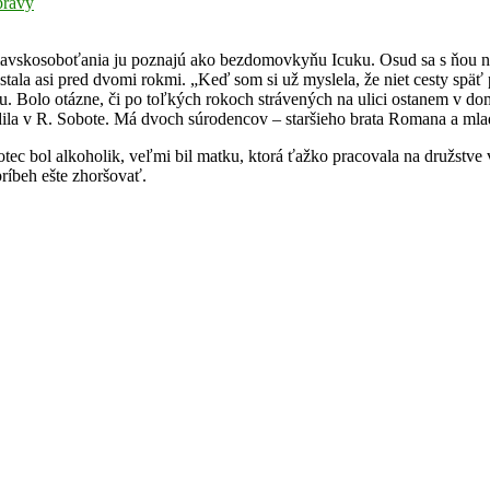
rávy
imavskosoboťania ju poznajú ako bezdomovkyňu Icuku. Osud sa s ňou ne
ostala asi pred dvomi rokmi. „Keď som si už myslela, že niet cesty s
 Bolo otázne, či po toľkých rokoch strávených na ulici ostanem v do
dila v R. Sobote. Má dvoch súrodencov – staršieho brata Romana a mla
 otec bol alkoholik, veľmi bil matku, ktorá ťažko pracovala na družstv
príbeh ešte zhoršovať.