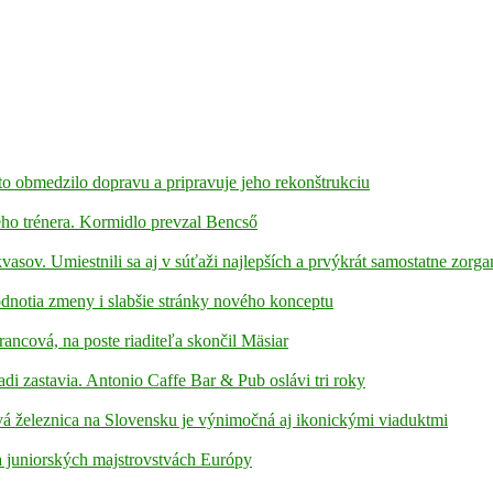
to obmedzilo dopravu a pripravuje jeho rekonštrukciu
ho trénera. Kormidlo prevzal Bencső
kvasov. Umiestnili sa aj v súťaži najlepších a prvýkrát samostatne zorga
hodnotia zmeny i slabšie stránky nového konceptu
rancová, na poste riaditeľa skončil Mäsiar
adi zastavia. Antonio Caffe Bar & Pub oslávi tri roky
á železnica na Slovensku je výnimočná aj ikonickými viaduktmi
 juniorských majstrovstvách Európy