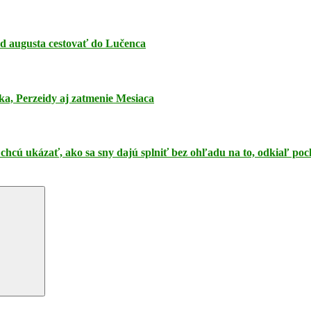
 od augusta cestovať do Lučenca
ka, Perzeidy aj zatmenie Mesiaca
 chcú ukázať, ako sa sny dajú splniť bez ohľadu na to, odkiaľ po