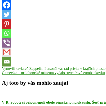
Navigácia
Previous
Vynovili kaviareň Zeppelin. Personál vás rád privíta v krajších priest
Post:
Next
Gemersko – malohontské múzeum vydalo suvenírovú eurobankovku
v
Post:
článku
Aj toto by vás mohlo zaujať
V R. Sobote si pripomenuli obete rómskeho holokaustu. Šesť prá