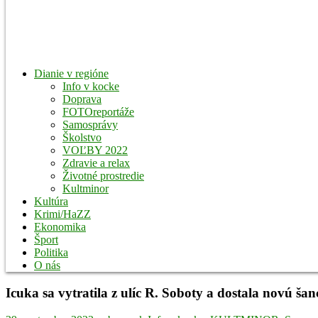
Dianie v regióne
Info v kocke
Doprava
FOTOreportáže
Samosprávy
Školstvo
VOĽBY 2022
Zdravie a relax
Životné prostredie
Kultminor
Kultúra
Krimi/HaZZ
Ekonomika
Šport
Politika
O nás
Icuka sa vytratila z ulíc R. Soboty a dostala novú šan