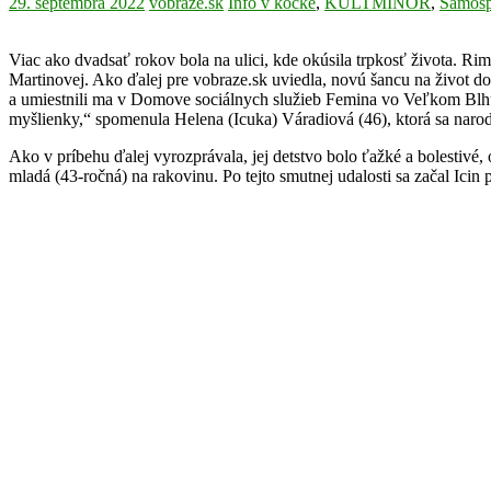
29. septembra 2022
vobraze.sk
Info v kocke
,
KULTMINOR
,
Samosp
Viac ako dvadsať rokov bola na ulici, kde okúsila trpkosť života. R
Martinovej. Ako ďalej pre vobraze.sk uviedla, novú šancu na život d
a umiestnili ma v Domove sociálnych služieb Femina vo Veľkom Blhu.
myšlienky,“ spomenula Helena (Icuka) Váradiová (46), ktorá sa naro
Ako v príbehu ďalej vyrozprávala, jej detstvo bolo ťažké a bolestivé,
mladá (43-ročná) na rakovinu. Po tejto smutnej udalosti sa začal Icin 