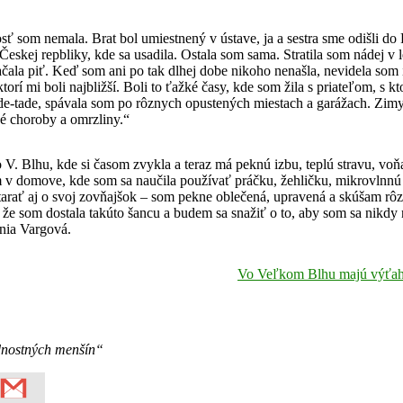
ť som nemala. Brat bol umiestnený v ústave, ja a sestra sme odišli d
o Českej repbliky, kde sa usadila. Ostala som sama. Stratila som nádej
ačala piť. Keď som ani po tak dlhej dobe nikoho nenašla, nevidela som
torí mi boli najbližší. Boli to ťažké časy, kde som žila s priateľom, s
kade-tade, spávala som po rôznych opustených miestach a garážach. Zim
é choroby a omrzliny.“
do V. Blhu, kde si časom zvykla a teraz má peknú izbu, teplú stravu, v
am v domove, kde som sa naučila používať práčku, žehličku, mikrovlnn
arať aj o svoj zovňajšok – som pekne oblečená, upravená a skúšam rôz
že som dostala takúto šancu a budem sa snažiť o to, aby som sa nikdy n
nia Vargová.
Vo Veľkom Blhu majú výťah z
dnostných menšín“