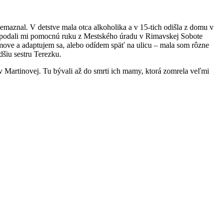
maznal. V detstve mala otca alkoholika a v 15-tich odišla z domu v
päť podali mi pomocnú ruku z Mestského úradu v Rimavskej Sobote
move a adaptujem sa, alebo odídem späť na ulicu – mala som rôzne
dšiu sestru Terezku.
e v Martinovej. Tu bývali až do smrti ich mamy, ktorá zomrela veľmi