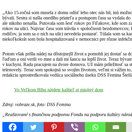
„Ako 15-ročná som musela z domu odísť lebo otec nás bil, inú možnos
bývali. Sestra si našla onedlho priateľa a postupom času sa vydala d
ale nikoho nenašla. Putovala som šesť rokov po Fiľakove, kde som z
rokov na ulici. Najviac času som trávila v spoločnosti bezdomovcov, k
rodičov, ja som sa o nich na ulici nevedela postarať. Túlala som sa 
niekoľkokrát som bola hospitalizovaná v nemocnici pre rôzne infekčn
Potom však prišla nádej na dôstojnejší život a pomohli jej dostať sa 
ľuďom a oni verili vo mne a dali mi šancu na lepší život. Teraz býv
v kuchyni. Rada pracujem na dvore domova. Už mám príležitosť sa st
telenovely. Teraz som spokojná so svojím životom, veľmi si vážim to, 
redakciu sprostredkovala vedúca sociálneho úseku DSS Femina Štefá
Vo Veľkom Blhu nájdete kaštieľ aj misijný dom
Zdroj: vobraze.sk
,
foto: DSS Femina
„Realizované s finančnou podporou Fondu na podporu kultúry náro