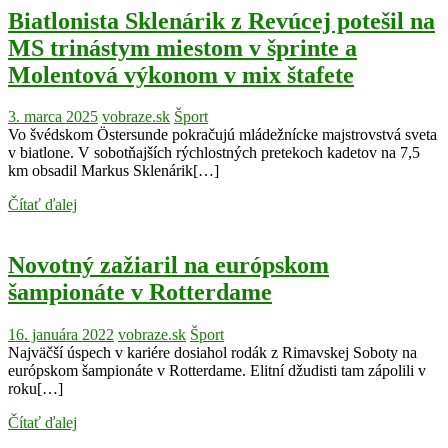
Biatlonista Sklenárik z Revúcej potešil na
MS trinástym miestom v šprinte a
Molentová výkonom v mix štafete
3. marca 2025
vobraze.sk
Šport
Vo švédskom Östersunde pokračujú mládežnícke majstrovstvá sveta
v biatlone. V sobotňajších rýchlostných pretekoch kadetov na 7,5
km obsadil Markus Sklenárik[…]
Čítať ďalej
Novotný zažiaril na európskom
šampionáte v Rotterdame
16. januára 2022
vobraze.sk
Šport
Najväčší úspech v kariére dosiahol rodák z Rimavskej Soboty na
európskom šampionáte v Rotterdame. Elitní džudisti tam zápolili v
roku[…]
Čítať ďalej