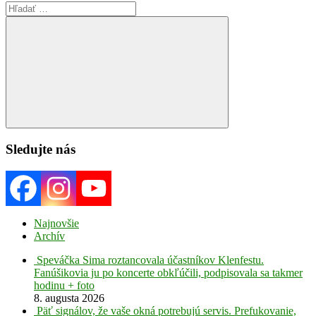
Search
for:
Search
Sledujte nás
Najnovšie
Archív
Speváčka Sima roztancovala účastníkov Klenfestu.
Fanúšikovia ju po koncerte obkľúčili, podpisovala sa takmer
hodinu + foto
8. augusta 2026
Päť signálov, že vaše okná potrebujú servis. Prefukovanie,