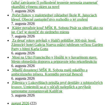
ťažké zatváranie či poškodené tesnenie nemusia znamenať
okamžitú výmenu okien za nové
7. augusta 2026
Počet žiakov v malotriednej základnej škole R. Janociach
klesol. Obecné zastupiteľstvo rozhodlo o jej zrušení
7. augusta 2026
Káder považuje kouč MŠK R. Sobota Pisár za silnejší ako na
jar. Cieľ je skončiť do siedmeho miesta
7. augusta 2026
Za desať rokov privítali v Haliči približne 300-tisíc hostí.
Zámocký hotel Galicia Nueva oslávi jubileum veľkou Garden
Party s hitmi Karla Gotta
6. augusta 2026
Most na Ulici Francisciho v Hnúšti je v havarijnom stave.
Mesto obmedzilo dopravu a pripravuje jeho rekonštrukciu
6. augusta 2026
Mladší dorastenci MŠK R. Sobota majú mladého a
ambiciózneho trénera. Kormidlo prevzal Bencső
6. augusta 2026
Pálenica v Lukovištiach prináša prvé destiláty z tohtoročných
kvasov. Umiestnili sa aj v súťaži najlepších a prvýkrát
samostatne zorganizovali Kališťok
5. augusta 2026
august 2026
(22)