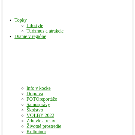
Topky
Lifestyle
Turizmus a atrakcie
Dianie v regióne
Info v kocke
Doprava
FOTOreportáže
Samosprávy
Školstvo
VOĽBY 2022
Zdravie a relax
Životné prostredie
Kultminor