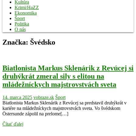
Kultúra
Krimi/HaZZ
Ekonomika
Šport
Politika
O nás
Značka:
Švédsko
Biatlonista Markus Sklenárik z Revúcej si
druhýkrát zmeral sily s elitou na
mládežníckych majstrovstvách sveta
14. marca 2025
vobraze.sk
Šport
Biatlonista Markus Sklenárik z Revúcej sa predstavil druhýkrát v
kariére na mládežníckych majstrovstvách sveta. Vo švédskom
Östersunde zápolil na prelome[…]
Čítať ďalej