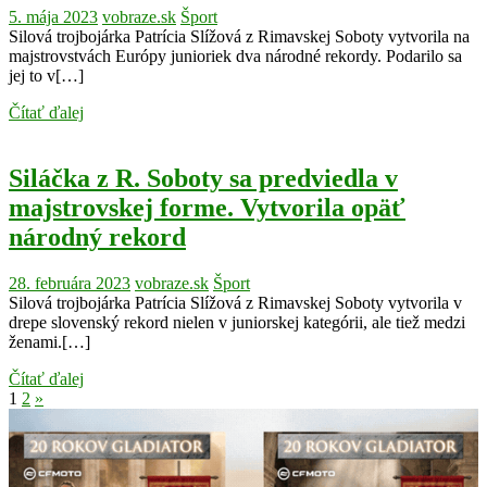
5. mája 2023
vobraze.sk
Šport
Silová trojbojárka Patrícia Slížová z Rimavskej Soboty vytvorila na
majstrovstvách Európy junioriek dva národné rekordy. Podarilo sa
jej to v[…]
Čítať ďalej
Siláčka z R. Soboty sa predviedla v
majstrovskej forme. Vytvorila opäť
národný rekord
28. februára 2023
vobraze.sk
Šport
Silová trojbojárka Patrícia Slížová z Rimavskej Soboty vytvorila v
drepe slovenský rekord nielen v juniorskej kategórii, ale tiež medzi
ženami.[…]
Čítať ďalej
Stránkovanie
Next
1
2
»
Posts
príspevkov