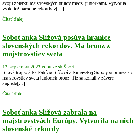
svoju zbierku majstrovských titulov medzi juniorkami. Vytvorila
však tiež národné rekordy v[…]
Čítať ďalej
Soboťanka Slížová posúva hranice
slovenských rekordov. Má bronz z
majstrovstiev sveta
12. septembra 2023
vobraze.sk
Šport
Silová trojbojárka Patrícia Slížová z Rimavskej Soboty si priniesla z
majstrovstiev sveta junioriek bronz. Tie sa konali v závere
augusta[…]
Čítať ďalej
Soboťanka Slížová zabrala na
majstrovstvách Európy. Vytvorila na nich
slovenské rekordy