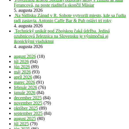
Ferancová, na poste riaditeľa skončil Mäsiar
5. augusta 2026
Na Sídlisku Západ v R. Sobote vytvorili miesto, kde sa ľudia
radi zastavia. Antonio Caffe Bar & Pub oslávi tri roky
4. augusta 2026
Technický unikát pod Zbojskou čaká údržba. Jediná
ozubnicová železnica na Slovensku je výnimočná aj
ikonickými viaduktmi
4. augusta 2026
august 2026
(18)
júl 2026
(94)
jún 2026
(89)
máj 2026
(93)
apríl 2026
(86)
marec 2026
(91)
február 2026
(76)
január 2026
(84)
december 2025
(84)
november 2025
(79)
október 2025
(89)
september 2025
(84)
august 2025
(80)
júl 2025
(79)
jún 2025
(86)