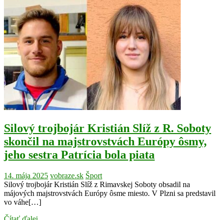
Silový trojbojár Kristián Slíž z R. Soboty
skončil na majstrovstvách Európy ôsmy,
jeho sestra Patrícia bola piata
14. mája 2025
vobraze.sk
Šport
Silový trojbojár Kristián Slíž z Rimavskej Soboty obsadil na
májových majstrovstvách Európy ôsme miesto. V Plzni sa predstavil
vo váhe[…]
Čítať ďalej