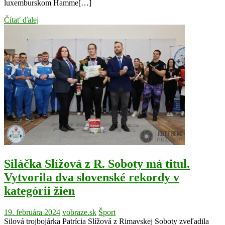
luxemburskom Hamme[…]
Čítať ďalej
Siláčka Slížová z R. Soboty má titul.
Vytvorila dva slovenské rekordy v
kategórii žien
19. februára 2024
vobraze.sk
Šport
Silová trojbojárka Patrícia Slížová z Rimavskej Soboty zveľadila