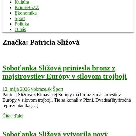
Kultúra
Krimi/HaZZ
Ekonomika
Šport
Politika
O nás
Značka:
Patrícia Slížová
Soboťanka Slížová priniesla bronz z
majstrovstiev Európy v silovom trojboji
12. mája 2026
vobraze.sk
Šport
Patrícia Slížová z Rimavskej Soboty má bronz z majstrovstiev
Európy v silovom trojboji. Tie sa konali v Plzni. Dvadsaťštyriročná
reprezentantka[…]
Čítať ďalej
Soboťanka Slížová vytvorila nový