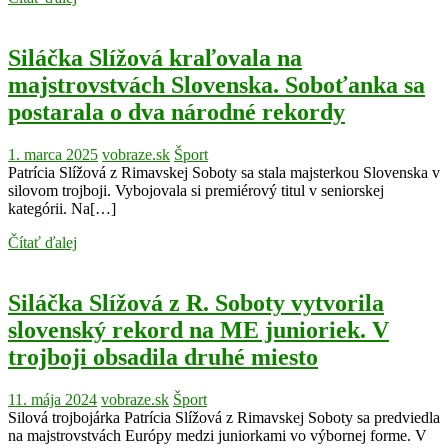
Siláčka Slížová kraľovala na
majstrovstvách Slovenska. Soboťanka sa
postarala o dva národné rekordy
1. marca 2025
vobraze.sk
Šport
Patrícia Slížová z Rimavskej Soboty sa stala majsterkou Slovenska v
silovom trojboji. Vybojovala si premiérový titul v seniorskej
kategórii. Na[…]
Čítať ďalej
Siláčka Slížová z R. Soboty vytvorila
slovenský rekord na ME junioriek. V
trojboji obsadila druhé miesto
11. mája 2024
vobraze.sk
Šport
Silová trojbojárka Patrícia Slížová z Rimavskej Soboty sa predviedla
na majstrovstvách Európy medzi juniorkami vo výbornej forme. V