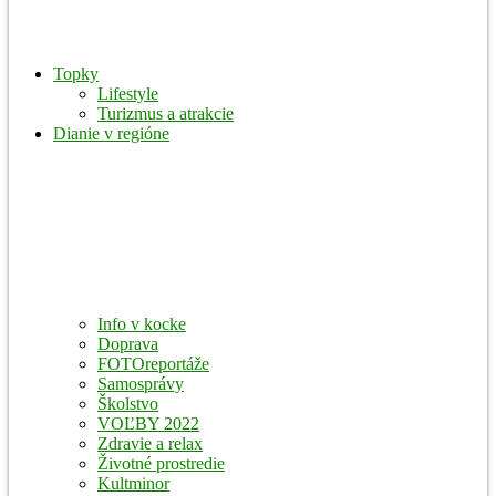
Topky
Lifestyle
Turizmus a atrakcie
Dianie v regióne
Info v kocke
Doprava
FOTOreportáže
Samosprávy
Školstvo
VOĽBY 2022
Zdravie a relax
Životné prostredie
Kultminor