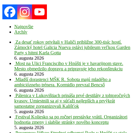
Najnovšie
Archív
Za desať rokov privítali v Haliči približne 300-tisíc hostí.
Zámocký hotel Galicia Nueva oslávi jubileum veľkou Garden
Party s hitmi Karla Gotta
6. augusta 2026
Most na Ulici Francisciho v Hnúšti je v havarijnom stave.
Mesto obmedzilo dopravu a pripravuje jeho rekonštrukciu
6. augusta 2026
Mladší dorastenci MŠK R. Sobota majú mladého a
ambiciózneho trénera. Kormidlo prevzal Bencső
6. augusta 2026
Pálenica v Lukovištiach prináša prvé destiláty z tohtoročných
kvasov. Umiestnili sa aj v súťaži najlepších a prvýkrát
samostatne zorganizovali Kališťok
5. augusta 2026
Festival Koliesko sa po ročnej prestávke vrátil. Organizátori
hodnotia zmeny i slabšie stránky nového konceptu
5. augusta 2026
Poverenou šéfkou Strednej odbornej školy v Hnúšti sa stala