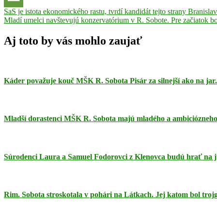
Navigácia
Previous
Kluž
SaS je istota ekonomického rastu, tvrdí kandidát tejto strany Branisl
majstrovstvá
Post:
Next
sveta
Mladí umelci navštevujú konzervatórium v R. Sobote. Pre začiatok b
medaila
Patrícia
v
Post:
Slížová
Rimavská
článku
Sobota
silový
Aj toto by vás mohlo zaujať
trojboj
Káder považuje kouč MŠK R. Sobota Pisár za silnejší ako na jar.
Mladší dorastenci MŠK R. Sobota majú mladého a ambiciózneho 
Súrodenci Laura a Samuel Fodorovci z Klenovca budú hrať na 
Rim. Sobota stroskotala v pohári na Látkach. Jej katom bol tro