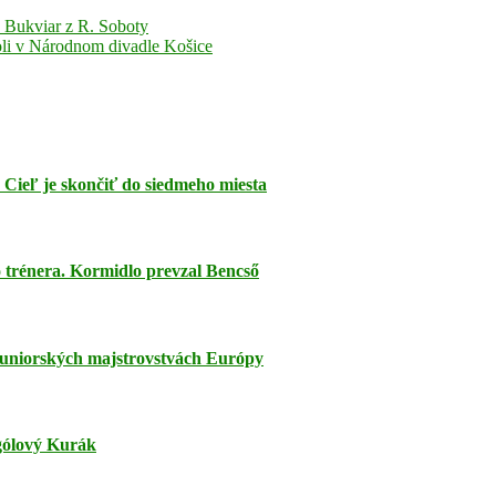
av Bukviar z R. Soboty
oli v Národnom divadle Košice
 Cieľ je skončiť do siedmeho miesta
trénera. Kormidlo prevzal Bencső
juniorských majstrovstvách Európy
jgólový Kurák