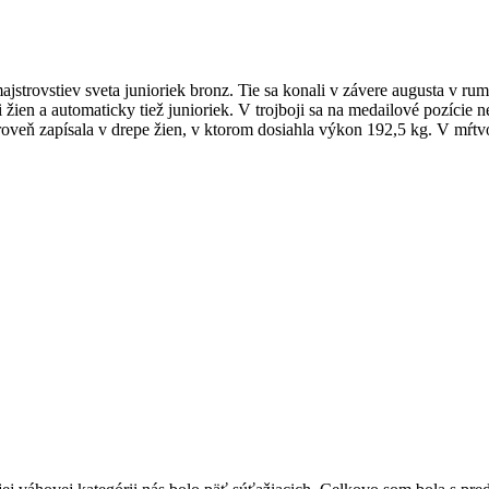
majstrovstiev sveta junioriek bronz. Tie sa konali v závere augusta v r
 žien a automaticky tiež junioriek. V trojboji sa na medailové pozície 
ároveň zapísala v drepe žien, v ktorom dosiahla výkon 192,5 kg. V mŕt