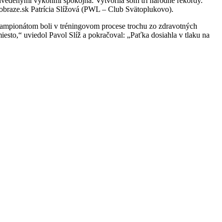
edvedenými výkonmi spokojná. Vytvorila som tri národné rekordy.
vobraze.sk Patrícia Slížová (PWL – Club Svätoplukovo).
d šampionátom boli v tréningovom procese trochu zo zdravotných
iesto,“ uviedol Pavol Slíž a pokračoval: „Paťka dosiahla v tlaku na