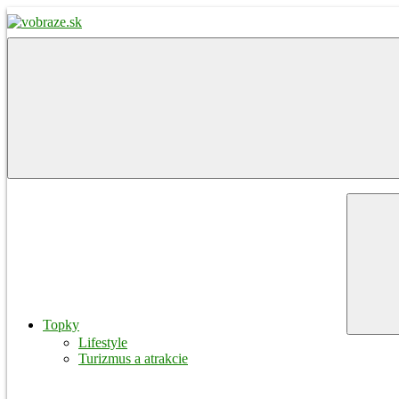
Skip
to
content
vobraze.sk
Správy
z
Gemera,
Malohontu
a
Novohradu
Menu
Topky
Lifestyle
Turizmus a atrakcie