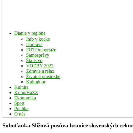
Dianie v regióne
Info v kocke
Doprava
FOTOreportáže
Samosprávy
Školstvo
VOĽBY 2022
Zdravie a relax
Životné prostredie
Kultminor
Kultúra
Krimi/HaZZ
Ekonomika
Šport
Politika
O nás
Soboťanka Slížová posúva hranice slovenských rekor