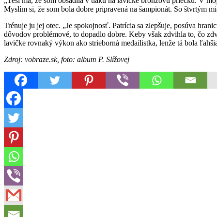
„Teší ma, že som obsadila v tlaku na lavičke bronzovú priečku. V mo
Myslím si, že som bola dobre pripravená na šampionát. So štvrtým mi
Trénuje ju jej otec. „Je spokojnosť. Patrícia sa zlepšuje, posúva h
dôvodov problémové, to dopadlo dobre. Keby však zdvihla to, čo zdvih
lavičke rovnaký výkon ako strieborná medailistka, lenže tá bola ľahšia
Zdroj: vobraze.sk, foto: album P. Slížovej