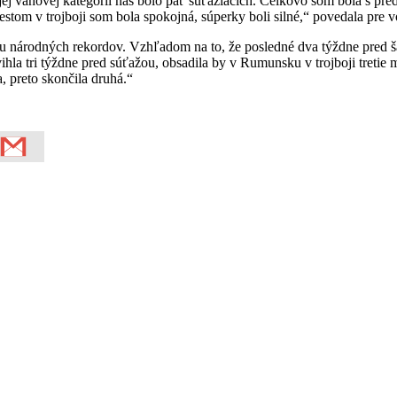
jej váhovej kategórii nás bolo päť súťažiacich. Celkovo som bola s pr
estom v trojboji som bola spokojná, súperky boli silné,“ povedala pre 
ranicu národných rekordov. Vzhľadom na to, že posledné dva týždne pre
la tri týždne pred súťažou, obsadila by v Rumunsku v trojboji tretie m
, preto skončila druhá.“