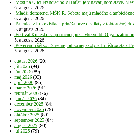
Most na Ulici Francisciho v Hnúšti je v havarijnom stave. Mes
6. augusta 2026
Mladší dorastenci MŠK R. Sobota majú mladého a ambiciózne
6. augusta 2026
Pálenica v Lukovištiach prináša prvé destiláty z tohtoročných 
5. augusta 2026
Festival Koliesko sa po ročnej prestávke vrátil. Organizátori 
5. augusta 2026
Poverenou šéfkou Strednej odbornej školy v Hnúšti sa stala Fe
5. augusta 2026
august 2026
(20)
júl 2026
(94)
jún 2026
(89)
máj 2026
(93)
apríl 2026
(86)
marec 2026
(91)
február 2026
(76)
január 2026
(84)
december 2025
(84)
november 2025
(79)
október 2025
(89)
september 2025
(84)
august 2025
(80)
júl 2025
(79)