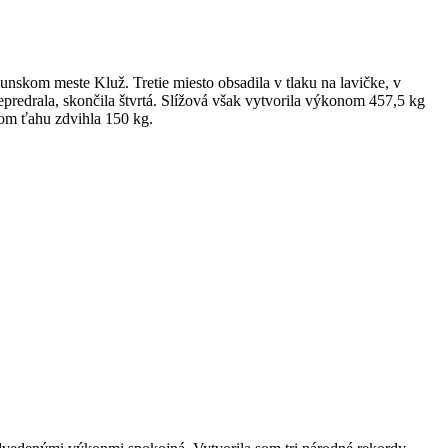
umunskom meste Kluž. Tretie miesto obsadila v tlaku na lavičke, v
nepredrala, skončila štvrtá. Slížová však vytvorila výkonom 457,5 kg
vom ťahu zdvihla 150 kg.