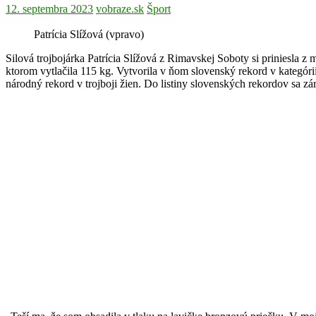
12. septembra 2023
vobraze.sk
Šport
Patrícia Slížová (vpravo)
Silová trojbojárka Patrícia Slížová z Rimavskej Soboty si priniesla z 
ktorom vytlačila 115 kg. Vytvorila v ňom slovenský rekord v kategórii
národný rekord v trojboji žien. Do listiny slovenských rekordov sa z