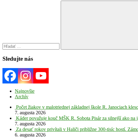
Search
for:
Search
Sledujte nás
Najnovšie
Archív
Počet žiakov v malotriednej základnej škole R. Janociach kleso
7. augusta 2026
Káder považuje kouč MŠK R. Sobota Pisár za silnejší ako na j
7. augusta 2026
Za desať rokov privítali v Haliči približne 300-tisíc hostí. Z
6. augusta 2026