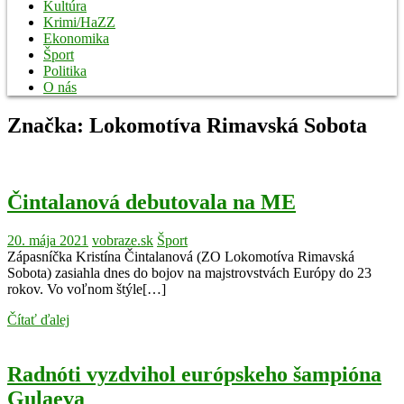
Kultúra
Krimi/HaZZ
Ekonomika
Šport
Politika
O nás
Značka:
Lokomotíva Rimavská Sobota
Čintalanová debutovala na ME
20. mája 2021
vobraze.sk
Šport
Zápasníčka Kristína Čintalanová (ZO Lokomotíva Rimavská
Sobota) zasiahla dnes do bojov na majstrovstvách Európy do 23
rokov. Vo voľnom štýle[…]
Čítať ďalej
Radnóti vyzdvihol európskeho šampióna
Gulaeva