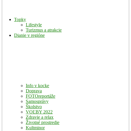
Topky
Lifestyle
Turizmus a atrakcie
Dianie v regióne
Info v kocke
Doprava
FOTOreportáže
Samosprávy
Školstvo
VOĽBY 2022
Zdravie a relax
Životné prostredie
Kultminor