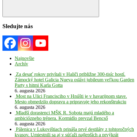
Search
Sledujte nás
Najnovšie
Archív
Za desať rokov privítali v Haliči približne 300-tisíc hostí.
Zámocký hotel Galicia Nueva oslávi jubileum veľkou Garden
Party s hitmi Karla Gotta
6. augusta 2026
Most na Ulici Francisciho v Hnúšti je v havarijnom stave.
Mesto obmedzilo dopravu a pripravuje jeho rekonštrukciu
6. augusta 2026
Mladší dorastenci MŠK R. Sobota majú mladého a
ambiciózneho trénera. Kormidlo prevzal Bencső
6. augusta 2026
Pálenica v Lukovištiach prináša prvé destiláty z tohtoročných
kvasov. Umiestnili sa aj v súťaži najlepších a prvýkrát