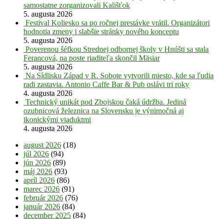
samostatne zorganizovali Kališťok
5. augusta 2026
Festival Koliesko sa po ročnej prestávke vrátil. Organizátori
hodnotia zmeny i slabšie stránky nového konceptu
5. augusta 2026
Poverenou šéfkou Strednej odbornej školy v Hnúšti sa stala
Ferancová, na poste riaditeľa skončil Mäsiar
5. augusta 2026
Na Sídlisku Západ v R. Sobote vytvorili miesto, kde sa ľudia
radi zastavia. Antonio Caffe Bar & Pub oslávi tri roky
4. augusta 2026
Technický unikát pod Zbojskou čaká údržba. Jediná
ozubnicová železnica na Slovensku je výnimočná aj
ikonickými viaduktmi
4. augusta 2026
august 2026
(18)
júl 2026
(94)
jún 2026
(89)
máj 2026
(93)
apríl 2026
(86)
marec 2026
(91)
február 2026
(76)
január 2026
(84)
december 2025
(84)