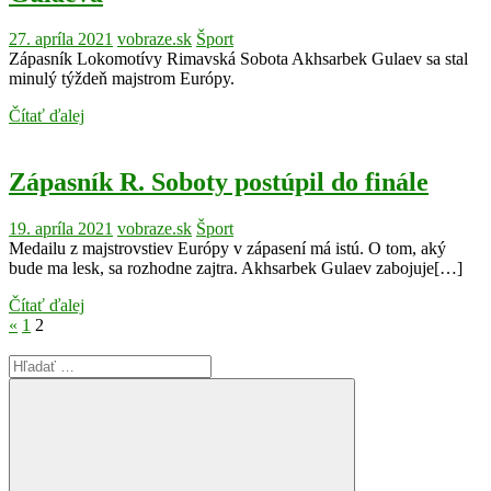
27. apríla 2021
vobraze.sk
Šport
Zápasník Lokomotívy Rimavská Sobota Akhsarbek Gulaev sa stal
minulý týždeň majstrom Európy.
Čítať ďalej
Zápasník R. Soboty postúpil do finále
19. apríla 2021
vobraze.sk
Šport
Medailu z majstrovstiev Európy v zápasení má istú. O tom, aký
bude ma lesk, sa rozhodne zajtra. Akhsarbek Gulaev zabojuje[…]
Čítať ďalej
Stránkovanie
Previous
«
1
2
Posts
príspevkov
Search
for: