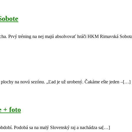
Sobote
cha. Prvý tréning na nej majú absolvovať hráči HKM Rimavská Sobot
 plochy na novú sezónu. „Ľad je už urobený. Čakáme ešte jeden –[…]
 + foto
bdobí. Podobá sa na malý Slovenský raj a nachádza sa[…]