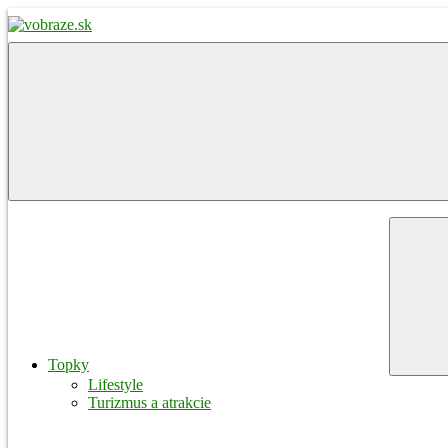
Skip
to
content
vobraze.sk
Správy
z
Gemera,
Malohontu
a
Novohradu
Menu
Topky
Lifestyle
Turizmus a atrakcie