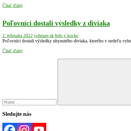
Čítať ďalej
Poľovníci dostali výsledky z diviaka
2. februára 2022
vobraze.sk
Info v kocke
Poľovníci dostali výsledky uhynutého diviaka, ktorého v nedeľu vybe
Čítať ďalej
Search
for:
Search
Sledujte nás