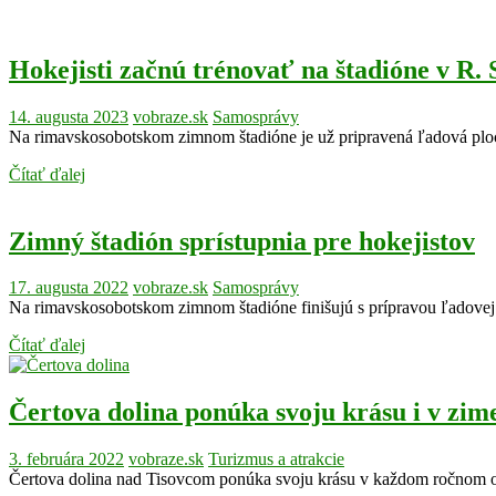
Hokejisti začnú trénovať na štadióne v R. 
14. augusta 2023
vobraze.sk
Samosprávy
Na rimavskosobotskom zimnom štadióne je už pripravená ľadová plo
Čítať ďalej
Zimný štadión sprístupnia pre hokejistov
17. augusta 2022
vobraze.sk
Samosprávy
Na rimavskosobotskom zimnom štadióne finišujú s prípravou ľadovej
Čítať ďalej
Čertova dolina ponúka svoju krásu i v zime
3. februára 2022
vobraze.sk
Turizmus a atrakcie
Čertova dolina nad Tisovcom ponúka svoju krásu v každom ročnom o