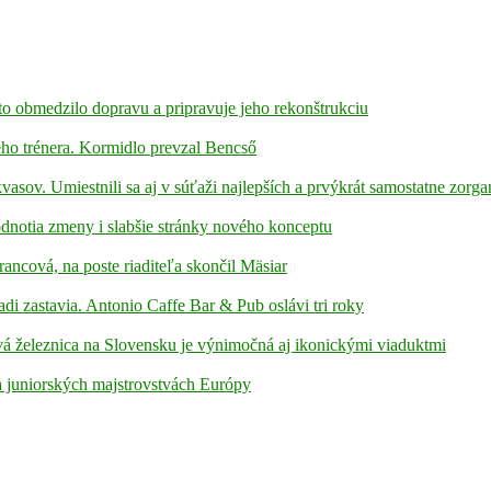
to obmedzilo dopravu a pripravuje jeho rekonštrukciu
ho trénera. Kormidlo prevzal Bencső
kvasov. Umiestnili sa aj v súťaži najlepších a prvýkrát samostatne zorga
hodnotia zmeny i slabšie stránky nového konceptu
rancová, na poste riaditeľa skončil Mäsiar
adi zastavia. Antonio Caffe Bar & Pub oslávi tri roky
á železnica na Slovensku je výnimočná aj ikonickými viaduktmi
 juniorských majstrovstvách Európy