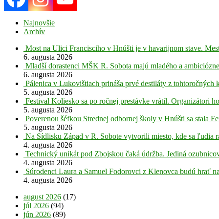
Najnovšie
Archív
Most na Ulici Francisciho v Hnúšti je v havarijnom stave. Mes
6. augusta 2026
Mladší dorastenci MŠK R. Sobota majú mladého a ambiciózne
6. augusta 2026
Pálenica v Lukovištiach prináša prvé destiláty z tohtoročných 
5. augusta 2026
Festival Koliesko sa po ročnej prestávke vrátil. Organizátori 
5. augusta 2026
Poverenou šéfkou Strednej odbornej školy v Hnúšti sa stala Fe
5. augusta 2026
Na Sídlisku Západ v R. Sobote vytvorili miesto, kde sa ľudia r
4. augusta 2026
Technický unikát pod Zbojskou čaká údržba. Jediná ozubnicov
4. augusta 2026
Súrodenci Laura a Samuel Fodorovci z Klenovca budú hrať na
4. augusta 2026
august 2026
(17)
júl 2026
(94)
jún 2026
(89)