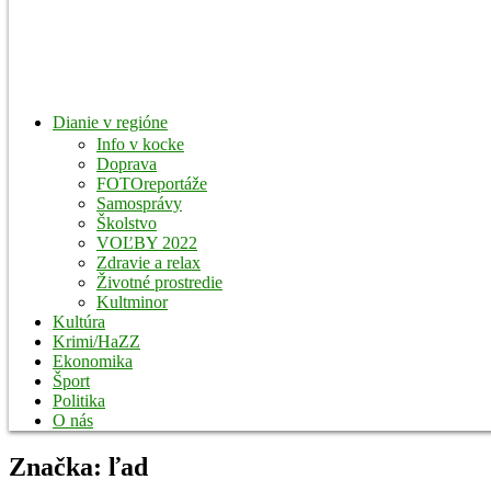
Dianie v regióne
Info v kocke
Doprava
FOTOreportáže
Samosprávy
Školstvo
VOĽBY 2022
Zdravie a relax
Životné prostredie
Kultminor
Kultúra
Krimi/HaZZ
Ekonomika
Šport
Politika
O nás
Značka:
ľad