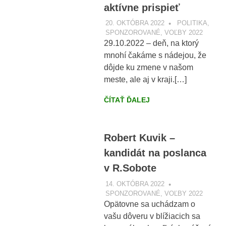
aktívne prispieť
20. OKTÓBRA 2022
VOBRAZE.SK
POLITIKA
,
SPONZOROVANÉ
,
VOĽBY 2022
29.10.2022 – deň, na ktorý
mnohí čakáme s nádejou, že
dôjde ku zmene v našom
meste, ale aj v kraji.[…]
ČÍTAŤ ĎALEJ
Robert Kuvik –
kandidát na poslanca
v R.Sobote
14. OKTÓBRA 2022
VOBRAZE.SK
SPONZOROVANÉ
,
VOĽBY 2022
Opätovne sa uchádzam o
vašu dôveru v blížiacich sa