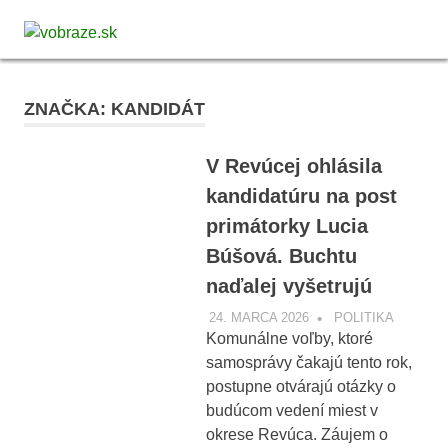
Skip
vobraze.sk
to
MENU
Správy
content
z
Gemera,
ZNAČKA:
KANDIDÁT
Malohontu
a
Novohradu
V Revúcej ohlásila
kandidatúru na post
primátorky Lucia
Búšová. Buchtu
naďalej vyšetrujú
24. MARCA 2026
VOBRAZE.SK
POLITIKA
Komunálne voľby, ktoré
samosprávy čakajú tento rok,
postupne otvárajú otázky o
budúcom vedení miest v
okrese Revúca. Záujem o