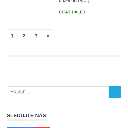
bazénoch v[…]
ČÍTAŤ ĎALEJ
Stránkovanie
NEXT
1
2
3
»
POSTS
príspevkov
Search
SEARCH
for:
SLEDUJTE NÁS