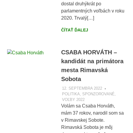
dostal druhýkrát po
parlamentných voľbách v roku
2020. Trvalý[…]
ČÍTAŤ ĎALEJ
CSABA HORVÁTH –
kandidát na primátora
mesta Rimavská
Sobota
12. SEPTEMBRA 2022
VOBRAZE.S
POLITIKA
,
SPONZOROVANÉ
,
VOĽBY 2022
Volám sa Csaba Horváth,
mám 37 rokov, narodil som sa
v Rimavskej Sobote.
Rimavská Sobota je môj