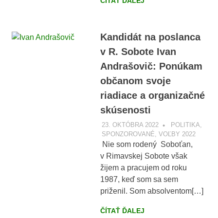
ČÍTAŤ ĎALEJ
Kandidát na poslanca
v R. Sobote Ivan
Andrašovič: Ponúkam
občanom svoje
riadiace a organizačné
skúsenosti
23. OKTÓBRA 2022
VOBRAZE.SK
POLITIKA
,
SPONZOROVANÉ
,
VOĽBY 2022
Nie som rodený Soboťan,
v Rimavskej Sobote však
žijem a pracujem od roku
1987, keď som sa sem
priženil. Som absolventom[…]
ČÍTAŤ ĎALEJ