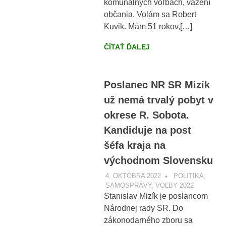
komunálnych voľbách, vážení
občania. Volám sa Robert
Kuvik. Mám 51 rokov,[…]
ČÍTAŤ ĎALEJ
Poslanec NR SR Mizík
už nemá trvalý pobyt v
okrese R. Sobota.
Kandiduje na post
šéfa kraja na
východnom Slovensku
4. OKTÓBRA 2022
VOBRAZE.SK
POLITIKA
,
SAMOSPRÁVY
,
VOĽBY 2022
Stanislav Mizík je poslancom
Národnej rady SR. Do
zákonodarného zboru sa