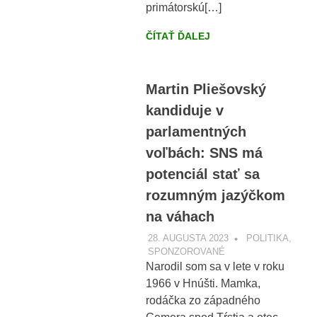
primátorskú[…]
ČÍTAŤ ĎALEJ
Martin Pliešovský
kandiduje v
parlamentných
voľbách: SNS má
potenciál stať sa
rozumným jazýčkom
na váhach
28. AUGUSTA 2023
VOBRAZE.SK
POLITIKA
,
SPONZOROVANÉ
Narodil som sa v lete v roku
1966 v Hnúšti. Mamka,
rodáčka zo západného