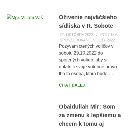
Oživenie najväčšieho
sídliska v R. Sobote
22. OKTÓBRA 2022
VOBRAZE.SK
POLITIKA
,
SPONZOROVANÉ
,
VOĽBY 2022
Pozývam ctených voličov v
sobotu 29.10.2022 do
spojených volieb, aby si
uplatnili svoje volebné právo.
Iba tá osoba, ktorá bude[…]
ČÍTAŤ ĎALEJ
Obaidullah Mir: Som
za zmenu k lepšiemu a
chcem k tomu aj