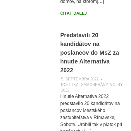
domov, na ktorom[…]
ČÍTAŤ ĎALEJ
Predstavili 20
kandidátov na
poslancov do MsZ za
hnutie Alternatíva
2022
5. SEPTEMBRA 2022
VOBRAZE.SK
POLITIKA
,
SAMOSPRÁVY
,
VOĽBY
2022
Hnutie Alternatíva 2022
predstavilo 20 kandidátov na
poslancov Mestského
zastupiteľstva v Rimavskej
Sobote. Urobili tak v piatok pri