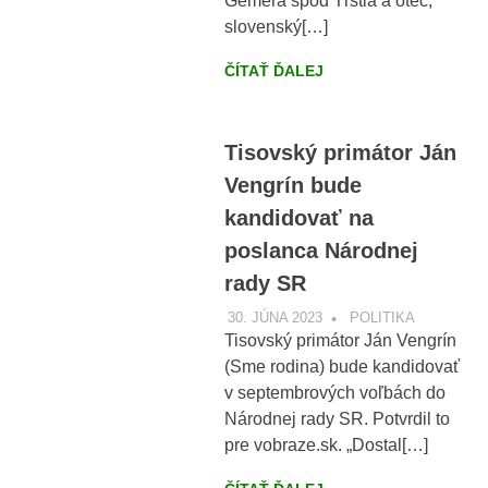
Gemera spod Tŕstia a otec,
slovenský[…]
ČÍTAŤ ĎALEJ
Tisovský primátor Ján
Vengrín bude
kandidovať na
poslanca Národnej
rady SR
30. JÚNA 2023
VOBRAZE.SK
POLITIKA
Tisovský primátor Ján Vengrín
(Sme rodina) bude kandidovať
v septembrových voľbách do
Národnej rady SR. Potvrdil to
pre vobraze.sk. „Dostal[…]