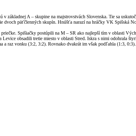
nú v základnej A – skupine na majstrovstvách Slovenska. Tie sa uskut
ženie dvoch päťčlenných skupín. Hnúšťa narazí na hráčky VK Spišská
 priečke. Spišiačky postúpili na M – SR ako najlepší tím v oblasti Vých
vice obsadili tretie miesto v oblasti Stred. Iskra s nimi odohrala št
a a raz vonku (3:2, 3:2). Rovnako dvakrát im však podľahla (1:3, 0:3).