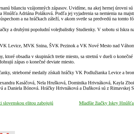
 bilanciu vzájomných zápasov. Uvidíme, na akej hernej úrovni sú tie 
kra Hnúšťa Adriána Poláková. Podľa jej vyjadrenia sa nemienia na maj
e úspechom a na hráčkach záleží, v akom svetle sa predvedú na tomto fó
ky a druhými popoludní volejbalistky Studienky. V sobotu si Iskra naj
S VK Levice, MVK Snina, ŠVK Pezinok a VK Nové Mesto nad Váhom
, ktoré obsadia v skupinách tretie miesto, sa stretnú v dueli o konečné
dohrajú zápas o konečné deviate miesto.
iarčanky, strieborné medaily získali hráčky VK Podlužianka Levice a 
Alexandra Kasáčová, Nela Hrušková, Dominika Hrivnáková, Kayla Zbo
vá a Daniela Bónová. Hráčky Hrivnáková a Daňková sú z Rimavskej S
i slovenskou elitou zabojujú
Mladšie žiačky Iskry Hnúšťa 