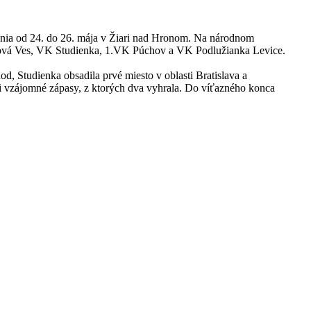
očnia od 24. do 26. mája v Žiari nad Hronom. Na národnom
 Nová Ves, VK Studienka, 1.VK Púchov a VK Podlužianka Levice.
od, Studienka obsadila prvé miesto v oblasti Bratislava a
yri vzájomné zápasy, z ktorých dva vyhrala. Do víťazného konca