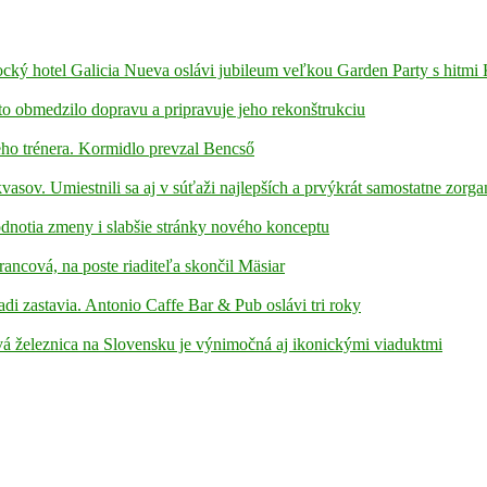
ámocký hotel Galicia Nueva oslávi jubileum veľkou Garden Party s hitmi
to obmedzilo dopravu a pripravuje jeho rekonštrukciu
ho trénera. Kormidlo prevzal Bencső
kvasov. Umiestnili sa aj v súťaži najlepších a prvýkrát samostatne zorga
hodnotia zmeny i slabšie stránky nového konceptu
rancová, na poste riaditeľa skončil Mäsiar
adi zastavia. Antonio Caffe Bar & Pub oslávi tri roky
á železnica na Slovensku je výnimočná aj ikonickými viaduktmi