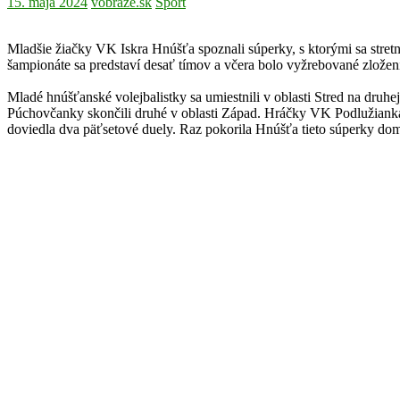
15. mája 2024
vobraze.sk
Šport
Mladšie žiačky VK Iskra Hnúšťa spoznali súperky, s ktorými sa stret
šampionáte sa predstaví desať tímov a včera bolo vyžrebované zlo
Mladé hnúšťanské volejbalistky sa umiestnili v oblasti Stred na druhej
Púchovčanky skončili druhé v oblasti Západ. Hráčky VK Podlužianka Le
doviedla dva päťsetové duely. Raz pokorila Hnúšťa tieto súperky dom