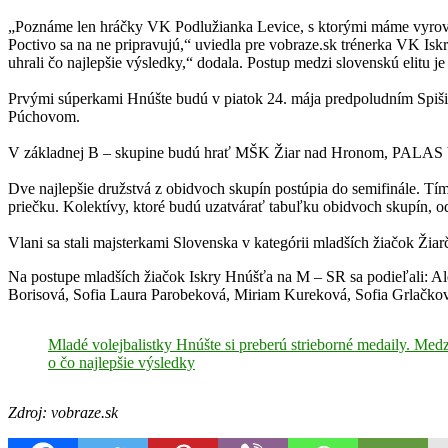
„Poznáme len hráčky VK Podlužianka Levice, s ktorými máme vyrovnanú
Poctivo sa na ne pripravujú,“ uviedla pre vobraze.sk trénerka VK Is
uhrali čo najlepšie výsledky,“ dodala. Postup medzi slovenskú elitu j
Prvými súperkami Hnúšte budú v piatok 24. mája predpoludním Spišiač
Púchovom.
V základnej B – skupine budú hrať MŠK Žiar nad Hronom, PALA
Dve najlepšie družstvá z obidvoch skupín postúpia do semifinále. Tímy
priečku. Kolektívy, ktoré budú uzatvárať tabuľku obidvoch skupín, o
Vlani sa stali majsterkami Slovenska v kategórii mladších žiačok Ž
Na postupe mladších žiačok Iskry Hnúšťa na M – SR sa podieľali: 
Borisová, Sofia Laura Parobeková, Miriam Kureková, Sofia Grlačko
Mladé volejbalistky Hnúšte si preberú strieborné medaily. Medz
o čo najlepšie výsledky
Zdroj: vobraze.sk