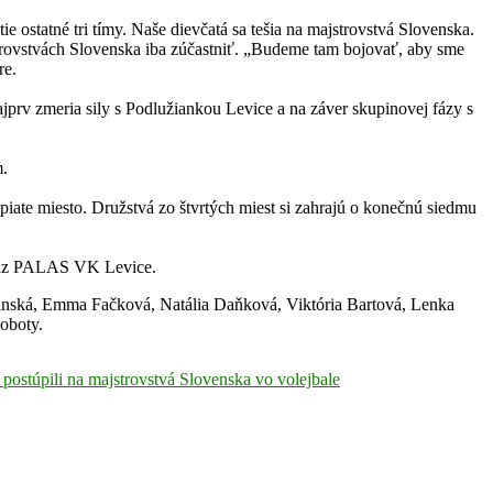
ostatné tri tímy. Naše dievčatá sa tešia na majstrovstvá Slovenska.
strovstvách Slovenska iba zúčastniť. „Budeme tam bojovať, aby sme
re.
prv zmeria sily s Podlužiankou Levice a na záver skupinovej fázy s
.
 piate miesto. Družstvá zo štvrtých miest si zahrajú o konečnú siedmu
bronz PALAS VK Levice.
inská, Emma Fačková, Natália Daňková, Viktória Bartová, Lenka
oboty.
postúpili na majstrovstvá Slovenska vo volejbale