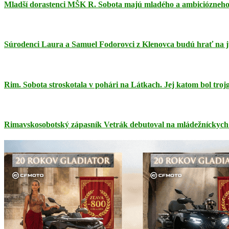
Mladší dorastenci MŠK R. Sobota majú mladého a ambiciózneho 
Súrodenci Laura a Samuel Fodorovci z Klenovca budú hrať na 
Rim. Sobota stroskotala v pohári na Látkach. Jej katom bol tro
Rimavskosobotský zápasník Vetrák debutoval na mládežníckych 