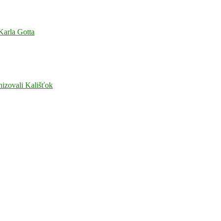
 Karla Gotta
nizovali Kališťok