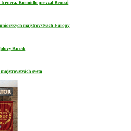
trénera. Kormidlo prevzal Bencső
juniorských majstrovstvách Európy
jgólový Kurák
majstrovstvách sveta